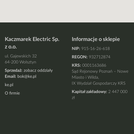
Kaczmarek Electric Sp.
Informacje o sklepie
z o.o.
NIP:
915-16-26-618
ul. Gajewskich 32
REGON:
932712874
64-200 Wolsztyn
KRS:
0001163686
Sprzedaż:
zobacz oddziały
Sąd Rejonowy Poznań – Nowe
Email:
bok@ke.pl
Miasto i Wilda,
IX Wydział Gospodarczy KRS
ke.pl
Kapitał zakładowy:
2 447 000
O firmie
zł