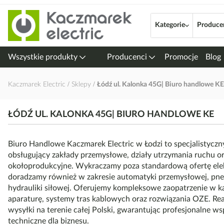
Przejdź
do
Kategorie
Produce
treści
Wszystkie produkty
Producenci
Promocje
Blog
Kaczmarek Electric
Sklepy
Łódź ul. Kalonka 45G| Biuro handlowe KE
ŁÓDŹ UL. KALONKA 45G| BIURO HANDLOWE KE
Biuro Handlowe Kaczmarek Electric w Łodzi to specjalistyczn
obsługujący zakłady przemysłowe, działy utrzymania ruchu or
okołoprodukcyjne. Wykraczamy poza standardową ofertę ele
doradzamy również w zakresie automatyki przemysłowej, pne
hydrauliki siłowej. Oferujemy kompleksowe zaopatrzenie w ka
aparaturę, systemy tras kablowych oraz rozwiązania OZE. Re
wysyłki na terenie całej Polski, gwarantując profesjonalne ws
techniczne dla biznesu.