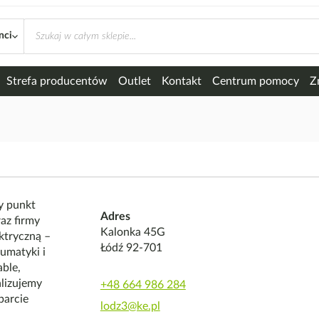
nci
Strefa producentów
Outlet
Kontakt
Centrum pomocy
Z
y punkt
Adres
az firmy
Kalonka 45G
ktryczną –
Łódź 92-701
umatyki i
ble,
alizujemy
+48 664 986 284
parcie
lodz3@ke.pl