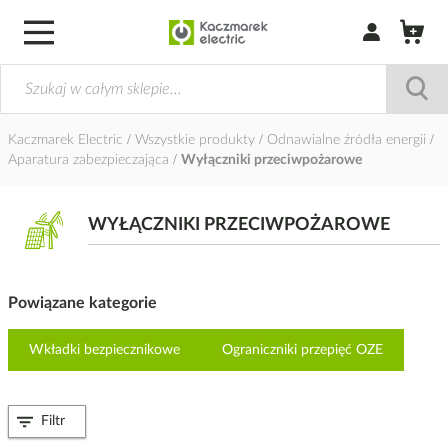
Zaloguj się / Z
Kaczmarek Electric
Wszystkie produkty
Odnawialne źródła energii
Aparatura zabezpieczająca
Wyłączniki przeciwpożarowe
WYŁĄCZNIKI PRZECIWPOŻAROWE
Powiązane kategorie
Wkładki bezpiecznikowe
Ograniczniki przepięć OZE
Filtr