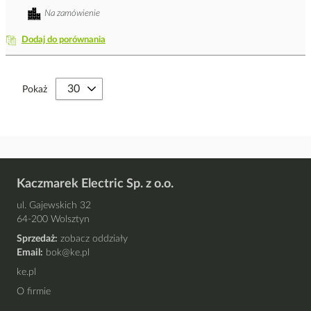
Na zamówienie
Dodaj do porównania
Pokaż
Kaczmarek Electric Sp. z o.o.
ul. Gajewskich 32
64-200 Wolsztyn
Sprzedaż:
zobacz oddziały
Email:
bok@ke.pl
ke.pl
O firmie