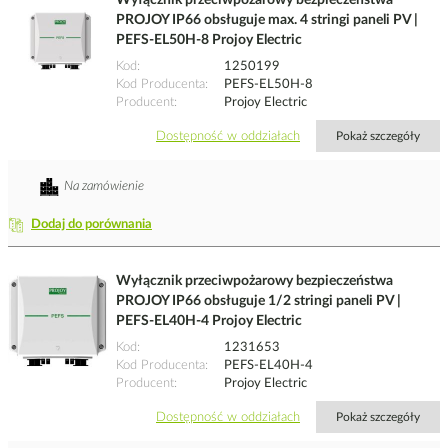
Wyłącznik przeciwpożarowy bezpieczeństwa
PROJOY IP66 obsługuje max. 4 stringi paneli PV |
PEFS-EL50H-8 Projoy Electric
Kod
1250199
Kod Producenta
PEFS-EL50H-8
Producent
Projoy Electric
Dostępność w oddziałach
Pokaż szczegóły
Na zamówienie
Dodaj do porównania
Wyłącznik przeciwpożarowy bezpieczeństwa
PROJOY IP66 obsługuje 1/2 stringi paneli PV |
PEFS-EL40H-4 Projoy Electric
Kod
1231653
Kod Producenta
PEFS-EL40H-4
Producent
Projoy Electric
Dostępność w oddziałach
Pokaż szczegóły