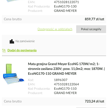
EAN
4751028122071
Kod Producenta
EcoNG170-130
Producent
GRAND MEYER
Cena brutto
859,77 zł/szt
Dostępność w oddziałach
Pokaż szczegóły
Na zamówienie
Dodaj do porównania
Mata grzejna Grand Meyer EcoNG 170W/m2; 1-
stronnie zasilana 230V; pow. 11,0m2; moc 1870W. |
EcoNG170-110 GRAND MEYER
Kod
1896307
EAN
4751028122064
Kod Producenta
EcoNG170-110
Producent
GRAND MEYER
Cena brutto
723,24 zł/szt