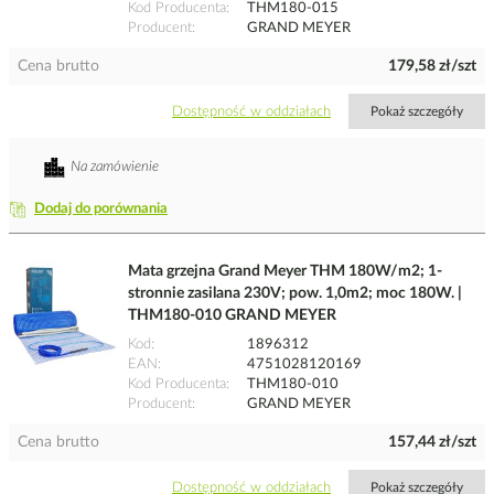
Kod Producenta
THM180-015
Producent
GRAND MEYER
Cena brutto
179,58 zł/szt
Dostępność w oddziałach
Pokaż szczegóły
Na zamówienie
Dodaj do porównania
Mata grzejna Grand Meyer THM 180W/m2; 1-
stronnie zasilana 230V; pow. 1,0m2; moc 180W. |
THM180-010 GRAND MEYER
Kod
1896312
EAN
4751028120169
Kod Producenta
THM180-010
Producent
GRAND MEYER
Cena brutto
157,44 zł/szt
Dostępność w oddziałach
Pokaż szczegóły