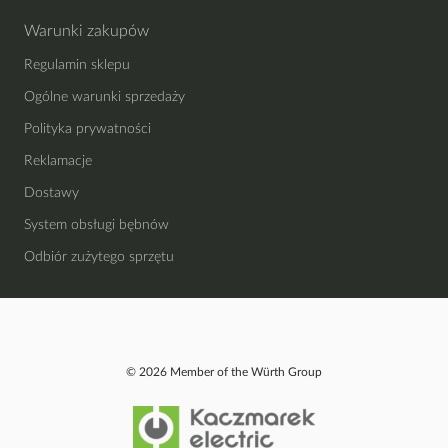
Warunki zakupów
Regulamin sklepu
Ogólne warunki sprzedaży
Polityka prywatności
Reklamacje
Dostawy
System obsługi bębnów
Odbiór zużytego sprzętu
© 2026 Member of the Würth Group