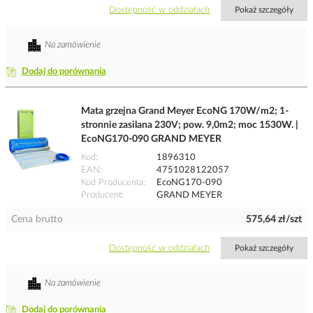
Dostępność w oddziałach
Pokaż szczegóły
Na zamówienie
Dodaj do porównania
Mata grzejna Grand Meyer EcoNG 170W/m2; 1-
stronnie zasilana 230V; pow. 9,0m2; moc 1530W. |
EcoNG170-090 GRAND MEYER
Kod
1896310
EAN
4751028122057
Kod Producenta
EcoNG170-090
Producent
GRAND MEYER
Cena brutto
575,64 zł/szt
Dostępność w oddziałach
Pokaż szczegóły
Na zamówienie
Dodaj do porównania