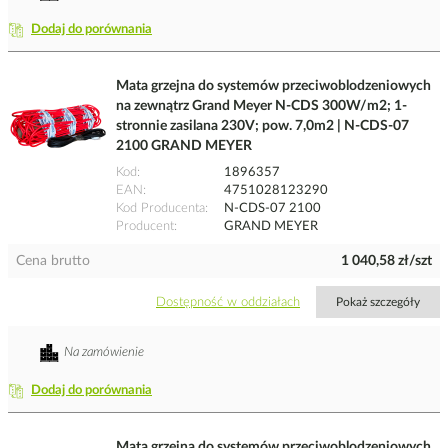
Dodaj do porównania
Mata grzejna do systemów przeciwoblodzeniowych
na zewnątrz Grand Meyer N-CDS 300W/m2; 1-
stronnie zasilana 230V; pow. 7,0m2 | N-CDS-07
2100 GRAND MEYER
Kod
1896357
EAN
4751028123290
Kod Producenta
N-CDS-07 2100
Producent
GRAND MEYER
Cena brutto
1 040,58 zł/szt
Dostępność w oddziałach
Pokaż szczegóły
Na zamówienie
Dodaj do porównania
Mata grzejna do systemów przeciwoblodzeniowych