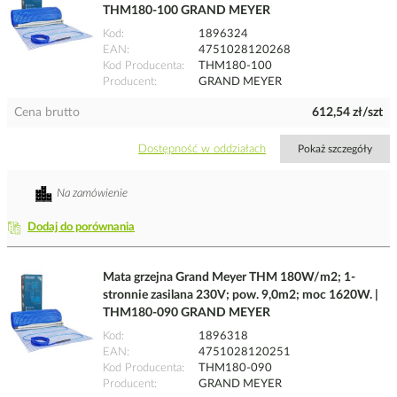
THM180-100 GRAND MEYER
Kod
1896324
EAN
4751028120268
Kod Producenta
THM180-100
Producent
GRAND MEYER
Cena brutto
612,54 zł/szt
Dostępność w oddziałach
Pokaż szczegóły
Na zamówienie
Dodaj do porównania
Mata grzejna Grand Meyer THM 180W/m2; 1-
stronnie zasilana 230V; pow. 9,0m2; moc 1620W. |
THM180-090 GRAND MEYER
Kod
1896318
EAN
4751028120251
Kod Producenta
THM180-090
Producent
GRAND MEYER