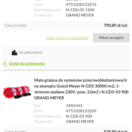
EAN
4751028123276
Kod Producenta
N-CDS-05 1500
Producent
GRAND MEYER
Cena brutto
790,89 zł/szt
Dostępność w oddziałach
Pokaż szczegóły
Na zamówienie
Dodaj do porównania
Mata grzejna do systemów przeciwoblodzeniowych
na zewnątrz Grand Meyer N-CDS 300W/m2; 1-
stronnie zasilana 230V; pow. 3,0m2 | N-CDS-03 900
GRAND MEYER
Kod
1896343
EAN
4751028123269
Kod Producenta
N-CDS-03 900
Producent
GRAND MEYER