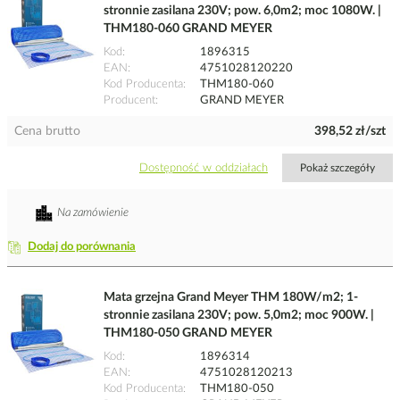
stronnie zasilana 230V; pow. 6,0m2; moc 1080W. |
THM180-060 GRAND MEYER
Kod
1896315
EAN
4751028120220
Kod Producenta
THM180-060
Producent
GRAND MEYER
Cena brutto
398,52 zł/szt
Dostępność w oddziałach
Pokaż szczegóły
Na zamówienie
Dodaj do porównania
Mata grzejna Grand Meyer THM 180W/m2; 1-
stronnie zasilana 230V; pow. 5,0m2; moc 900W. |
THM180-050 GRAND MEYER
Kod
1896314
EAN
4751028120213
Kod Producenta
THM180-050