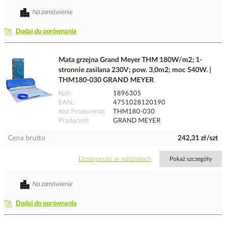
Na zamówienie
Dodaj do porównania
Mata grzejna Grand Meyer THM 180W/m2; 1-
stronnie zasilana 230V; pow. 3,0m2; moc 540W. |
THM180-030 GRAND MEYER
Kod
1896305
EAN
4751028120190
Kod Producenta
THM180-030
Producent
GRAND MEYER
Cena brutto
242,31 zł/szt
Dostępność w oddziałach
Pokaż szczegóły
Na zamówienie
Dodaj do porównania