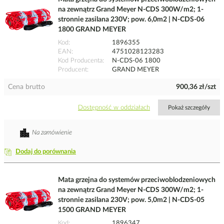
na zewnątrz Grand Meyer N-CDS 300W/m2; 1-
stronnie zasilana 230V; pow. 6,0m2 | N-CDS-06
1800 GRAND MEYER
Kod
1896355
EAN
4751028123283
Kod Producenta
N-CDS-06 1800
Producent
GRAND MEYER
Cena brutto
900,36 zł/szt
Dostępność w oddziałach
Pokaż szczegóły
Na zamówienie
Dodaj do porównania
Mata grzejna do systemów przeciwoblodzeniowych
na zewnątrz Grand Meyer N-CDS 300W/m2; 1-
stronnie zasilana 230V; pow. 5,0m2 | N-CDS-05
1500 GRAND MEYER
Kod
1896347