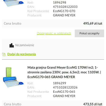
Kod
1896298
EAN
4751028122033
Kod Producenta
EcoNG170-070
Producent
GRAND MEYER
Cena brutto
495,69 zł/szt
Dostępność w oddziałach
Pokaż szczegóły
Na zamówienie
Dodaj do porównania
Mata grzejna Grand Meyer EcoNG 170W/m2; 1-
stronnie zasilana 230V; pow. 6,5m2; moc 1105W. |
EcoNG170-065 GRAND MEYER
Kod
1896299
EAN
4751028122026
Kod Producenta
EcoNG170-065
Producent
GRAND MEYER
Cena brutto
473,55 zł/szt