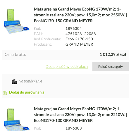
Mata grzejna Grand Meyer EcoNG 170W/m2; 1-
stronnie zasilana 230V; pow. 15,0m2; moc 2550W. |
EcoNG170-150 GRAND MEYER
Kod
1896304
EAN
4751028122088
Kod Producenta
EcoNG170-150
Producent
GRAND MEYER
Cena brutto
1 012,29 zł/szt
Dostępność w oddziałach
Pokaż szczegóły
Na zamówienie
Dodaj do porównania
Mata grzejna Grand Meyer EcoNG 170W/m2; 1-
stronnie zasilana 230V; pow. 13,0m2; moc 2210W. |
EcoNG170-130 GRAND MEYER
Kod
1896308