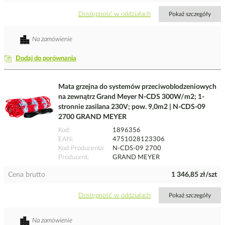
Dostępność w oddziałach
Pokaż szczegóły
Na zamówienie
Dodaj do porównania
Mata grzejna do systemów przeciwoblodzeniowych
na zewnątrz Grand Meyer N-CDS 300W/m2; 1-
stronnie zasilana 230V; pow. 9,0m2 | N-CDS-09
2700 GRAND MEYER
Kod
1896356
EAN
4751028123306
Kod Producenta
N-CDS-09 2700
Producent
GRAND MEYER
Cena brutto
1 346,85 zł/szt
Dostępność w oddziałach
Pokaż szczegóły
Na zamówienie