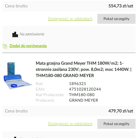
Cena brutto
554,73 zł/szt
Dostępność w oddziałach
Pokaż szczegóły
Na zamówienie
Dodaj do porównania
Mata grzejna Grand Meyer THM 180W/m2; 1-
stronnie zasilana 230V; pow. 8,0m2; moc 1440W. |
THM180-080 GRAND MEYER
Kod
1896321
EAN
4751028120244
Kod Producenta
THM180-080
Producent
GRAND MEYER
Cena brutto
479,70 zł/szt
Dostępność w oddziałach
Pokaż szczegóły