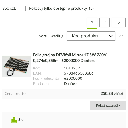
350 szt.
Pokazuj tylko dostępne produkty
(5)
Strona
Aktualnie czytasz stronę
Strona
Stro
Nast
1
2
Sortuj według
Folia grzejna DEVIfoil Mirror 17,5W 230V
0,274x0,358m | 62000000 Danfoss
Kod
1013259
EAN
5703466180686
Kod Producenta
62000000
Producent
Danfoss
Cena brutto
250,28 zł/szt
Pokaż szczegóły
3
szt