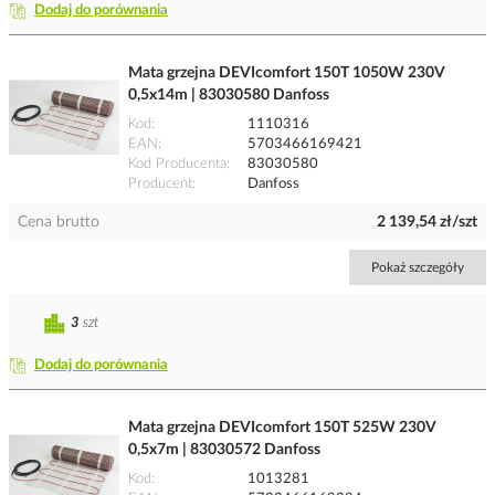
Dodaj do porównania
Mata grzejna DEVIcomfort 150T 1050W 230V
0,5x14m | 83030580 Danfoss
Kod
1110316
EAN
5703466169421
Kod Producenta
83030580
Producent
Danfoss
Cena brutto
2 139,54 zł/szt
Pokaż szczegóły
3
szt
Dodaj do porównania
Mata grzejna DEVIcomfort 150T 525W 230V
0,5x7m | 83030572 Danfoss
Kod
1013281