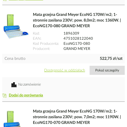
Mata grzejna Grand Meyer EcoNG 170W/m2; 1-
stronnie zasilana 230V; pow. 8,0m2; moc 1360W. |
EcoNG170-080 GRAND MEYER
Kod
1896309
EAN
4751028122040
Kod Producenta
EcoNG170-080
Producent
GRAND MEYER
Cena brutto
522,75 zł/szt
Dostępność w oddziałach
Pokaż szczegóły
Na zamówienie
Dodaj do porównania
Mata grzejna Grand Meyer EcoNG 170W/m2; 1-
stronnie zasilana 230V; pow. 7,0m2; moc 1190W. |
EcoNG170-070 GRAND MEYER