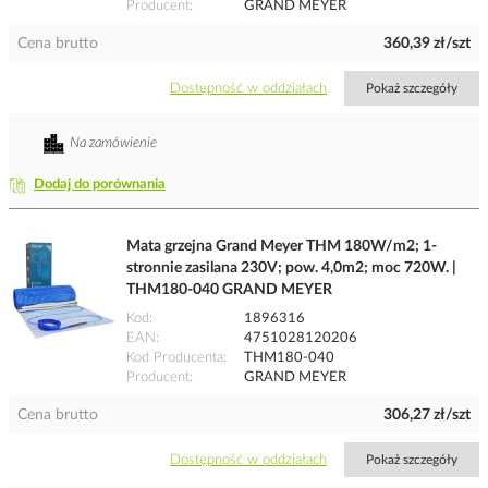
Producent
GRAND MEYER
Cena brutto
360,39 zł/szt
Dostępność w oddziałach
Pokaż szczegóły
Na zamówienie
Dodaj do porównania
Mata grzejna Grand Meyer THM 180W/m2; 1-
stronnie zasilana 230V; pow. 4,0m2; moc 720W. |
THM180-040 GRAND MEYER
Kod
1896316
EAN
4751028120206
Kod Producenta
THM180-040
Producent
GRAND MEYER
Cena brutto
306,27 zł/szt
Dostępność w oddziałach
Pokaż szczegóły