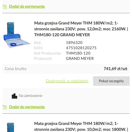
Dodaj do porównania
Mata grzejna Grand Meyer THM 180W/m2; 1-
stronnie zasilana 230V; pow. 12,0m2; moc 2160W. |
THM180-120 GRAND MEYER
Kod
1896320
EAN
4751028120275
Kod Producenta
THM180-120
Producent
GRAND MEYER
Cena brutto
741,69 zł/szt
Dostępność w oddziałach
Pokaż szczegóły
Na zamówienie
Dodaj do porównania
Mata grzejna Grand Meyer THM 180W/m2; 1-
stronnie zasilana 230V; pow. 10,0m2; moc 1800W. |