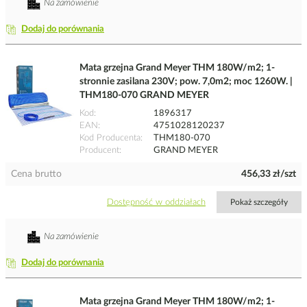
Na zamówienie
Dodaj do porównania
Mata grzejna Grand Meyer THM 180W/m2; 1-
stronnie zasilana 230V; pow. 7,0m2; moc 1260W. |
THM180-070 GRAND MEYER
Kod
1896317
EAN
4751028120237
Kod Producenta
THM180-070
Producent
GRAND MEYER
Cena brutto
456,33 zł/szt
Dostępność w oddziałach
Pokaż szczegóły
Na zamówienie
Dodaj do porównania
Mata grzejna Grand Meyer THM 180W/m2; 1-