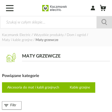
Zaloguj się / Z
Kaczmarek Electric
Wszystkie produkty
Dom i ogród
Maty i kable grzejne
Maty grzewcze
MATY GRZEWCZE
Powiązane kategorie
Akcesoria do mat i kabli grzejnych
Kable grzejne
Filtr