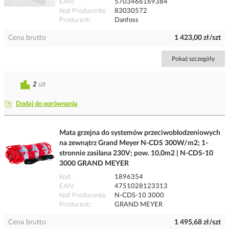
EAN
5703466169384
Kod Producenta
83030572
Producent
Danfoss
Cena brutto
1 423,00 zł/szt
Pokaż szczegóły
2
szt
Dodaj do porównania
Mata grzejna do systemów przeciwoblodzeniowych
na zewnątrz Grand Meyer N-CDS 300W/m2; 1-
stronnie zasilana 230V; pow. 10,0m2 | N-CDS-10
3000 GRAND MEYER
Kod
1896354
EAN
4751028123313
Kod Producenta
N-CDS-10 3000
Producent
GRAND MEYER
Cena brutto
1 495,68 zł/szt