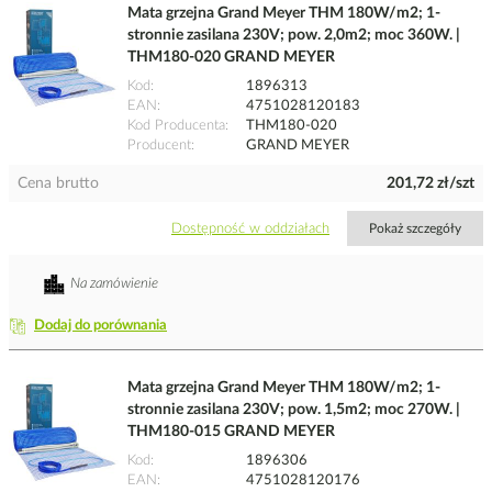
Mata grzejna Grand Meyer THM 180W/m2; 1-
stronnie zasilana 230V; pow. 2,0m2; moc 360W. |
THM180-020 GRAND MEYER
Kod
1896313
EAN
4751028120183
Kod Producenta
THM180-020
Producent
GRAND MEYER
Cena brutto
201,72 zł/szt
Dostępność w oddziałach
Pokaż szczegóły
Na zamówienie
Dodaj do porównania
Mata grzejna Grand Meyer THM 180W/m2; 1-
stronnie zasilana 230V; pow. 1,5m2; moc 270W. |
THM180-015 GRAND MEYER
Kod
1896306
EAN
4751028120176