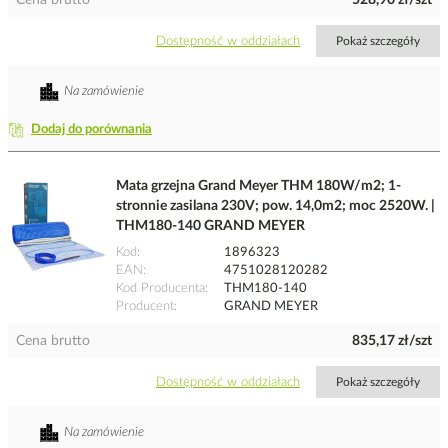
Cena brutto
528,90 zł/szt
Dostępność w oddziałach
Pokaż szczegóły
Na zamówienie
Dodaj do porównania
Mata grzejna Grand Meyer THM 180W/m2; 1-
stronnie zasilana 230V; pow. 14,0m2; moc 2520W. |
THM180-140 GRAND MEYER
Kod
1896323
EAN
4751028120282
Kod Producenta
THM180-140
Producent
GRAND MEYER
Cena brutto
835,17 zł/szt
Dostępność w oddziałach
Pokaż szczegóły
Na zamówienie