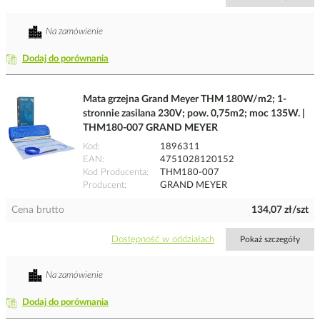
Na zamówienie
Dodaj do porównania
Mata grzejna Grand Meyer THM 180W/m2; 1-
stronnie zasilana 230V; pow. 0,75m2; moc 135W. |
THM180-007 GRAND MEYER
Kod
1896311
EAN
4751028120152
Kod Producenta
THM180-007
Producent
GRAND MEYER
Cena brutto
134,07 zł/szt
Dostępność w oddziałach
Pokaż szczegóły
Na zamówienie
Dodaj do porównania