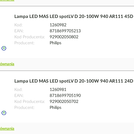
Lampa LED MAS LED spotLV D 20-100W 940 AR111 45D |
Kod
1260982
EAN
8718699705213
Kod Producenta
929002050802
Producent
Philips
równania
Lampa LED MAS LED spotLV D 20-100W 940 AR111 24D |
Kod
1260981
EAN
8718699705190
Kod Producenta
929002050702
Producent
Philips
równania