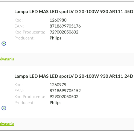
Lampa LED MAS LED spotLV D 20-100W 930 AR111 45D |
Kod
1260980
EAN
8718699705176
Kod Producenta
929002050602
Producent
Philips
równania
Lampa LED MAS LED spotLV D 20-100W 930 AR111 24D |
Kod
1260979
EAN
8718699705152
Kod Producenta
929002050502
Producent
Philips
równania