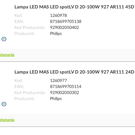
Lampa LED MAS LED spotLV D 20-100W 927 AR111 45D |
Kod
1260978
EAN
8718699705138
Kod Producenta
929002050402
Producent
Philips
równania
Lampa LED MAS LED spotLV D 20-100W 927 AR111 24D |
Kod
1260977
EAN
8718699705114
Kod Producenta
929002050302
Producent
Philips
równania