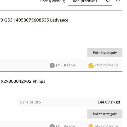
Sortuj według
0 G53 | 4058075608535 Ledvance
Pokaż szczegóły
Do ustalenia
Na zamówienie
 929003042902 Philips
Cena brutto
144,89 zł/szt
Pokaż szczegóły
Do ustalenia
Na zamówienie