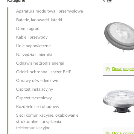
Kategorie
9 szt.
Aparatura modułowa i przemysłowa
Baterie, ładowarki, latarki
Dom i ogród
Kable i przewody
Linie napowietrzne
Narzędzia i mierniki
Odnawialne źródła energii
Dodaj do po
Odzież ochronna i sprzęt BHP
Oprawy oświetleniowe
Osprzęt instalacyjny
Osprzęt łączeniowy
Rozdzielnice i obudowy
Sieci komunikacyjne, okablowanie
strukturalne i urządzenia
telekomunikacyjne
Dodaj do po