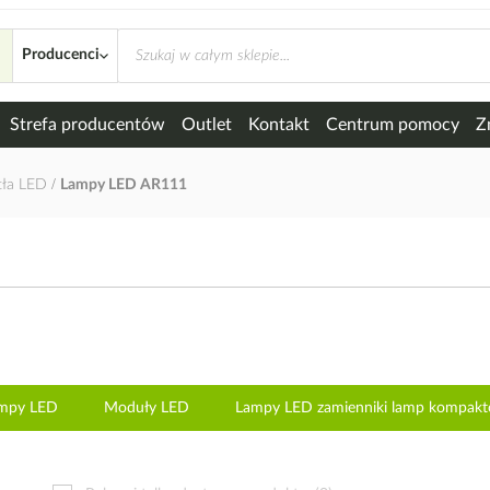
Producenci
Strefa producentów
Outlet
Kontakt
Centrum pomocy
Z
tła LED
Lampy LED AR111
ampy LED
Moduły LED
Lampy LED zamienniki lamp kompakt