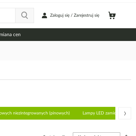
Zaloguj się / Zarejestruj się
miana cen
›
owych niezintegrowanych (pinowych)
Lampy LED zamienniki lam