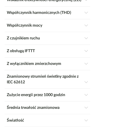
Wskaźnik efektywności energetycznej (EEI)
Współczynnik harmonicznych (THD)
Współczynnik mocy
Z czujnikiem ruchu
Z obsługą IFTTT
Z wyłącznikiem zmierzchowym
Znamionowy strumień świetlny zgodnie z
IEC 62612
Zużycie energii przez 1000 godzin
Średnia trwałość znamionowa
Światłość