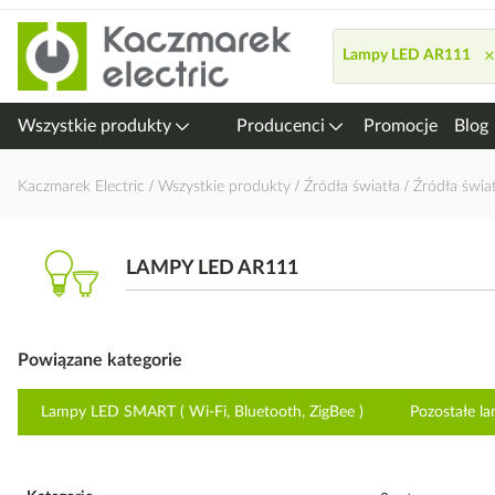
Przejdź
do
×
Lampy LED AR111
treści
Wszystkie produkty
Producenci
Promocje
Blog
Kaczmarek Electric
Wszystkie produkty
Źródła światła
Źródła świa
LAMPY LED AR111
Powiązane kategorie
Lampy LED SMART ( Wi-Fi, Bluetooth, ZigBee )
Pozostałe l