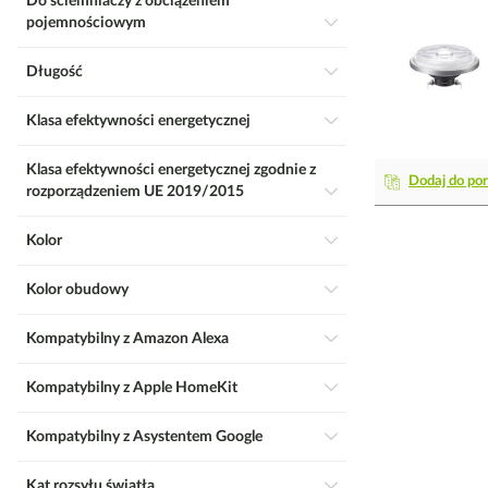
Do ściemniaczy z obciążeniem
pojemnościowym
Długość
Klasa efektywności energetycznej
Klasa efektywności energetycznej zgodnie z
Dodaj do po
rozporządzeniem UE 2019/2015
Kolor
Kolor obudowy
Kompatybilny z Amazon Alexa
Kompatybilny z Apple HomeKit
Kompatybilny z Asystentem Google
Kąt rozsyłu światła