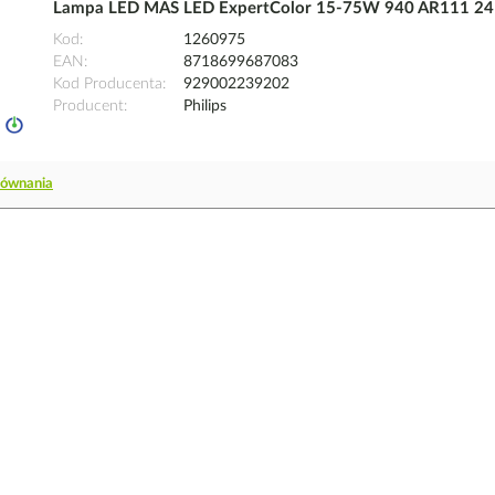
Lampa LED MAS LED ExpertColor 15-75W 940 AR111 24D
Kod
1260975
EAN
8718699687083
Kod Producenta
929002239202
Producent
Philips
równania