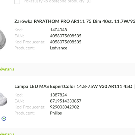
Pokazuj tylko dostępne produkty
(0)
Żarówka PARATHOM PRO AR111 75 Dim 40st. 11,7W/93
Kod
1404048
EAN
4058075608535
Kod Producenta
4058075608535
Producent
Ledvance
równania
Lampa LED MAS ExpertColor 14.8-75W 930 AR111 45D |
Kod
1387824
EAN
8719514333857
Kod Producenta
929003042902
Producent
Philips
równania