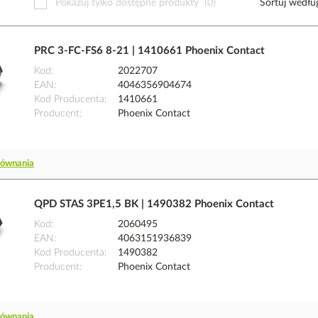
Pokazuj tylko dostępne produkty
(0)
Sortuj wedłu
PRC 3-FC-FS6 8-21 | 1410661 Phoenix Contact
Kod
2022707
EAN
4046356904674
Kod Producenta
1410661
Producent
Phoenix Contact
równania
QPD STAS 3PE1,5 BK | 1490382 Phoenix Contact
Kod
2060495
EAN
4063151936839
Kod Producenta
1490382
Producent
Phoenix Contact
równania