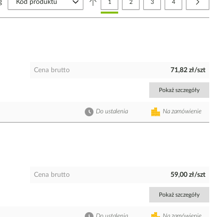
g
Aktualnie czytasz stronę
Strona
Strona
Strona
Strona
Nastę
1
2
3
4
Cena brutto
71,82 zł/szt
Pokaż szczegóły
Do ustalenia
Na zamówienie
Cena brutto
59,00 zł/szt
Pokaż szczegóły
Do ustalenia
Na zamówienie