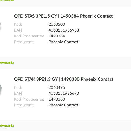
QPD STAS 3PE1,5 GY | 1490384 Phoenix Contact
Kod
2060500
EAN
4063151936938
Kod Producenta
1490384
Producent
Phoenix Contact
równania
QPD STAK 3PE1,5 GY | 1490380 Phoenix Contact
Kod
2060496
EAN
4063151936693
Kod Producenta
1490380
Producent
Phoenix Contact
równania