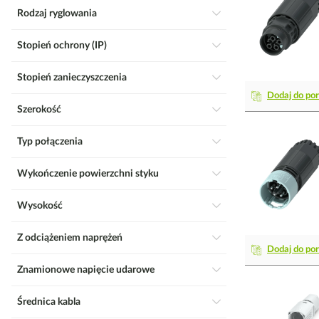
Rodzaj ryglowania
Stopień ochrony (IP)
Stopień zanieczyszczenia
Dodaj do po
Szerokość
Typ połączenia
Wykończenie powierzchni styku
Wysokość
Z odciążeniem naprężeń
Dodaj do po
Znamionowe napięcie udarowe
Średnica kabla