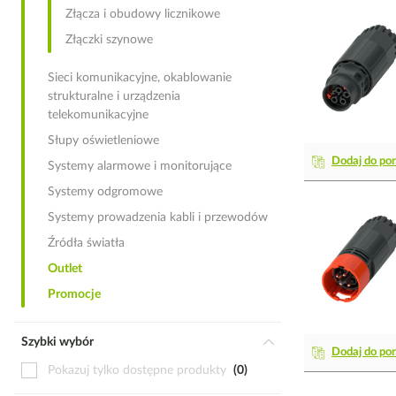
Złącza i obudowy licznikowe
Złączki szynowe
Sieci komunikacyjne, okablowanie
strukturalne i urządzenia
telekomunikacyjne
Słupy oświetleniowe
Dodaj do po
Systemy alarmowe i monitorujące
Systemy odgromowe
Systemy prowadzenia kabli i przewodów
Źródła światła
Outlet
Promocje
Szybki wybór
Dodaj do po
Pokazuj tylko dostępne produkty
0