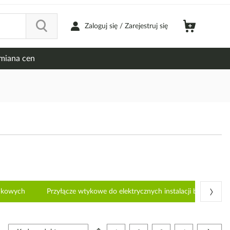
Zaloguj się / Zarejestruj się
miana cen
›
ynkowych
Przyłącze wtykowe do elektrycznych instalacji budynkow
Strona