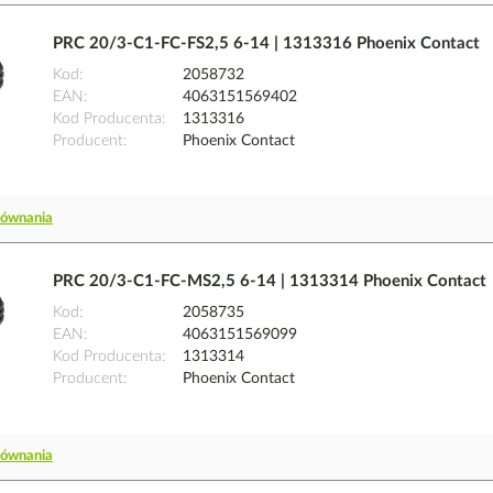
PRC 20/3-C1-FC-FS2,5 6-14 | 1313316 Phoenix Contact
Kod
2058732
EAN
4063151569402
Kod Producenta
1313316
Producent
Phoenix Contact
równania
PRC 20/3-C1-FC-MS2,5 6-14 | 1313314 Phoenix Contact
Kod
2058735
EAN
4063151569099
Kod Producenta
1313314
Producent
Phoenix Contact
równania