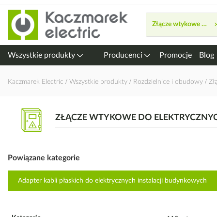
Przejdź
do
Złącze wtykowe do el
treści
Wszystkie produkty
Producenci
Promocje
Blog
Kaczmarek Electric
Wszystkie produkty
Rozdzielnice i obudowy
Zł
ZŁĄCZE WTYKOWE DO ELEKTRYCZNY
Powiązane kategorie
Adapter kabli płaskich do elektrycznych instalacji budynkowych