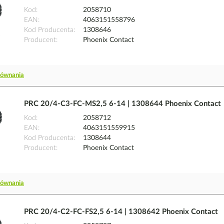
Kod
2058710
EAN
4063151558796
Kod Producenta
1308646
Producent
Phoenix Contact
równania
PRC 20/4-C3-FC-MS2,5 6-14 | 1308644 Phoenix Contact
Kod
2058712
EAN
4063151559915
Kod Producenta
1308644
Producent
Phoenix Contact
równania
PRC 20/4-C2-FC-FS2,5 6-14 | 1308642 Phoenix Contact