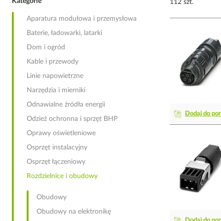
Kategorie
112 szt.
Aparatura modułowa i przemysłowa
Baterie, ładowarki, latarki
Dom i ogród
Kable i przewody
Linie napowietrzne
Narzędzia i mierniki
Odnawialne źródła energii
Dodaj do po
Odzież ochronna i sprzęt BHP
Oprawy oświetleniowe
Osprzęt instalacyjny
Osprzęt łączeniowy
Rozdzielnice i obudowy
Obudowy
Obudowy na elektronikę
Dodaj do po