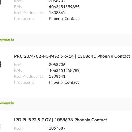
Kod
2058707
EAN
4063151559885
Kod Producenta
1308642
Producent
Phoenix Contact
równania
PRC 20/4-C2-FC-MS2,5 6-14 | 1308641 Phoenix Contact
Kod
2058706
EAN
4063151558789
Kod Producenta
1308641
Producent
Phoenix Contact
równania
IPD PL 5P2,5 F GY | 1088678 Phoenix Contact
Kod
2057887