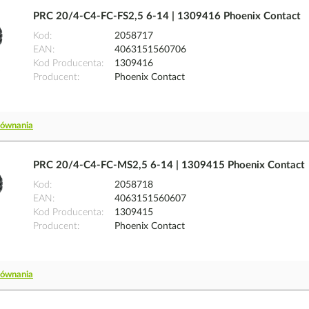
PRC 20/4-C4-FC-FS2,5 6-14 | 1309416 Phoenix Contact
Kod
2058717
EAN
4063151560706
Kod Producenta
1309416
Producent
Phoenix Contact
równania
PRC 20/4-C4-FC-MS2,5 6-14 | 1309415 Phoenix Contact
Kod
2058718
EAN
4063151560607
Kod Producenta
1309415
Producent
Phoenix Contact
równania