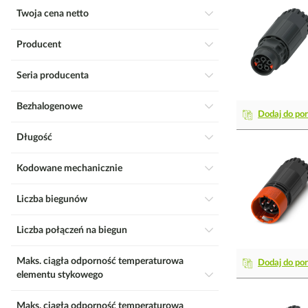
Twoja cena netto
Producent
Seria producenta
Bezhalogenowe
Dodaj do po
Długość
Kodowane mechanicznie
Liczba biegunów
Liczba połączeń na biegun
Maks. ciągła odporność temperaturowa
Dodaj do po
elementu stykowego
Maks. ciągła odporność temperaturowa