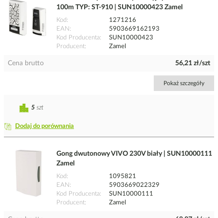
100m TYP: ST-910 | SUN10000423 Zamel
Kod
1271216
EAN
5903669162193
Kod Producenta
SUN10000423
Producent
Zamel
Cena brutto
56,21 zł/szt
Pokaż szczegóły
5
szt
Dodaj do porównania
Gong dwutonowy VIVO 230V biały | SUN10000111
Zamel
Kod
1095821
EAN
5903669022329
Kod Producenta
SUN10000111
Producent
Zamel