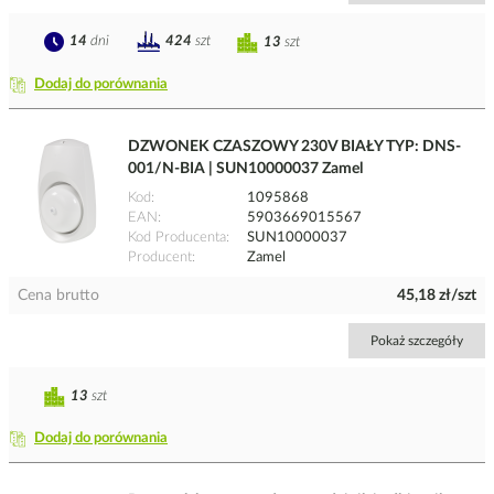
14
dni
424
szt
13
szt
Dodaj do porównania
DZWONEK CZASZOWY 230V BIAŁY TYP: DNS-
001/N-BIA | SUN10000037 Zamel
Kod
1095868
EAN
5903669015567
Kod Producenta
SUN10000037
Producent
Zamel
Cena brutto
45,18 zł/szt
Pokaż szczegóły
13
szt
Dodaj do porównania