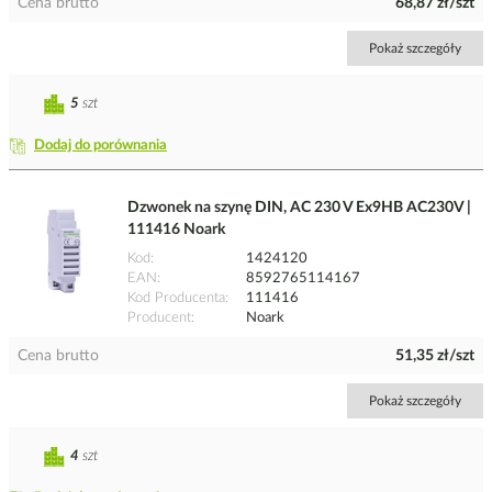
Cena brutto
68,87 zł/szt
Pokaż szczegóły
5
szt
Dodaj do porównania
Dzwonek na szynę DIN, AC 230 V Ex9HB AC230V |
111416 Noark
Kod
1424120
EAN
8592765114167
Kod Producenta
111416
Producent
Noark
Cena brutto
51,35 zł/szt
Pokaż szczegóły
4
szt