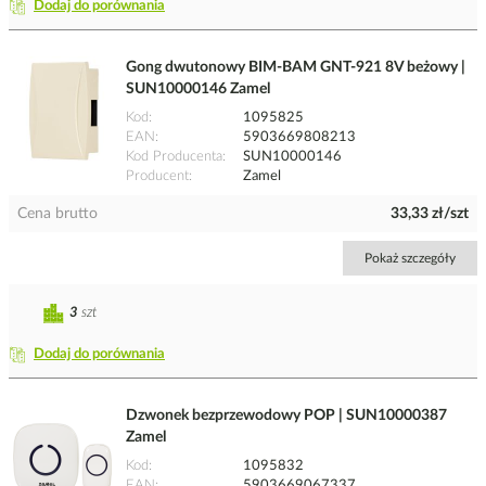
Dodaj do porównania
Gong dwutonowy BIM-BAM GNT-921 8V beżowy |
SUN10000146 Zamel
Kod
1095825
EAN
5903669808213
Kod Producenta
SUN10000146
Producent
Zamel
Cena brutto
33,33 zł/szt
Pokaż szczegóły
3
szt
Dodaj do porównania
Dzwonek bezprzewodowy POP | SUN10000387
Zamel
Kod
1095832
EAN
5903669067337