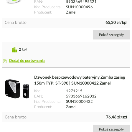
EAN
5903669495321
Kod Producenta
SUN10000496
Producent
Zamel
Cena brutto
65,30 zł/kpl
Pokaż szczegóły
2
kpl
Dodaj do porównania
Dzwonek bezprzewodowy bateryjny Zumba zasięg
150m TYP: ST-390 | SUN10000422 Zamel
Kod
1271215
EAN
5903669162032
Kod Producenta
SUN10000422
Producent
Zamel
Cena brutto
76,46 zł/szt
Pokaż szczegóły