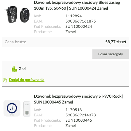
Dzwonek bezprzewodowy sieciowy Blues zasięg
100m Typ: St-960 | SUN10000424 Zamel
Kod
1119894
EAN
5903669161875
Kod Producenta
SUN10000424
Producent
Zamel
Cena brutto
58,77 zł/szt
Pokaż szczegóły
2
szt
Dodaj do porównania
Dzwonek bezprzewodowy sieciowy ST-970 Rock |
SUN10000445 Zamel
Kod
1170518
EAN
5903669214373
Kod Producenta
SUN10000445
Producent
Zamel