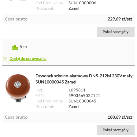
Kod Producenta
SUN10000006
Producent
Zamel
Cena brutto
229,69 zł/szt
Pokaż szczegóły
8
szt
Dodaj do porównania
Dzwonek szkolno-alarmowy DNS-212M 230V mały |
SUN10000045 Zamel
Kod
1095811
EAN
5903669022121
Kod Producenta
SUN10000045
Producent
Zamel
Cena brutto
180,69 zł/szt
Pokaż szczegóły