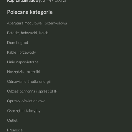
Kapitał zakładowy:
2 447 000 zł
Polecane kategorie
Aparatura modułowa i przemysłowa
Baterie, ładowarki, latarki
Dom i ogród
Kable i przewody
Linie napowietrzne
Narzędzia i mierniki
Odnawialne źródła energii
Odzież ochronna i sprzęt BHP
Oprawy oświetleniowe
Osprzęt instalacyjny
Outlet
Promocje