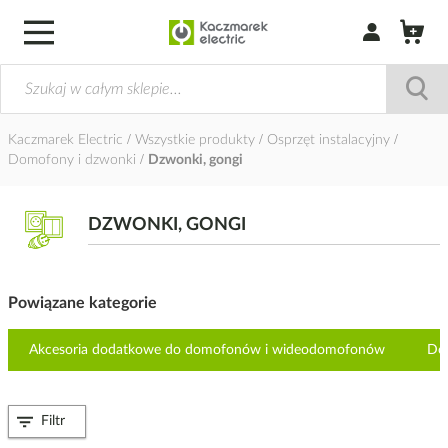
Zaloguj się / Z
Kaczmarek Electric
Wszystkie produkty
Osprzęt instalacyjny
Domofony i dzwonki
Dzwonki, gongi
DZWONKI, GONGI
Powiązane kategorie
Akcesoria dodatkowe do domofonów i wideodomofonów
Do
Filtr