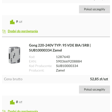
Pokaż szczegóły
9
szt
Dodaj do porównania
Gong 220-240V TYP: 95 VDE BIA/SRB |
SUB10000334 Zamel
Kod
1287640
EAN
5903669208884
Kod Producenta
SUB10000334
Producent
Zamel
Cena brutto
52,85 zł/szt
Pokaż szczegóły
8
szt
Dodaj do porównania