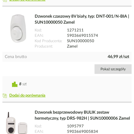
Dzwonek czaszowy 8V biały, typ: DNT-001/N-BIA |
SUN10000050 Zamel
Kod
1271211
EAN
5903669015574
Kod Producenta
SUN10000050
Producent
Zamel
Cena brutto
46,99 zł/szt
Pokaż szczegóły
8
szt
Dodaj do porównania
Dzwonek bezprzewodowy BULIK zestaw
hermetyczny, typ DRS-982H | SUN10000006 Zamel
Kod
1095797
EAN
5903669005834