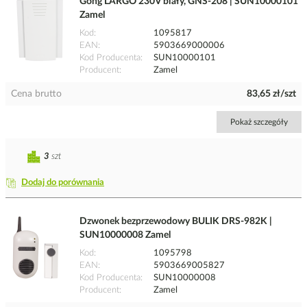
Gong LARGO 230V biały, GNS-208 | SUN10000101
Zamel
Kod
1095817
EAN
5903669000006
Kod Producenta
SUN10000101
Producent
Zamel
Cena brutto
83,65 zł/szt
Pokaż szczegóły
3
szt
Dodaj do porównania
Dzwonek bezprzewodowy BULIK DRS-982K |
SUN10000008 Zamel
Kod
1095798
EAN
5903669005827
Kod Producenta
SUN10000008
Producent
Zamel