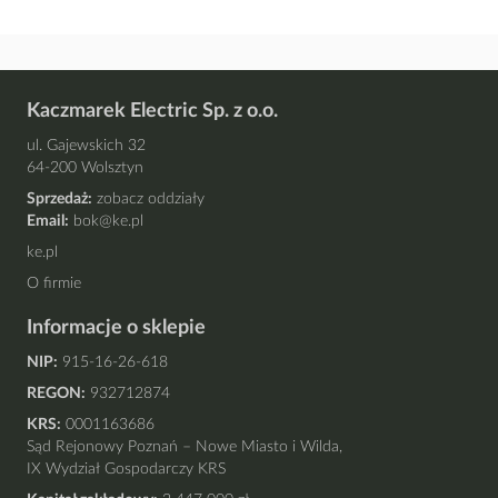
Kaczmarek Electric Sp. z o.o.
ul. Gajewskich 32
64-200 Wolsztyn
Sprzedaż:
zobacz oddziały
Email:
bok@ke.pl
ke.pl
O firmie
Informacje o sklepie
NIP:
915-16-26-618
REGON:
932712874
KRS:
0001163686
Sąd Rejonowy Poznań – Nowe Miasto i Wilda,
IX Wydział Gospodarczy KRS