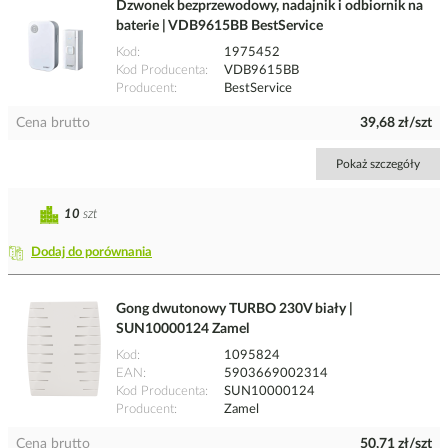
Dzwonek bezprzewodowy, nadajnik i odbiornik na
baterie | VDB9615BB BestService
Kod
1975452
Kod Producenta
VDB9615BB
Producent
BestService
Cena brutto
39,68 zł/szt
Pokaż szczegóły
10
szt
Dodaj do porównania
Gong dwutonowy TURBO 230V biały |
SUN10000124 Zamel
Kod
1095824
EAN
5903669002314
Kod Producenta
SUN10000124
Producent
Zamel
Cena brutto
50,71 zł/szt