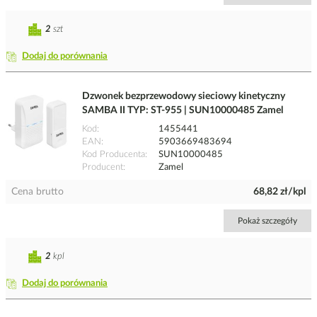
2
szt
Dodaj do porównania
Dzwonek bezprzewodowy sieciowy kinetyczny
SAMBA II TYP: ST-955 | SUN10000485 Zamel
Kod
1455441
EAN
5903669483694
Kod Producenta
SUN10000485
Producent
Zamel
Cena brutto
68,82 zł/kpl
Pokaż szczegóły
2
kpl
Dodaj do porównania