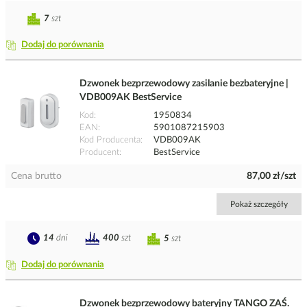
7
szt
Dodaj do porównania
Dzwonek bezprzewodowy zasilanie bezbateryjne |
VDB009AK BestService
Kod
1950834
EAN
5901087215903
Kod Producenta
VDB009AK
Producent
BestService
Cena brutto
87,00 zł/szt
Pokaż szczegóły
14
dni
400
szt
5
szt
Dodaj do porównania
Dzwonek bezprzewodowy bateryjny TANGO ZAŚ.