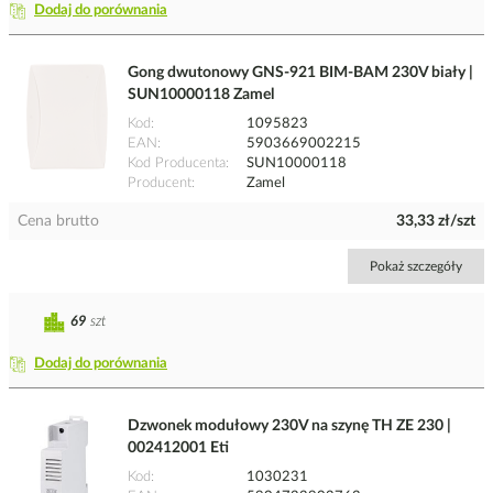
Dodaj do porównania
Gong dwutonowy GNS-921 BIM-BAM 230V biały |
SUN10000118 Zamel
Kod
1095823
EAN
5903669002215
Kod Producenta
SUN10000118
Producent
Zamel
Cena brutto
33,33 zł/szt
Pokaż szczegóły
69
szt
Dodaj do porównania
Dzwonek modułowy 230V na szynę TH ZE 230 |
002412001 Eti
Kod
1030231