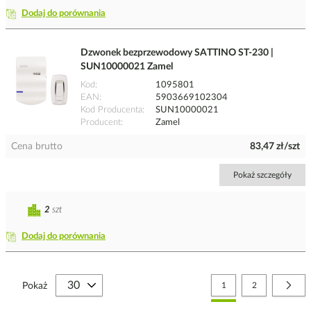
Dodaj do porównania
Dzwonek bezprzewodowy SATTINO ST-230 |
SUN10000021 Zamel
Kod
1095801
EAN
5903669102304
Kod Producenta
SUN10000021
Producent
Zamel
Cena brutto
83,47 zł/szt
Pokaż szczegóły
2
szt
Dodaj do porównania
Strona
Aktualnie czytasz stronę
Strona
Stro
Nast
Pokaż
1
2