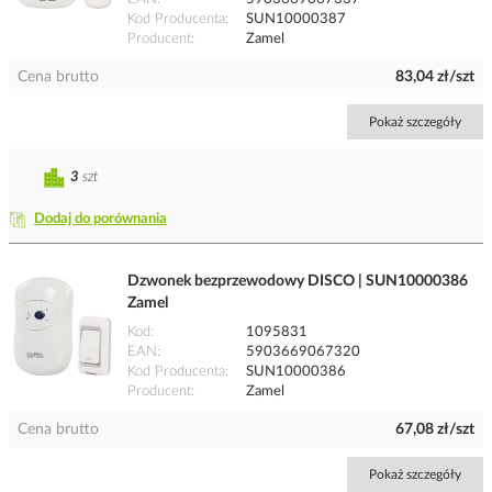
Kod Producenta
SUN10000387
Producent
Zamel
Cena brutto
83,04 zł/szt
Pokaż szczegóły
3
szt
Dodaj do porównania
Dzwonek bezprzewodowy DISCO | SUN10000386
Zamel
Kod
1095831
EAN
5903669067320
Kod Producenta
SUN10000386
Producent
Zamel
Cena brutto
67,08 zł/szt
Pokaż szczegóły