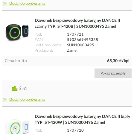
Dodaj do porównania
Dzwonek bezprzewodowy bateryjny DANCE II
czarny TYP: ST-420B | SUN10000495 Zamel
Kod
1707721
EAN
5903669495338
Kod Producenta
SUN10000495
Producent
Zamel
Cena brutto
65,30 zł/kpl
Pokaż szczegóły
2
kpl
Dodaj do porównania
Dzwonek bezprzewodowy bateryjny DANCE II biały
TYP: ST-420W | SUN10000496 Zamel
Kod
1707720