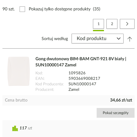
90 szt.
Pokazuj tylko dostępne produkty
(35)
Strona
Aktualnie czytasz stronę
Strona
Stro
Nast
1
2
Sortuj według
Gong dwutonowy BIM-BAM GNT-921 8V biały |
SUN10000147 Zamel
Kod
1095826
EAN
5903669008217
Kod Producenta
SUN10000147
Producent
Zamel
Cena brutto
34,66 zł/szt
Pokaż szczegóły
117
szt