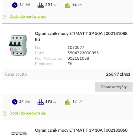
14
dni
201
szt
14
szt
Dodaj do porównania
Ogranicznik mocy ETIMAT T 3P 50A | 002181088
Eti
Kod
1030077
EAN
5904723000055
Kod Producenta
002181088
Producent
Eti
Cena brutto
266,97 zł/szt
Pokaż szczegóły
14
dni
193
szt
14
szt
Dodaj do porównania
Ogranicznik mocy ETIMAT T 3P 10A | 002181060