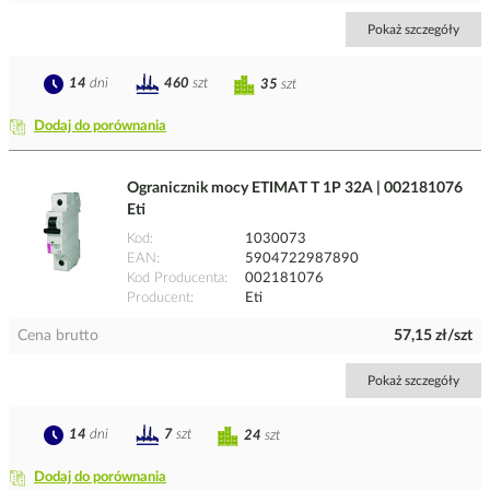
Pokaż szczegóły
14
dni
460
szt
35
szt
Dodaj do porównania
Ogranicznik mocy ETIMAT T 1P 32A | 002181076
Eti
Kod
1030073
EAN
5904722987890
Kod Producenta
002181076
Producent
Eti
Cena brutto
57,15 zł/szt
Pokaż szczegóły
14
dni
7
szt
24
szt
Dodaj do porównania