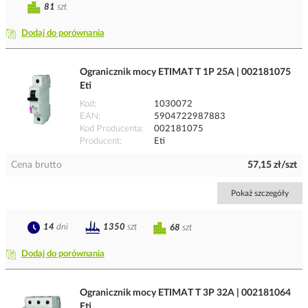
81
szt
Dodaj do porównania
Ogranicznik mocy ETIMAT T 1P 25A | 002181075
Eti
Kod
1030072
EAN
5904722987883
Kod Producenta
002181075
Producent
Eti
Cena brutto
57,15 zł/szt
Pokaż szczegóły
14
dni
1350
szt
68
szt
Dodaj do porównania
Ogranicznik mocy ETIMAT T 3P 32A | 002181064
Eti