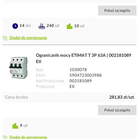
Pokaż szczegóły
14
dni
240
szt
10
szt
Dodaj do porównania
Ogranicznik mocy ETIMAT T 3P 63A | 002181089
Eti
Kod
1030078
EAN
5904723003988
Kod Producenta
002181089
Producent
Eti
Cena brutto
281,83 zł/szt
Pokaż szczegóły
9
szt
Dodaj do porównania