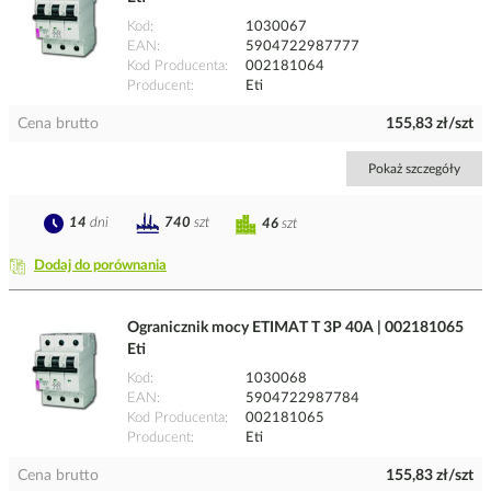
Kod
1030067
EAN
5904722987777
Kod Producenta
002181064
Producent
Eti
Cena brutto
155,83 zł/szt
Pokaż szczegóły
14
dni
740
szt
46
szt
Dodaj do porównania
Ogranicznik mocy ETIMAT T 3P 40A | 002181065
Eti
Kod
1030068
EAN
5904722987784
Kod Producenta
002181065
Producent
Eti
Cena brutto
155,83 zł/szt