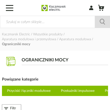
Zaloguj się / Z
Kaczmarek Electric
Wszystkie produkty
Aparatura modułowa i przemysłowa
Aparatura modułowa
Ograniczniki mocy
OGRANICZNIKI MOCY
Powiązane kategorie
Przyciski i łączniki modułowe
Przekaźniki impulsowe
Prz
Filtr