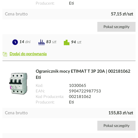
Producent
Eti
Cena brutto
57,15 zł/szt
Pokaż szczegóły
14
dni
83
szt
94
szt
Dodaj do porównania
Ogranicznik mocy ETIMAT T 3P 20A | 002181062
Eti
Kod
1030065
EAN
5904722987753
Kod Producenta
002181062
Producent
Eti
Cena brutto
155,83 zł/szt
Pokaż szczegóły