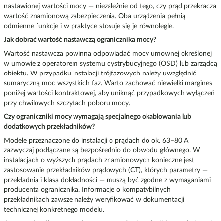
nastawionej wartości mocy — niezależnie od tego, czy prąd przekracza
wartość znamionową zabezpieczenia. Oba urządzenia pełnią
odmienne funkcje i w praktyce stosuje się je równolegle.
Jak dobrać wartość nastawczą ogranicznika mocy?
Wartość nastawcza powinna odpowiadać mocy umownej określonej
w umowie z operatorem systemu dystrybucyjnego (OSD) lub zarządcą
obiektu. W przypadku instalacji trójfazowych należy uwzględnić
sumaryczną moc wszystkich faz. Warto zachować niewielki margines
poniżej wartości kontraktowej, aby uniknąć przypadkowych wyłączeń
przy chwilowych szczytach poboru mocy.
Czy ograniczniki mocy wymagają specjalnego okablowania lub
dodatkowych przekładników?
Modele przeznaczone do instalacji o prądach do ok. 63–80 A
zazwyczaj podłączane są bezpośrednio do obwodu głównego. W
instalacjach o wyższych prądach znamionowych konieczne jest
zastosowanie przekładników prądowych (CT), których parametry —
przekładnia i klasa dokładności — muszą być zgodne z wymaganiami
producenta ogranicznika. Informacje o kompatybilnych
przekładnikach zawsze należy weryfikować w dokumentacji
technicznej konkretnego modelu.