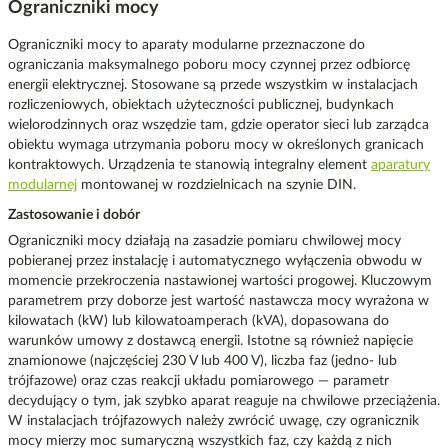
Ograniczniki mocy
Ograniczniki mocy to aparaty modularne przeznaczone do
ograniczania maksymalnego poboru mocy czynnej przez odbiorcę
energii elektrycznej. Stosowane są przede wszystkim w instalacjach
rozliczeniowych, obiektach użyteczności publicznej, budynkach
wielorodzinnych oraz wszędzie tam, gdzie operator sieci lub zarządca
obiektu wymaga utrzymania poboru mocy w określonych granicach
kontraktowych. Urządzenia te stanowią integralny element
aparatury
modularnej
montowanej w rozdzielnicach na szynie DIN.
Zastosowanie i dobór
Ograniczniki mocy działają na zasadzie pomiaru chwilowej mocy
pobieranej przez instalację i automatycznego wyłączenia obwodu w
momencie przekroczenia nastawionej wartości progowej. Kluczowym
parametrem przy doborze jest wartość nastawcza mocy wyrażona w
kilowatach (kW) lub kilowatoamperach (kVA), dopasowana do
warunków umowy z dostawcą energii. Istotne są również napięcie
znamionowe (najczęściej 230 V lub 400 V), liczba faz (jedno- lub
trójfazowe) oraz czas reakcji układu pomiarowego — parametr
decydujący o tym, jak szybko aparat reaguje na chwilowe przeciążenia.
W instalacjach trójfazowych należy zwrócić uwagę, czy ogranicznik
mocy mierzy moc sumaryczną wszystkich faz, czy każdą z nich