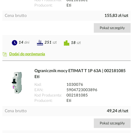
Kod Producenta
002181061
Producent
Eti
Cena brutto
155,83 zł/szt
Pokaż szczegóły
14
dni
251
szt
18
szt
Dodaj do porównania
Ogranicznik mocy ETIMAT T 1P 63A | 002181085
Eti
Kod
1030076
EAN
5904723003896
Kod Producenta
002181085
Producent
Eti
Cena brutto
49,24 zł/szt
Pokaż szczegóły