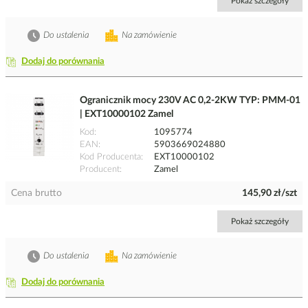
Pokaż szczegóły
Do ustalenia
Na zamówienie
Dodaj do porównania
Ogranicznik mocy 230V AC 0,2-2KW TYP: PMM-01
| EXT10000102 Zamel
Kod
1095774
EAN
5903669024880
Kod Producenta
EXT10000102
Producent
Zamel
Cena brutto
145,90 zł/szt
Pokaż szczegóły
Do ustalenia
Na zamówienie
Dodaj do porównania