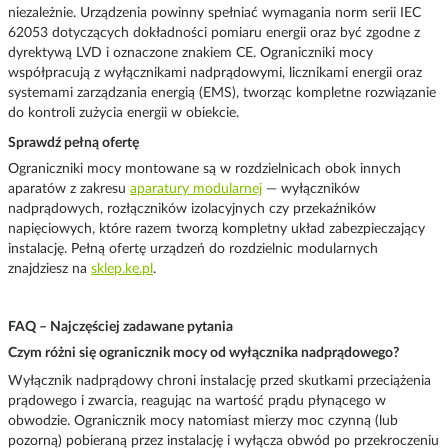
niezależnie. Urządzenia powinny spełniać wymagania norm serii IEC
62053 dotyczących dokładności pomiaru energii oraz być zgodne z
dyrektywą LVD i oznaczone znakiem CE. Ograniczniki mocy
współpracują z wyłącznikami nadprądowymi, licznikami energii oraz
systemami zarządzania energią (EMS), tworząc kompletne rozwiązanie
do kontroli zużycia energii w obiekcie.
Sprawdź pełną ofertę
Ograniczniki mocy montowane są w rozdzielnicach obok innych
aparatów z zakresu
aparatury modularnej
— wyłączników
nadprądowych, rozłączników izolacyjnych czy przekaźników
napięciowych, które razem tworzą kompletny układ zabezpieczający
instalację. Pełną ofertę urządzeń do rozdzielnic modularnych
znajdziesz na
sklep.ke.pl
.
FAQ – Najczęściej zadawane pytania
Czym różni się ogranicznik mocy od wyłącznika nadprądowego?
Wyłącznik nadprądowy chroni instalację przed skutkami przeciążenia
prądowego i zwarcia, reagując na wartość prądu płynącego w
obwodzie. Ogranicznik mocy natomiast mierzy moc czynną (lub
pozorną) pobieraną przez instalację i wyłącza obwód po przekroczeniu