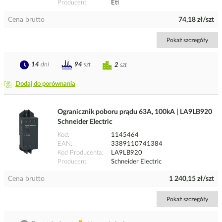
Producent
Eti
Cena brutto
74,18 zł/szt
Pokaż szczegóły
14
dni
94
szt
2
szt
Dodaj do porównania
Ogranicznik poboru prądu 63A, 100kA | LA9LB920
Schneider Electric
Kod
1145464
EAN
3389110741384
Kod Producenta
LA9LB920
Producent
Schneider Electric
Cena brutto
1 240,15 zł/szt
Pokaż szczegóły