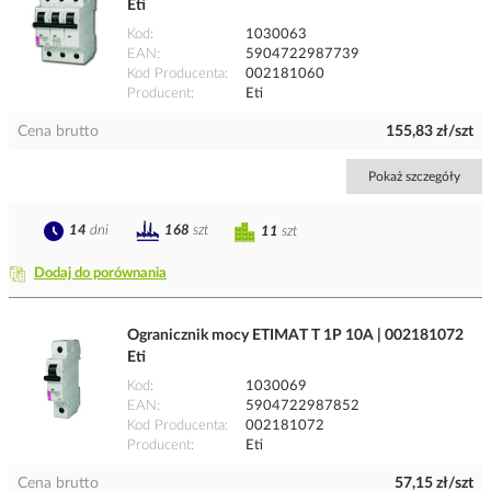
Eti
Kod
1030063
EAN
5904722987739
Kod Producenta
002181060
Producent
Eti
Cena brutto
155,83 zł/szt
Pokaż szczegóły
14
dni
168
szt
11
szt
Dodaj do porównania
Ogranicznik mocy ETIMAT T 1P 10A | 002181072
Eti
Kod
1030069
EAN
5904722987852
Kod Producenta
002181072
Producent
Eti
Cena brutto
57,15 zł/szt