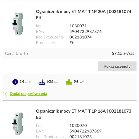
Ogranicznik mocy ETIMAT T 1P 20A | 002181074
Eti
Kod
1030071
EAN
5904722987876
Kod Producenta
002181074
Producent
Eti
Cena brutto
57,15 zł/szt
Pokaż szczegóły
14
dni
636
szt
95
szt
Dodaj do porównania
Ogranicznik mocy ETIMAT T 1P 16A | 002181073
Eti
Kod
1030070
EAN
5904722987869
Kod Producenta
002181073