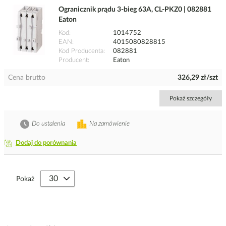
Ogranicznik prądu 3-bieg 63A, CL-PKZ0 | 082881
Eaton
Kod
1014752
EAN
4015080828815
Kod Producenta
082881
Producent
Eaton
Cena brutto
326,29 zł/szt
Pokaż szczegóły
Do ustalenia
Na zamówienie
Dodaj do porównania
Pokaż