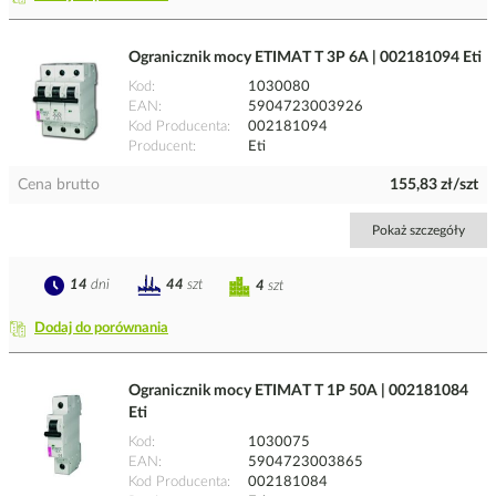
Ogranicznik mocy ETIMAT T 3P 6A | 002181094 Eti
Kod
1030080
EAN
5904723003926
Kod Producenta
002181094
Producent
Eti
Cena brutto
155,83 zł/szt
Pokaż szczegóły
14
dni
44
szt
4
szt
Dodaj do porównania
Ogranicznik mocy ETIMAT T 1P 50A | 002181084
Eti
Kod
1030075
EAN
5904723003865
Kod Producenta
002181084