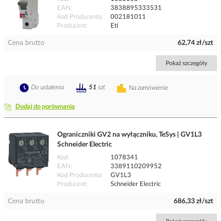
EAN
3838895333531
Kod Producenta
002181011
Producent
Eti
Cena brutto
62,74 zł/szt
Pokaż szczegóły
Do ustalenia
51
szt
Na zamówienie
Dodaj do porównania
Ograniczniki GV2 na wyłączniku, TeSys | GV1L3
Schneider Electric
Kod
1078341
EAN
3389110209952
Kod Producenta
GV1L3
Producent
Schneider Electric
Cena brutto
686,33 zł/szt