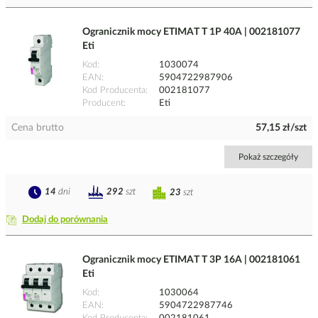
Ogranicznik mocy ETIMAT T 1P 40A | 002181077
Eti
Kod
1030074
EAN
5904722987906
Kod Producenta
002181077
Producent
Eti
Cena brutto
57,15 zł/szt
Pokaż szczegóły
14
dni
292
szt
23
szt
Dodaj do porównania
Ogranicznik mocy ETIMAT T 3P 16A | 002181061
Eti
Kod
1030064
EAN
5904722987746