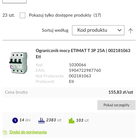
23 szt.
Pokazuj tylko dostępne produkty
(17)
Sortuj według
Ogranicznik mocy ETIMAT T 3P 25A | 002181063
Eti
Kod
1030066
EAN
5904722987760
Kod Producenta
002181063
Producent
Eti
Cena brutto
155,83 zł/szt
Pokaż szczegóły
14
dni
2383
szt
103
szt
Dodaj do porównania