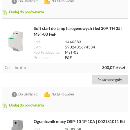
Do ustalenia
Na zamówienie
Dodaj do porównania
Soft start do lamp halogenowych i led 30A TH 35 |
MST-03 F&F
Kod
1440383
EAN
5902431674384
Kod Producenta
MST-03
Producent
F&F
Cena brutto
300,07 zł/szt
Pokaż szczegóły
Do ustalenia
Na zamówienie
Dodaj do porównania
Ogranicznik mocy OSP-10 1P 10A | 002181011 Eti
Kod
1030058