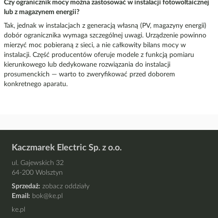
Czy ogranicznik mocy można zastosować w instalacji fotowoltaicznej
lub z magazynem energii?
Tak, jednak w instalacjach z generacją własną (PV, magazyny energii)
dobór ogranicznika wymaga szczególnej uwagi. Urządzenie powinno
mierzyć moc pobieraną z sieci, a nie całkowity bilans mocy w
instalacji. Część producentów oferuje modele z funkcją pomiaru
kierunkowego lub dedykowane rozwiązania do instalacji
prosumenckich — warto to zweryfikować przed doborem
konkretnego aparatu.
Kaczmarek Electric Sp. z o.o.
ul. Gajewskich 32
64-200 Wolsztyn
Sprzedaż:
zobacz oddziały
Email:
bok@ke.pl
ke.pl