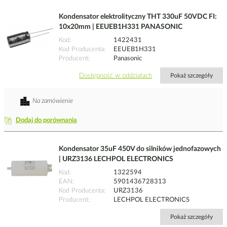
Kondensator elektrolityczny THT 330uF 50VDC FI:
10x20mm | EEUEB1H331 PANASONIC
Kod
1422431
Kod Producenta
EEUEB1H331
Producent
Panasonic
Dostępność w oddziałach
Pokaż szczegóły
Na zamówienie
Dodaj do porównania
Kondensator 35uF 450V do silników jednofazowych
| URZ3136 LECHPOL ELECTRONICS
Kod
1322594
EAN
5901436728313
Kod Producenta
URZ3136
Producent
LECHPOL ELECTRONICS
Pokaż szczegóły