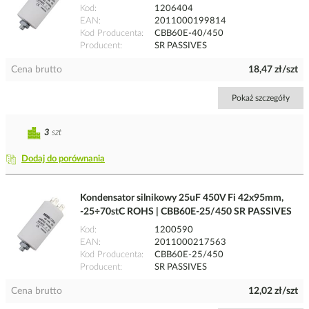
Kod
1206404
EAN
2011000199814
Kod Producenta
CBB60E-40/450
Producent
SR PASSIVES
Cena brutto
18,47 zł/szt
Pokaż szczegóły
3
szt
Dodaj do porównania
Kondensator silnikowy 25uF 450V Fi 42x95mm,
-25÷70stC ROHS | CBB60E-25/450 SR PASSIVES
Kod
1200590
EAN
2011000217563
Kod Producenta
CBB60E-25/450
Producent
SR PASSIVES
Cena brutto
12,02 zł/szt