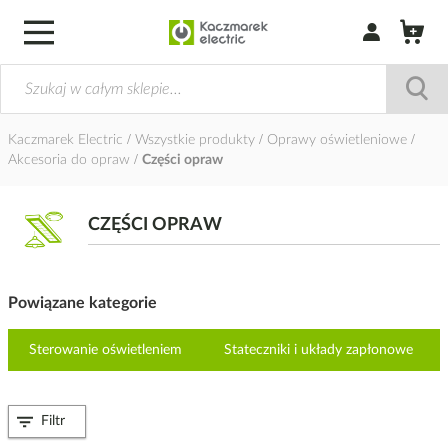
Zaloguj się / Z
Kaczmarek Electric
Wszystkie produkty
Oprawy oświetleniowe
Akcesoria do opraw
Części opraw
CZĘŚCI OPRAW
Powiązane kategorie
Sterowanie oświetleniem
Stateczniki i układy zapłonowe
Filtr