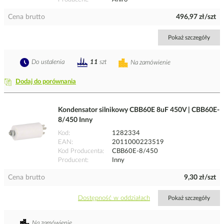
Cena brutto
496,97 zł/szt
Pokaż szczegóły
Do ustalenia
11
szt
Na zamówienie
Dodaj do porównania
Kondensator silnikowy CBB60E 8uF 450V | CBB60E-
8/450 Inny
Kod
1282334
EAN
2011000223519
Kod Producenta
CBB60E-8/450
Producent
Inny
Cena brutto
9,30 zł/szt
Dostępność w oddziałach
Pokaż szczegóły
Na zamówienie