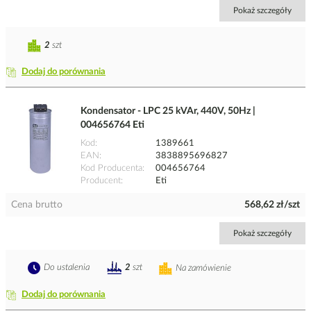
Pokaż szczegóły
2
szt
Dodaj do porównania
Kondensator - LPC 25 kVAr, 440V, 50Hz |
004656764 Eti
Kod
1389661
EAN
3838895696827
Kod Producenta
004656764
Producent
Eti
Cena brutto
568,62 zł/szt
Pokaż szczegóły
Do ustalenia
2
szt
Na zamówienie
Dodaj do porównania