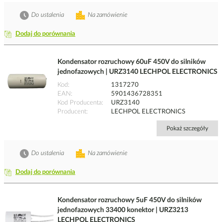
Do ustalenia
Na zamówienie
Dodaj do porównania
Kondensator rozruchowy 60uF 450V do silników
jednofazowych | URZ3140 LECHPOL ELECTRONICS
Kod
1317270
EAN
5901436728351
Kod Producenta
URZ3140
Producent
LECHPOL ELECTRONICS
Pokaż szczegóły
Do ustalenia
Na zamówienie
Dodaj do porównania
Kondensator rozruchowy 5uF 450V do silników
jednofazowych 33400 konektor | URZ3213
LECHPOL ELECTRONICS