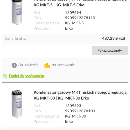
KG MKT-5 | KG_MKT-5 Erko
Kod
1309694
EAN
5905912878110
Kod Producenta
KG_MKT-5
Producent
Erko
Cena brutto
487,23 zł/szt
Pokaż szczegóły
Do ustalenia
Na zamówienie
Dodaj do porównania
Kondensator gazowy MKT niskich napięc z regulacją
KG MKT-30 | KG_MKT-30 Erko
Kod
1309693
EAN
5905912878103
Kod Producenta
KG_MKT-30
Producent
Erko