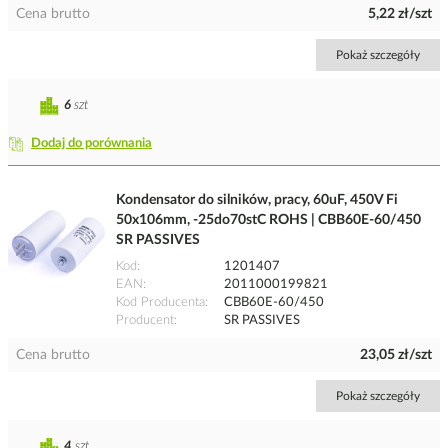
Cena brutto
5,22 zł/szt
Pokaż szczegóły
6
szt
Dodaj do porównania
Kondensator do silników, pracy, 60uF, 450V Fi
50x106mm, -25do70stC ROHS | CBB60E-60/450
SR PASSIVES
Kod
1201407
EAN
2011000199821
Kod Producenta
CBB60E-60/450
Producent
SR PASSIVES
Cena brutto
23,05 zł/szt
Pokaż szczegóły
4
szt