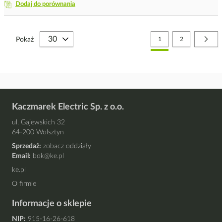
Dodaj do porównania
Strona
Aktualnie czytasz stronę
Strona
Stro
Nast
Pokaż
1
2
Kaczmarek Electric Sp. z o.o.
ul. Gajewskich 32
64-200 Wolsztyn
Sprzedaż:
zobacz oddziały
Email:
bok@ke.pl
ke.pl
O firmie
Informacje o sklepie
NIP:
915-16-26-618