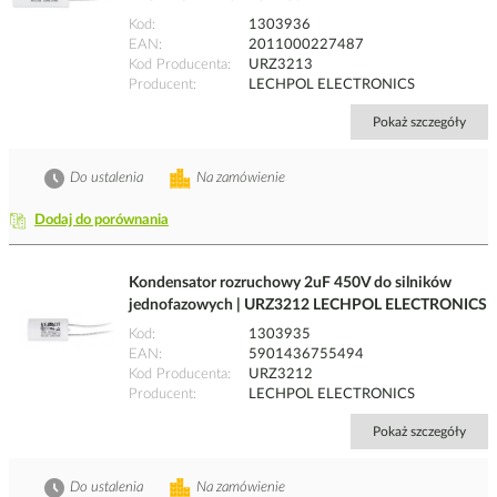
Kod
1303936
EAN
2011000227487
Kod Producenta
URZ3213
Producent
LECHPOL ELECTRONICS
Pokaż szczegóły
Do ustalenia
Na zamówienie
Dodaj do porównania
Kondensator rozruchowy 2uF 450V do silników
jednofazowych | URZ3212 LECHPOL ELECTRONICS
Kod
1303935
EAN
5901436755494
Kod Producenta
URZ3212
Producent
LECHPOL ELECTRONICS
Pokaż szczegóły
Do ustalenia
Na zamówienie