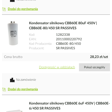
Dodaj do porównania
Kondensator silnikowy CBB60E 80uF 450V |
CBB60E-80/450 SR PASSIVES
Kod
1282338
EAN
2011000220792
Kod Producenta
CBB60E-80/450
Producent
SR PASSIVES
Cena brutto
28,23 zł/szt
Dostępność w oddziałach
Pokaż szczegóły
Na zamówienie
Dodaj do porównania
Kondensator silnikowy CBB60E 6uF 450V | CBB60E-
6/450 SR PASSIVES