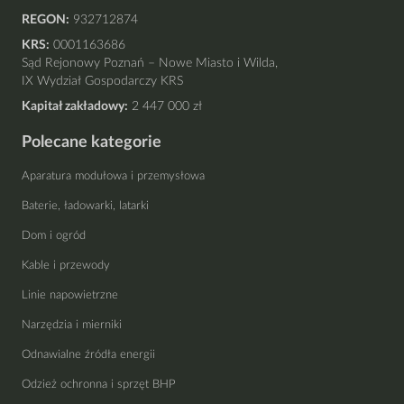
REGON:
932712874
KRS:
0001163686
Sąd Rejonowy Poznań – Nowe Miasto i Wilda,
IX Wydział Gospodarczy KRS
Kapitał zakładowy:
2 447 000 zł
Polecane kategorie
Aparatura modułowa i przemysłowa
Baterie, ładowarki, latarki
Dom i ogród
Kable i przewody
Linie napowietrzne
Narzędzia i mierniki
Odnawialne źródła energii
Odzież ochronna i sprzęt BHP