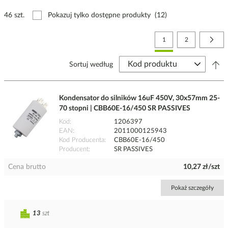
46 szt.
Pokazuj tylko dostępne produkty
(12)
Strona
Aktualnie czytasz stronę
Strona
Stro
Nast
1
2
Sortuj według
Kondensator do silników 16uF 450V, 30x57mm 25-
70 stopni | CBB60E-16/450 SR PASSIVES
Kod
1206397
EAN
2011000125943
Kod Producenta
CBB60E-16/450
Producent
SR PASSIVES
Cena brutto
10,27 zł/szt
Pokaż szczegóły
13
szt