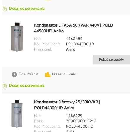
Dodaj do porównania
Kondensator LIFASA 50KVAR 440V | POLB
44500HD Aniro
Kod
1163484
Kod Producenta
POLB 44500HD
Producent
Aniro
Pokaż szczegóły
Do ustalenia
Na zamówienie
Dodaj do porównania
Kondensator 3 fazowy 25/30KVAR |
POLB44300HD Aniro
Kod
1186229
EAN
2000000012216
Kod Producenta
POLB44300HD
Producent
Aniro