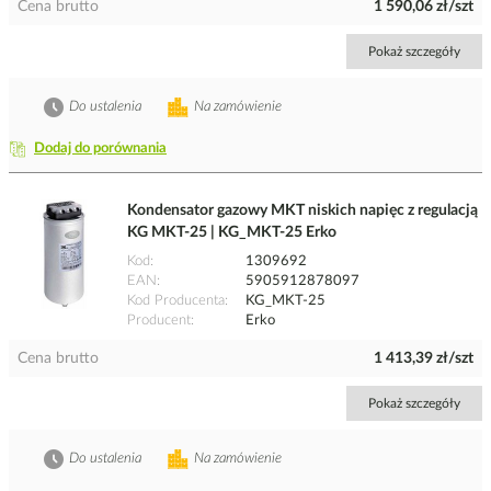
Cena brutto
1 590,06 zł/szt
Pokaż szczegóły
Do ustalenia
Na zamówienie
Dodaj do porównania
Kondensator gazowy MKT niskich napięc z regulacją
KG MKT-25 | KG_MKT-25 Erko
Kod
1309692
EAN
5905912878097
Kod Producenta
KG_MKT-25
Producent
Erko
Cena brutto
1 413,39 zł/szt
Pokaż szczegóły
Do ustalenia
Na zamówienie