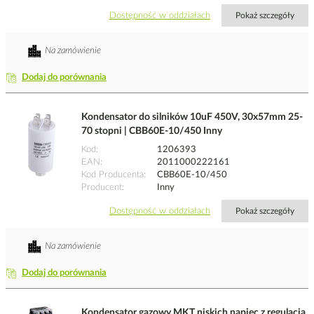
Dostępność w oddziałach
Pokaż szczegóły
Na zamówienie
Dodaj do porównania
Kondensator do silników 10uF 450V, 30x57mm 25-
70 stopni | CBB60E-10/450 Inny
Kod
1206393
EAN
2011000222161
Kod Producenta
CBB60E-10/450
Producent
Inny
Dostępność w oddziałach
Pokaż szczegóły
Na zamówienie
Dodaj do porównania
Kondensator gazowy MKT niskich napięc z regulacją