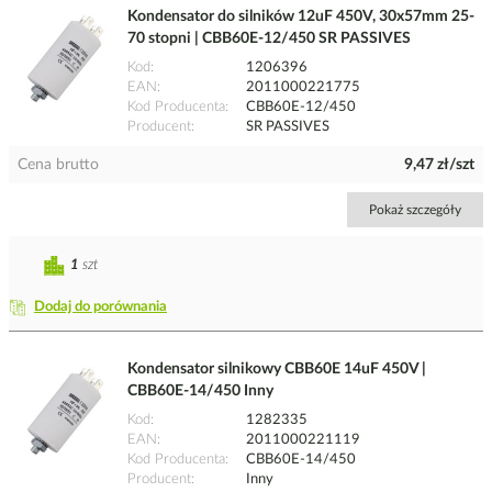
Kondensator do silników 12uF 450V, 30x57mm 25-
70 stopni | CBB60E-12/450 SR PASSIVES
Kod
1206396
EAN
2011000221775
Kod Producenta
CBB60E-12/450
Producent
SR PASSIVES
Cena brutto
9,47 zł/szt
Pokaż szczegóły
1
szt
Dodaj do porównania
Kondensator silnikowy CBB60E 14uF 450V |
CBB60E-14/450 Inny
Kod
1282335
EAN
2011000221119
Kod Producenta
CBB60E-14/450
Producent
Inny