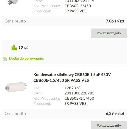
EAN
2011000224219
Kod Producenta
CBB60E-2/450
Producent
SR PASSIVES
Cena brutto
7,06 zł/szt
Pokaż szczegóły
10
szt
Dodaj do porównania
Kondensator silnikowy CBB60E 1,5uF 450V |
CBB60E-1.5/450 SR PASSIVES
Kod
1282328
EAN
2011000220785
Kod Producenta
CBB60E-1.5/450
Producent
SR PASSIVES
Cena brutto
6,29 zł/szt
Pokaż szczegóły