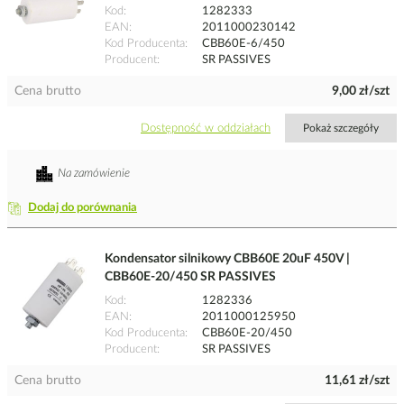
Kod
1282333
EAN
2011000230142
Kod Producenta
CBB60E-6/450
Producent
SR PASSIVES
Cena brutto
9,00 zł/szt
Dostępność w oddziałach
Pokaż szczegóły
Na zamówienie
Dodaj do porównania
Kondensator silnikowy CBB60E 20uF 450V |
CBB60E-20/450 SR PASSIVES
Kod
1282336
EAN
2011000125950
Kod Producenta
CBB60E-20/450
Producent
SR PASSIVES
Cena brutto
11,61 zł/szt