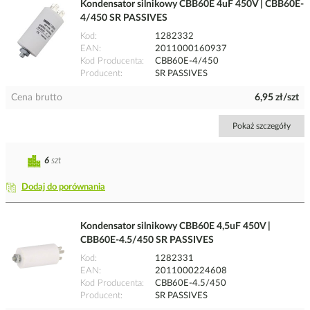
Kondensator silnikowy CBB60E 4uF 450V | CBB60E-
4/450 SR PASSIVES
Kod
1282332
EAN
2011000160937
Kod Producenta
CBB60E-4/450
Producent
SR PASSIVES
Cena brutto
6,95 zł/szt
Pokaż szczegóły
6
szt
Dodaj do porównania
Kondensator silnikowy CBB60E 4,5uF 450V |
CBB60E-4.5/450 SR PASSIVES
Kod
1282331
EAN
2011000224608
Kod Producenta
CBB60E-4.5/450
Producent
SR PASSIVES