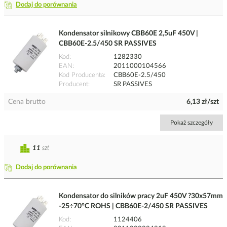
Dodaj do porównania
Kondensator silnikowy CBB60E 2,5uF 450V |
CBB60E-2.5/450 SR PASSIVES
Kod
1282330
EAN
2011000104566
Kod Producenta
CBB60E-2.5/450
Producent
SR PASSIVES
Cena brutto
6,13 zł/szt
Pokaż szczegóły
11
szt
Dodaj do porównania
Kondensator do silników pracy 2uF 450V ?30x57mm
-25÷70°C ROHS | CBB60E-2/450 SR PASSIVES
Kod
1124406