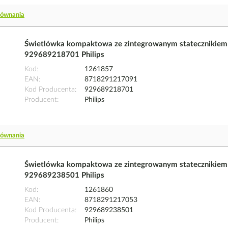
równania
Świetlówka kompaktowa ze zintegrowanym stateczniki
929689218701 Philips
Kod
1261857
EAN
8718291217091
Kod Producenta
929689218701
Producent
Philips
równania
Świetlówka kompaktowa ze zintegrowanym stateczniki
929689238501 Philips
Kod
1261860
EAN
8718291217053
Kod Producenta
929689238501
Producent
Philips