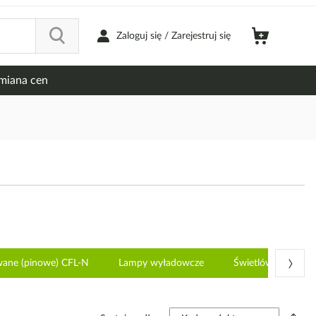
Zaloguj się / Zarejestruj się
miana cen
›
wane (pinowe) CFL-N
Lampy wyładowcze
Świetlówki liniowe