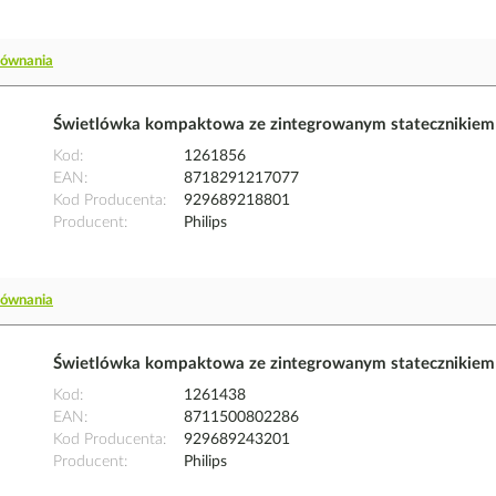
równania
Świetlówka kompaktowa ze zintegrowanym statecznikie
Kod
1261856
EAN
8718291217077
Kod Producenta
929689218801
Producent
Philips
równania
Świetlówka kompaktowa ze zintegrowanym statecznikie
Kod
1261438
EAN
8711500802286
Kod Producenta
929689243201
Producent
Philips