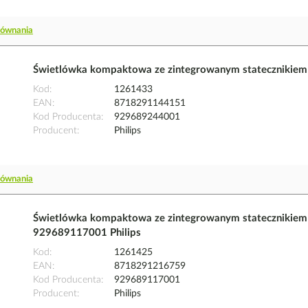
równania
Świetlówka kompaktowa ze zintegrowanym statecznikie
Kod
1261433
EAN
8718291144151
Kod Producenta
929689244001
Producent
Philips
równania
Świetlówka kompaktowa ze zintegrowanym statecznikiem
929689117001 Philips
Kod
1261425
EAN
8718291216759
Kod Producenta
929689117001
Producent
Philips