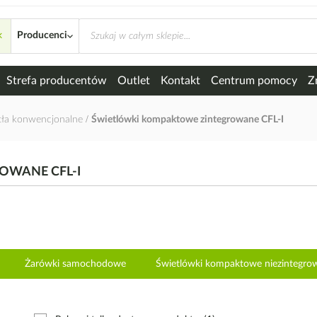
×
e zintegrowane CFL-I
Producenci
Strefa producentów
Outlet
Kontakt
Centrum pomocy
Z
tła konwencjonalne
Świetlówki kompaktowe zintegrowane CFL-I
OWANE CFL-I
Żarówki samochodowe
Świetlówki kompaktowe niezintegro