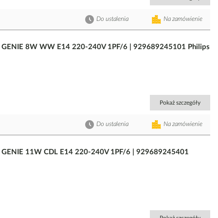
Do ustalenia
Na zamówienie
m GENIE 8W WW E14 220-240V 1PF/6 | 929689245101 Philips
Pokaż szczegóły
Do ustalenia
Na zamówienie
em GENIE 11W CDL E14 220-240V 1PF/6 | 929689245401