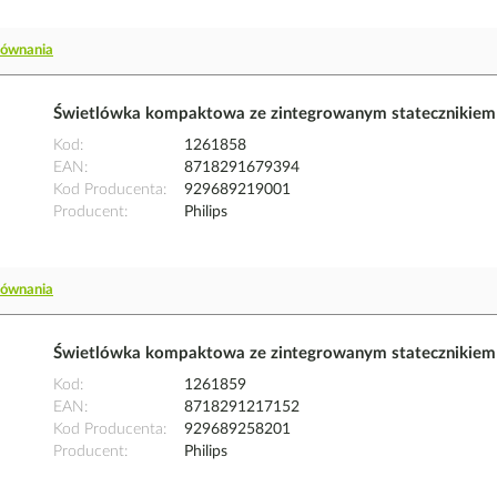
równania
Świetlówka kompaktowa ze zintegrowanym statecznikie
Kod
1261858
EAN
8718291679394
Kod Producenta
929689219001
Producent
Philips
równania
Świetlówka kompaktowa ze zintegrowanym statecznikie
Kod
1261859
EAN
8718291217152
Kod Producenta
929689258201
Producent
Philips