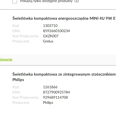
Pokazuj tylko dostępne produkty
(1)
Świetlówka kompaktowa energooszczędna MINI 4U 9W E
Kod
1303710
EAN
8592660100234
Kod Producenta
GXZK007
Producent
Grelux
równania
Świetlówka kompaktowa ze zintegrowanym stateczniki
Philips
Kod
1261866
EAN
8727900925784
Kod Producenta
929689114708
Producent
Philips