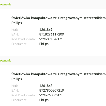
równania
Świetlówka kompaktowa ze zintegrowanym statecznikie
Philips
Kod
1261869
EAN
8718291117209
Kod Producenta
929689134602
Producent
Philips
równania
Świetlówka kompaktowa ze zintegrowanym statecznikie
Philips
Kod
1261863
EAN
8727900807219
Kod Producenta
929676006201
Producent
Philips