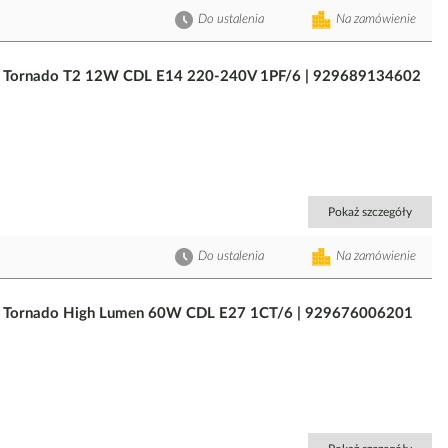
Do ustalenia
Na zamówienie
m Tornado T2 12W CDL E14 220-240V 1PF/6 | 929689134602
Pokaż szczegóły
Do ustalenia
Na zamówienie
m Tornado High Lumen 60W CDL E27 1CT/6 | 929676006201