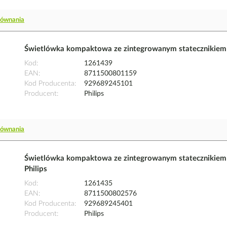
równania
Świetlówka kompaktowa ze zintegrowanym statecznikie
Kod
1261439
EAN
8711500801159
Kod Producenta
929689245101
Producent
Philips
równania
Świetlówka kompaktowa ze zintegrowanym stateczniki
Philips
Kod
1261435
EAN
8711500802576
Kod Producenta
929689245401
Producent
Philips