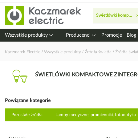
Przejdź
do
Świetlówki kompaktow
treści
Wszystkie produkty
Producenci
Promocje
Blog
Kaczmarek Electric
Wszystkie produkty
Źródła światła
Źródła świa
ŚWIETLÓWKI KOMPAKTOWE ZINTEGR
Powiązane kategorie
Pozostałe źródła
Lampy medyczne, promienniki, fotooptyka