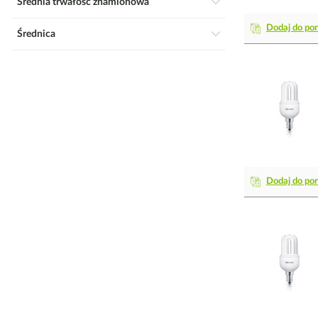
Średnia trwałość znamionowa
Dodaj do po
Średnica
Dodaj do po