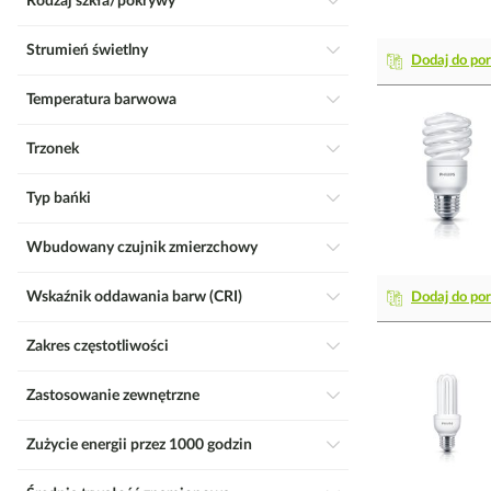
Rodzaj szkła/pokrywy
Strumień świetlny
Dodaj do po
Temperatura barwowa
Trzonek
Typ bańki
Wbudowany czujnik zmierzchowy
Wskaźnik oddawania barw (CRI)
Dodaj do po
Zakres częstotliwości
Zastosowanie zewnętrzne
Zużycie energii przez 1000 godzin