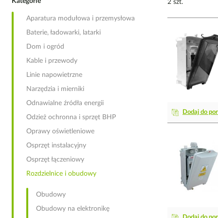
Kategorie
2 szt.
Aparatura modułowa i przemysłowa
Baterie, ładowarki, latarki
Dom i ogród
Kable i przewody
Linie napowietrzne
Narzędzia i mierniki
Odnawialne źródła energii
Dodaj do po
Odzież ochronna i sprzęt BHP
Oprawy oświetleniowe
Osprzęt instalacyjny
Osprzęt łączeniowy
Rozdzielnice i obudowy
Obudowy
Obudowy na elektronikę
Dodaj do po