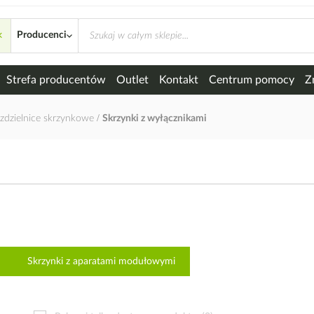
×
mi
Producenci
Strefa producentów
Outlet
Kontakt
Centrum pomocy
Z
zdzielnice skrzynkowe
Skrzynki z wyłącznikami
Skrzynki z aparatami modułowymi