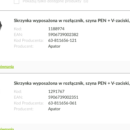
Pokazuj tylko dostępne produkty
(0)
Skrzynka wyposażona w rozłącznik, szyna PEN + V-zacisk
Kod
1188974
EAN
5906739002382
Kod Producenta
63-811656-121
Producent
Apator
równania
Skrzynka wyposażona w rozłącznik, szyna PEN + V-zacisk
Kod
1291767
EAN
5906739002351
Kod Producenta
63-811656-061
Producent
Apator
równania