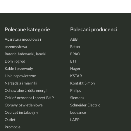
Polecane kategorie
Polecani producenci
Aparatura modułowa i
ABB
przemysłowa
Eaton
Baterie, ładowarki, latarki
ERKO
Dom i ogród
ETI
Kable i przewody
Hager
Linie napowietrzne
KSTAR
Narzędzia i mierniki
Kontakt Simon
Odnawialne źródła energii
Philips
Odzież ochronna i sprzęt BHP
Siemens
Oprawy oświetleniowe
Schneider Electric
Osprzęt instalacyjny
Ledvance
Outlet
LAPP
Promocje