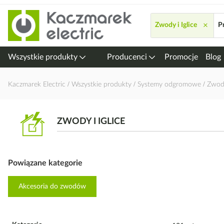
Przejdź
do
×
Zwody i Iglice
P
treści
Wszystkie produkty
Producenci
Promocje
Blog
Kaczmarek Electric
Wszystkie produkty
Systemy odgromowe
Zwody
ZWODY I IGLICE
Powiązane kategorie
Akcesoria do zwodów