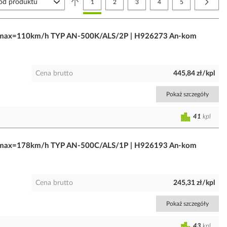
Aktualnie czytasz stronę
Strona
Strona
Strona
Strona
Strona
Nastę
1
2
3
4
5
Vmax=110km/h TYP AN-500K/ALS/2P | H926273 An-kom
Cena brutto
445,84 zł/kpl
Pokaż szczegóły
41
kpl
Vmax=178km/h TYP AN-500C/ALS/1P | H926193 An-kom
Cena brutto
245,31 zł/kpl
Pokaż szczegóły
43
kpl