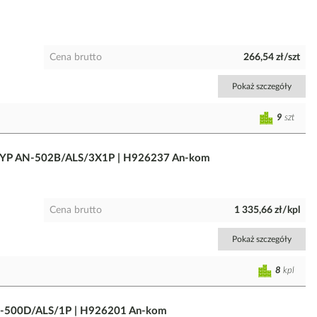
Cena brutto
266,54 zł/szt
Pokaż szczegóły
9
szt
TYP AN-502B/ALS/3X1P | H926237 An-kom
Cena brutto
1 335,66 zł/kpl
Pokaż szczegóły
8
kpl
-500D/ALS/1P | H926201 An-kom