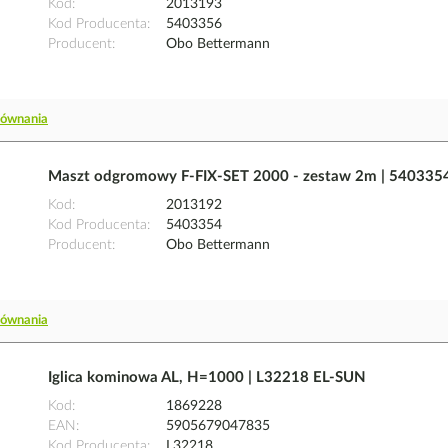
Kod
2013193
Kod Producenta
5403356
Producent
Obo Bettermann
równania
Maszt odgromowy F-FIX-SET 2000 - zestaw 2m | 540335
Kod
2013192
Kod Producenta
5403354
Producent
Obo Bettermann
równania
Iglica kominowa AL, H=1000 | L32218 EL-SUN
Kod
1869228
EAN
5905679047835
Kod Producenta
L32218