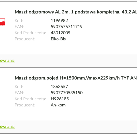
Maszt odgromowy AL 2m, 1 podstawa kompletna, 43.2 AL 
Kod
1196982
EAN
5907676711719
Kod Producenta
43012009
Producent
Elko-Bis
równania
Maszt odgrom.pojed.H=1500mm,Vmax=229km/h TYP AN
Kod
1863657
EAN
5907770535150
Kod Producenta
H926185
Producent
An-kom
równania