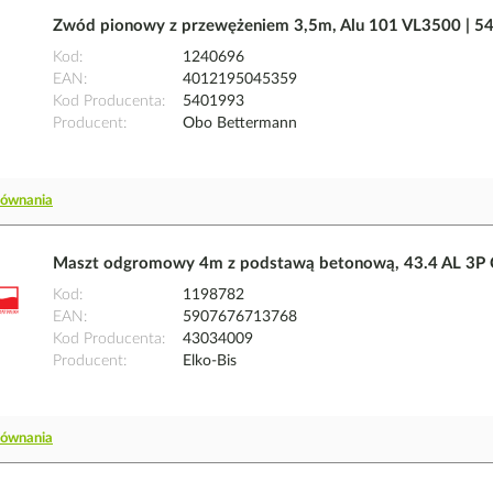
Zwód pionowy z przewężeniem 3,5m, Alu 101 VL3500 | 
Kod
1240696
EAN
4012195045359
Kod Producenta
5401993
Producent
Obo Bettermann
równania
Maszt odgromowy 4m z podstawą betonową, 43.4 AL 3P C
Kod
1198782
EAN
5907676713768
Kod Producenta
43034009
Producent
Elko-Bis
równania