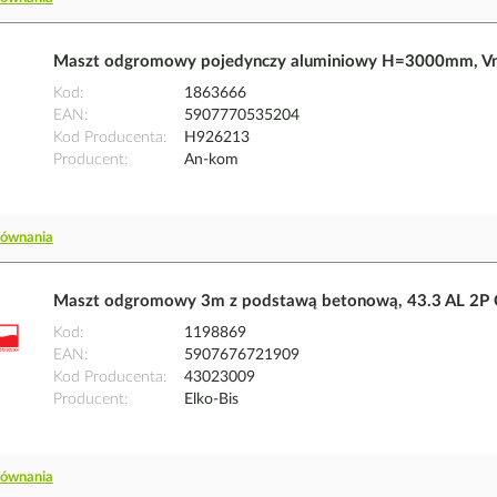
Maszt odgromowy pojedynczy aluminiowy H=3000mm, 
Kod
1863666
EAN
5907770535204
Kod Producenta
H926213
Producent
An-kom
równania
Maszt odgromowy 3m z podstawą betonową, 43.3 AL 2P C
Kod
1198869
EAN
5907676721909
Kod Producenta
43023009
Producent
Elko-Bis
równania