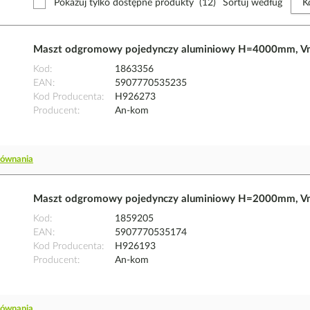
Pokazuj tylko dostępne produkty
(12)
Sortuj według
Maszt odgromowy pojedynczy aluminiowy H=4000mm, 
Kod
1863356
EAN
5907770535235
Kod Producenta
H926273
Producent
An-kom
równania
Maszt odgromowy pojedynczy aluminiowy H=2000mm, 
Kod
1859205
EAN
5907770535174
Kod Producenta
H926193
Producent
An-kom
równania