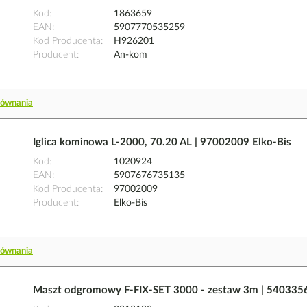
Kod
1863659
EAN
5907770535259
Kod Producenta
H926201
Producent
An-kom
równania
Iglica kominowa L-2000, 70.20 AL | 97002009 Elko-Bis
Kod
1020924
EAN
5907676735135
Kod Producenta
97002009
Producent
Elko-Bis
równania
Maszt odgromowy F-FIX-SET 3000 - zestaw 3m | 540335