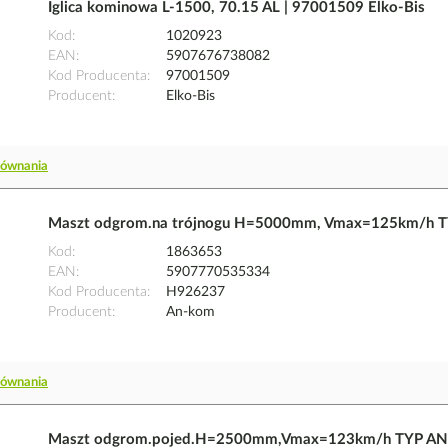
Iglica kominowa L-1500, 70.15 AL | 97001509 Elko-Bis
Kod
1020923
EAN
5907676738082
Kod Producenta
97001509
Producent
Elko-Bis
równania
Maszt odgrom.na trójnogu H=5000mm, Vmax=125km/h 
Kod
1863653
EAN
5907770535334
Kod Producenta
H926237
Producent
An-kom
równania
Maszt odgrom.pojed.H=2500mm,Vmax=123km/h TYP AN