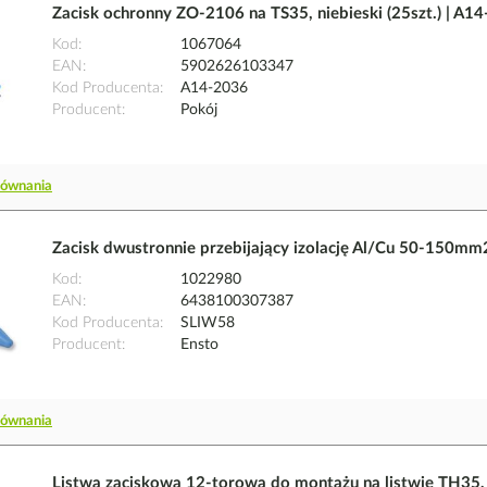
Zacisk ochronny ZO-2106 na TS35, niebieski (25szt.) | A1
Kod
1067064
EAN
5902626103347
Kod Producenta
A14-2036
Producent
Pokój
równania
Zacisk dwustronnie przebijający izolację Al/Cu 50-150m
Kod
1022980
EAN
6438100307387
Kod Producenta
SLIW58
Producent
Ensto
równania
Listwa zaciskowa 12-torowa do montażu na listwie TH35, 