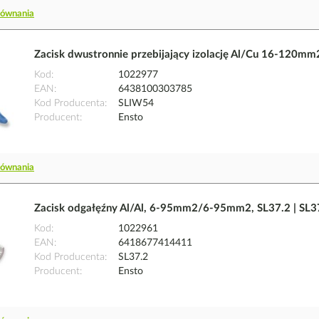
równania
Zacisk dwustronnie przebijający izolację Al/Cu 16-120m
Kod
1022977
EAN
6438100303785
Kod Producenta
SLIW54
Producent
Ensto
równania
Zacisk odgałęźny Al/Al, 6-95mm2/6-95mm2, SL37.2 | SL3
Kod
1022961
EAN
6418677414411
Kod Producenta
SL37.2
Producent
Ensto