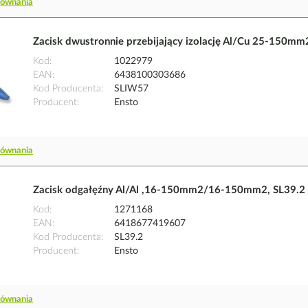
równania
Zacisk dwustronnie przebijający izolację Al/Cu 25-150m
Kod
1022979
EAN
6438100303686
Kod Producenta
SLIW57
Producent
Ensto
równania
Zacisk odgałęźny Al/Al ,16-150mm2/16-150mm2, SL39.2 |
Kod
1271168
EAN
6418677419607
Kod Producenta
SL39.2
Producent
Ensto
równania