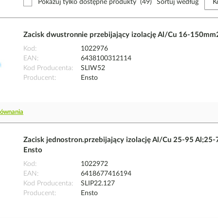
Pokazuj tylko dostępne produkty
(49)
Sortuj według
Zacisk dwustronnie przebijający izolację Al/Cu 16-150m
Kod
1022976
EAN
6438100312114
Kod Producenta
SLIW52
Producent
Ensto
równania
Zacisk jednostron.przebijający izolację Al/Cu 25-95 Al;25
Ensto
Kod
1022972
EAN
6418677416194
Kod Producenta
SLIP22.127
Producent
Ensto