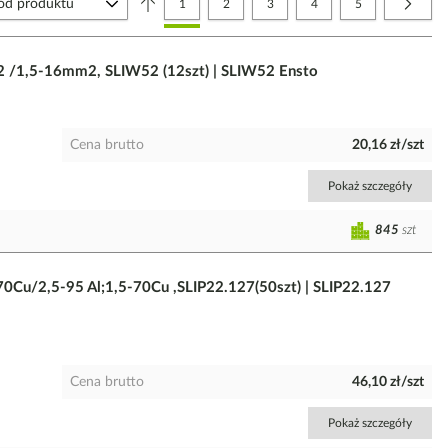
Aktualnie czytasz stronę
Strona
Strona
Strona
Strona
Strona
Nastę
1
2
3
4
5
m2 /1,5-16mm2, SLIW52 (12szt) | SLIW52 Ensto
Cena brutto
20,16 zł/szt
Pokaż szczegóły
845
szt
-70Cu/2,5-95 Al;1,5-70Cu ,SLIP22.127(50szt) | SLIP22.127
Cena brutto
46,10 zł/szt
Pokaż szczegóły