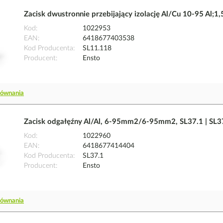
Zacisk dwustronnie przebijający izolację Al/Cu 10-95 Al;
Kod
1022953
EAN
6418677403538
Kod Producenta
SL11.118
Producent
Ensto
równania
Zacisk odgałęźny Al/Al, 6-95mm2/6-95mm2, SL37.1 | SL3
Kod
1022960
EAN
6418677414404
Kod Producenta
SL37.1
Producent
Ensto
równania