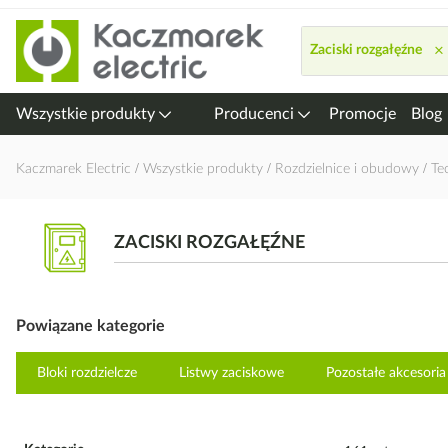
Przejdź
do
×
Zaciski rozgałęźne
treści
Wszystkie produkty
Producenci
Promocje
Blog
Kaczmarek Electric
Wszystkie produkty
Rozdzielnice i obudowy
Te
ZACISKI ROZGAŁĘŹNE
Powiązane kategorie
Bloki rozdzielcze
Listwy zaciskowe
Pozostałe akcesoria