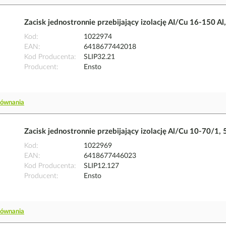
Zacisk jednostronnie przebijający izolację AI/Cu 16-150 A
Kod
1022974
EAN
6418677442018
Kod Producenta
SLIP32.21
Producent
Ensto
równania
Zacisk jednostronnie przebijający izolację Al/Cu 10-70/1,
Kod
1022969
EAN
6418677446023
Kod Producenta
SLIP12.127
Producent
Ensto
równania