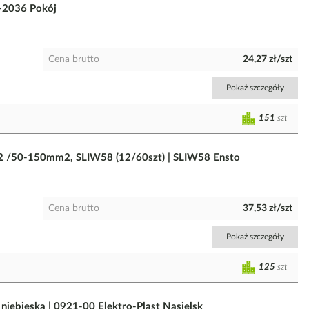
4-2036 Pokój
Cena brutto
24,27 zł/szt
Pokaż szczegóły
151
szt
m2 /50-150mm2, SLIW58 (12/60szt) | SLIW58 Ensto
Cena brutto
37,53 zł/szt
Pokaż szczegóły
125
szt
niebieska | 0921-00 Elektro-Plast Nasielsk