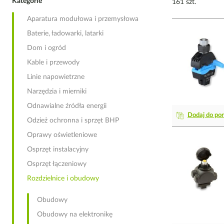
Kategorie
161 szt.
Aparatura modułowa i przemysłowa
Baterie, ładowarki, latarki
Dom i ogród
Kable i przewody
Linie napowietrzne
Narzędzia i mierniki
Odnawialne źródła energii
Dodaj do po
Odzież ochronna i sprzęt BHP
Oprawy oświetleniowe
Osprzęt instalacyjny
Osprzęt łączeniowy
Rozdzielnice i obudowy
Obudowy
Obudowy na elektronikę