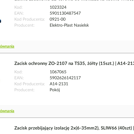
Kod
1023324
EAN
5901130487547
Kod Producenta
0921-00
Producent
Elektro-Plast Nasielsk
równania
Zacisk ochronny ZO-2107 na TS35, żółty (15szt.) | A14-21
Kod
1067065
EAN
5902626142117
Kod Producenta
A14-2131
Producent
Pokój
równania
Zacisk przebijający izolację 2x(6-35mm2), SLIW66 (40szt)