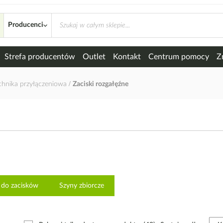
Producenci
Strefa producentów
Outlet
Kontakt
Centrum pomocy
Z
chnika przyłączeniowa
Zaciski rozgałęźne
 do zacisków
Szyny zbiorcze