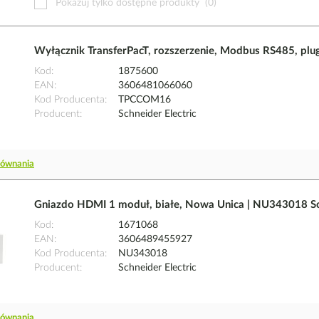
Pokazuj tylko dostępne produkty
(0)
Wyłącznik TransferPacT, rozszerzenie, Modbus RS485, plu
Kod
1875600
EAN
3606481066060
Kod Producenta
TPCCOM16
Producent
Schneider Electric
równania
Gniazdo HDMI 1 moduł, białe, Nowa Unica | NU343018 Sch
Kod
1671068
EAN
3606489455927
Kod Producenta
NU343018
Producent
Schneider Electric
równania