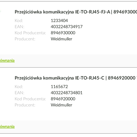
Przejściówka komunikacyjna IE-TO-RJ45-FJ-A | 89469300
Kod
1233404
EAN
4032248734917
Kod Producenta
8946930000
Producent
Weidmuller
równania
Przejściówka komunikacyjna IE-TO-RJ45-C | 8946920000
Kod
1165672
EAN
4032248734801
Kod Producenta
8946920000
Producent
Weidmuller
równania