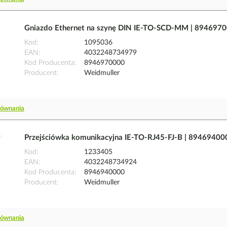
Gniazdo Ethernet na szynę DIN IE-TO-SCD-MM | 894697
Kod
1095036
EAN
4032248734979
Kod Producenta
8946970000
Producent
Weidmuller
równania
Przejściówka komunikacyjna IE-TO-RJ45-FJ-B | 89469400
Kod
1233405
EAN
4032248734924
Kod Producenta
8946940000
Producent
Weidmuller
równania