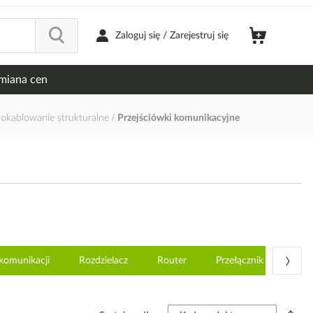
Zaloguj się / Zarejestruj się
miana cen
i okablowanie strukturalne
Przejściówki komunikacyjne
›
ekomunikacji
Rozdzielacz
Router
Przełącznik sieciowy (