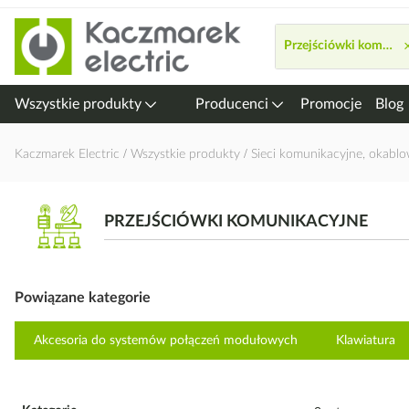
Przejdź
do
Przejściówki komunik
treści
Wszystkie produkty
Producenci
Promocje
Blog
Kaczmarek Electric
Wszystkie produkty
Sieci komunikacyjne, okablo
PRZEJŚCIÓWKI KOMUNIKACYJNE
Powiązane kategorie
Akcesoria do systemów połączeń modułowych
Klawiatura