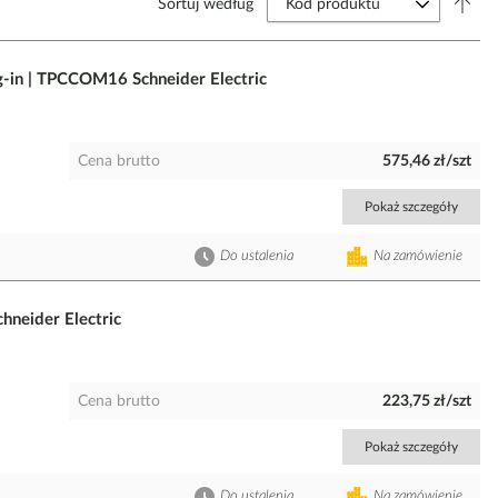
Sortuj według
g-in | TPCCOM16 Schneider Electric
Cena brutto
575,46 zł/szt
Pokaż szczegóły
Do ustalenia
Na zamówienie
neider Electric
Cena brutto
223,75 zł/szt
Pokaż szczegóły
Do ustalenia
Na zamówienie