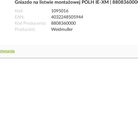
Gniazdo na listwie montażowej POLH IE-XM | 880836000
Kod
1095016
EAN
4032248505944
Kod Producenta
8808360000
Producent
Weidmuller
równania