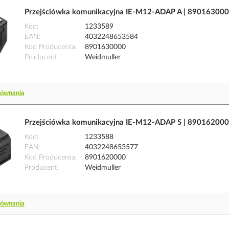
Przejściówka komunikacyjna IE-M12-ADAP A | 890163000
Kod
1233589
EAN
4032248653584
Kod Producenta
8901630000
Producent
Weidmuller
równania
Przejściówka komunikacyjna IE-M12-ADAP S | 890162000
Kod
1233588
EAN
4032248653577
Kod Producenta
8901620000
Producent
Weidmuller
równania