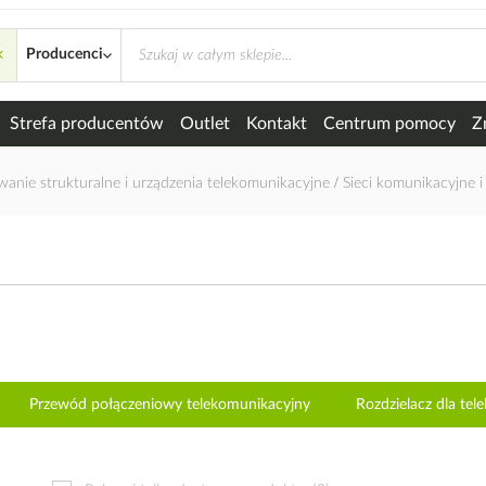
×
acyjne
Producenci
Strefa producentów
Outlet
Kontakt
Centrum pomocy
Z
wanie strukturalne i urządzenia telekomunikacyjne
Sieci komunikacyjne 
Przewód połączeniowy telekomunikacyjny
Rozdzielacz dla tel