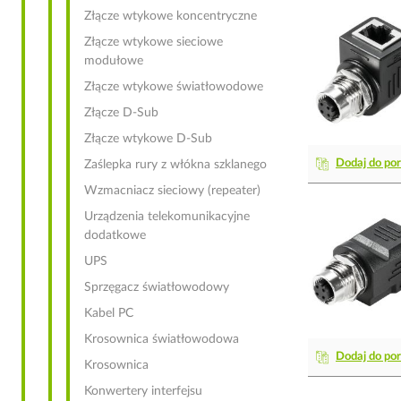
Złącze wtykowe koncentryczne
Złącze wtykowe sieciowe
modułowe
Złącze wtykowe światłowodowe
Złącze D-Sub
Złącze wtykowe D-Sub
Dodaj do po
Zaślepka rury z włókna szklanego
Wzmacniacz sieciowy (repeater)
Urządzenia telekomunikacyjne
dodatkowe
UPS
Sprzęgacz światłowodowy
Kabel PC
Krosownica światłowodowa
Dodaj do po
Krosownica
Konwertery interfejsu