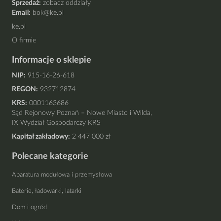
Sprzedaż:
zobacz oddziały
Email:
bok@ke.pl
ke.pl
O firmie
Informacje o sklepie
NIP:
915-16-26-618
REGON:
932712874
KRS:
0001163686
Sąd Rejonowy Poznań – Nowe Miasto i Wilda,
IX Wydział Gospodarczy KRS
Kapitał zakładowy:
2 447 000 zł
Polecane kategorie
Aparatura modułowa i przemysłowa
Baterie, ładowarki, latarki
Dom i ogród