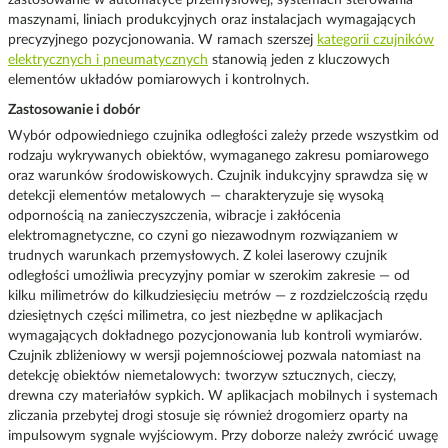
zastosowanie w automatyce przemysłowej, systemach sterowania
maszynami, liniach produkcyjnych oraz instalacjach wymagających
precyzyjnego pozycjonowania. W ramach szerszej
kategorii czujników
elektrycznych i pneumatycznych
stanowią jeden z kluczowych
elementów układów pomiarowych i kontrolnych.
Zastosowanie i dobór
Wybór odpowiedniego czujnika odległości zależy przede wszystkim od
rodzaju wykrywanych obiektów, wymaganego zakresu pomiarowego
oraz warunków środowiskowych. Czujnik indukcyjny sprawdza się w
detekcji elementów metalowych — charakteryzuje się wysoką
odpornością na zanieczyszczenia, wibracje i zakłócenia
elektromagnetyczne, co czyni go niezawodnym rozwiązaniem w
trudnych warunkach przemysłowych. Z kolei laserowy czujnik
odległości umożliwia precyzyjny pomiar w szerokim zakresie — od
kilku milimetrów do kilkudziesięciu metrów — z rozdzielczością rzędu
dziesiętnych części milimetra, co jest niezbędne w aplikacjach
wymagających dokładnego pozycjonowania lub kontroli wymiarów.
Czujnik zbliżeniowy w wersji pojemnościowej pozwala natomiast na
detekcję obiektów niemetalowych: tworzyw sztucznych, cieczy,
drewna czy materiałów sypkich. W aplikacjach mobilnych i systemach
zliczania przebytej drogi stosuje się również drogomierz oparty na
impulsowym sygnale wyjściowym. Przy doborze należy zwrócić uwagę