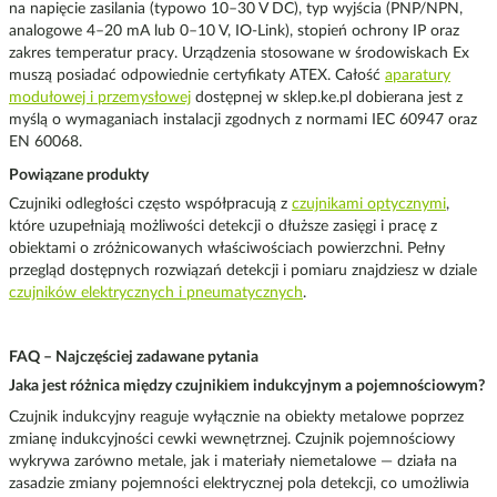
na napięcie zasilania (typowo 10–30 V DC), typ wyjścia (PNP/NPN,
analogowe 4–20 mA lub 0–10 V, IO-Link), stopień ochrony IP oraz
zakres temperatur pracy. Urządzenia stosowane w środowiskach Ex
muszą posiadać odpowiednie certyfikaty ATEX. Całość
aparatury
modułowej i przemysłowej
dostępnej w sklep.ke.pl dobierana jest z
myślą o wymaganiach instalacji zgodnych z normami IEC 60947 oraz
EN 60068.
Powiązane produkty
Czujniki odległości często współpracują z
czujnikami optycznymi
,
które uzupełniają możliwości detekcji o dłuższe zasięgi i pracę z
obiektami o zróżnicowanych właściwościach powierzchni. Pełny
przegląd dostępnych rozwiązań detekcji i pomiaru znajdziesz w dziale
czujników elektrycznych i pneumatycznych
.
FAQ – Najczęściej zadawane pytania
Jaka jest różnica między czujnikiem indukcyjnym a pojemnościowym?
Czujnik indukcyjny reaguje wyłącznie na obiekty metalowe poprzez
zmianę indukcyjności cewki wewnętrznej. Czujnik pojemnościowy
wykrywa zarówno metale, jak i materiały niemetalowe — działa na
zasadzie zmiany pojemności elektrycznej pola detekcji, co umożliwia