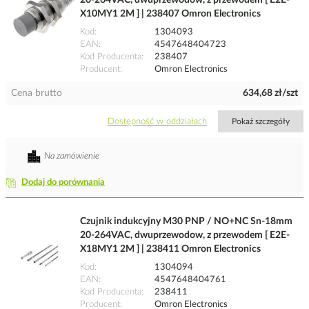
20-264VAC, dwuprzewodow, z przewodem [ E2E-
X10MY1 2M ] | 238407 Omron Electronics
Kod
1304093
EAN
4547648404723
Kod Producenta
238407
Producent
Omron Electronics
Cena brutto
634,68 zł/szt
Dostępność w oddziałach
Pokaż szczegóły
Na zamówienie
Dodaj do porównania
Czujnik indukcyjny M30 PNP / NO+NC Sn-18mm
20-264VAC, dwuprzewodow, z przewodem [ E2E-
X18MY1 2M ] | 238411 Omron Electronics
Kod
1304094
EAN
4547648404761
Kod Producenta
238411
Producent
Omron Electronics