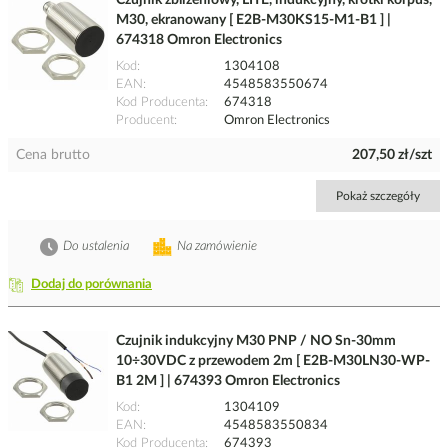
Czujnik zbliżeniowy, LITE, indukcyjny, krótki korpus,
M30, ekranowany [ E2B-M30KS15-M1-B1 ] |
674318 Omron Electronics
Kod
1304108
EAN
4548583550674
Kod Producenta
674318
Producent
Omron Electronics
Cena brutto
207,50 zł/szt
Pokaż szczegóły
Do ustalenia
Na zamówienie
Dodaj do porównania
Czujnik indukcyjny M30 PNP / NO Sn-30mm
10÷30VDC z przewodem 2m [ E2B-M30LN30-WP-
B1 2M ] | 674393 Omron Electronics
Kod
1304109
EAN
4548583550834
Kod Producenta
674393