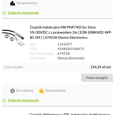
Na zamówienie
Dodaj do porównania
Czujnik indukcyjny M8 PNP/NO Sn-2mm
10÷30VDC z z przewodem 2m [ E2B-S08KN02-WP-
B1 2M ] | 674518 Omron Electronics
Kod
1316397
EAN
4548583548473
Kod Producenta
674518
Producent
Omron Electronics
Cena brutto
154,24 zł/szt
Pokaż szczegóły
Do ustalenia
Na zamówienie
Dodaj do porównania