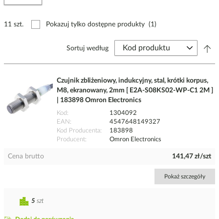
11 szt.
Pokazuj tylko dostępne produkty
(1)
Sortuj według
Czujnik zbliżeniowy, indukcyjny, stal, krótki korpus,
M8, ekranowany, 2mm [ E2A-S08KS02-WP-C1 2M ]
| 183898 Omron Electronics
Kod
1304092
EAN
4547648149327
Kod Producenta
183898
Producent
Omron Electronics
Cena brutto
141,47 zł/szt
Pokaż szczegóły
5
szt