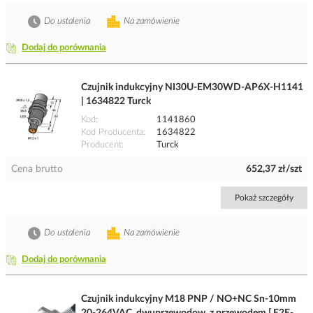
Do ustalenia
Na zamówienie
Dodaj do porównania
Czujnik indukcyjny NI30U-EM30WD-AP6X-H1141
| 1634822 Turck
Kod
1141860
Kod Producenta
1634822
Producent
Turck
Cena brutto
652,37 zł/szt
Pokaż szczegóły
Do ustalenia
Na zamówienie
Dodaj do porównania
Czujnik indukcyjny M18 PNP / NO+NC Sn-10mm