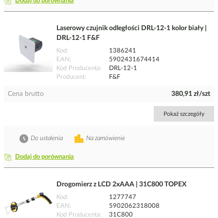
Dodaj do porównania
Laserowy czujnik odległości DRL-12-1 kolor biały |
DRL-12-1 F&F
Kod
1386241
EAN
5902431674414
Kod Producenta
DRL-12-1
Producent
F&F
Cena brutto
380,91 zł/szt
Pokaż szczegóły
Do ustalenia
Na zamówienie
Dodaj do porównania
Drogomierz z LCD 2xAAA | 31C800 TOPEX
Kod
1277747
EAN
5902062318008
Kod Producenta
31C800