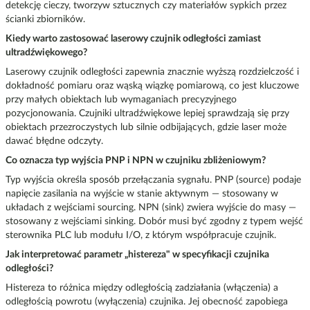
detekcję cieczy, tworzyw sztucznych czy materiałów sypkich przez
ścianki zbiorników.
Kiedy warto zastosować laserowy czujnik odległości zamiast
ultradźwiękowego?
Laserowy czujnik odległości zapewnia znacznie wyższą rozdzielczość i
dokładność pomiaru oraz wąską wiązkę pomiarową, co jest kluczowe
przy małych obiektach lub wymaganiach precyzyjnego
pozycjonowania. Czujniki ultradźwiękowe lepiej sprawdzają się przy
obiektach przezroczystych lub silnie odbijających, gdzie laser może
dawać błędne odczyty.
Co oznacza typ wyjścia PNP i NPN w czujniku zbliżeniowym?
Typ wyjścia określa sposób przełączania sygnału. PNP (source) podaje
napięcie zasilania na wyjście w stanie aktywnym — stosowany w
układach z wejściami sourcing. NPN (sink) zwiera wyjście do masy —
stosowany z wejściami sinking. Dobór musi być zgodny z typem wejść
sterownika PLC lub modułu I/O, z którym współpracuje czujnik.
Jak interpretować parametr „histereza" w specyfikacji czujnika
odległości?
Histereza to różnica między odległością zadziałania (włączenia) a
odległością powrotu (wyłączenia) czujnika. Jej obecność zapobiega