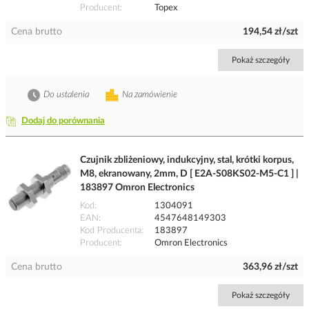
Producent
Topex
Cena brutto
194,54 zł/szt
Pokaż szczegóły
Do ustalenia
Na zamówienie
Dodaj do porównania
Czujnik zbliżeniowy, indukcyjny, stal, krótki korpus,
M8, ekranowany, 2mm, D [ E2A-S08KS02-M5-C1 ] |
183897 Omron Electronics
Kod
1304091
EAN
4547648149303
Kod Producenta
183897
Producent
Omron Electronics
Cena brutto
363,96 zł/szt
Pokaż szczegóły