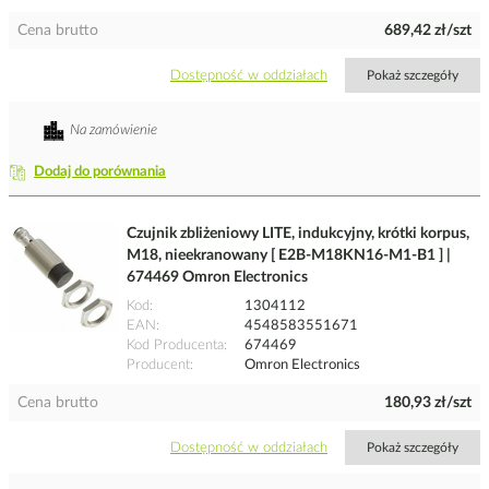
Cena brutto
689,42 zł/szt
Dostępność w oddziałach
Pokaż szczegóły
Na zamówienie
Dodaj do porównania
Czujnik zbliżeniowy LITE, indukcyjny, krótki korpus,
M18, nieekranowany [ E2B-M18KN16-M1-B1 ] |
674469 Omron Electronics
Kod
1304112
EAN
4548583551671
Kod Producenta
674469
Producent
Omron Electronics
Cena brutto
180,93 zł/szt
Dostępność w oddziałach
Pokaż szczegóły