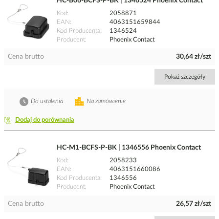
HC-B06-BCFS-P-BK | 1346524 Phoenix Contact
Kod
2058871
EAN
4063151659844
Kod Producenta
1346524
Producent
Phoenix Contact
Cena brutto
30,64 zł/szt
Pokaż szczegóły
Do ustalenia
Na zamówienie
Dodaj do porównania
HC-M1-BCFS-P-BK | 1346556 Phoenix Contact
Kod
2058233
EAN
4063151660086
Kod Producenta
1346556
Producent
Phoenix Contact
Cena brutto
26,57 zł/szt