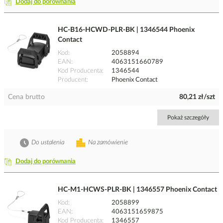
Dodaj do porównania
HC-B16-HCWD-PLR-BK | 1346544 Phoenix
Contact
Kod
2058894
EAN
4063151660789
Kod Producenta
1346544
Producent
Phoenix Contact
Cena brutto
80,21 zł/szt
Pokaż szczegóły
Do ustalenia
Na zamówienie
Dodaj do porównania
HC-M1-HCWS-PLR-BK | 1346557 Phoenix Contact
Kod
2058899
EAN
4063151659875
Kod Producenta
1346557