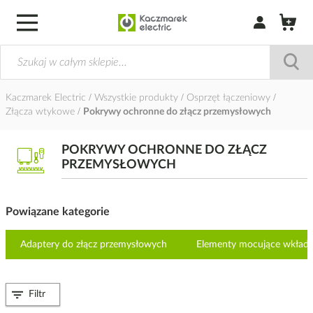
Zaloguj się / Z
Kaczmarek Electric
Wszystkie produkty
Osprzęt łączeniowy
Złącza wtykowe
Pokrywy ochronne do złącz przemysłowych
POKRYWY OCHRONNE DO ZŁĄCZ
PRZEMYSŁOWYCH
Powiązane kategorie
Adaptery do złącz przemysłowych
Elementy mocujące wkład
Filtr