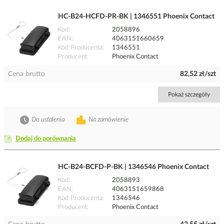
HC-B24-HCFD-PR-BK | 1346551 Phoenix Contact
Kod
2058896
EAN
4063151660659
Kod Producenta
1346551
Producent
Phoenix Contact
Cena brutto
82,52 zł/szt
Pokaż szczegóły
Do ustalenia
Na zamówienie
Dodaj do porównania
HC-B24-BCFD-P-BK | 1346546 Phoenix Contact
Kod
2058893
EAN
4063151659868
Kod Producenta
1346546
Producent
Phoenix Contact