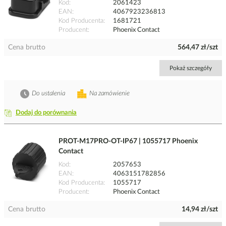
Kod
2061423
EAN
4067923236813
Kod Producenta
1681721
Producent
Phoenix Contact
Cena brutto
564,47 zł/szt
Pokaż szczegóły
Do ustalenia
Na zamówienie
Dodaj do porównania
PROT-M17PRO-OT-IP67 | 1055717 Phoenix
Contact
Kod
2057653
EAN
4063151782856
Kod Producenta
1055717
Producent
Phoenix Contact
Cena brutto
14,94 zł/szt