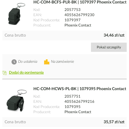
HC-COM-BCFS-PLR-BK | 1079397 Phoenix Contact
Kod
2057753
EAN
4055626799230
Kod Producenta
1079397
Producent
Phoenix Contact
Cena brutto
34,46 zł/szt
Pokaż szczegóły
Do ustalenia
Na zamówienie
Dodaj do porównania
HC-COM-HCWS-PL-BK | 1079395 Phoenix Contact
Kod
2057751
EAN
4055626799216
Kod Producenta
1079395
Producent
Phoenix Contact
Cena brutto
35,57 zł/szt