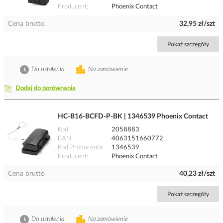
Producent
Phoenix Contact
Cena brutto
32,95 zł/szt
Pokaż szczegóły
Do ustalenia
Na zamówienie
Dodaj do porównania
HC-B16-BCFD-P-BK | 1346539 Phoenix Contact
Kod
2058883
EAN
4063151660772
Kod Producenta
1346539
Producent
Phoenix Contact
Cena brutto
40,23 zł/szt
Pokaż szczegóły
Do ustalenia
Na zamówienie