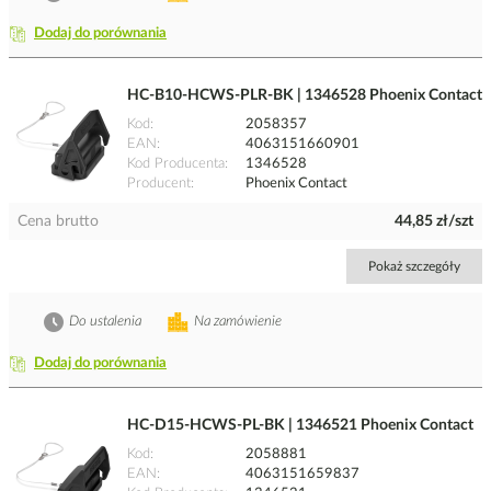
Dodaj do porównania
HC-B10-HCWS-PLR-BK | 1346528 Phoenix Contact
Kod
2058357
EAN
4063151660901
Kod Producenta
1346528
Producent
Phoenix Contact
Cena brutto
44,85 zł/szt
Pokaż szczegóły
Do ustalenia
Na zamówienie
Dodaj do porównania
HC-D15-HCWS-PL-BK | 1346521 Phoenix Contact
Kod
2058881
EAN
4063151659837