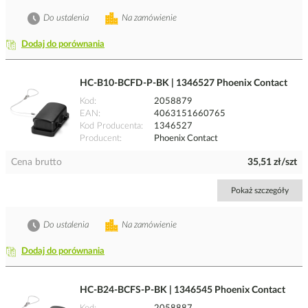
Do ustalenia
Na zamówienie
Dodaj do porównania
HC-B10-BCFD-P-BK | 1346527 Phoenix Contact
Kod
2058879
EAN
4063151660765
Kod Producenta
1346527
Producent
Phoenix Contact
Cena brutto
35,51 zł/szt
Pokaż szczegóły
Do ustalenia
Na zamówienie
Dodaj do porównania
HC-B24-BCFS-P-BK | 1346545 Phoenix Contact