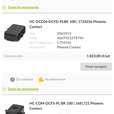
Dodaj do porównania
HC-DCC06-DCFD-PLBK 100 | 1724256 Phoenix
Contact
Kod
2061913
EAN
4067923278790
Kod Producenta
1724256
Producent
Phoenix Contact
Cena brutto
1 823,00 zł/szt
Pokaż szczegóły
Do ustalenia
Na zamówienie
Dodaj do porównania
HC-COM-DCFS-PL-BK 100 | 1681721 Phoenix
Contact