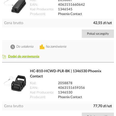
Kod
2058887
EAN
4063151660642
Kod Producenta
1346545
Producent
Phoenix Contact
Cena brutto
42,55 zł/szt
Pokaż szczegóły
Do ustalenia
Na zamówienie
Dodaj do porównania
HC-B10-HCWD-PLR-BK | 1346530 Phoenix
Contact
Kod
2058878
EAN
4063151659356
Kod Producenta
1346530
Producent
Phoenix Contact
Cena brutto
77,70 zł/szt