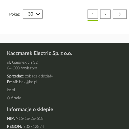
Strona
Aktualnie czytasz stronę
Strona
Stro
Nast
Pokaż
1
2
Kaczmarek Electric Sp. z o.o.
ul. Gajewskich 32
64-200 Wolsztyn
Sprzedaż:
zobacz oddziały
Email:
bok@ke.pl
ke.pl
O firmie
Informacje o sklepie
NIP:
915-16-26-618
REGON:
932712874