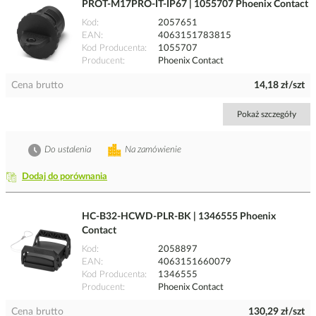
PROT-M17PRO-IT-IP67 | 1055707 Phoenix Contact
Kod
2057651
EAN
4063151783815
Kod Producenta
1055707
Producent
Phoenix Contact
Cena brutto
14,18 zł/szt
Pokaż szczegóły
Do ustalenia
Na zamówienie
Dodaj do porównania
HC-B32-HCWD-PLR-BK | 1346555 Phoenix
Contact
Kod
2058897
EAN
4063151660079
Kod Producenta
1346555
Producent
Phoenix Contact
Cena brutto
130,29 zł/szt