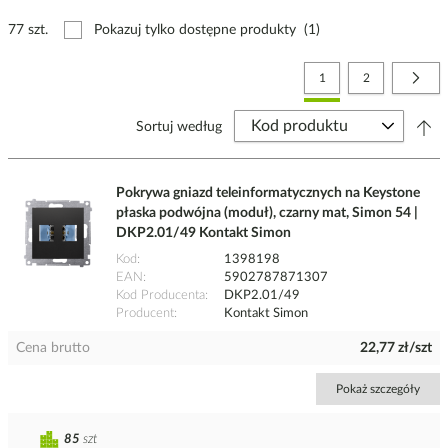
77 szt.
Pokazuj tylko dostępne produkty
(1)
Strona
Aktualnie czytasz stronę
Strona
Stro
Nast
1
2
Sortuj według
Pokrywa gniazd teleinformatycznych na Keystone
płaska podwójna (moduł), czarny mat, Simon 54 |
DKP2.01/49 Kontakt Simon
Kod
1398198
EAN
5902787871307
Kod Producenta
DKP2.01/49
Producent
Kontakt Simon
Cena brutto
22,77 zł/szt
Pokaż szczegóły
85
szt