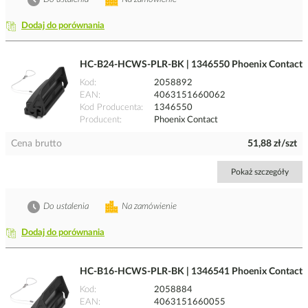
Dodaj do porównania
HC-B24-HCWS-PLR-BK | 1346550 Phoenix Contact
Kod
2058892
EAN
4063151660062
Kod Producenta
1346550
Producent
Phoenix Contact
Cena brutto
51,88 zł/szt
Pokaż szczegóły
Do ustalenia
Na zamówienie
Dodaj do porównania
HC-B16-HCWS-PLR-BK | 1346541 Phoenix Contact
Kod
2058884
EAN
4063151660055