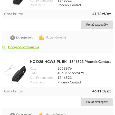
Kod Producenta
1346521
Producent
Phoenix Contact
Cena brutto
41,73 zł/szt
Pokaż szczegóły
Do ustalenia
Na zamówienie
Dodaj do porównania
HC-D25-HCWS-PL-BK | 1346523 Phoenix Contact
Kod
2058876
EAN
4063151659479
Kod Producenta
1346523
Producent
Phoenix Contact
Cena brutto
46,11 zł/szt
Pokaż szczegóły
Do ustalenia
Na zamówienie