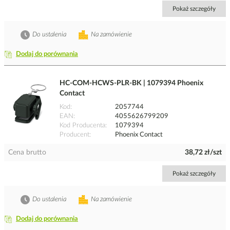
Pokaż szczegóły
Do ustalenia
Na zamówienie
Dodaj do porównania
HC-COM-HCWS-PLR-BK | 1079394 Phoenix
Contact
Kod
2057744
EAN
4055626799209
Kod Producenta
1079394
Producent
Phoenix Contact
Cena brutto
38,72 zł/szt
Pokaż szczegóły
Do ustalenia
Na zamówienie
Dodaj do porównania