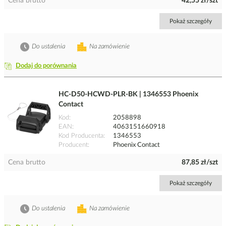
Cena brutto
42,55 zł/szt
Pokaż szczegóły
Do ustalenia
Na zamówienie
Dodaj do porównania
HC-D50-HCWD-PLR-BK | 1346553 Phoenix
Contact
Kod
2058898
EAN
4063151660918
Kod Producenta
1346553
Producent
Phoenix Contact
Cena brutto
87,85 zł/szt
Pokaż szczegóły
Do ustalenia
Na zamówienie