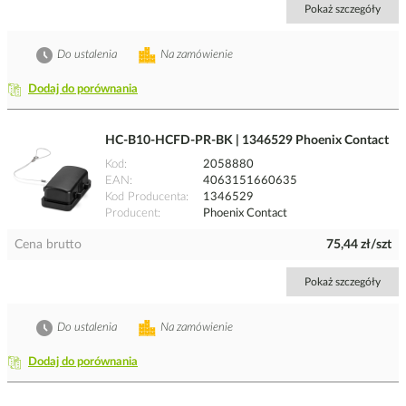
Pokaż szczegóły
Do ustalenia
Na zamówienie
Dodaj do porównania
HC-B10-HCFD-PR-BK | 1346529 Phoenix Contact
Kod
2058880
EAN
4063151660635
Kod Producenta
1346529
Producent
Phoenix Contact
Cena brutto
75,44 zł/szt
Pokaż szczegóły
Do ustalenia
Na zamówienie
Dodaj do porównania