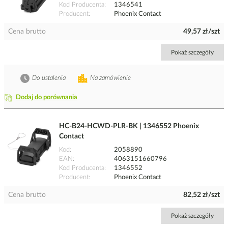
Kod Producenta
1346541
Producent
Phoenix Contact
Cena brutto
49,57 zł/szt
Pokaż szczegóły
Do ustalenia
Na zamówienie
Dodaj do porównania
HC-B24-HCWD-PLR-BK | 1346552 Phoenix
Contact
Kod
2058890
EAN
4063151660796
Kod Producenta
1346552
Producent
Phoenix Contact
Cena brutto
82,52 zł/szt
Pokaż szczegóły