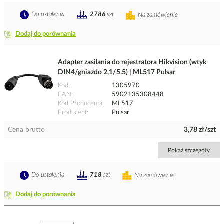
Do ustalenia
2786
szt
Na zamówienie
Dodaj do porównania
Adapter zasilania do rejestratora Hikvision (wtyk
DIN4/gniazdo 2,1/5.5) | ML517 Pulsar
Kod
1305970
EAN
5902135308448
Kod Producenta
ML517
Producent
Pulsar
Cena brutto
3,78 zł/szt
Pokaż szczegóły
Do ustalenia
718
szt
Na zamówienie
Dodaj do porównania