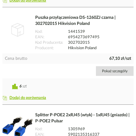
Dodaj do porównania
Puszka przyłączeniowa DS-1260ZJ czarna |
302702015 Hikvision Poland
Kod
1441539
EAN
6954273697495
Kod Producenta
302702015
Producent
Hikvision Poland
Cena brutto
67,10 zł/szt
Pokaż szczegóły
6
szt
Dodaj do porównania
Splitter P-POE2 2xRJ45 (wtyk) - 1xRJ45 (gniazdo) |
P-POE2 Pulsar
Kod
1305969
EAN
5902135316337