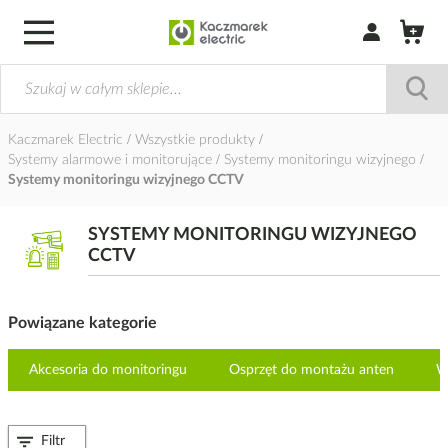
Zaloguj się / Z
Kaczmarek Electric
Wszystkie produkty
Systemy alarmowe i monitorujące
Systemy monitoringu wizyjnego
Systemy monitoringu wizyjnego CCTV
SYSTEMY MONITORINGU WIZYJNEGO
CCTV
Powiązane kategorie
Akcesoria do monitoringu
Osprzęt do montażu anten
W
Filtr