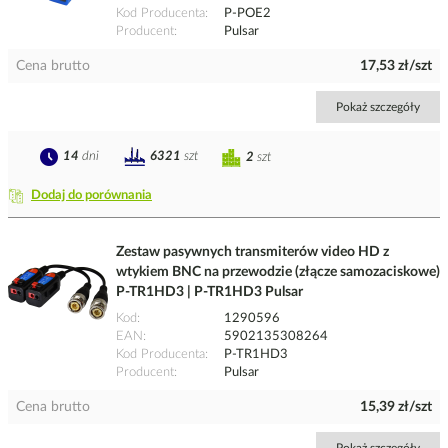
Kod Producenta
P-POE2
Producent
Pulsar
Cena brutto
17,53 zł/szt
Pokaż szczegóły
14
dni
6321
szt
2
szt
Dodaj do porównania
Zestaw pasywnych transmiterów video HD z
wtykiem BNC na przewodzie (złącze samozaciskowe)
P-TR1HD3 | P-TR1HD3 Pulsar
Kod
1290596
EAN
5902135308264
Kod Producenta
P-TR1HD3
Producent
Pulsar
Cena brutto
15,39 zł/szt