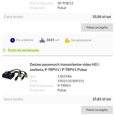
Kod Producenta
SP-POE12
Producent
Pulsar
Cena brutto
35,04 zł/szt
Pokaż szczegóły
Do ustalenia
1831
szt
Na zamówienie
Dodaj do porównania
Zestaw pasywnych transmiterów video HD i
zasilania, P-TRPV1 | P-TRPV1 Pulsar
Kod
1305986
EAN
5902135309551
Kod Producenta
P-TRPV1
Producent
Pulsar
Cena brutto
25,82 zł/szt
Pokaż szczegóły