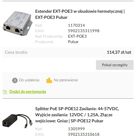
Extender EXT-POE3 w obudowie hermetycznej |
EXT-POE3 Pulsar
Kod
1170314
EAN
5902135311998
Kod Producenta
EXT-POE3
Producent
Pulsar
Cena brutto
114,37 zł/szt
Pokaż szczegóły
Do ustalenia
Na zamówienie
Dodaj do porównania
Splitter PoE SP-POE12 Zasilanie: 44-57VDC,
Wyjście zasilania: 12VDC / 1,25A, Złącze
wejściowe: Gniaz | SP-POE12 Pulsar
Kod
1305999
EAN
5902135310618