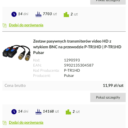
Pokaż szczegóły
14
dni
7703
szt
2
szt
Dodaj do porównania
Zestaw pasywnych transmiterów video HD z
wtykiem BNC na przewodzie P-TR1HD | P-TR1HD
Pulsar
Kod
1290593
EAN
5902135304587
Kod Producenta
P-TR1HD
Producent
Pulsar
Cena brutto
11,99 zł/szt
Pokaż szczegóły
14
dni
14168
szt
2
szt
Dodaj do porównania