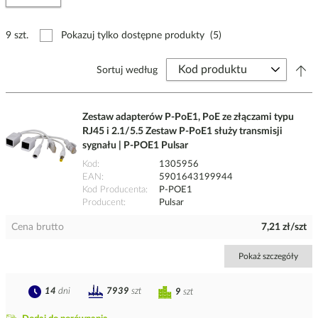
9 szt.
Pokazuj tylko dostępne produkty
(5)
Sortuj według
Zestaw adapterów P-PoE1, PoE ze złączami typu
RJ45 i 2.1/5.5 Zestaw P-PoE1 służy transmisji
sygnału | P-POE1 Pulsar
Kod
1305956
EAN
5901643199944
Kod Producenta
P-POE1
Producent
Pulsar
Cena brutto
7,21 zł/szt
Pokaż szczegóły
14
dni
7939
szt
9
szt