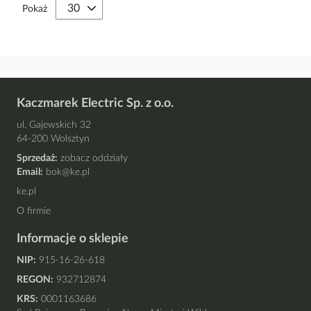
Pokaż
Kaczmarek Electric Sp. z o.o.
ul. Gajewskich 32
64-200 Wolsztyn
Sprzedaż:
zobacz oddziały
Email:
bok@ke.pl
ke.pl
O firmie
Informacje o sklepie
NIP:
915-16-26-618
REGON:
932712874
KRS:
0001163686