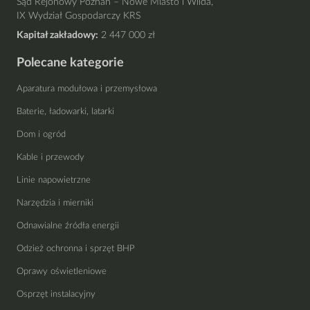
Sąd Rejonowy Poznań – Nowe Miasto i Wilda,
IX Wydział Gospodarczy KRS
Kapitał zakładowy:
2 447 000 zł
Polecane kategorie
Aparatura modułowa i przemysłowa
Baterie, ładowarki, latarki
Dom i ogród
Kable i przewody
Linie napowietrzne
Narzędzia i mierniki
Odnawialne źródła energii
Odzież ochronna i sprzęt BHP
Oprawy oświetleniowe
Osprzęt instalacyjny