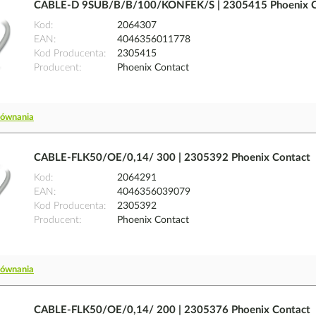
CABLE-D 9SUB/B/B/100/KONFEK/S | 2305415 Phoenix C
Kod
2064307
EAN
4046356011778
Kod Producenta
2305415
Producent
Phoenix Contact
równania
CABLE-FLK50/OE/0,14/ 300 | 2305392 Phoenix Contact
Kod
2064291
EAN
4046356039079
Kod Producenta
2305392
Producent
Phoenix Contact
równania
CABLE-FLK50/OE/0,14/ 200 | 2305376 Phoenix Contact