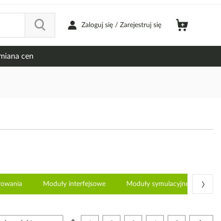
Zaloguj się / Zarejestruj się
miana cen
›
rowania
Moduły interfejsowe
Moduły symulacyjne PLC
Strona