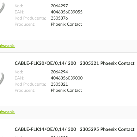
Kod
2064297
EAN
4046356039055
Kod Producenta
2305376
Producent
Phoenix Contact
równania
CABLE-FLK20/OE/0,14/ 200 | 2305321 Phoenix Contact
Kod
2064294
EAN
4046356039000
Kod Producenta
2305321
Producent
Phoenix Contact
równania
CABLE-FLK14/OE/0,14/ 300 | 2305295 Phoenix Contact