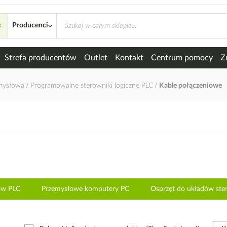
×
Producenci
Strefa producentów
Outlet
Kontakt
Centrum pomocy
Z
emysłowa
Programowalne sterowniki logiczne PLC
Kable połączeniowe
ów PLC
Przemysłowe komputery PC
Osprzęt do układów ste