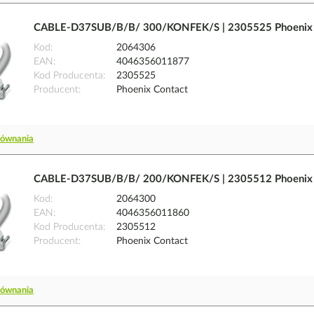
CABLE-D37SUB/B/B/ 300/KONFEK/S | 2305525 Phoenix 
Kod
2064306
EAN
4046356011877
Kod Producenta
2305525
Producent
Phoenix Contact
równania
CABLE-D37SUB/B/B/ 200/KONFEK/S | 2305512 Phoenix 
Kod
2064300
EAN
4046356011860
Kod Producenta
2305512
Producent
Phoenix Contact
równania