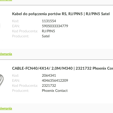
Kabel do połączenia portów RS, RJ/PIN5 | RJ/PIN5 Satel
Kod
1131554
EAN
5905033334779
Kod Producenta
RJ/PIN5
Producent
Satel
równania
CABLE-FCN40/4X14/ 2,0M/M340 | 2321732 Phoenix Con
Kod
2064341
EAN
4046356412209
Kod Producenta
2321732
Producent
Phoenix Contact
równania