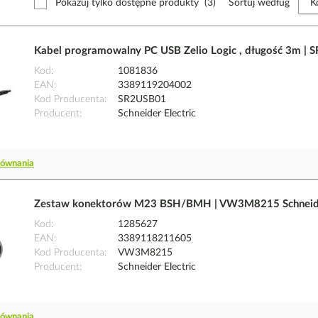
Pokazuj tylko dostępne produkty
(3)
Sortuj według
Kabel programowalny PC USB Zelio Logic , długość 3m | S
Kod
1081836
EAN
3389119204002
Kod Producenta
SR2USB01
Producent
Schneider Electric
równania
Zestaw konektorów M23 BSH/BMH | VW3M8215 Schneider
Kod
1285627
EAN
3389118211605
Kod Producenta
VW3M8215
Producent
Schneider Electric
równania