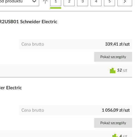
Aktualnie czytasz stronę
Strona
Strona
Strona
Strona
Strona
Nastę
1
2
3
4
5
R2USB01 Schneider Electric
Cena brutto
339,41 zł/szt
Pokaż szczegóły
52
szt
 Electric
Cena brutto
1 056,09 zł/szt
Pokaż szczegóły
4
szt