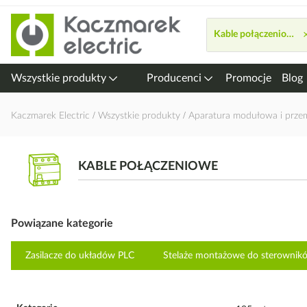
Przejdź
do
Kable połączeniowe
treści
Wszystkie produkty
Producenci
Promocje
Blog
Kaczmarek Electric
Wszystkie produkty
Aparatura modułowa i prz
KABLE POŁĄCZENIOWE
Powiązane kategorie
Zasilacze do układów PLC
Stelaże montażowe do sterownik