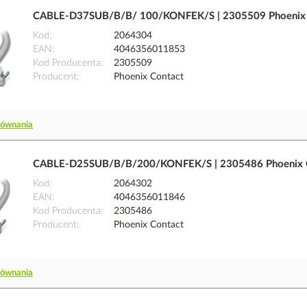
CABLE-D37SUB/B/B/ 100/KONFEK/S | 2305509 Phoenix 
Kod
2064304
EAN
4046356011853
Kod Producenta
2305509
Producent
Phoenix Contact
równania
CABLE-D25SUB/B/B/200/KONFEK/S | 2305486 Phoenix 
Kod
2064302
EAN
4046356011846
Kod Producenta
2305486
Producent
Phoenix Contact
równania