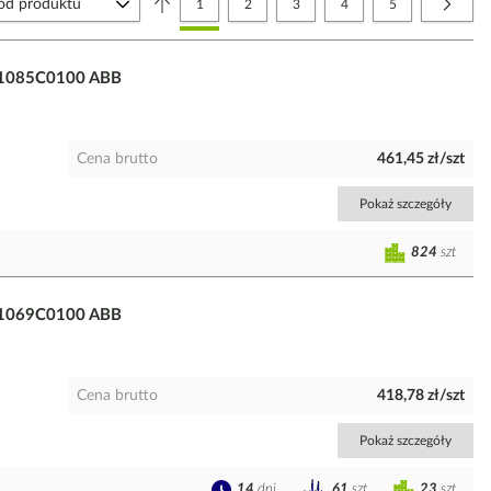
Aktualnie czytasz stronę
Strona
Strona
Strona
Strona
Strona
Nastę
1
2
3
4
5
831085C0100 ABB
Cena brutto
461,45 zł/szt
Pokaż szczegóły
824
szt
831069C0100 ABB
Cena brutto
418,78 zł/szt
Pokaż szczegóły
14
dni
23
szt
61
szt