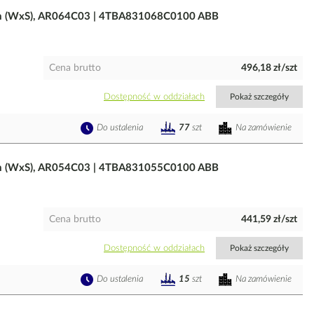
m (WxS), AR064C03 | 4TBA831068C0100 ABB
Cena brutto
496,18 zł/szt
Dostępność w oddziałach
Pokaż szczegóły
Do ustalenia
Na zamówienie
77
szt
m (WxS), AR054C03 | 4TBA831055C0100 ABB
Cena brutto
441,59 zł/szt
Dostępność w oddziałach
Pokaż szczegóły
Do ustalenia
Na zamówienie
15
szt