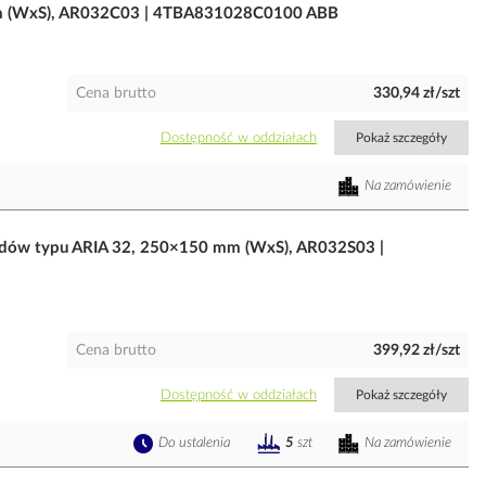
m (WxS), AR032C03 | 4TBA831028C0100 ABB
Cena brutto
330,94 zł/szt
Dostępność w oddziałach
Pokaż szczegóły
Na zamówienie
dów typu ARIA 32, 250×150 mm (WxS), AR032S03 |
Cena brutto
399,92 zł/szt
Dostępność w oddziałach
Pokaż szczegóły
Do ustalenia
Na zamówienie
5
szt