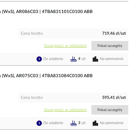
m (WxS), AR086C03 | 4TBA831101C0100 ABB
Cena brutto
719,46 zł/szt
Dostępność w oddziałach
Pokaż szczegóły
Do ustalenia
Na zamówienie
4
szt
m (WxS), AR075C03 | 4TBA831084C0100 ABB
Cena brutto
595,41 zł/szt
Dostępność w oddziałach
Pokaż szczegóły
Do ustalenia
Na zamówienie
3
szt