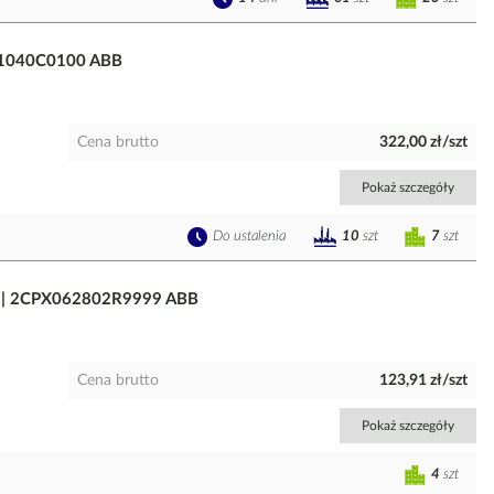
831040C0100 ABB
Cena brutto
322,00 zł/szt
Pokaż szczegóły
Do ustalenia
7
szt
10
szt
1 | 2CPX062802R9999 ABB
Cena brutto
123,91 zł/szt
Pokaż szczegóły
4
szt