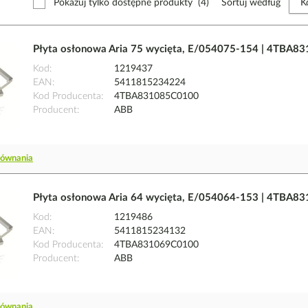
Pokazuj tylko dostępne produkty
(4)
Sortuj według
Płyta osłonowa Aria 75 wycięta, E/054075-154 | 4TBA
Kod
1219437
EAN
5411815234224
Kod Producenta
4TBA831085C0100
Producent
ABB
równania
Płyta osłonowa Aria 64 wycięta, E/054064-153 | 4TBA
Kod
1219486
EAN
5411815234132
Kod Producenta
4TBA831069C0100
Producent
ABB
równania