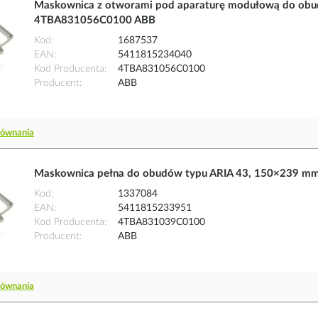
Maskownica z otworami pod aparaturę modułową do obu
4TBA831056C0100 ABB
Kod
1687537
EAN
5411815234040
Kod Producenta
4TBA831056C0100
Producent
ABB
równania
Maskownica pełna do obudów typu ARIA 43, 150×239 m
Kod
1337084
EAN
5411815233951
Kod Producenta
4TBA831039C0100
Producent
ABB
równania