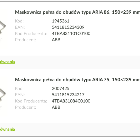
Maskownica pełna do obudów typu ARIA 86, 150×239 m
Kod
1945361
EAN
5411815234309
Kod Producenta
4TBA831101C0100
Producent
ABB
równania
Maskownica pełna do obudów typu ARIA 75, 150×239 m
Kod
2007425
EAN
5411815234217
Kod Producenta
4TBA831084C0100
Producent
ABB
równania