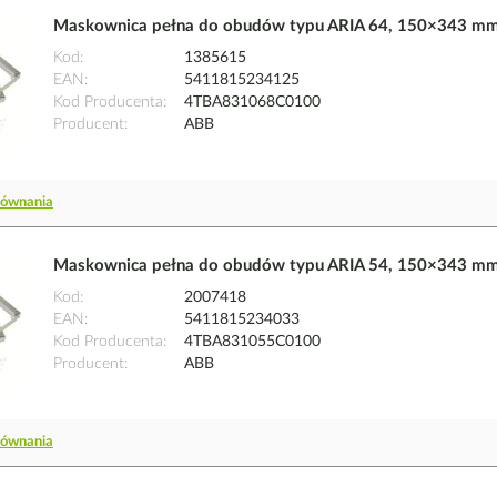
Maskownica pełna do obudów typu ARIA 64, 150×343 m
Kod
1385615
EAN
5411815234125
Kod Producenta
4TBA831068C0100
Producent
ABB
równania
Maskownica pełna do obudów typu ARIA 54, 150×343 m
Kod
2007418
EAN
5411815234033
Kod Producenta
4TBA831055C0100
Producent
ABB
równania