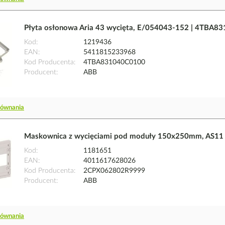
Płyta osłonowa Aria 43 wycięta, E/054043-152 | 4TBA
Kod
1219436
EAN
5411815233968
Kod Producenta
4TBA831040C0100
Producent
ABB
równania
Maskownica z wycięciami pod moduły 150x250mm, AS1
Kod
1181651
EAN
4011617628026
Kod Producenta
2CPX062802R9999
Producent
ABB
równania