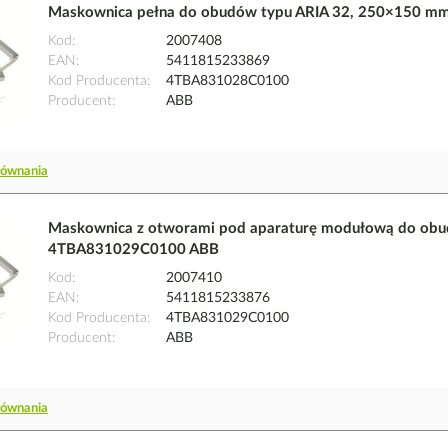
Maskownica pełna do obudów typu ARIA 32, 250×150 m
Kod
2007408
EAN
5411815233869
Kod Producenta
4TBA831028C0100
Producent
ABB
równania
Maskownica z otworami pod aparaturę modułową do obu
4TBA831029C0100 ABB
Kod
2007410
EAN
5411815233876
Kod Producenta
4TBA831029C0100
Producent
ABB
równania