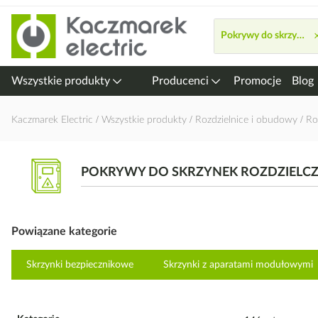
Przejdź
do
Pokrywy do skrzynek r
treści
Wszystkie produkty
Producenci
Promocje
Blog
Kaczmarek Electric
Wszystkie produkty
Rozdzielnice i obudowy
Ro
POKRYWY DO SKRZYNEK ROZDZIELC
Powiązane kategorie
Skrzynki bezpiecznikowe
Skrzynki z aparatami modułowymi