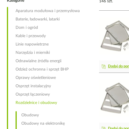
Kategorie
146 szt.
Aparatura modułowa i przemysłowa
Baterie, ładowarki, latarki
Dom i ogród
Kable i przewody
Linie napowietrzne
Narzędzia i mierniki
Odnawialne źródła energii
Dodaj do po
Odzież ochronna i sprzęt BHP
Oprawy oświetleniowe
Osprzęt instalacyjny
Osprzęt łączeniowy
Rozdzielnice i obudowy
Obudowy
Obudowy na elektronikę
Dodaj do po