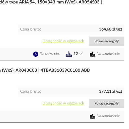
dów typu ARIA 54, 150×343 mm (WxS), AR054S03 |
Cena brutto
364,68 zł/szt
Dostępność w oddziałach
Pokaż szczegóły
Do ustalenia
Na zamówienie
32
szt
m (WxS), AR043C03 | 4TBA831039C0100 ABB
Cena brutto
377,11 zł/szt
Dostępność w oddziałach
Pokaż szczegóły
Na zamówienie