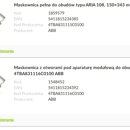
Maskownica pełna do obudów typu ARIA 108, 150×343
Kod
1859579
EAN
5411815234385
Kod Producenta
4TBA831115C0100
Producent
ABB
równania
Maskownica z otworami pod aparaturę modułową do obu
4TBA831116C0100 ABB
Kod
1548452
EAN
5411815234392
Kod Producenta
4TBA831116C0100
Producent
ABB
równania