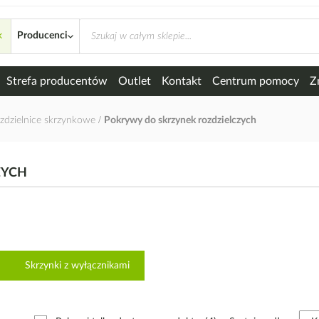
×
ozdzielczych
Producenci
Strefa producentów
Outlet
Kontakt
Centrum pomocy
Z
zdzielnice skrzynkowe
Pokrywy do skrzynek rozdzielczych
ZYCH
Skrzynki z wyłącznikami