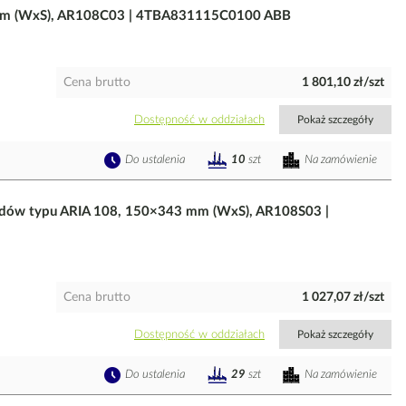
 mm (WxS), AR108C03 | 4TBA831115C0100 ABB
Cena brutto
1 801,10 zł/szt
Dostępność w oddziałach
Pokaż szczegóły
Do ustalenia
Na zamówienie
10
szt
dów typu ARIA 108, 150×343 mm (WxS), AR108S03 |
Cena brutto
1 027,07 zł/szt
Dostępność w oddziałach
Pokaż szczegóły
Do ustalenia
Na zamówienie
29
szt