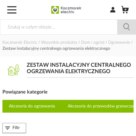
Zaloguj się / Z
Kaczmarek Electric
Wszystkie produkty
Dom i ogród
Ogrzewanie
Zestaw instalacyjny centralnego ogrzewania elektrycznego
ZESTAW INSTALACYJNY CENTRALNEGO
OGRZEWANIA ELEKTRYCZNEGO
Powiązane kategorie
Akcesoria do ogrzewania
Akcesoria do przewodów grzewczyc
Filtr