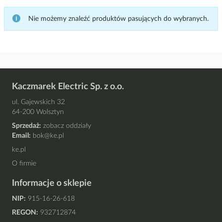
Nie możemy znaleźć produktów pasujących do wybranych.
Kaczmarek Electric Sp. z o.o.
ul. Gajewskich 32
64-200 Wolsztyn
Sprzedaż:
zobacz oddziały
Email:
bok@ke.pl
ke.pl
O firmie
Informacje o sklepie
NIP:
915-16-26-618
REGON:
932712874