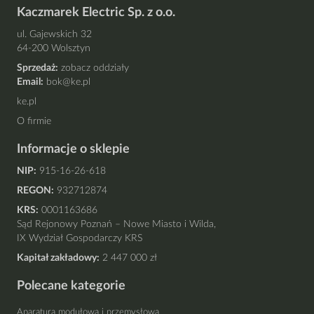
Kaczmarek Electric Sp. z o.o.
ul. Gajewskich 32
64-200 Wolsztyn
Sprzedaż:
zobacz oddziały
Email:
bok@ke.pl
ke.pl
O firmie
Informacje o sklepie
NIP:
915-16-26-618
REGON:
932712874
KRS:
0001163686
Sąd Rejonowy Poznań – Nowe Miasto i Wilda,
IX Wydział Gospodarczy KRS
Kapitał zakładowy:
2 447 000 zł
Polecane kategorie
Aparatura modułowa i przemysłowa