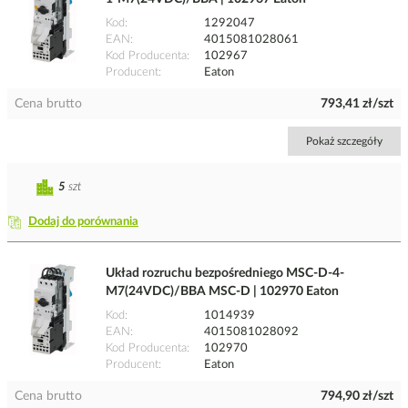
Kod
1292047
EAN
4015081028061
Kod Producenta
102967
Producent
Eaton
Cena brutto
793,41 zł/szt
Pokaż szczegóły
5
szt
Dodaj do porównania
Układ rozruchu bezpośredniego MSC-D-4-
M7(24VDC)/BBA MSC-D | 102970 Eaton
Kod
1014939
EAN
4015081028092
Kod Producenta
102970
Producent
Eaton
Cena brutto
794,90 zł/szt