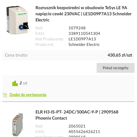
Rozrusznik bezpośredni w obudowie TeSys LE 9A
napięcie cewki 230VAC | LE1D09P7A13 Schneider
Electric
Kod
1079248
EAN
3389110541304
Kod Producenta
LE1D09P7A13
Producent
Schneider Electric
Cena brutto
430,65 zł/szt
Pokaż szczegóły
2
szt
Dodaj do porównania
ELR H3-IS-PT- 24DC/500AC-9-P | 2909568
Phoenix Contact
Kod
2065021
EAN
4055626426211