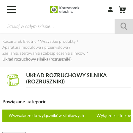
Zaloguj się / Z
Kaczmarek Electric
Wszystkie produkty
Aparatura modułowa i przemysłowa
Zasilanie, sterowanie i zabezpieczenie silników
Układ rozruchowy silnika (rozruszniki)
UKŁAD ROZRUCHOWY SILNIKA
(ROZRUSZNIKI)
Powiązane kategorie
Wyzwalacze do wyłączników silnikowych
Wyłączniki silnikow