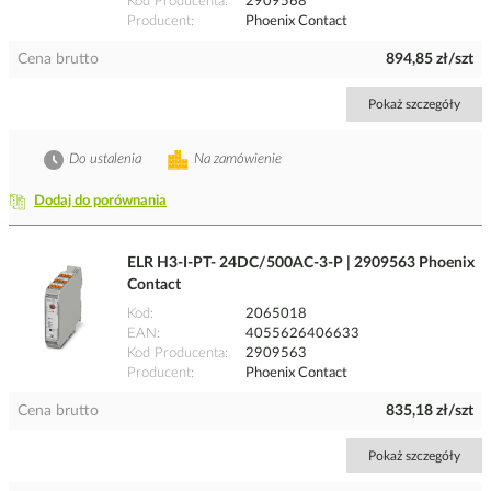
Kod Producenta
2909568
Producent
Phoenix Contact
Cena brutto
894,85 zł/szt
Pokaż szczegóły
Do ustalenia
Na zamówienie
Dodaj do porównania
ELR H3-I-PT- 24DC/500AC-3-P | 2909563 Phoenix
Contact
Kod
2065018
EAN
4055626406633
Kod Producenta
2909563
Producent
Phoenix Contact
Cena brutto
835,18 zł/szt
Pokaż szczegóły