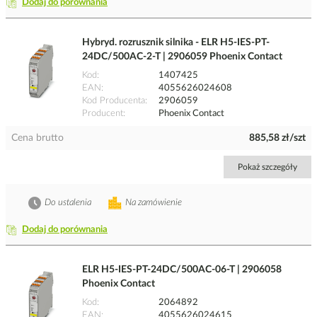
Dodaj do porównania
Hybryd. rozrusznik silnika - ELR H5-IES-PT-
24DC/500AC-2-T | 2906059 Phoenix Contact
Kod
1407425
EAN
4055626024608
Kod Producenta
2906059
Producent
Phoenix Contact
Cena brutto
885,58 zł/szt
Pokaż szczegóły
Do ustalenia
Na zamówienie
Dodaj do porównania
ELR H5-IES-PT-24DC/500AC-06-T | 2906058
Phoenix Contact
Kod
2064892
EAN
4055626024615