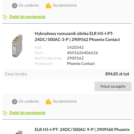
Do ustalenia
Na zamówienie
Dodaj do porównania
Hybrydowy rozrusznik silnika ELR H5-I-PT-
24DC/500AC-3-P | 2909562 Phoenix Contact
Kod
1420542
EAN
4055626406626
Kod Producenta
2909562
Producent
Phoenix Contact
Cena brutto
894,85 zł/szt
Pokaż szczegóły
Do ustalenia
Na zamówienie
Dodaj do porównania
ELR H5-I-PT- 24DC/500AC-9-P | 2909560 Phoenix