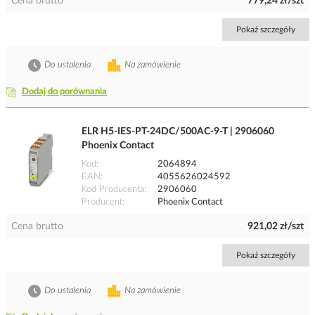
Cena brutto
779,24 zł/szt
Pokaż szczegóły
Do ustalenia
Na zamówienie
Dodaj do porównania
ELR H5-IES-PT-24DC/500AC-9-T | 2906060
Phoenix Contact
Kod
2064894
EAN
4055626024592
Kod Producenta
2906060
Producent
Phoenix Contact
Cena brutto
921,02 zł/szt
Pokaż szczegóły
Do ustalenia
Na zamówienie