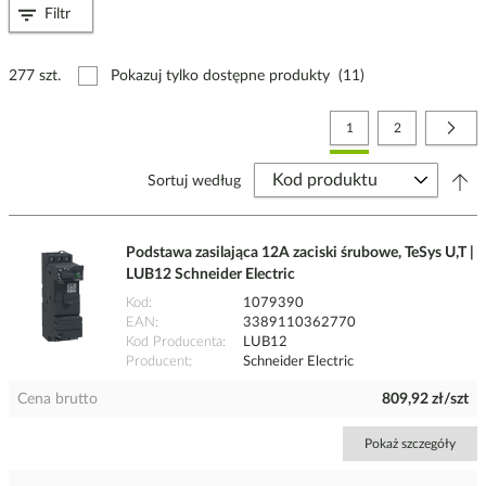
Filtr
277 szt.
Pokazuj tylko dostępne produkty
(11)
Strona
Aktualnie czytasz stronę
Strona
Stro
Nast
1
2
Sortuj według
Podstawa zasilająca 12A zaciski śrubowe, TeSys U,T |
LUB12 Schneider Electric
Kod
1079390
EAN
3389110362770
Kod Producenta
LUB12
Producent
Schneider Electric
Cena brutto
809,92 zł/szt
Pokaż szczegóły