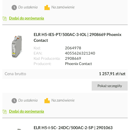
Do ustalenia
Na zamówienie
Dodaj do porównania
ELR H5-IES-PT/500AC-3-IOL | 2908669 Phoenix
Contact
Kod
2064978
EAN
4055626321240
Kod Producenta
2908669
Producent
Phoenix Contact
Cena brutto
1 257,91 zł/szt
Pokaż szczegóły
Do ustalenia
Na zamówienie
Dodaj do porównania
ELR H5-I-SC- 24DC/500AC-2-SP | 2901063