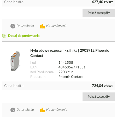
Cena brutto
627,40 zł/szt
Pokaż szczegóły
Do ustalenia
Na zamówienie
Dodaj do porównania
Hybrydowy rozrusznik silnika | 2903912 Phoenix
Contact
Kod
1441508
EAN
4046356771351
Kod Producenta
2903912
Producent
Phoenix Contact
Cena brutto
724,04 zł/szt
Pokaż szczegóły
Do ustalenia
Na zamówienie