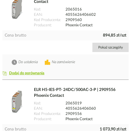
Contact
Kod
2065016
EAN
4055626406602
Kod Producenta
2909560
Producent
Phoenix Contact
Cena brutto
894,85 zł/szt
Pokaż szczegóły
Do ustalenia
Na zamówienie
Dodaj do porównania
ELR H5-IES-PT- 24DC/500AC-3-P | 2909556
Phoenix Contact
Kod
2065019
EAN
4055626406060
Kod Producenta
2909556
Producent
Phoenix Contact
Cena brutto
1 073,90 zł/szt