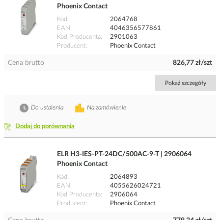
Phoenix Contact
Kod
2064768
EAN
4046356577861
Kod Producenta
2901063
Producent
Phoenix Contact
Cena brutto
826,77 zł/szt
Pokaż szczegóły
Do ustalenia
Na zamówienie
Dodaj do porównania
ELR H3-IES-PT-24DC/500AC-9-T | 2906064
Phoenix Contact
Kod
2064893
EAN
4055626024721
Kod Producenta
2906064
Producent
Phoenix Contact