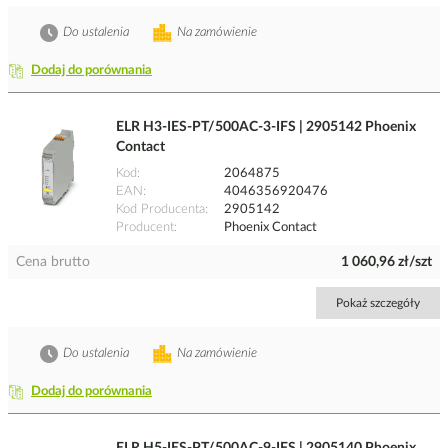
Do ustalenia
Na zamówienie
Dodaj do porównania
ELR H3-IES-PT/500AC-3-IFS | 2905142 Phoenix
Contact
Kod
2064875
EAN
4046356920476
Kod Producenta
2905142
Producent
Phoenix Contact
Cena brutto
1 060,96 zł/szt
Pokaż szczegóły
Do ustalenia
Na zamówienie
Dodaj do porównania