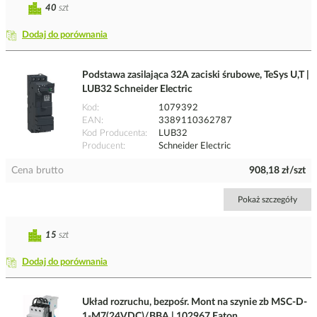
40
szt
Dodaj do porównania
Podstawa zasilająca 32A zaciski śrubowe, TeSys U,T |
LUB32 Schneider Electric
Kod
1079392
EAN
3389110362787
Kod Producenta
LUB32
Producent
Schneider Electric
Cena brutto
908,18 zł/szt
Pokaż szczegóły
15
szt
Dodaj do porównania
Układ rozruchu, bezpośr. Mont na szynie zb MSC-D-
1-M7(24VDC)/BBA | 102967 Eaton