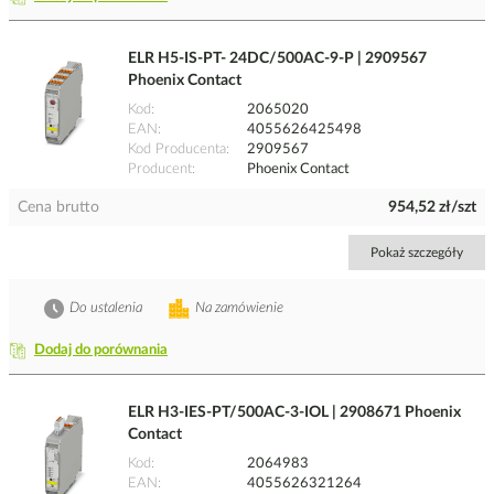
ELR H5-IS-PT- 24DC/500AC-9-P | 2909567
Phoenix Contact
Kod
2065020
EAN
4055626425498
Kod Producenta
2909567
Producent
Phoenix Contact
Cena brutto
954,52 zł/szt
Pokaż szczegóły
Do ustalenia
Na zamówienie
Dodaj do porównania
ELR H3-IES-PT/500AC-3-IOL | 2908671 Phoenix
Contact
Kod
2064983
EAN
4055626321264