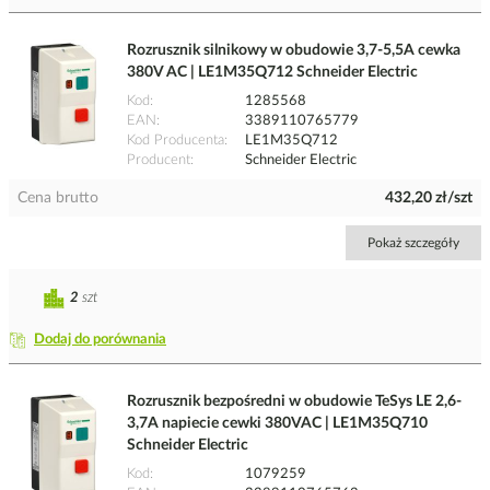
Rozrusznik silnikowy w obudowie 3,7-5,5A cewka
380V AC | LE1M35Q712 Schneider Electric
Kod
1285568
EAN
3389110765779
Kod Producenta
LE1M35Q712
Producent
Schneider Electric
Cena brutto
432,20 zł/szt
Pokaż szczegóły
2
szt
Dodaj do porównania
Rozrusznik bezpośredni w obudowie TeSys LE 2,6-
3,7A napiecie cewki 380VAC | LE1M35Q710
Schneider Electric
Kod
1079259