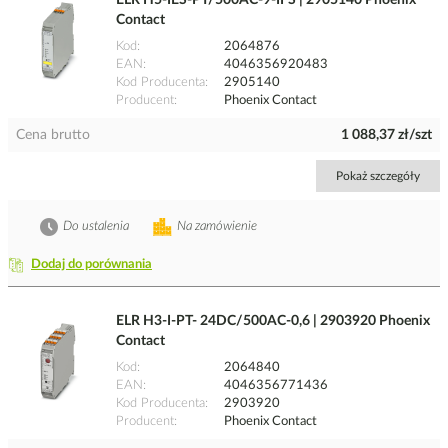
ELR H5-IES-PT/500AC-9-IFS | 2905140 Phoenix
Contact
Kod
2064876
EAN
4046356920483
Kod Producenta
2905140
Producent
Phoenix Contact
Cena brutto
1 088,37 zł/szt
Pokaż szczegóły
Do ustalenia
Na zamówienie
Dodaj do porównania
ELR H3-I-PT- 24DC/500AC-0,6 | 2903920 Phoenix
Contact
Kod
2064840
EAN
4046356771436
Kod Producenta
2903920
Producent
Phoenix Contact