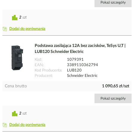
Pokaż szczegóły
2
szt
Dodaj do porównania
Podstawa zasilająca 12A bez zacisków, TeSys U,T |
LUB120 Schneider Electric
Kod
1079391
EAN
3389110362794
Kod Producenta
LUB120
Producent
Schneider Electric
Cena brutto
1 090,65 zł/szt
Pokaż szczegóły
2
szt
Dodaj do porównania