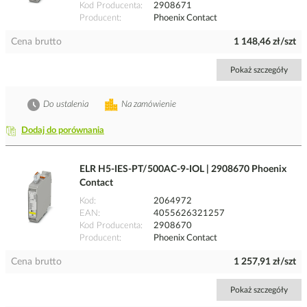
Kod Producenta
2908671
Producent
Phoenix Contact
Cena brutto
1 148,46 zł/szt
Pokaż szczegóły
Do ustalenia
Na zamówienie
Dodaj do porównania
ELR H5-IES-PT/500AC-9-IOL | 2908670 Phoenix
Contact
Kod
2064972
EAN
4055626321257
Kod Producenta
2908670
Producent
Phoenix Contact
Cena brutto
1 257,91 zł/szt
Pokaż szczegóły