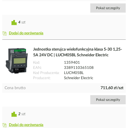
Pokaż szczegóły
4
szt
Dodaj do porównania
Jednostka sterujca wielofunkcyjna klasa 5-30 1,25-
5A 24V DC | LUCM05BL Schneider Electric
Kod
1359401
EAN
3389110365108
Kod Producenta
LUCM05BL
Producent
Schneider Electric
Cena brutto
711,60 zł/szt
Pokaż szczegóły
2
szt
Dodaj do porównania