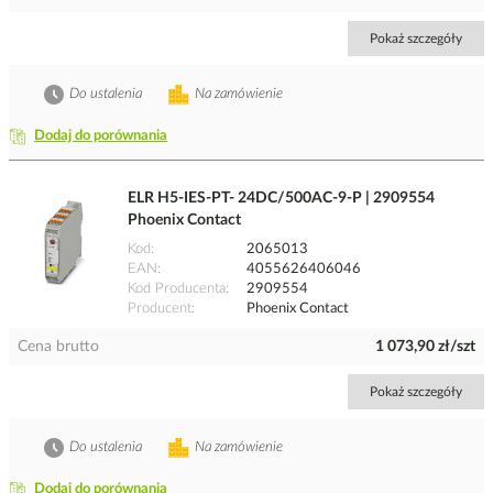
Pokaż szczegóły
Do ustalenia
Na zamówienie
Dodaj do porównania
ELR H5-IES-PT- 24DC/500AC-9-P | 2909554
Phoenix Contact
Kod
2065013
EAN
4055626406046
Kod Producenta
2909554
Producent
Phoenix Contact
Cena brutto
1 073,90 zł/szt
Pokaż szczegóły
Do ustalenia
Na zamówienie
Dodaj do porównania