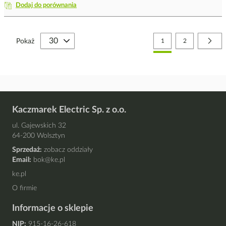
Dodaj do porównania
Strona
Aktualnie czytasz stronę
Strona
Stro
Nast
Pokaż
1
2
Kaczmarek Electric Sp. z o.o.
ul. Gajewskich 32
64-200 Wolsztyn
Sprzedaż:
zobacz oddziały
Email:
bok@ke.pl
ke.pl
O firmie
Informacje o sklepie
NIP:
915-16-26-618