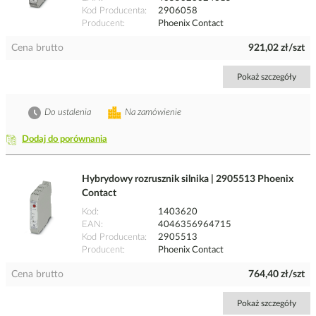
Kod Producenta
2906058
Producent
Phoenix Contact
Cena brutto
921,02 zł/szt
Pokaż szczegóły
Do ustalenia
Na zamówienie
Dodaj do porównania
Hybrydowy rozrusznik silnika | 2905513 Phoenix
Contact
Kod
1403620
EAN
4046356964715
Kod Producenta
2905513
Producent
Phoenix Contact
Cena brutto
764,40 zł/szt
Pokaż szczegóły