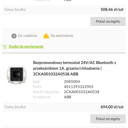
Cena brutto
508,46 zł/szt
Pokaż szczegóły
Do ustalenia
Na zamówienie
Dodaj do porównania
Bezprzewodowy termostat 24V/AC Bluetooth z
przekaźnikiem 1A, grzanie/chłodzenie |
2CKA001032A0538 ABB
Kod
2085004
EAN
4011395322901
Kod Producenta
2CKA001032A0538
Producent
ABB
Cena brutto
694,00 zł/szt
Pokaż szczegóły