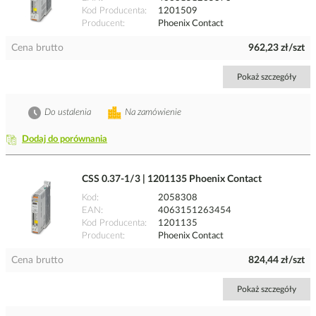
Kod Producenta
1201509
Producent
Phoenix Contact
Cena brutto
962,23 zł/szt
Pokaż szczegóły
Do ustalenia
Na zamówienie
Dodaj do porównania
CSS 0.37-1/3 | 1201135 Phoenix Contact
Kod
2058308
EAN
4063151263454
Kod Producenta
1201135
Producent
Phoenix Contact
Cena brutto
824,44 zł/szt
Pokaż szczegóły