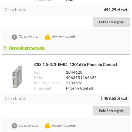
Cena brutto
491,29 zł/szt
Pokaż szczegóły
Do ustalenia
Na zamówienie
Dodaj do porównania
CSS 1.5-3/3-EMC | 1201696 Phoenix Contact
Kod
2044620
EAN
4063151265625
Kod Producenta
1201696
Producent
Phoenix Contact
Cena brutto
1 489,63 zł/szt
Pokaż szczegóły
Do ustalenia
Na zamówienie