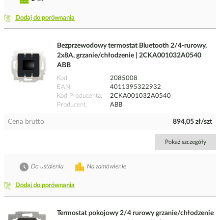
Dodaj do porównania
Bezprzewodowy termostat Bluetooth 2/4-rurowy,
2x8A, grzanie/chłodzenie | 2CKA001032A0540
ABB
Kod
2085008
EAN
4011395322932
Kod Producenta
2CKA001032A0540
Producent
ABB
Cena brutto
894,05 zł/szt
Pokaż szczegóły
Do ustalenia
Na zamówienie
Dodaj do porównania
Termostat pokojowy 2/4 rurowy grzanie/chłodzenie