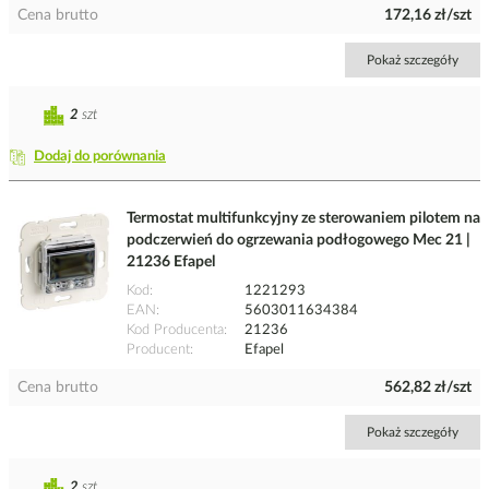
Cena brutto
172,16 zł/szt
Pokaż szczegóły
2
szt
Dodaj do porównania
Termostat multifunkcyjny ze sterowaniem pilotem na
podczerwień do ogrzewania podłogowego Mec 21 |
21236 Efapel
Kod
1221293
EAN
5603011634384
Kod Producenta
21236
Producent
Efapel
Cena brutto
562,82 zł/szt
Pokaż szczegóły
2
szt