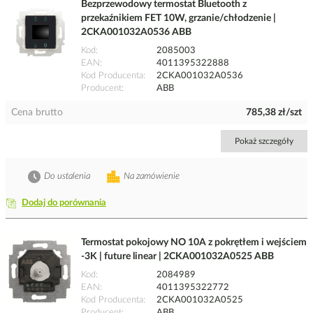
Bezprzewodowy termostat Bluetooth z
przekaźnikiem FET 10W, grzanie/chłodzenie |
2CKA001032A0536 ABB
Kod
2085003
EAN
4011395322888
Kod Producenta
2CKA001032A0536
Producent
ABB
Cena brutto
785,38 zł/szt
Pokaż szczegóły
Do ustalenia
Na zamówienie
Dodaj do porównania
Termostat pokojowy NO 10A z pokrętłem i wejściem
-3K | future linear | 2CKA001032A0525 ABB
Kod
2084989
EAN
4011395322772
Kod Producenta
2CKA001032A0525
Producent
ABB