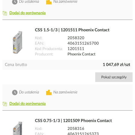
Do ustalenia
Na zamówienie
Dodaj do porównania
CSS 1.5-1/3 | 1201511 Phoenix Contact
Kod
2058320
EAN
4063151265700
Kod Producenta
1201511
Producent
Phoenix Contact
Cena brutto
1 047,69 zł/szt
Pokaż szczegóły
Do ustalenia
Na zamówienie
Dodaj do porównania
CSS 0.75-1/3 | 1201509 Phoenix Contact
Kod
2058316
EAN
4063151265373