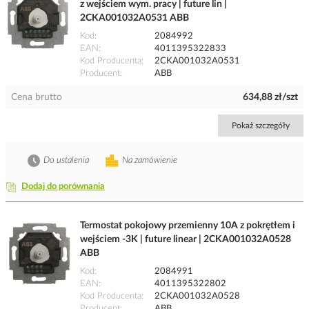
z wejściem wym. pracy | future lin |
2CKA001032A0531 ABB
Kod
2084992
EAN
4011395322833
Kod Producenta
2CKA001032A0531
Producent
ABB
Cena brutto
634,88 zł/szt
Pokaż szczegóły
Do ustalenia
Na zamówienie
Dodaj do porównania
Termostat pokojowy przemienny 10A z pokrętłem i
wejściem -3K | future linear | 2CKA001032A0528
ABB
Kod
2084991
EAN
4011395322802
Kod Producenta
2CKA001032A0528
Producent
ABB