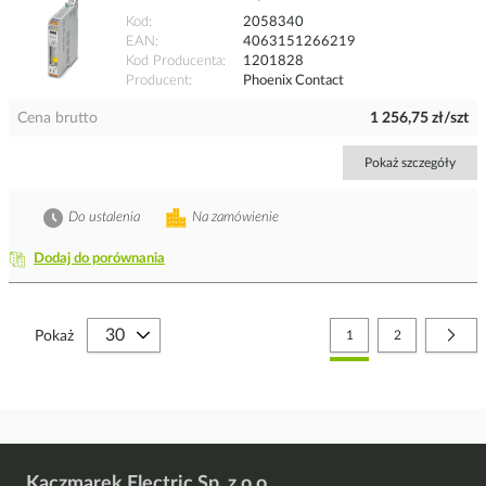
Kod
2058340
EAN
4063151266219
Kod Producenta
1201828
Producent
Phoenix Contact
Cena brutto
1 256,75 zł/szt
Pokaż szczegóły
Do ustalenia
Na zamówienie
Dodaj do porównania
Strona
Aktualnie czytasz stronę
Strona
Stro
Nast
Pokaż
1
2
Kaczmarek Electric Sp. z o.o.