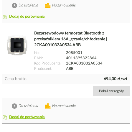
Do ustalenia
Na zamówienie
Dodaj do porównania
Bezprzewodowy termostat Bluetooth z
przekaźnikiem 16A, grzanie/chłodzenie |
2CKA001032A0534 ABB
Kod
2085001
EAN
4011395322864
Kod Producenta
2CKA001032A0534
Producent
ABB
Cena brutto
694,00 zł/szt
Pokaż szczegóły
Do ustalenia
Na zamówienie
Dodaj do porównania