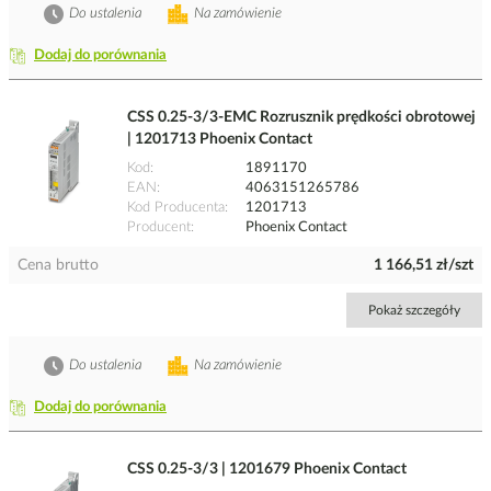
Do ustalenia
Na zamówienie
Dodaj do porównania
CSS 0.25-3/3-EMC Rozrusznik prędkości obrotowej
| 1201713 Phoenix Contact
Kod
1891170
EAN
4063151265786
Kod Producenta
1201713
Producent
Phoenix Contact
Cena brutto
1 166,51 zł/szt
Pokaż szczegóły
Do ustalenia
Na zamówienie
Dodaj do porównania
CSS 0.25-3/3 | 1201679 Phoenix Contact