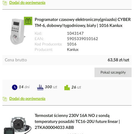
Dodaj do porównania
Programator czasowy elektroniczny(gniazdo) CYBER
TM-6, dobowy/tygodniowy, biały | 1016 Kanlux
Kod
1043147
EAN
5905339010162
Kod Producenta
1016
Producent
Kanlux
Cena brutto
63,58 zł/szt
Pokaż szczegóły
14
dni
300
szt
26
szt
Dodaj do porównania
Termostat ścienny 230V 16A NO z sondą
temperatury posadzki TC16-20U future linear |
2TKA00004033 ABB