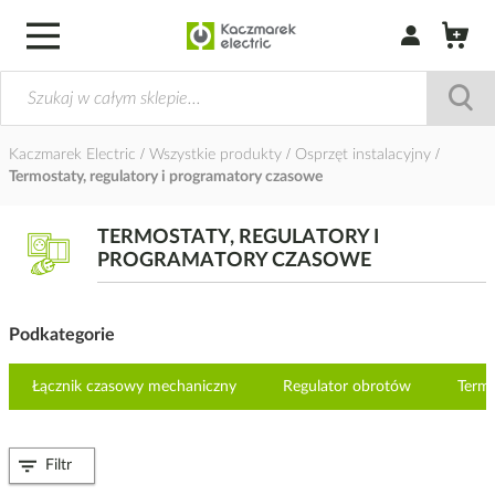
Zaloguj się / Z
Kaczmarek Electric
Wszystkie produkty
Osprzęt instalacyjny
Termostaty, regulatory i programatory czasowe
TERMOSTATY, REGULATORY I
PROGRAMATORY CZASOWE
Podkategorie
Łącznik czasowy mechaniczny
Regulator obrotów
Termo
Filtr