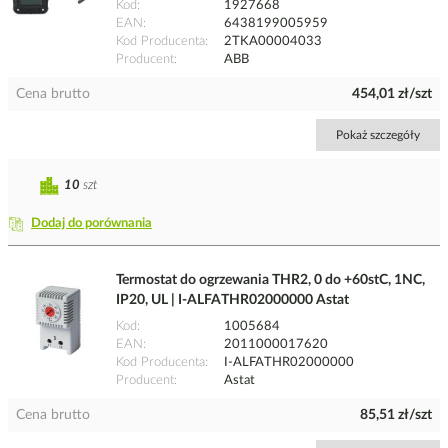
Kod
1927668
EAN
6438199005959
Kod Producenta
2TKA00004033
Producent
ABB
Cena brutto
454,01 zł/szt
Pokaż szczegóły
10
szt
Dodaj do porównania
Termostat do ogrzewania THR2, 0 do +60stC, 1NC,
IP20, UL | I-ALFATHR02000000 Astat
Kod
1005684
EAN
2011000017620
Kod Producenta
I-ALFATHR02000000
Producent
Astat
Cena brutto
85,51 zł/szt