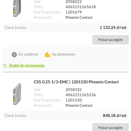
Kod
2058322
EAN
4063151265618
Kod Producenta
1201679
Producent
Phoenix Contact
Cena brutto
1 133,24 zł/szt
Pokaż szczegóły
Do ustalenia
Na zamówienie
Dodaj do porównania
CSS 0.25-1/3-EMC | 1201520 Phoenix Contact
Kod
2058332
EAN
4063151265236
Kod Producenta
1201520
Producent
Phoenix Contact
Cena brutto
848,18 zł/szt
Pokaż szczegóły