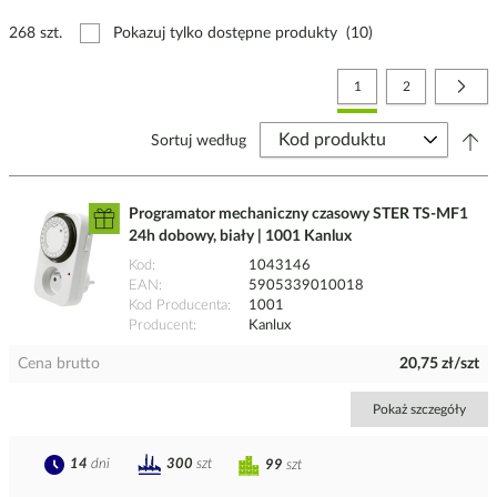
268 szt.
Pokazuj tylko dostępne produkty
(10)
Strona
Aktualnie czytasz stronę
Strona
Stro
Nast
1
2
Sortuj według
Programator mechaniczny czasowy STER TS-MF1
24h dobowy, biały | 1001 Kanlux
Kod
1043146
EAN
5905339010018
Kod Producenta
1001
Producent
Kanlux
Cena brutto
20,75 zł/szt
Pokaż szczegóły
14
dni
300
szt
99
szt