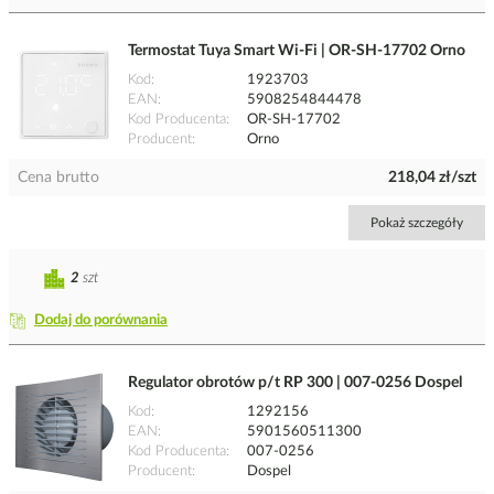
Termostat Tuya Smart Wi-Fi | OR-SH-17702 Orno
Kod
1923703
EAN
5908254844478
Kod Producenta
OR-SH-17702
Producent
Orno
Cena brutto
218,04 zł/szt
Pokaż szczegóły
2
szt
Dodaj do porównania
Regulator obrotów p/t RP 300 | 007-0256 Dospel
Kod
1292156
EAN
5901560511300
Kod Producenta
007-0256
Producent
Dospel