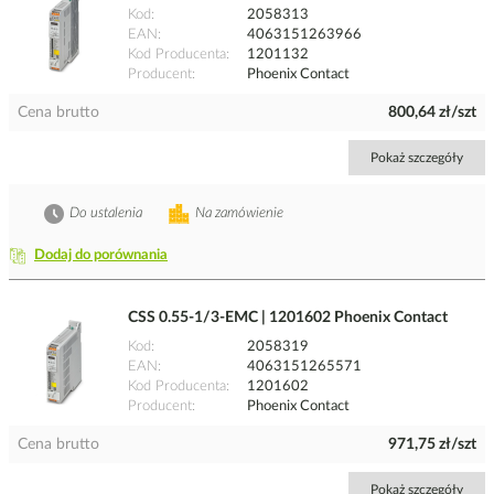
Kod
2058313
EAN
4063151263966
Kod Producenta
1201132
Producent
Phoenix Contact
Cena brutto
800,64 zł/szt
Pokaż szczegóły
Do ustalenia
Na zamówienie
Dodaj do porównania
CSS 0.55-1/3-EMC | 1201602 Phoenix Contact
Kod
2058319
EAN
4063151265571
Kod Producenta
1201602
Producent
Phoenix Contact
Cena brutto
971,75 zł/szt
Pokaż szczegóły