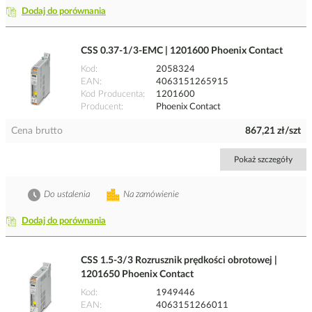
Dodaj do porównania
CSS 0.37-1/3-EMC | 1201600 Phoenix Contact
Kod
2058324
EAN
4063151265915
Kod Producenta
1201600
Producent
Phoenix Contact
Cena brutto
867,21 zł/szt
Pokaż szczegóły
Do ustalenia
Na zamówienie
Dodaj do porównania
CSS 1.5-3/3 Rozrusznik prędkości obrotowej |
1201650 Phoenix Contact
Kod
1949446
EAN
4063151266011