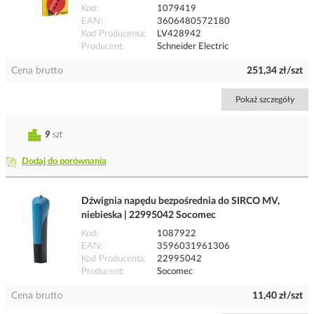
Kod
1079419
EAN
3606480572180
Kod Producenta
LV428942
Producent
Schneider Electric
Cena brutto
251,34 zł/szt
Pokaż szczegóły
9
szt
Dodaj do porównania
Dźwignia napędu bezpośrednia do SIRCO MV,
niebieska | 22995042 Socomec
Kod
1087922
EAN
3596031961306
Kod Producenta
22995042
Producent
Socomec
Cena brutto
11,40 zł/szt