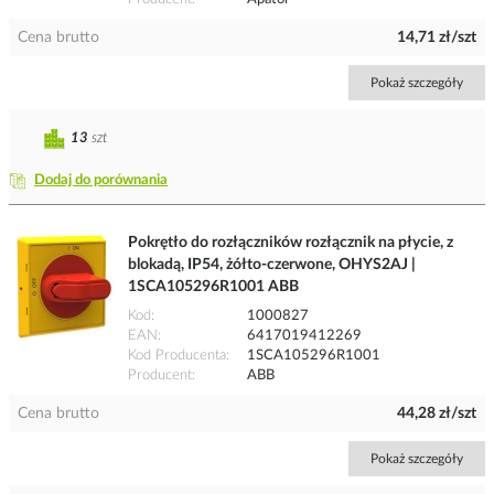
Cena brutto
14,71 zł/szt
Pokaż szczegóły
13
szt
Dodaj do porównania
Pokrętło do rozłączników rozłącznik na płycie, z
blokadą, IP54, żółto-czerwone, OHYS2AJ |
1SCA105296R1001 ABB
Kod
1000827
EAN
6417019412269
Kod Producenta
1SCA105296R1001
Producent
ABB
Cena brutto
44,28 zł/szt
Pokaż szczegóły