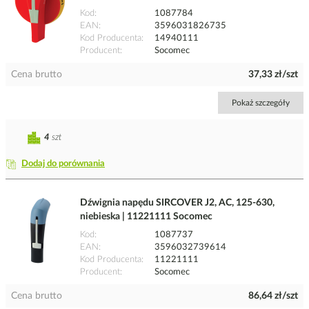
Kod
1087784
EAN
3596031826735
Kod Producenta
14940111
Producent
Socomec
Cena brutto
37,33 zł/szt
Pokaż szczegóły
4
szt
Dodaj do porównania
Dźwignia napędu SIRCOVER J2, AC, 125-630,
niebieska | 11221111 Socomec
Kod
1087737
EAN
3596032739614
Kod Producenta
11221111
Producent
Socomec
Cena brutto
86,64 zł/szt