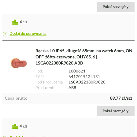
Pokaż szczegóły
4
szt
Dodaj do porównania
Rączka I-0 IP65, długość 65mm, na wałek 6mm, ON-
OFF, żółto-czerwona, OHY65J6 |
1SCA022380R9820 ABB
Kod
1000621
EAN
6417019124131
Kod Producenta
1SCA022380R9820
Producent
ABB
Cena brutto
89,77 zł/szt
Pokaż szczegóły
4
szt