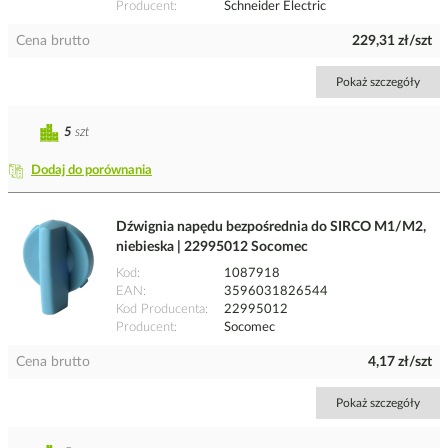
Producent
Schneider Electric
Cena brutto
229,31 zł/szt
Pokaż szczegóły
5
szt
Dodaj do porównania
Dźwignia napędu bezpośrednia do SIRCO M1/M2,
niebieska | 22995012 Socomec
Kod
1087918
EAN
3596031826544
Kod Producenta
22995012
Producent
Socomec
Cena brutto
4,17 zł/szt
Pokaż szczegóły