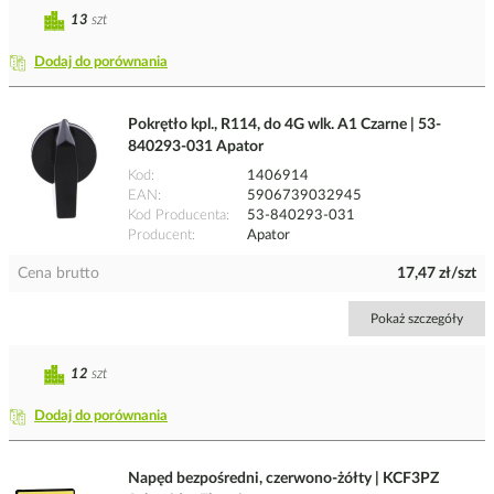
13
szt
Dodaj do porównania
Pokrętło kpl., R114, do 4G wlk. A1 Czarne | 53-
840293-031 Apator
Kod
1406914
EAN
5906739032945
Kod Producenta
53-840293-031
Producent
Apator
Cena brutto
17,47 zł/szt
Pokaż szczegóły
12
szt
Dodaj do porównania
Napęd bezpośredni, czerwono-żółty | KCF3PZ