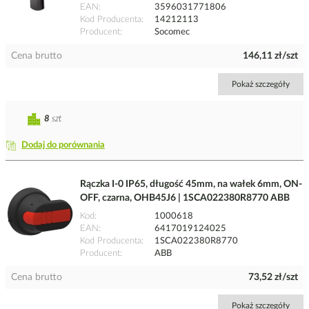
EAN
3596031771806
Kod Producenta
14212113
Producent
Socomec
Cena brutto
146,11 zł/szt
Pokaż szczegóły
8
szt
Dodaj do porównania
Rączka I-0 IP65, długość 45mm, na wałek 6mm, ON-
OFF, czarna, OHB45J6 | 1SCA022380R8770 ABB
Kod
1000618
EAN
6417019124025
Kod Producenta
1SCA022380R8770
Producent
ABB
Cena brutto
73,52 zł/szt
Pokaż szczegóły