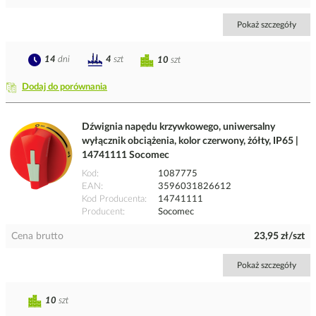
Pokaż szczegóły
14
dni
4
szt
10
szt
Dodaj do porównania
Dźwignia napędu krzywkowego, uniwersalny
wyłącznik obciążenia, kolor czerwony, żółty, IP65 |
14741111 Socomec
Kod
1087775
EAN
3596031826612
Kod Producenta
14741111
Producent
Socomec
Cena brutto
23,95 zł/szt
Pokaż szczegóły
10
szt