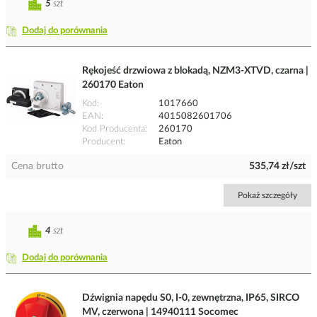
5
szt
Dodaj do porównania
Rękojeść drzwiowa z blokadą, NZM3-XTVD, czarna |
260170 Eaton
Kod
1017660
EAN
4015082601706
Kod Producenta
260170
Producent
Eaton
Cena brutto
535,74 zł/szt
Pokaż szczegóły
4
szt
Dodaj do porównania
Dźwignia napędu S0, I-0, zewnętrzna, IP65, SIRCO
MV, czerwona | 14940111 Socomec