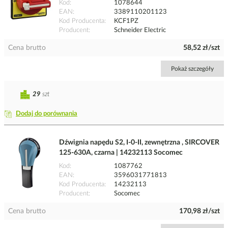
Kod
1078644
EAN
3389110201123
Kod Producenta
KCF1PZ
Producent
Schneider Electric
Cena brutto
58,52 zł/szt
Pokaż szczegóły
29
szt
Dodaj do porównania
Dźwignia napędu S2, I-0-II, zewnętrzna , SIRCOVER
125-630A, czarna | 14232113 Socomec
Kod
1087762
EAN
3596031771813
Kod Producenta
14232113
Producent
Socomec
Cena brutto
170,98 zł/szt