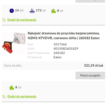
14
dni
173
szt
8
szt
Dodaj do porównania
Rękojeść drzwiowa do przycisku bezpieczeństwa,
NZM3-XTVDVR, czerwono-żółta | 260182 Eaton
Kod
1017666
EAN
4015082601829
Kod Producenta
260182
Producent
Eaton
Cena brutto
521,19 zł/szt
Pokaż szczegóły
8
szt
Dodaj do porównania