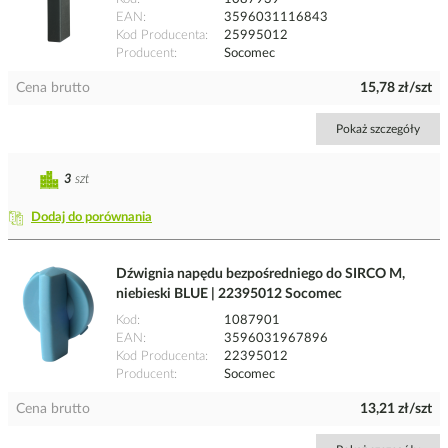
EAN
3596031116843
Kod Producenta
25995012
Producent
Socomec
Cena brutto
15,78 zł/szt
Pokaż szczegóły
3
szt
Dodaj do porównania
Dźwignia napędu bezpośredniego do SIRCO M,
niebieski BLUE | 22395012 Socomec
Kod
1087901
EAN
3596031967896
Kod Producenta
22395012
Producent
Socomec
Cena brutto
13,21 zł/szt