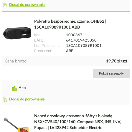
Dodaj do porównania
Pokrętło bezpośrednie, czarne, OHBS2 |
1SCA109089R1001 ABB
Kod
1000867
EAN
6417019423050
Kod Producenta
1SCA109089R1001
Producent
ABB
Cena brutto
19,70 zł/szt
Pokaż szczegóły
9
szt
Dodaj do porównania
Napęd drzwiowy, czerwono-żółty z blokadą
NSX/CVS40/100/160, Compaxt NSX, INS, INV,
Fupact | LV428942 Schneider Electric