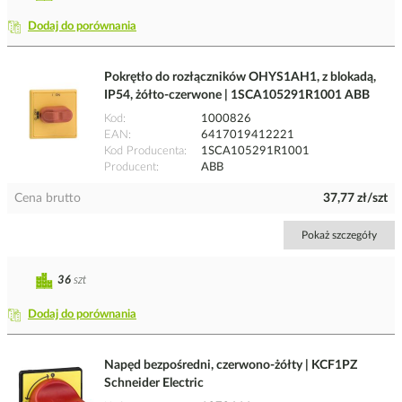
Dodaj do porównania
Pokrętło do rozłączników OHYS1AH1, z blokadą,
IP54, żółto-czerwone | 1SCA105291R1001 ABB
Kod
1000826
EAN
6417019412221
Kod Producenta
1SCA105291R1001
Producent
ABB
Cena brutto
37,77 zł/szt
Pokaż szczegóły
36
szt
Dodaj do porównania
Napęd bezpośredni, czerwono-żółty | KCF1PZ
Schneider Electric