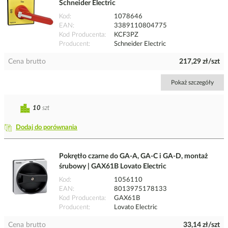
Schneider Electric
Kod
1078646
EAN
3389110804775
Kod Producenta
KCF3PZ
Producent
Schneider Electric
Cena brutto
217,29 zł/szt
Pokaż szczegóły
10
szt
Dodaj do porównania
Pokrętło czarne do GA-A, GA-C i GA-D, montaż
śrubowy | GAX61B Lovato Electric
Kod
1056110
EAN
8013975178133
Kod Producenta
GAX61B
Producent
Lovato Electric
Cena brutto
33,14 zł/szt