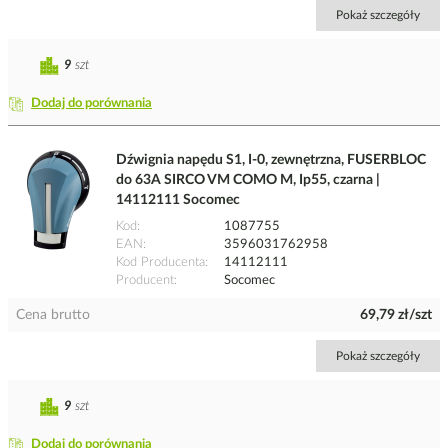
Pokaż szczegóły
9
szt
Dodaj do porównania
Dźwignia napędu S1, I-0, zewnętrzna, FUSERBLOC
do 63A SIRCO VM COMO M, Ip55, czarna |
14112111 Socomec
Kod
1087755
EAN
3596031762958
Kod Producenta
14112111
Producent
Socomec
Cena brutto
69,79 zł/szt
Pokaż szczegóły
9
szt
Dodaj do porównania