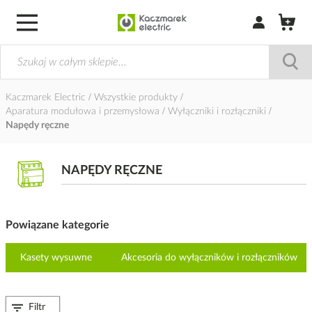
Zaloguj się / Z
Kaczmarek Electric
Wszystkie produkty
Aparatura modułowa i przemysłowa
Wyłączniki i rozłączniki
Napędy ręczne
NAPĘDY RĘCZNE
Powiązane kategorie
Kasety wysuwne
Akcesoria do wyłączników i rozłączników
Filtr