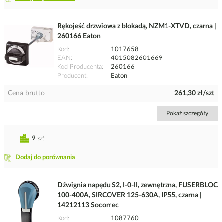
Rękojeść drzwiowa z blokadą, NZM1-XTVD, czarna |
260166 Eaton
Kod
1017658
EAN
4015082601669
Kod Producenta
260166
Producent
Eaton
Cena brutto
261,30 zł/szt
Pokaż szczegóły
9
szt
Dodaj do porównania
Dźwignia napędu S2, I-0-II, zewnętrzna, FUSERBLOC
100-400A, SIRCOVER 125-630A, IP55, czarna |
14212113 Socomec
Kod
1087760