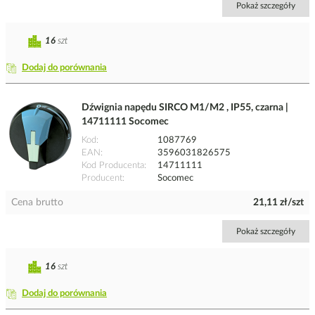
Pokaż szczegóły
16
szt
Dodaj do porównania
Dźwignia napędu SIRCO M1/M2 , IP55, czarna |
14711111 Socomec
Kod
1087769
EAN
3596031826575
Kod Producenta
14711111
Producent
Socomec
Cena brutto
21,11 zł/szt
Pokaż szczegóły
16
szt
Dodaj do porównania