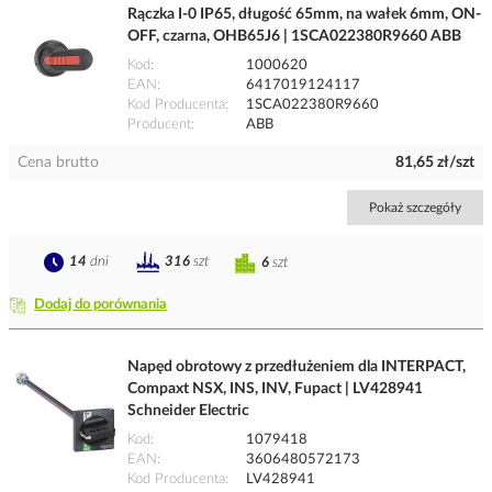
Rączka I-0 IP65, długość 65mm, na wałek 6mm, ON-
OFF, czarna, OHB65J6 | 1SCA022380R9660 ABB
Kod
1000620
EAN
6417019124117
Kod Producenta
1SCA022380R9660
Producent
ABB
Cena brutto
81,65 zł/szt
Pokaż szczegóły
14
dni
316
szt
6
szt
Dodaj do porównania
Napęd obrotowy z przedłużeniem dla INTERPACT,
Compaxt NSX, INS, INV, Fupact | LV428941
Schneider Electric
Kod
1079418
EAN
3606480572173
Kod Producenta
LV428941