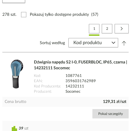
278 szt.
Pokazuj tylko dostępne produkty
(57)
Strona
Aktualnie czytasz stronę
Strona
Stro
Nast
1
2
Sortuj według
Dźwignia napędu S2 I-0, FUSERBLOC, IP65, czarna |
14232111 Socomec
Kod
1087761
EAN
3596031762989
Kod Producenta
14232111
Producent
Socomec
Cena brutto
129,31 zł/szt
Pokaż szczegóły
39
szt