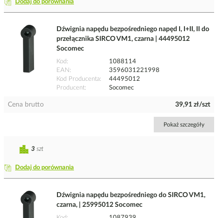
Dodaj do porównania
Dźwignia napędu bezpośredniego napęd I, I+II, II do
przełącznika SIRCO VM1, czarna | 44495012
Socomec
Kod
1088114
EAN
3596031221998
Kod Producenta
44495012
Producent
Socomec
Cena brutto
39,91 zł/szt
Pokaż szczegóły
3
szt
Dodaj do porównania
Dźwignia napędu bezpośredniego do SIRCO VM1,
czarna, | 25995012 Socomec
Kod
1087939