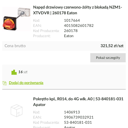
Napęd drzwiowy czerwono-żółty z blokadą NZM1-
XTVDVR | 260178 Eaton
Kod
1017664
EAN
4015082601782
Kod Producenta
260178
Producent
Eaton
Cena brutto
321,52 zł/szt
Pokaż szczegóły
16
szt
Dodaj do porównania
Pokrętło kpl., R014, do 4G wlk. A0 | 53-840181-031
Apator
Kod
1406913
EAN
5906739032921
Kod Producenta
53-840181-031
Producent
Apator