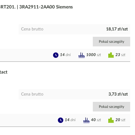
i 3RT201. | 3RA2911-2AA00 Siemens
Cena brutto
18,17 zł/szt
Pokaż szczegóły
14
dni
23
szt
1000
szt
tact
Cena brutto
3,73 zł/szt
Pokaż szczegóły
14
dni
20
szt
40
szt