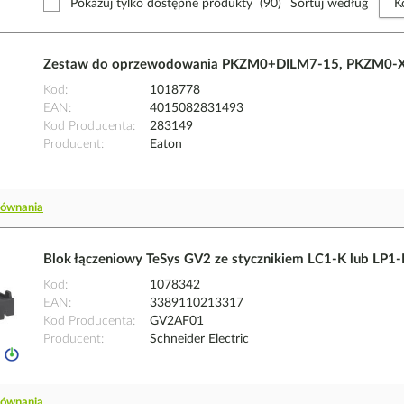
Pokazuj tylko dostępne produkty
(90)
Sortuj według
Zestaw do oprzewodowania PKZM0+DILM7-15, PKZM0-X
Kod
1018778
EAN
4015082831493
Kod Producenta
283149
Producent
Eaton
równania
Blok łączeniowy TeSys GV2 ze stycznikiem LC1-K lub LP1-
Kod
1078342
EAN
3389110213317
Kod Producenta
GV2AF01
Producent
Schneider Electric
równania