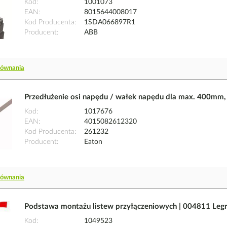
Kod
1001073
EAN
8015644008017
Kod Producenta
1SDA066897R1
Producent
ABB
równania
Przedłużenie osi napędu / wałek napędu dla max. 400m
Kod
1017676
EAN
4015082612320
Kod Producenta
261232
Producent
Eaton
równania
Podstawa montażu listew przyłączeniowych | 004811 Leg
Kod
1049523