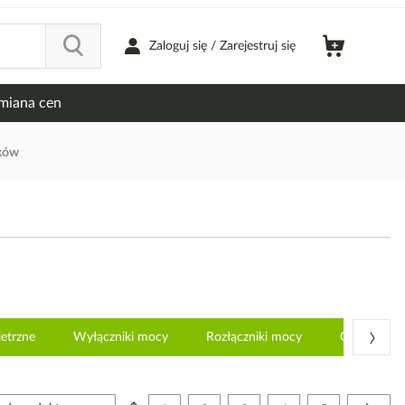
Zaloguj się / Zarejestruj się
miana cen
ików
›
etrzne
Wyłączniki mocy
Rozłączniki mocy
Odłączniki
Strona