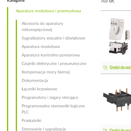
Kategorie
703 szt.
Aparatura modułowa i przemysłowa
Akcesoria do aparatury
niskonapięciowej
Sygnalizatory wizualne i dźwiękowe
Aparatura modułowa
Aparatura kontrolno-pomiarowa
Czujniki elektryczne i pneumatyczne
Dodaj do po
Kompensacja mocy biernej
Dokumentacja
Łączniki krzywkowe
Programatory i zegary sterujące
Programowalne sterowniki logiczne
PLC
Przekaźniki
Sterowanie i sygnalizacja
Dodaj do po