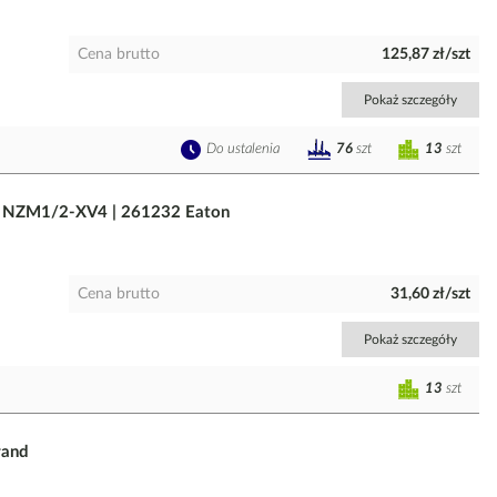
Cena brutto
125,87 zł/szt
Pokaż szczegóły
Do ustalenia
13
szt
76
szt
m, NZM1/2-XV4 | 261232 Eaton
Cena brutto
31,60 zł/szt
Pokaż szczegóły
13
szt
rand