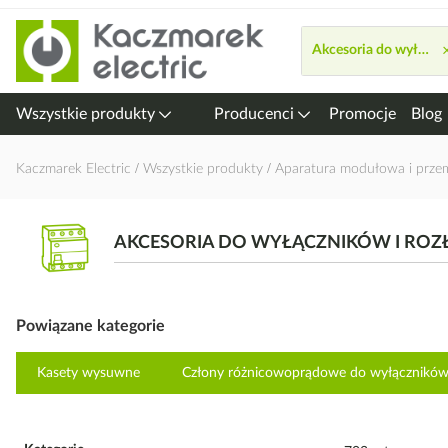
Przejdź
do
Akcesoria do wyłączn
treści
Wszystkie produkty
Producenci
Promocje
Blog
Kaczmarek Electric
Wszystkie produkty
Aparatura modułowa i prz
AKCESORIA DO WYŁĄCZNIKÓW I RO
Powiązane kategorie
Kasety wysuwne
Człony różnicowoprądowe do wyłącznikó