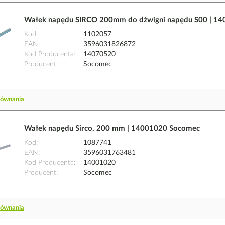
Wałek napędu SIRCO 200mm do dźwigni napędu S00 | 1
Kod
1102057
EAN
3596031826872
Kod Producenta
14070520
Producent
Socomec
równania
Wałek napędu Sirco, 200 mm | 14001020 Socomec
Kod
1087741
EAN
3596031763481
Kod Producenta
14001020
Producent
Socomec
równania