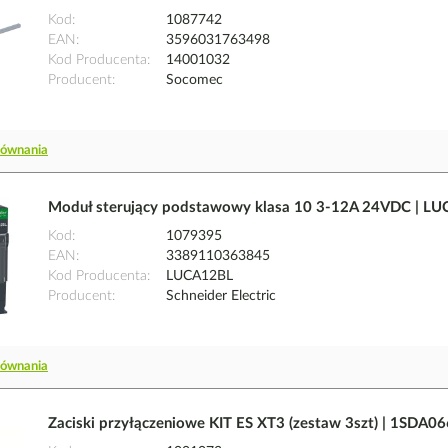
Kod
1087742
EAN
3596031763498
Kod Producenta
14001032
Producent
Socomec
równania
Moduł sterujący podstawowy klasa 10 3-12A 24VDC | LUC
Kod
1079395
EAN
3389110363845
Kod Producenta
LUCA12BL
Producent
Schneider Electric
równania
Zaciski przyłączeniowe KIT ES XT3 (zestaw 3szt) | 1SDA