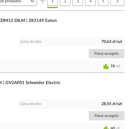
Aktualnie czytasz stronę
Strona
Strona
Strona
Strona
Strona
Nastę
1
2
3
4
5
DM12 DILM | 283149 Eaton
Cena brutto
70,63 zł/szt
Pokaż szczegóły
78
szt
K | GV2AF01 Schneider Electric
Cena brutto
28,55 zł/szt
Pokaż szczegóły
60
szt