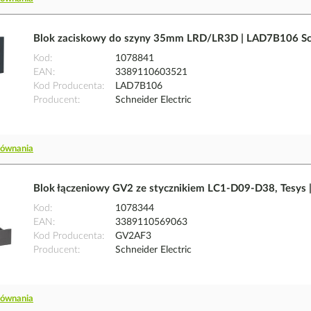
Blok zaciskowy do szyny 35mm LRD/LR3D | LAD7B106 Sch
Kod
1078841
EAN
3389110603521
Kod Producenta
LAD7B106
Producent
Schneider Electric
równania
Blok łączeniowy GV2 ze stycznikiem LC1-D09-D38, Tesys |
Kod
1078344
EAN
3389110569063
Kod Producenta
GV2AF3
Producent
Schneider Electric
równania