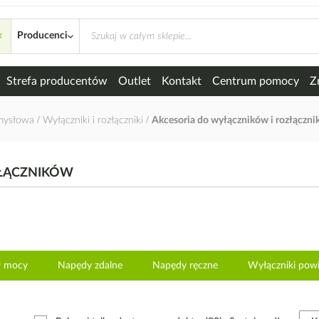
×
ików i rozłączników
Producenci
Strefa producentów
Outlet
Kontakt
Centrum pomocy
Z
emysłowa
Wyłączniki i rozłączniki
Akcesoria do wyłączników i rozłączn
ZŁĄCZNIKÓW
w mocy
Napędy zdalne
Napędy ręczne
Wyłączniki powi