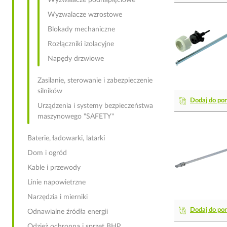
Wyzwalacze podnapięciowe
Wyzwalacze wzrostowe
Blokady mechaniczne
Rozłączniki izolacyjne
Napędy drzwiowe
Zasilanie, sterowanie i zabezpieczenie
silników
Dodaj do po
Urządzenia i systemy bezpieczeństwa
maszynowego "SAFETY"
Baterie, ładowarki, latarki
Dom i ogród
Kable i przewody
Linie napowietrzne
Narzędzia i mierniki
Dodaj do po
Odnawialne źródła energii
Odzież ochronna i sprzęt BHP