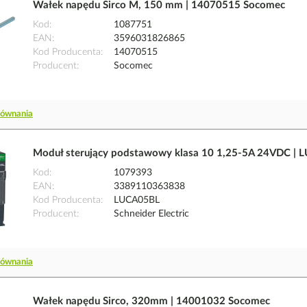
Wałek napędu Sirco M, 150 mm | 14070515 Socomec
Kod
1087751
EAN
3596031826865
Kod Producenta
14070515
Producent
Socomec
równania
Moduł sterujący podstawowy klasa 10 1,25-5A 24VDC | L
Kod
1079393
EAN
3389110363838
Kod Producenta
LUCA05BL
Producent
Schneider Electric
równania
Wałek napędu Sirco, 320mm | 14001032 Socomec