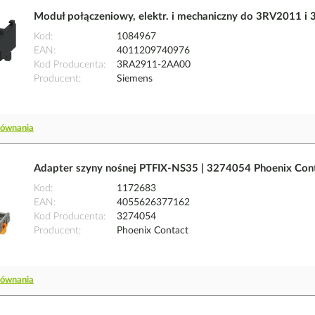
Moduł połączeniowy, elektr. i mechaniczny do 3RV2011 
Kod
1084967
EAN
4011209740976
Kod Producenta
3RA2911-2AA00
Producent
Siemens
równania
Adapter szyny nośnej PTFIX-NS35 | 3274054 Phoenix Con
Kod
1172683
EAN
4055626377162
Kod Producenta
3274054
Producent
Phoenix Contact
równania