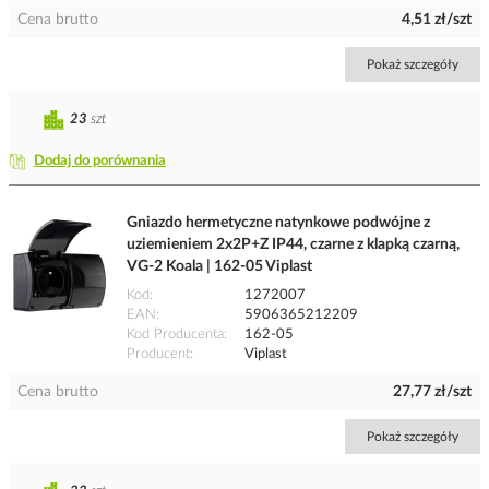
Cena brutto
4,51 zł/szt
Pokaż szczegóły
23
szt
Dodaj do porównania
Gniazdo hermetyczne natynkowe podwójne z
uziemieniem 2x2P+Z IP44, czarne z klapką czarną,
VG-2 Koala | 162-05 Viplast
Kod
1272007
EAN
5906365212209
Kod Producenta
162-05
Producent
Viplast
Cena brutto
27,77 zł/szt
Pokaż szczegóły