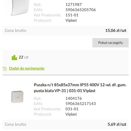
Kod
1271987
EAN
5906365205706
Kod Producenta
151-01
Producent
Viplast
Cena brutto
15,06 zł/szt
Pokaż szczegóły
22
szt
Dodaj do porównania
Puszka n/t 85x85x37mm IP55 400V 12-wl. dł. gum.
pusta biała VP-31 | 031-01 Viplast
Kod
1404176
EAN
5906365217143
Kod Producenta
031-01
Producent
Viplast
Cena brutto
5,69 zł/szt