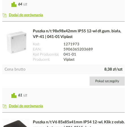
64
szt
Dodaj do porównania
Puszka n/t 98x98x42mm IP55 12-wl dł.gum. biała,
VP-41 | 041-01 Viplast
Kod
1271973
EAN
5906365203689
Kod Producenta
041-01
Producent
Viplast
Cena brutto
8,38 zł/szt
Pokaż szczegóły
61
szt
Dodaj do porównania
Puszka n/t V6 85x85x41mm IP54 12-wl. Klik z osłab.