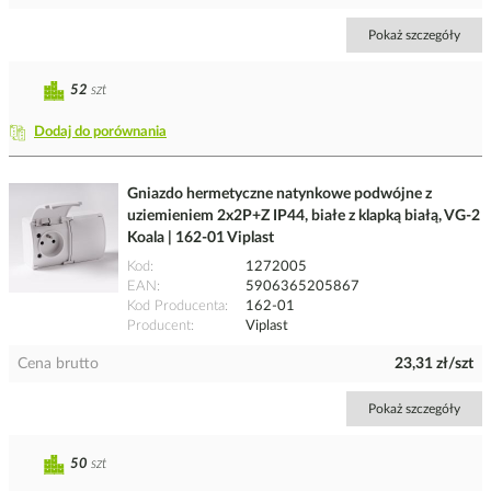
Pokaż szczegóły
52
szt
Dodaj do porównania
Gniazdo hermetyczne natynkowe podwójne z
uziemieniem 2x2P+Z IP44, białe z klapką białą, VG-2
Koala | 162-01 Viplast
Kod
1272005
EAN
5906365205867
Kod Producenta
162-01
Producent
Viplast
Cena brutto
23,31 zł/szt
Pokaż szczegóły
50
szt