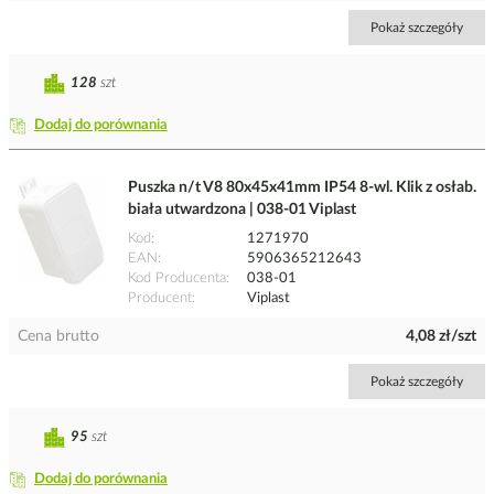
Pokaż szczegóły
128
szt
Dodaj do porównania
Puszka n/t V8 80x45x41mm IP54 8-wl. Klik z osłab.
biała utwardzona | 038-01 Viplast
Kod
1271970
EAN
5906365212643
Kod Producenta
038-01
Producent
Viplast
Cena brutto
4,08 zł/szt
Pokaż szczegóły
95
szt
Dodaj do porównania