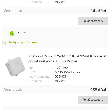
Producent
Viplast
Cena brutto
4,51 zł/szt
Pokaż szczegóły
362
szt
Dodaj do porównania
Puszka n/t V5 75x75x41mm IP54 12-wl. Klik z osłab.
popiel elastyczna | 035-03 Viplast
Kod
1271964
EAN
5906365212377
Kod Producenta
035-03
Producent
Viplast
Cena brutto
4,08 zł/szt
Pokaż szczegóły