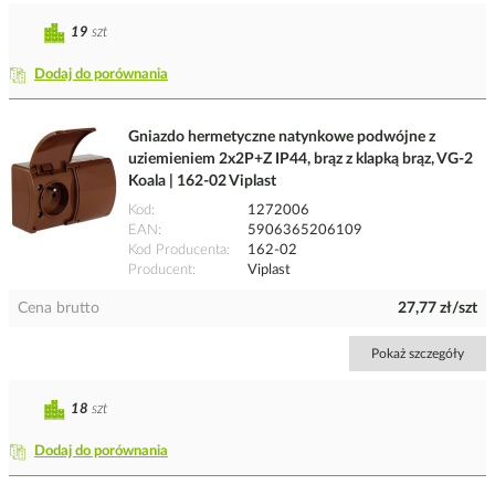
19
szt
Dodaj do porównania
Gniazdo hermetyczne natynkowe podwójne z
uziemieniem 2x2P+Z IP44, brąz z klapką brąz, VG-2
Koala | 162-02 Viplast
Kod
1272006
EAN
5906365206109
Kod Producenta
162-02
Producent
Viplast
Cena brutto
27,77 zł/szt
Pokaż szczegóły
18
szt
Dodaj do porównania