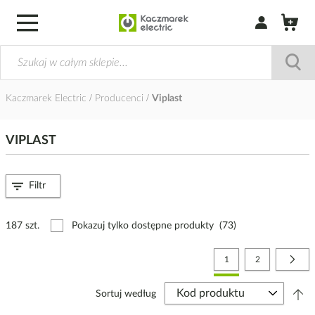
Zaloguj się / Z
Kaczmarek Electric
Producenci
Viplast
VIPLAST
Filtr
187 szt.
Pokazuj tylko dostępne produkty
(73)
Strona
Aktualnie czytasz stronę
Strona
Stro
Nast
1
2
Sortuj według