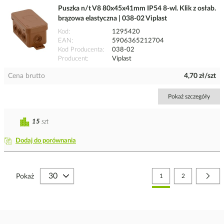
Puszka n/t V8 80x45x41mm IP54 8-wl. Klik z osłab.
brązowa elastyczna | 038-02 Viplast
Kod
1295420
EAN
5906365212704
Kod Producenta
038-02
Producent
Viplast
Cena brutto
4,70 zł/szt
Pokaż szczegóły
15
szt
Dodaj do porównania
Strona
Aktualnie czytasz stronę
Strona
Stro
Nast
Pokaż
1
2