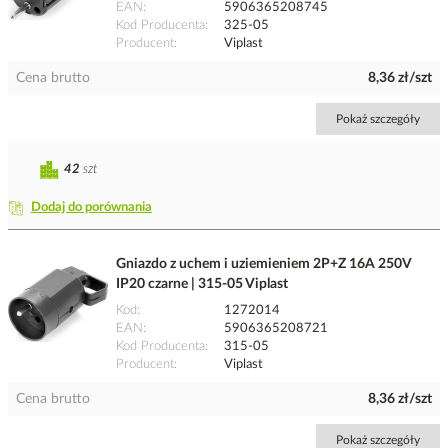
EAN
5906365208745
Kod Producenta
325-05
Producent
Viplast
Cena brutto
8,36 zł/szt
Pokaż szczegóły
42
szt
Dodaj do porównania
Gniazdo z uchem i uziemieniem 2P+Z 16A 250V
IP20 czarne | 315-05 Viplast
Kod
1272014
EAN
5906365208721
Kod Producenta
315-05
Producent
Viplast
Cena brutto
8,36 zł/szt
Pokaż szczegóły