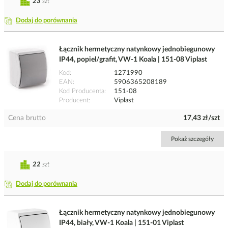
23
szt
Dodaj do porównania
Łącznik hermetyczny natynkowy jednobiegunowy
IP44, popiel/grafit, VW-1 Koala | 151-08 Viplast
Kod
1271990
EAN
5906365208189
Kod Producenta
151-08
Producent
Viplast
Cena brutto
17,43 zł/szt
Pokaż szczegóły
22
szt
Dodaj do porównania
Łącznik hermetyczny natynkowy jednobiegunowy
IP44, biały, VW-1 Koala | 151-01 Viplast