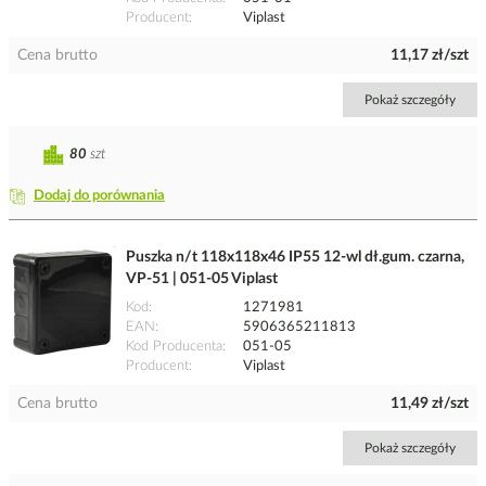
Producent
Viplast
Cena brutto
11,17 zł/szt
Pokaż szczegóły
80
szt
Dodaj do porównania
Puszka n/t 118x118x46 IP55 12-wl dł.gum. czarna,
VP-51 | 051-05 Viplast
Kod
1271981
EAN
5906365211813
Kod Producenta
051-05
Producent
Viplast
Cena brutto
11,49 zł/szt
Pokaż szczegóły