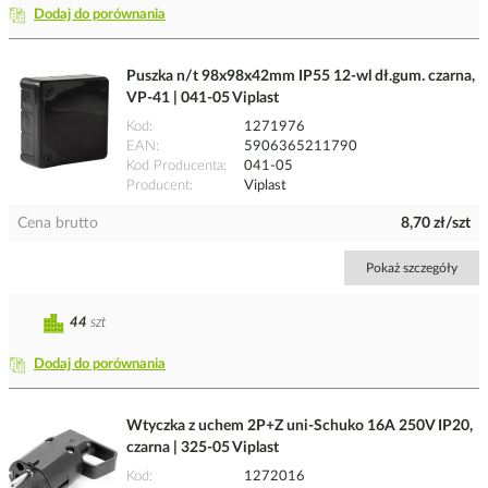
Dodaj do porównania
Puszka n/t 98x98x42mm IP55 12-wl dł.gum. czarna,
VP-41 | 041-05 Viplast
Kod
1271976
EAN
5906365211790
Kod Producenta
041-05
Producent
Viplast
Cena brutto
8,70 zł/szt
Pokaż szczegóły
44
szt
Dodaj do porównania
Wtyczka z uchem 2P+Z uni-Schuko 16A 250V IP20,
czarna | 325-05 Viplast
Kod
1272016