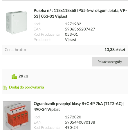
Puszka n/t 118x118x68 IP55 6-wl dł.gum. biała, VP-
53 | 053-01 Viplast
Kod
1271982
EAN
5906365207427
Kod Producenta
053-01
Producent
Viplast
Cena brutto
13,38 zł/szt
Pokaż szczegóły
20
szt
Dodaj do porównania
Ogranicznik przepięć klasy B+C 4P 7kA (T1T2-AC) |
490-24 Viplast
Kod
1272020
EAN
5905440090138
Kod Producenta
490-24