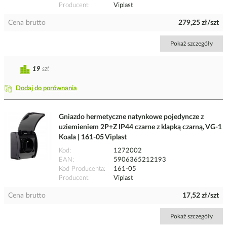
Producent
Viplast
Cena brutto
279,25 zł/szt
Pokaż szczegóły
19
szt
Dodaj do porównania
Gniazdo hermetyczne natynkowe pojedyncze z
uziemieniem 2P+Z IP44 czarne z klapką czarną, VG-1
Koala | 161-05 Viplast
Kod
1272002
EAN
5906365212193
Kod Producenta
161-05
Producent
Viplast
Cena brutto
17,52 zł/szt
Pokaż szczegóły