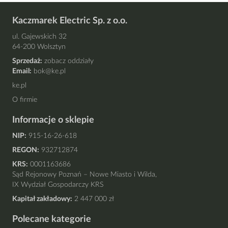
Kaczmarek Electric Sp. z o.o.
ul. Gajewskich 32
64-200 Wolsztyn
Sprzedaż:
zobacz oddziały
Email:
bok@ke.pl
ke.pl
O firmie
Informacje o sklepie
NIP:
915-16-26-618
REGON:
932712874
KRS:
0001163686
Sąd Rejonowy Poznań – Nowe Miasto i Wilda,
IX Wydział Gospodarczy KRS
Kapitał zakładowy:
2 447 000 zł
Polecane kategorie