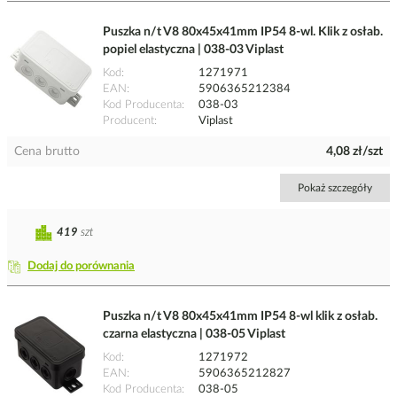
Puszka n/t V8 80x45x41mm IP54 8-wl. Klik z osłab.
popiel elastyczna | 038-03 Viplast
Kod
1271971
EAN
5906365212384
Kod Producenta
038-03
Producent
Viplast
Cena brutto
4,08 zł/szt
Pokaż szczegóły
419
szt
Dodaj do porównania
Puszka n/t V8 80x45x41mm IP54 8-wl klik z osłab.
czarna elastyczna | 038-05 Viplast
Kod
1271972
EAN
5906365212827
Kod Producenta
038-05