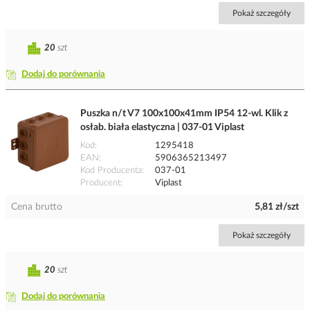
Pokaż szczegóły
20
szt
Dodaj do porównania
Puszka n/t V7 100x100x41mm IP54 12-wl. Klik z
osłab. biała elastyczna | 037-01 Viplast
Kod
1295418
EAN
5906365213497
Kod Producenta
037-01
Producent
Viplast
Cena brutto
5,81 zł/szt
Pokaż szczegóły
20
szt
Dodaj do porównania