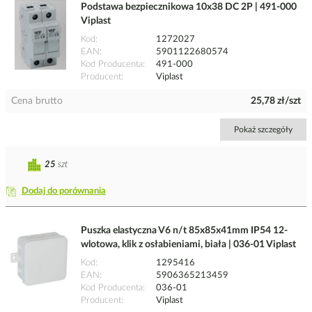
Podstawa bezpiecznikowa 10x38 DC 2P | 491-000
Viplast
Kod
1272027
EAN
5901122680574
Kod Producenta
491-000
Producent
Viplast
Cena brutto
25,78 zł/szt
Pokaż szczegóły
25
szt
Dodaj do porównania
Puszka elastyczna V6 n/t 85x85x41mm IP54 12-
wlotowa, klik z osłabieniami, biała | 036-01 Viplast
Kod
1295416
EAN
5906365213459
Kod Producenta
036-01
Producent
Viplast