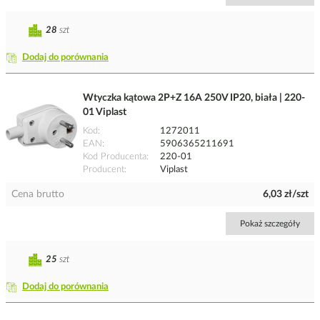
28
szt
Dodaj do porównania
Wtyczka kątowa 2P+Z 16A 250V IP20, biała | 220-
01 Viplast
Kod
1272011
EAN
5906365211691
Kod Producenta
220-01
Producent
Viplast
Cena brutto
6,03 zł/szt
Pokaż szczegóły
25
szt
Dodaj do porównania