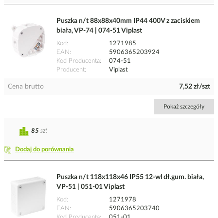
Puszka n/t 88x88x40mm IP44 400V z zaciskiem
biała, VP-74 | 074-51 Viplast
Kod
1271985
EAN
5906365203924
Kod Producenta
074-51
Producent
Viplast
Cena brutto
7,52 zł/szt
Pokaż szczegóły
85
szt
Dodaj do porównania
Puszka n/t 118x118x46 IP55 12-wl dł.gum. biała,
VP-51 | 051-01 Viplast
Kod
1271978
EAN
5906365203740
Kod Producenta
051-01