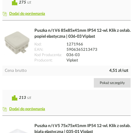
275
szt
Dodaj do porównania
Puszka n/t V6 85x85x41mm IP54 12-wl. Klik z osłab.
popiel elastyczna | 036-03 Viplast
Kod
1271966
EAN
5906365213473
Kod Producenta
036-03
Producent
Viplast
Cena brutto
4,51 zł/szt
Pokaż szczegóły
213
szt
Dodaj do porównania
Puszka n/t V5 75x75x41mm IP54 12-wl. Klik z osłab.
biała elastyczna | 035-01 Viplast