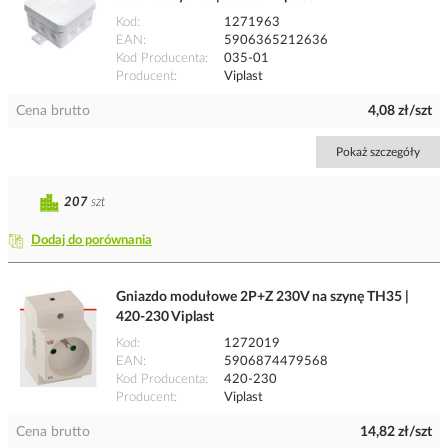
Kod
1271963
EAN
5906365212636
Kod Producenta
035-01
Producent
Viplast
Cena brutto
4,08 zł/szt
Pokaż szczegóły
207
szt
Dodaj do porównania
Gniazdo modułowe 2P+Z 230V na szynę TH35 |
420-230 Viplast
Kod
1272019
EAN
5906874479568
Kod Producenta
420-230
Producent
Viplast
Cena brutto
14,82 zł/szt