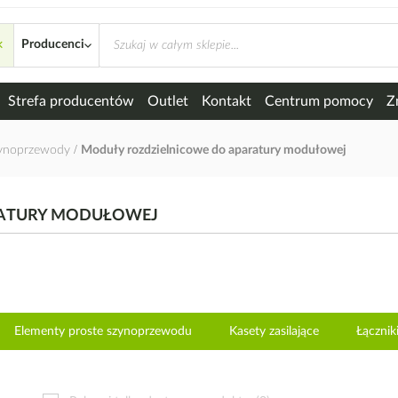
×
e do aparatury modułowej
Producenci
Strefa producentów
Outlet
Kontakt
Centrum pomocy
Z
ynoprzewody
Moduły rozdzielnicowe do aparatury modułowej
RATURY MODUŁOWEJ
Elementy proste szynoprzewodu
Kasety zasilające
Łączni