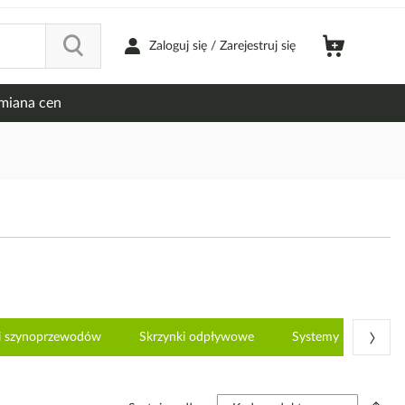
Zaloguj się / Zarejestruj się
miana cen
›
ki szynoprzewodów
Skrzynki odpływowe
Systemy montażow