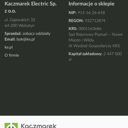
Kaczmarek Electric Sp.
Informacje o sklepie
z o.o.
NIP:
915-16-26-618
ul. Gajewskich 32
REGON:
932712874
64-200 Wolsztyn
KRS:
0001163686
Sprzedaż:
zobacz oddziały
Sąd Rejonowy Poznań – Nowe
Email:
bok@ke.pl
Miasto i Wilda,
IX Wydział Gospodarczy KRS
ke.pl
Kapitał zakładowy:
2 447 000
O firmie
zł