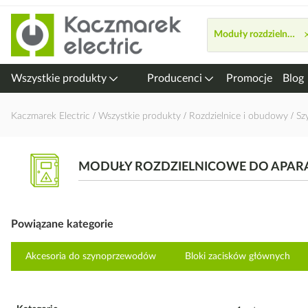
Przejdź
do
Moduły rozdzielnicow
treści
Wszystkie produkty
Producenci
Promocje
Blog
Kaczmarek Electric
Wszystkie produkty
Rozdzielnice i obudowy
Sz
MODUŁY ROZDZIELNICOWE DO APA
Powiązane kategorie
Akcesoria do szynoprzewodów
Bloki zacisków głównych