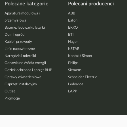
Polecane kategorie
Polecani producenci
Aparatura modułowa i
ABB
przemysłowa
Eaton
Baterie, ładowarki, latarki
ERKO
Dom i ogród
ETI
Kable i przewody
Hager
Linie napowietrzne
KSTAR
Narzędzia i mierniki
Kontakt Simon
Odnawialne źródła energii
Philips
Odzież ochronna i sprzęt BHP
Siemens
Oprawy oświetleniowe
Schneider Electric
Osprzęt instalacyjny
Ledvance
Outlet
LAPP
Promocje