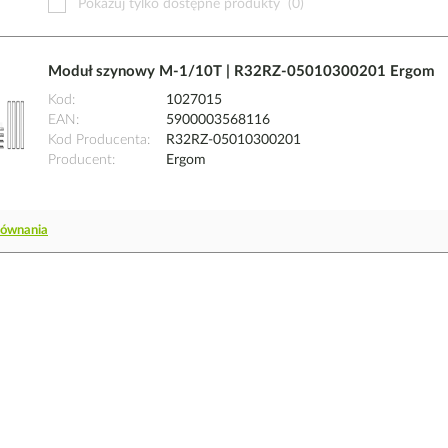
Pokazuj tylko dostępne produkty
(0)
Moduł szynowy M-1/10T | R32RZ-05010300201 Ergom
Kod
1027015
EAN
5900003568116
Kod Producenta
R32RZ-05010300201
Producent
Ergom
równania