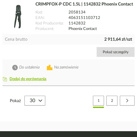
CRIMPFOX-P CDC 1.5L | 1142832 Phoenix Contact
Kod
2058134
EAN
4063151103712
Kod Producenta
1142832
Producent
Phoenix Contact
Cena brutto
2 911,64 zł/szt
Pokaż szczegóły
Do ustalenia
Na zamówienie
Dodaj do porównania
Strona
Aktualnie czytasz stronę
Strona
Stro
Nast
Pokaż
1
2