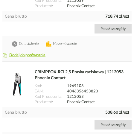
Kod Producenta
1212059
Producent
Phoenix Contact
Cena brutto
718,74 zł/szt
Pokaż szczegóły
Do ustalenia
Na zamówienie
Dodaj do porównania
CRIMPFOX-RCI 2,5 Praska zaciskowa | 1212053
Phoenix Contact
Kod
1969108
EAN
4046356453820
Kod Producenta
1212053
Producent
Phoenix Contact
Cena brutto
538,60 zł/szt
Pokaż szczegóły