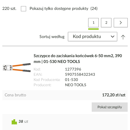
220 szt.
Pokazuj tylko dostępne produkty
(24)
Strona
Aktualnie czytasz stronę
Strona
Stro
Nast
1
2
Sortuj według
Szczypce do zaciskania końcówek 6-50 mm2, 390
mm | 01-530 NEO TOOLS
Kod
1277396
EAN
5907558432343
Kod Producenta
01-530
Producent
NEO TOOLS
Cena brutto
172,20 zł/szt
Pokaż szczegóły
38
szt