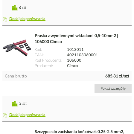
6
szt
Dodaj do porównania
Praska z wymiennymi wkładami 0,5-10mm2 |
106000 Cimco
Kod
1013011
EAN
4021103060001
Kod Producenta
106000
Producent
Cimco
Cena brutto
685,81 zł/szt
Pokaż szczegóły
3
szt
Dodaj do porównania
Szczypce do zaciskania końcówek 0.25-2.5 mm2,