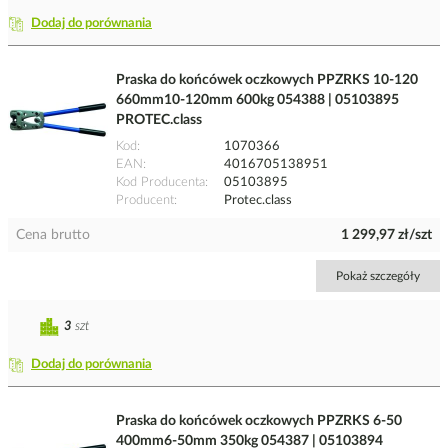
Dodaj do porównania
Praska do końcówek oczkowych PPZRKS 10-120
660mm10-120mm 600kg 054388 | 05103895
PROTEC.class
Kod
1070366
EAN
4016705138951
Kod Producenta
05103895
Producent
Protec.class
Cena brutto
1 299,97 zł/szt
Pokaż szczegóły
3
szt
Dodaj do porównania
Praska do końcówek oczkowych PPZRKS 6-50
400mm6-50mm 350kg 054387 | 05103894