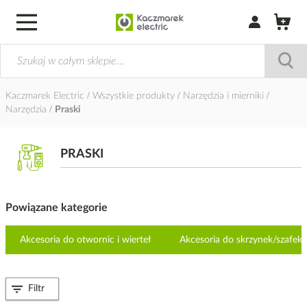
Zaloguj się / Z
Kaczmarek Electric
Wszystkie produkty
Narzędzia i mierniki
Narzędzia
Praski
PRASKI
Powiązane kategorie
Akcesoria do otwornic i wierteł
Akcesoria do skrzynek/szafe
Filtr