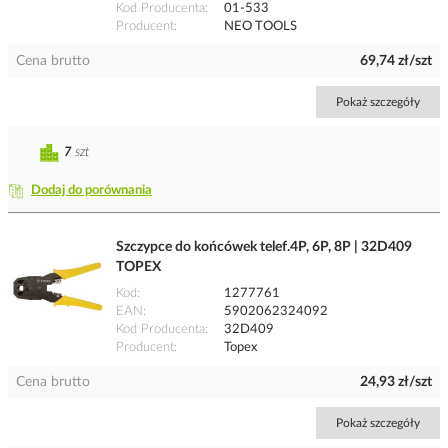
Kod Producenta
01-533
Producent
NEO TOOLS
Cena brutto
69,74 zł/szt
Pokaż szczegóły
7
szt
Dodaj do porównania
Szczypce do końcówek telef.4P, 6P, 8P | 32D409
TOPEX
Kod
1277761
EAN
5902062324092
Kod Producenta
32D409
Producent
Topex
Cena brutto
24,93 zł/szt
Pokaż szczegóły