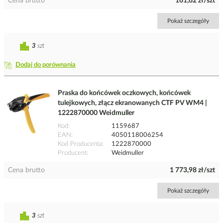
Cena brutto
161,62 zł/szt
Pokaż szczegóły
3
szt
Dodaj do porównania
Praska do końcówek oczkowych, końcówek
tulejkowych, złącz ekranowanych CTF PV WM4 |
1222870000 Weidmuller
Kod
1159687
EAN
4050118006254
Kod Producenta
1222870000
Producent
Weidmuller
Cena brutto
1 773,98 zł/szt
Pokaż szczegóły
3
szt