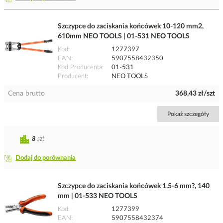
Szczypce do zaciskania końcówek 10-120 mm2,
610mm NEO TOOLS | 01-531 NEO TOOLS
Kod
1277397
EAN
5907558432350
Kod Producenta
01-531
Producent
NEO TOOLS
Cena brutto
368,43 zł/szt
Pokaż szczegóły
8
szt
Dodaj do porównania
Szczypce do zaciskania końcówek 1.5-6 mm?, 140
mm | 01-533 NEO TOOLS
Kod
1277399
EAN
5907558432374