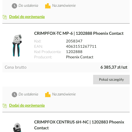
Do ustalenia
Na zamówienie
Dodaj do porównania
CRIMPFOX-TC MP-6 | 1202888 Phoenix Contact
Kod
2058347
EAN
4063151267711
Kod Producenta
1202888
Producent
Phoenix Contact
Cena brutto
6 385,37 zł/szt
Pokaż szczegóły
Do ustalenia
Na zamówienie
Dodaj do porównania
CRIMPFOX CENTRUS 6H-NC | 1202883 Phoenix
Contact