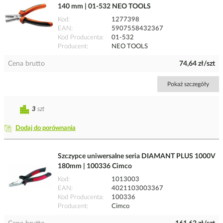
140 mm | 01-532 NEO TOOLS
Kod
1277398
EAN
5907558432367
Kod Producenta
01-532
Producent
NEO TOOLS
Cena brutto
74,64 zł/szt
Pokaż szczegóły
3
szt
Dodaj do porównania
Szczypce uniwersalne seria DIAMANT PLUS 1000V
180mm | 100336 Cimco
Kod
1013003
EAN
4021103003367
Kod Producenta
100336
Producent
Cimco