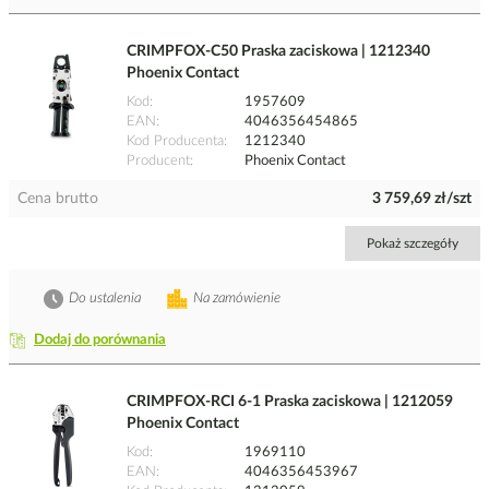
CRIMPFOX-C50 Praska zaciskowa | 1212340
Phoenix Contact
Kod
1957609
EAN
4046356454865
Kod Producenta
1212340
Producent
Phoenix Contact
Cena brutto
3 759,69 zł/szt
Pokaż szczegóły
Do ustalenia
Na zamówienie
Dodaj do porównania
CRIMPFOX-RCI 6-1 Praska zaciskowa | 1212059
Phoenix Contact
Kod
1969110
EAN
4046356453967