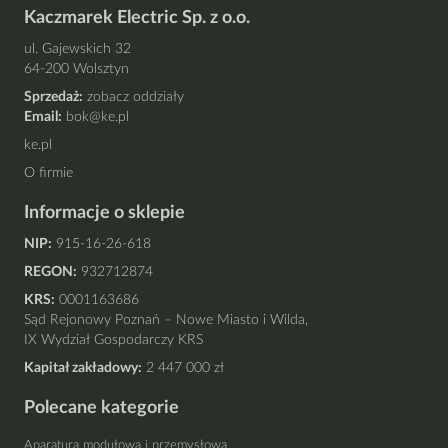
Kaczmarek Electric Sp. z o.o.
ul. Gajewskich 32
64-200 Wolsztyn
Sprzedaż:
zobacz oddziały
Email:
bok@ke.pl
ke.pl
O firmie
Informacje o sklepie
NIP:
915-16-26-618
REGON:
932712874
KRS:
0001163686
Sąd Rejonowy Poznań – Nowe Miasto i Wilda,
IX Wydział Gospodarczy KRS
Kapitał zakładowy:
2 447 000 zł
Polecane kategorie
Aparatura modułowa i przemysłowa