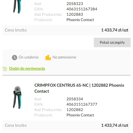
Kod
2058323
EAN
4063151267384
Kod Producenta
1202883
Producent
Phoenix Contact
Cena brutto
1 433,74 zł/szt
Pokaż szczegóły
Do ustalenia
Na zamówienie
Dodaj do porównania
CRIMPFOX CENTRUS 6S-NC | 1202882 Phoenix
Contact
Kod
2058334
EAN
4063151267377
Kod Producenta
1202882
Producent
Phoenix Contact
Cena brutto
1 433,74 zł/szt