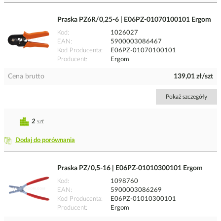
Praska PZ6R/0,25-6 | E06PZ-01070100101 Ergom
Kod
1026027
EAN
5900003086467
Kod Producenta
E06PZ-01070100101
Producent
Ergom
Cena brutto
139,01 zł/szt
Pokaż szczegóły
2
szt
Dodaj do porównania
Praska PZ/0,5-16 | E06PZ-01010300101 Ergom
Kod
1098760
EAN
5900003086269
Kod Producenta
E06PZ-01010300101
Producent
Ergom