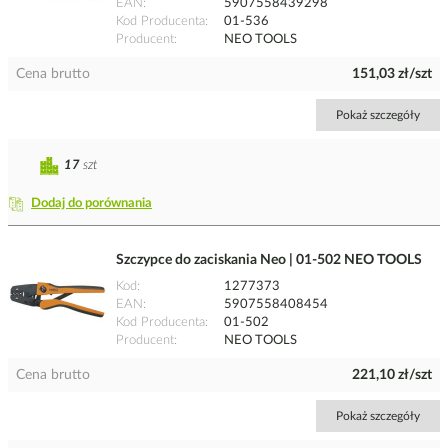
EAN
5907558439298
Kod Producenta
01-536
Producent
NEO TOOLS
Cena brutto
151,03 zł/szt
Pokaż szczegóły
17
szt
Dodaj do porównania
Szczypce do zaciskania Neo | 01-502 NEO TOOLS
Kod
1277373
EAN
5907558408454
Kod Producenta
01-502
Producent
NEO TOOLS
Cena brutto
221,10 zł/szt
Pokaż szczegóły