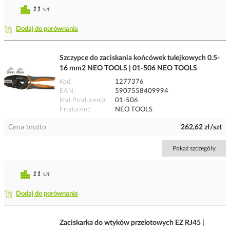
11
szt
Dodaj do porównania
Szczypce do zaciskania końcówek tulejkowych 0.5-
16 mm2 NEO TOOLS | 01-506 NEO TOOLS
Kod
1277376
EAN
5907558409994
Kod Producenta
01-506
Producent
NEO TOOLS
Cena brutto
262,62 zł/szt
Pokaż szczegóły
11
szt
Dodaj do porównania
Zaciskarka do wtyków przelotowych EZ RJ45 |