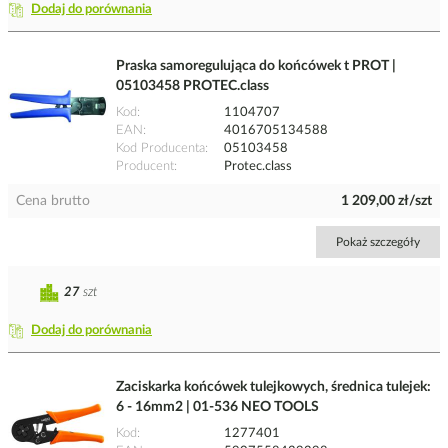
Dodaj do porównania
Praska samoregulująca do końcówek t PROT |
05103458 PROTEC.class
Kod
1104707
EAN
4016705134588
Kod Producenta
05103458
Producent
Protec.class
Cena brutto
1 209,00 zł/szt
Pokaż szczegóły
27
szt
Dodaj do porównania
Zaciskarka końcówek tulejkowych, średnica tulejek:
6 - 16mm2 | 01-536 NEO TOOLS
Kod
1277401