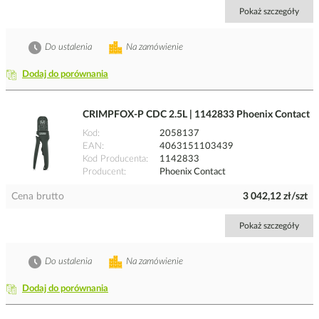
Pokaż szczegóły
Do ustalenia
Na zamówienie
Dodaj do porównania
CRIMPFOX-P CDC 2.5L | 1142833 Phoenix Contact
Kod
2058137
EAN
4063151103439
Kod Producenta
1142833
Producent
Phoenix Contact
Cena brutto
3 042,12 zł/szt
Pokaż szczegóły
Do ustalenia
Na zamówienie
Dodaj do porównania