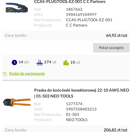
CCAS-PLUGTOOL-EZ-001 C C Partners
Kod
1867662
EAN
5904169104997
Kod Producenta
CCAS-PLUGTOOL-EZ-001
Producent
C C Partners
Cena brutto
64,92 zł/szt
Pokaż szczegóły
14
dni
274
szt
10
szt
Dodaj do porównania
Praska do końcówki konektorowej 22-10 AWG NEO
| 01-503 NEO TOOLS
Kod
1277374
EAN
5907558403213
Kod Producenta
01-503
Producent
NEO TOOLS
Cena brutto
206,82 zł/szt