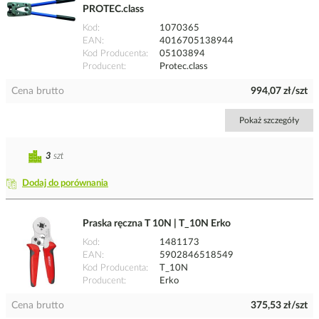
PROTEC.class
Kod
1070365
EAN
4016705138944
Kod Producenta
05103894
Producent
Protec.class
Cena brutto
994,07 zł/szt
Pokaż szczegóły
3
szt
Dodaj do porównania
Praska ręczna T 10N | T_10N Erko
Kod
1481173
EAN
5902846518549
Kod Producenta
T_10N
Producent
Erko
Cena brutto
375,53 zł/szt