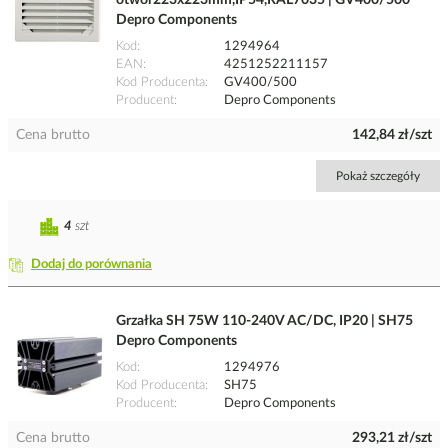
otwór223x223mm,IP54,RAL7035 | GV400/500
Depro Components
Kod
1294964
EAN
4251252211157
Kod Producenta
GV400/500
Producent
Depro Components
Cena brutto
142,84 zł/szt
Pokaż szczegóły
4
szt
Dodaj do porównania
Grzałka SH 75W 110-240V AC/DC, IP20 | SH75
Depro Components
Kod
1294976
Kod Producenta
SH75
Producent
Depro Components
Cena brutto
293,21 zł/szt