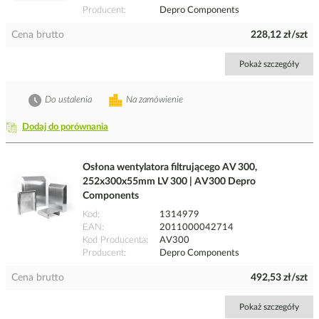
Producent
Depro Components
Cena brutto
228,12 zł/szt
Pokaż szczegóły
Do ustalenia
Na zamówienie
Dodaj do porównania
Osłona wentylatora filtrującego AV 300,
252x300x55mm LV 300 | AV300 Depro
Components
Kod
1314979
EAN
2011000042714
Kod Producenta
AV300
Producent
Depro Components
Cena brutto
492,53 zł/szt
Pokaż szczegóły