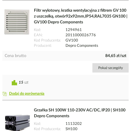
Filtr wylotowy, kratka wentylacyjna z filtrem GV 100
z uszczelką, otwór92x92mm,IP54,RAL7035 GN100 |
GV100 Depro Components
Kod
1294961
EAN
2011000026776
Kod Producenta
GV100
Producent
Depro Components
Cena brutto
84,65 zł/szt
Pokaż szczegóły
15
szt
Dodaj do porównania
Grzałka SH 100W 110-230V AC/DC, IP20 | SH100
Depro Components
Kod
1113202
Kod Producenta
SH100