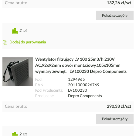
Cena brutto
132,26 zł/szt
Pokaż szczegóły
2
szt
Dodaj do porównania
Wentylator filtrujący LV 100 25m3/h 230V
AC,92x92mm otwór montażowy,105x105mm
wymiary zewnęt. | LV100230 Depro Components
Kod
1294965
EAN
2011000026769
Kod Producenta
LV100230
Producent
Depro Components
Cena brutto
290,33 zł/szt
Pokaż szczegóły
2
szt