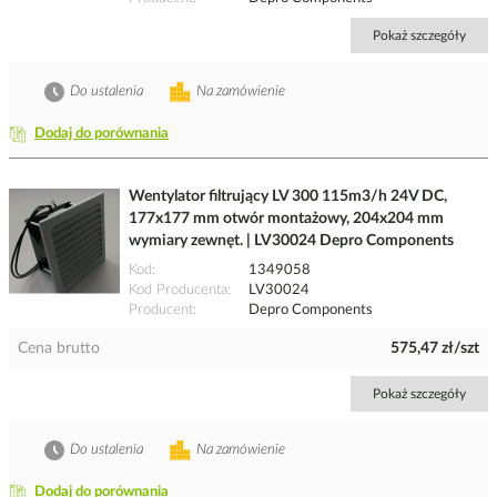
Pokaż szczegóły
Do ustalenia
Na zamówienie
Dodaj do porównania
Wentylator filtrujący LV 300 115m3/h 24V DC,
177x177 mm otwór montażowy, 204x204 mm
wymiary zewnęt. | LV30024 Depro Components
Kod
1349058
Kod Producenta
LV30024
Producent
Depro Components
Cena brutto
575,47 zł/szt
Pokaż szczegóły
Do ustalenia
Na zamówienie
Dodaj do porównania