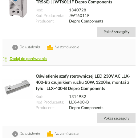
TRS60) | JWT6011F Depro Components
Kod
1340728
Kod Producenta
JWT6011F
Producent
Depro Components
Pokaż szczegóły
Do ustalenia
Na zamówienie
Dodaj do porównania
Oświetlenie szafy sterowniczej LED 230V AC LLX-
400-B z czujnikiem ruchu 10W, 1200lm, montaż z
tyłu | LLX-400-B Depro Components
Kod
1314982
Kod Producenta
LLX-400-B
Producent
Depro Components
Pokaż szczegóły
Do ustalenia
Na zamówienie