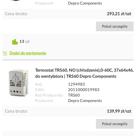
Producent
Depro Components
Cena brutto
293,21 zł/szt
Pokaż szczegóły
13
szt
Dodaj do porównania
Termostat TRS60, NO (chłodzenie),0-60C, 37x64x46,
do wentylatora | TRS60 Depro Components
Kod
1294983
EAN
2011000019983
Kod Producenta
TRS60
Producent
Depro Components
Cena brutto
139,99 zł/szt
Pokaż szczegóły