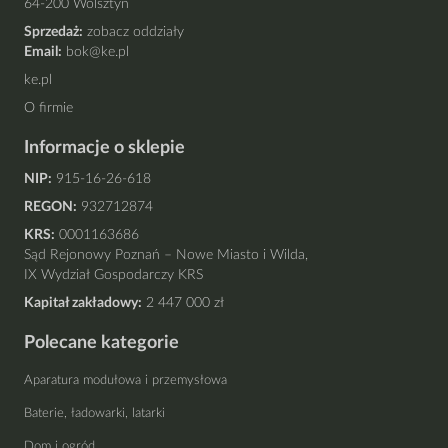
64-200 Wolsztyn
Sprzedaż:
zobacz oddziały
Email:
bok@ke.pl
ke.pl
O firmie
Informacje o sklepie
NIP:
915-16-26-618
REGON:
932712874
KRS:
0001163686
Sąd Rejonowy Poznań – Nowe Miasto i Wilda,
IX Wydział Gospodarczy KRS
Kapitał zakładowy:
2 447 000 zł
Polecane kategorie
Aparatura modułowa i przemysłowa
Baterie, ładowarki, latarki
Dom i ogród