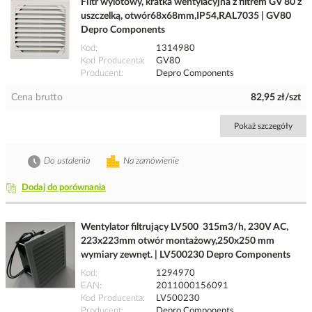
Filtr wylotowy, kratka wentylacyjna z filtrem GV 80 z
uszczelką, otwór68x68mm,IP54,RAL7035 | GV80
Depro Components
Kod
1314980
Kod Producenta
GV80
Producent
Depro Components
Cena brutto
82,95 zł/szt
Pokaż szczegóły
Do ustalenia
Na zamówienie
Dodaj do porównania
Wentylator filtrujący LV500 315m3/h, 230V AC,
223x223mm otwór montażowy,250x250 mm
wymiary zewnęt. | LV500230 Depro Components
Kod
1294970
EAN
2011000156091
Kod Producenta
LV500230
Producent
Depro Components