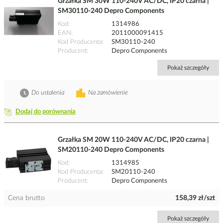
Grzałka SM 30W 110-240V AC/DC, IP20 czarna |
SM30110-240 Depro Components
Kod
1314986
EAN
2011000091415
Kod Producenta
SM30110-240
Producent
Depro Components
Pokaż szczegóły
Do ustalenia
Na zamówienie
Dodaj do porównania
Grzałka SM 20W 110-240V AC/DC, IP20 czarna |
SM20110-240 Depro Components
Kod
1314985
Kod Producenta
SM20110-240
Producent
Depro Components
Cena brutto
158,39 zł/szt
Pokaż szczegóły