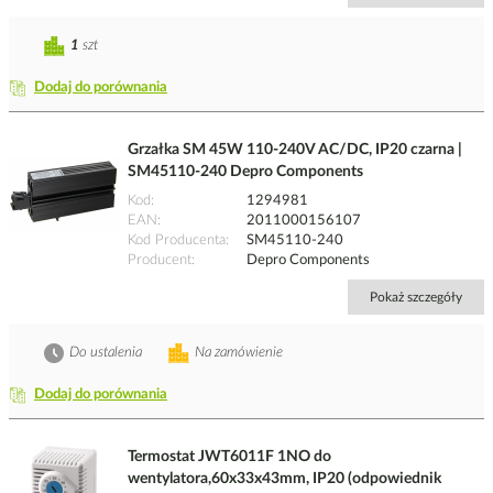
1
szt
Dodaj do porównania
Grzałka SM 45W 110-240V AC/DC, IP20 czarna |
SM45110-240 Depro Components
Kod
1294981
EAN
2011000156107
Kod Producenta
SM45110-240
Producent
Depro Components
Pokaż szczegóły
Do ustalenia
Na zamówienie
Dodaj do porównania
Termostat JWT6011F 1NO do
wentylatora,60x33x43mm, IP20 (odpowiednik