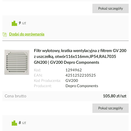
Pokaż szczegóły
9
szt
Dodaj do porównania
Filtr wylotowy, kratka wentylacyjna z filtrem GV 200
z uszczelką, otwór116x116mm,IP54,RAL7035
GN200 | GV200 Depro Components
Kod
1294962
EAN
4251252210525
Kod Producenta
GV200
Producent
Depro Components
Cena brutto
105,80 zł/szt
Pokaż szczegóły
8
szt