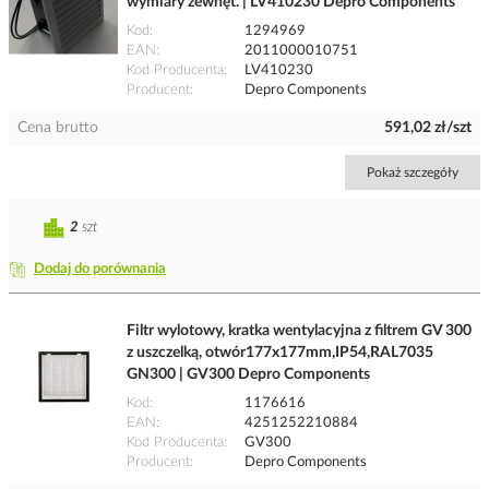
wymiary zewnęt. | LV410230 Depro Components
Kod
1294969
EAN
2011000010751
Kod Producenta
LV410230
Producent
Depro Components
Cena brutto
591,02 zł/szt
Pokaż szczegóły
2
szt
Dodaj do porównania
Filtr wylotowy, kratka wentylacyjna z filtrem GV 300
z uszczelką, otwór177x177mm,IP54,RAL7035
GN300 | GV300 Depro Components
Kod
1176616
EAN
4251252210884
Kod Producenta
GV300
Producent
Depro Components