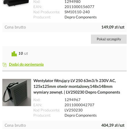
Kod
1294980
EAN
2011000156077
Kod Producenta
SM10110-240
Producent
Depro Components
Cena brutto
149,09 zł/szt
Pokaż szczegóły
10
szt
Dodaj do porównania
Wentylator filtrujący LV 250 63m3/h 230V AC,
125x125mm otwór montażowy,148x148mm
wymiary zewnęt. | LV250230 Depro Components
Kod
1294967
EAN
2011000042707
Kod Producenta
LV250230
Producent
Depro Components
Cena brutto
404,39 zł/szt