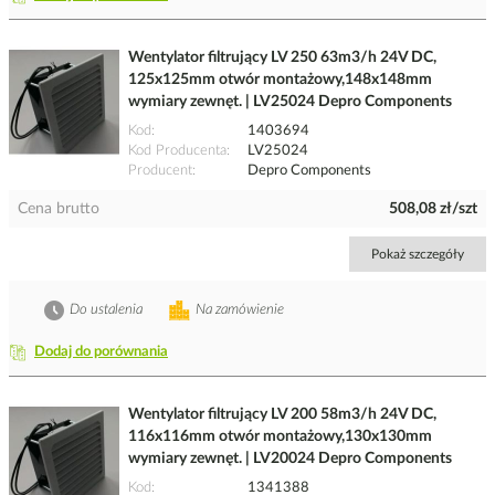
Wentylator filtrujący LV 250 63m3/h 24V DC,
125x125mm otwór montażowy,148x148mm
wymiary zewnęt. | LV25024 Depro Components
Kod
1403694
Kod Producenta
LV25024
Producent
Depro Components
Cena brutto
508,08 zł/szt
Pokaż szczegóły
Do ustalenia
Na zamówienie
Dodaj do porównania
Wentylator filtrujący LV 200 58m3/h 24V DC,
116x116mm otwór montażowy,130x130mm
wymiary zewnęt. | LV20024 Depro Components
Kod
1341388