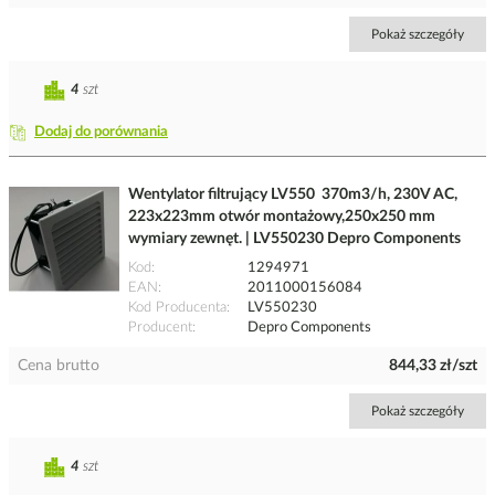
Pokaż szczegóły
4
szt
Dodaj do porównania
Wentylator filtrujący LV550 370m3/h, 230V AC,
223x223mm otwór montażowy,250x250 mm
wymiary zewnęt. | LV550230 Depro Components
Kod
1294971
EAN
2011000156084
Kod Producenta
LV550230
Producent
Depro Components
Cena brutto
844,33 zł/szt
Pokaż szczegóły
4
szt