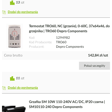
13
szt
Dodaj do porównania
Termostat TRO60, NC (grzanie), 0-60C, 37x64x46, do
grzejnika | TRO60 Depro Components
Kod
1294982
Kod Producenta
TRO60
Producent
Depro Components
Cena brutto
142,84 zł/szt
Pokaż szczegóły
11
szt
Dodaj do porównania
Grzałka SM 10W 110-240V AC/DC, IP20 czarna |
SM10110-240 Depro Components