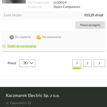
Kod Producenta
LV20024
Producent
Depro Components
Cena brutto
513,25 zł/szt
Pokaż szczegóły
Do ustalenia
Na zamówienie
Dodaj do porównania
Strona
Aktualnie czytasz stronę
Strona
Stro
Nast
Pokaż
1
2
Kaczmarek Electric Sp. z o.o.
ul. Gajewskich 32