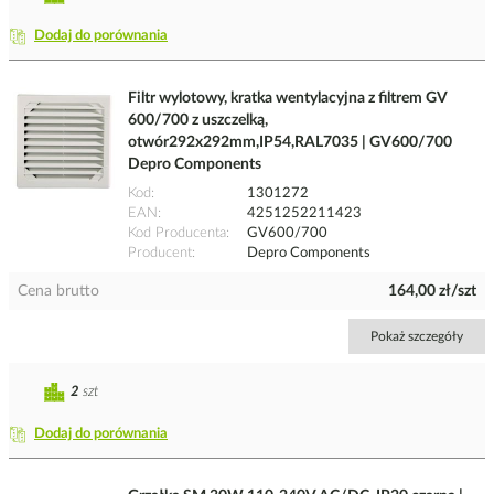
Dodaj do porównania
Filtr wylotowy, kratka wentylacyjna z filtrem GV
600/700 z uszczelką,
otwór292x292mm,IP54,RAL7035 | GV600/700
Depro Components
Kod
1301272
EAN
4251252211423
Kod Producenta
GV600/700
Producent
Depro Components
Cena brutto
164,00 zł/szt
Pokaż szczegóły
2
szt
Dodaj do porównania