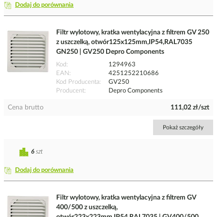
Dodaj do porównania
Filtr wylotowy, kratka wentylacyjna z filtrem GV 250
z uszczelką, otwór125x125mm,IP54,RAL7035
GN250 | GV250 Depro Components
Kod
1294963
EAN
4251252210686
Kod Producenta
GV250
Producent
Depro Components
Cena brutto
111,02 zł/szt
Pokaż szczegóły
6
szt
Dodaj do porównania
Filtr wylotowy, kratka wentylacyjna z filtrem GV
400/500 z uszczelką,