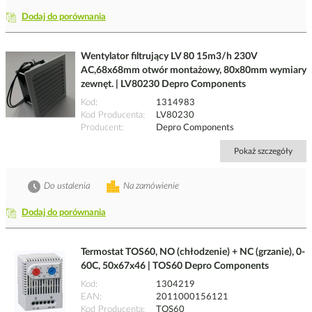
Dodaj do porównania
Wentylator filtrujący LV 80 15m3/h 230V
AC,68x68mm otwór montażowy, 80x80mm wymiary
zewnęt. | LV80230 Depro Components
Kod
1314983
Kod Producenta
LV80230
Producent
Depro Components
Pokaż szczegóły
Do ustalenia
Na zamówienie
Dodaj do porównania
Termostat TOS60, NO (chłodzenie) + NC (grzanie), 0-
60C, 50x67x46 | TOS60 Depro Components
Kod
1304219
EAN
2011000156121
Kod Producenta
TOS60