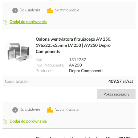
Do ustalenia
Na zamówienie
Dodaj do porównania
Osłona wentylatora filtrującego AV 250,
196x225x55mm LV 250 | AV250 Depro
Components
Kod
1312787
Kod Producenta
AV250
Producent
Depro Components
Cena brutto
409,57 zł/szt
Pokaż szczegóły
Do ustalenia
Na zamówienie
Dodaj do porównania