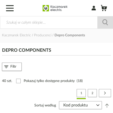
Zaloguj się / Z
Kaczmarek Electric
Producenci
Depro Components
DEPRO COMPONENTS
Filtr
40 szt.
Pokazuj tylko dostępne produkty
(18)
Strona
Aktualnie czytasz stronę
Strona
Stro
Nast
1
2
Sortuj według