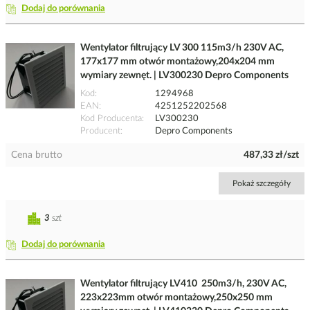
Dodaj do porównania
Wentylator filtrujący LV 300 115m3/h 230V AC,
177x177 mm otwór montażowy,204x204 mm
wymiary zewnęt. | LV300230 Depro Components
Kod
1294968
EAN
4251252202568
Kod Producenta
LV300230
Producent
Depro Components
Cena brutto
487,33 zł/szt
Pokaż szczegóły
3
szt
Dodaj do porównania
Wentylator filtrujący LV410 250m3/h, 230V AC,
223x223mm otwór montażowy,250x250 mm