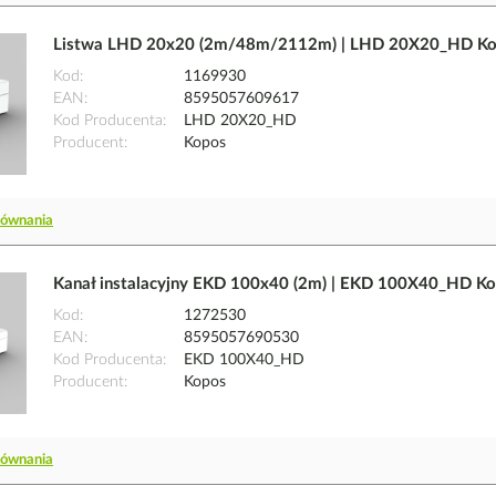
Listwa LHD 20x20 (2m/48m/2112m) | LHD 20X20_HD K
Kod
1169930
EAN
8595057609617
Kod Producenta
LHD 20X20_HD
Producent
Kopos
równania
Kanał instalacyjny EKD 100x40 (2m) | EKD 100X40_HD K
Kod
1272530
EAN
8595057690530
Kod Producenta
EKD 100X40_HD
Producent
Kopos
równania