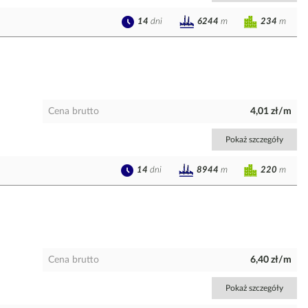
14
dni
234
m
6244
m
Cena brutto
4,01 zł/m
Pokaż szczegóły
14
dni
220
m
8944
m
Cena brutto
6,40 zł/m
Pokaż szczegóły