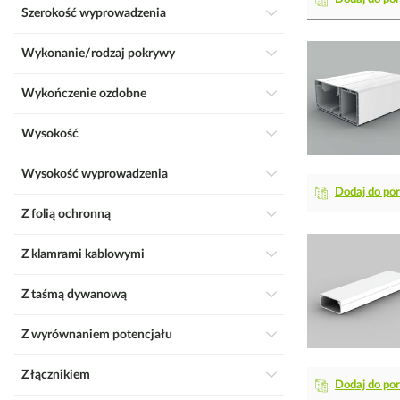
Szerokość wyprowadzenia
Wykonanie/rodzaj pokrywy
Wykończenie ozdobne
Wysokość
Wysokość wyprowadzenia
Dodaj do po
Z folią ochronną
Z klamrami kablowymi
Z taśmą dywanową
Z wyrównaniem potencjału
Z łącznikiem
Dodaj do po