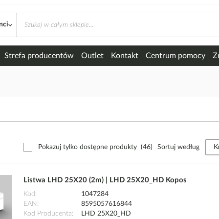
nci
Strefa producentów
Outlet
Kontakt
Centrum pomocy
Z
Pokazuj tylko dostępne produkty
(46)
Sortuj według
Listwa LHD 25X20 (2m) | LHD 25X20_HD Kopos
Kod
1047284
EAN
8595057616844
Kod Producenta
LHD 25X20_HD