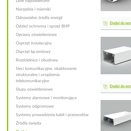
Linie napowietrzne
Narzędzia i mierniki
Odnawialne źródła energii
Dodaj do po
Odzież ochronna i sprzęt BHP
Oprawy oświetleniowe
Osprzęt instalacyjny
Osprzęt łączeniowy
Rozdzielnice i obudowy
Sieci komunikacyjne, okablowanie
strukturalne i urządzenia
telekomunikacyjne
Dodaj do po
Słupy oświetleniowe
Systemy alarmowe i monitorujące
Systemy odgromowe
Systemy prowadzenia kabli i przewodów
Źródła światła