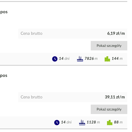
opos
Cena brutto
6,19 zł/m
Pokaż szczegóły
14
dni
144
m
7826
m
opos
Cena brutto
39,11 zł/m
Pokaż szczegóły
14
dni
88
m
1128
m