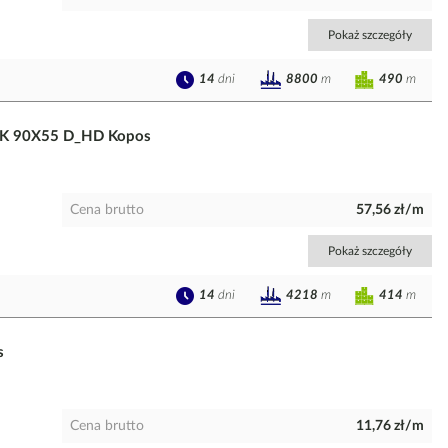
Pokaż szczegóły
14
dni
490
m
8800
m
 PK 90X55 D_HD Kopos
Cena brutto
57,56 zł/m
Pokaż szczegóły
14
dni
414
m
4218
m
s
Cena brutto
11,76 zł/m