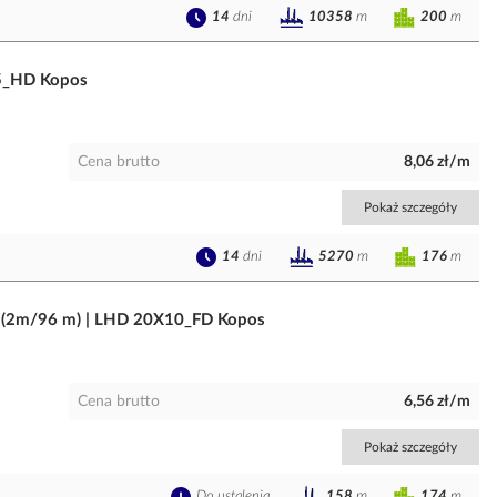
14
dni
200
m
10358
m
5_HD Kopos
Cena brutto
8,06 zł/m
Pokaż szczegóły
14
dni
176
m
5270
m
na (2m/96 m) | LHD 20X10_FD Kopos
Cena brutto
6,56 zł/m
Pokaż szczegóły
Do ustalenia
174
m
158
m