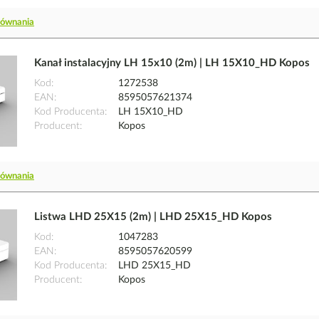
równania
Kanał instalacyjny LH 15x10 (2m) | LH 15X10_HD Kopos
Kod
1272538
EAN
8595057621374
Kod Producenta
LH 15X10_HD
Producent
Kopos
równania
Listwa LHD 25X15 (2m) | LHD 25X15_HD Kopos
Kod
1047283
EAN
8595057620599
Kod Producenta
LHD 25X15_HD
Producent
Kopos