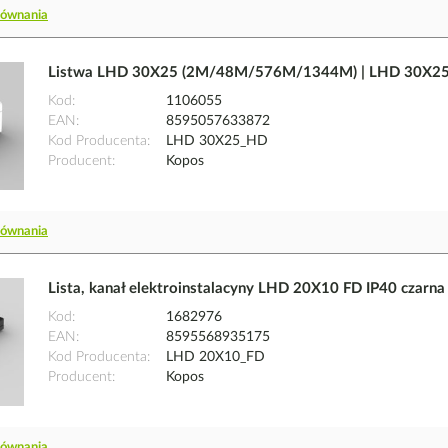
równania
Listwa LHD 30X25 (2M/48M/576M/1344M) | LHD 30X2
Kod
1106055
EAN
8595057633872
Kod Producenta
LHD 30X25_HD
Producent
Kopos
równania
Lista, kanał elektroinstalacyny LHD 20X10 FD IP40 czar
Kod
1682976
EAN
8595568935175
Kod Producenta
LHD 20X10_FD
Producent
Kopos
równania