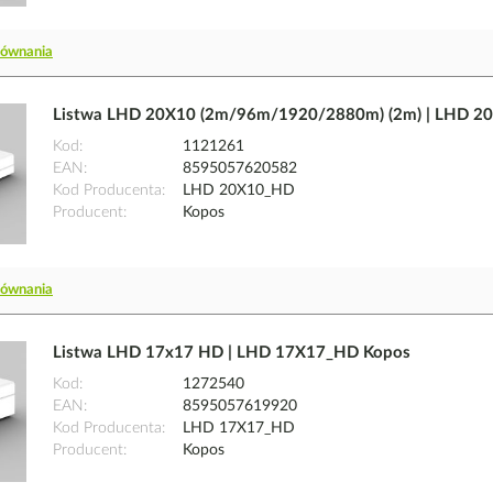
równania
Listwa LHD 20X10 (2m/96m/1920/2880m) (2m) | LHD 2
Kod
1121261
EAN
8595057620582
Kod Producenta
LHD 20X10_HD
Producent
Kopos
równania
Listwa LHD 17x17 HD | LHD 17X17_HD Kopos
Kod
1272540
EAN
8595057619920
Kod Producenta
LHD 17X17_HD
Producent
Kopos