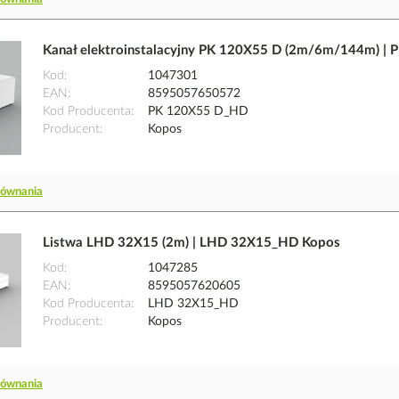
Kanał elektroinstalacyjny PK 120X55 D (2m/6m/144m) |
Kod
1047301
EAN
8595057650572
Kod Producenta
PK 120X55 D_HD
Producent
Kopos
równania
Listwa LHD 32X15 (2m) | LHD 32X15_HD Kopos
Kod
1047285
EAN
8595057620605
Kod Producenta
LHD 32X15_HD
Producent
Kopos
równania