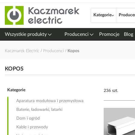
Przejdź
do
Kategorie
Produce
treści
Wszystkie produkty
Producenci
Promocje
Blog
Kaczmarek Electric
Producenci
Kopos
KOPOS
Kategorie
236 szt.
Aparatura modułowa i przemysłowa
Baterie, ładowarki, latarki
Dom i ogród
Kable i przewody