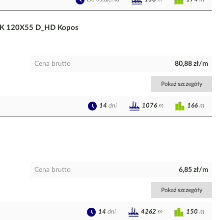
 PK 120X55 D_HD Kopos
Cena brutto
80,88 zł/m
Pokaż szczegóły
14
dni
166
m
1076
m
Cena brutto
6,85 zł/m
Pokaż szczegóły
14
dni
150
m
4262
m