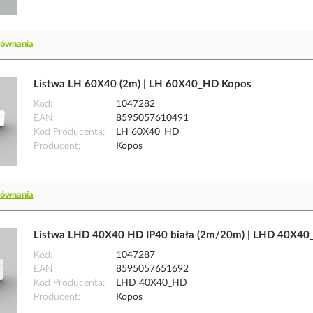
równania
Listwa LH 60X40 (2m) | LH 60X40_HD Kopos
Kod
1047282
EAN
8595057610491
Kod Producenta
LH 60X40_HD
Producent
Kopos
równania
Listwa LHD 40X40 HD IP40 biała (2m/20m) | LHD 40X4
Kod
1047287
EAN
8595057651692
Kod Producenta
LHD 40X40_HD
Producent
Kopos