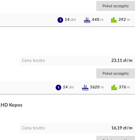
Pokaż szczegóły
14
dni
392
m
440
m
Cena brutto
23,11 zł/m
Pokaż szczegóły
14
dni
376
m
5620
m
0_HD Kopos
Cena brutto
16,19 zł/m