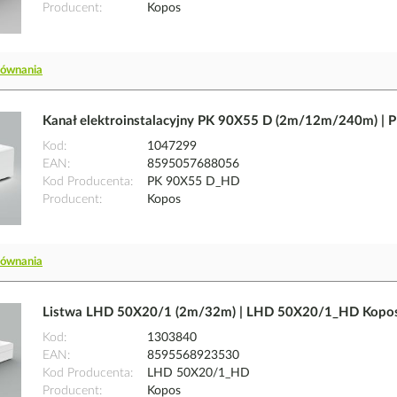
Producent
Kopos
równania
Kanał elektroinstalacyjny PK 90X55 D (2m/12m/240m) |
Kod
1047299
EAN
8595057688056
Kod Producenta
PK 90X55 D_HD
Producent
Kopos
równania
Listwa LHD 50X20/1 (2m/32m) | LHD 50X20/1_HD Kopo
Kod
1303840
EAN
8595568923530
Kod Producenta
LHD 50X20/1_HD
Producent
Kopos