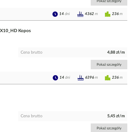
Pokaż szczegóły
14
dni
236
m
4362
m
0X10_HD Kopos
Cena brutto
4,88 zł/m
Pokaż szczegóły
14
dni
236
m
6396
m
Cena brutto
5,45 zł/m
Pokaż szczegóły