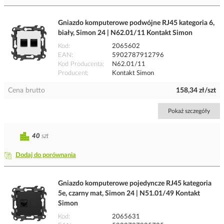
Gniazdo komputerowe podwójne RJ45 kategoria 6,
biały, Simon 24 | N62.01/11 Kontakt Simon
Kod
2065602
EAN
5902787912796
Kod Producenta
N62.01/11
Producent
Kontakt Simon
Cena brutto
158,34 zł/szt
Pokaż szczegóły
40
szt
Dodaj do porównania
Gniazdo komputerowe pojedyncze RJ45 kategoria
5e, czarny mat, Simon 24 | N51.01/49 Kontakt
Simon
Kod
2065631