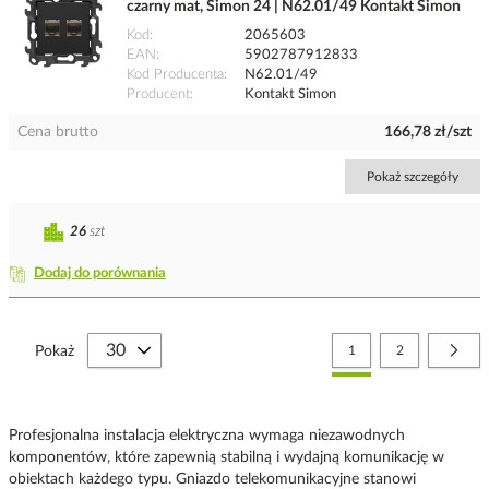
czarny mat, Simon 24 | N62.01/49 Kontakt Simon
Kod
2065603
EAN
5902787912833
Kod Producenta
N62.01/49
Producent
Kontakt Simon
Cena brutto
166,78 zł/szt
Pokaż szczegóły
26
szt
Dodaj do porównania
Strona
Aktualnie czytasz stronę
Strona
Stro
Nast
Pokaż
1
2
Profesjonalna instalacja elektryczna wymaga niezawodnych
komponentów, które zapewnią stabilną i wydajną komunikację w
obiektach każdego typu. Gniazdo telekomunikacyjne stanowi