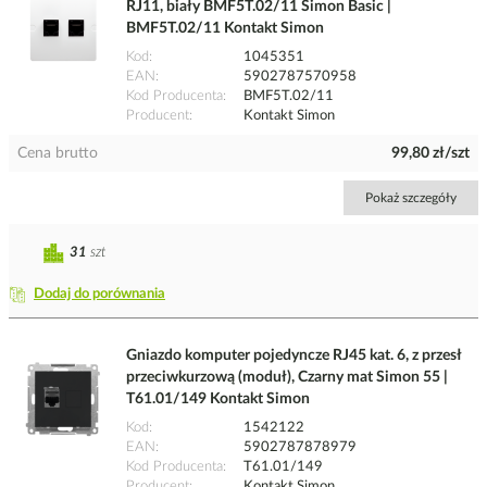
RJ11, biały BMF5T.02/11 Simon Basic |
BMF5T.02/11 Kontakt Simon
Kod
1045351
EAN
5902787570958
Kod Producenta
BMF5T.02/11
Producent
Kontakt Simon
Cena brutto
99,80 zł/szt
Pokaż szczegóły
31
szt
Dodaj do porównania
Gniazdo komputer pojedyncze RJ45 kat. 6, z przesł
przeciwkurzową (moduł), Czarny mat Simon 55 |
T61.01/149 Kontakt Simon
Kod
1542122
EAN
5902787878979
Kod Producenta
T61.01/149
Producent
Kontakt Simon