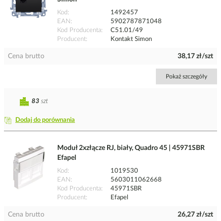
Kod
1492457
EAN
5902787871048
Kod Producenta
C51.01/49
Producent
Kontakt Simon
Cena brutto
38,17 zł/szt
Pokaż szczegóły
83
szt
Dodaj do porównania
Moduł 2xzłącze RJ, biały, Quadro 45 | 45971SBR
Efapel
Kod
1019530
EAN
5603011062668
Kod Producenta
45971SBR
Producent
Efapel
Cena brutto
26,27 zł/szt