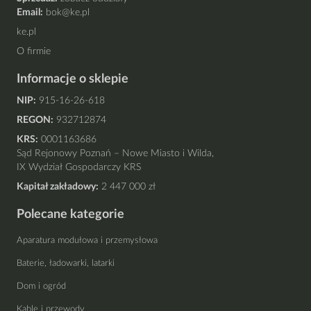
Email:
bok@ke.pl
ke.pl
O firmie
Informacje o sklepie
NIP:
915-16-26-618
REGON:
932712874
KRS:
0001163686
Sąd Rejonowy Poznań – Nowe Miasto i Wilda,
IX Wydział Gospodarczy KRS
Kapitał zakładowy:
2 447 000 zł
Polecane kategorie
Aparatura modułowa i przemysłowa
Baterie, ładowarki, latarki
Dom i ogród
Kable i przewody