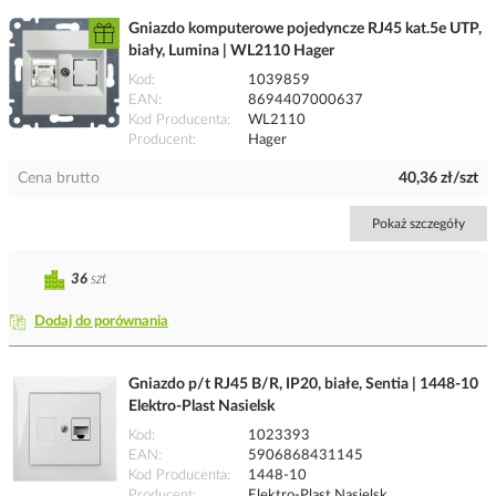
Gniazdo komputerowe pojedyncze RJ45 kat.5e UTP,
biały, Lumina | WL2110 Hager
Kod
1039859
EAN
8694407000637
Kod Producenta
WL2110
Producent
Hager
Cena brutto
40,36 zł/szt
Pokaż szczegóły
36
szt
Dodaj do porównania
Gniazdo p/t RJ45 B/R, IP20, białe, Sentia | 1448-10
Elektro-Plast Nasielsk
Kod
1023393
EAN
5906868431145
Kod Producenta
1448-10
Producent
Elektro-Plast Nasielsk