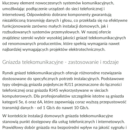
kluczowy element nowoczesnych systemów komunikacyjnych,
umożliwiając podłączenie urządzeń do sieci telefonicznej i
internetowej. Odpowiednio dobrane komponenty gwarantują
niezakłóconą transmisję danych i głosu, co przekłada się na efektywne
funkcjonowanie zarówno małych instalacji domowych, jak i
rozbudowanych systemów przemysłowych. W naszej ofercie
znajdziesz szeroki wybór wysokiej jakości gniazd telekomunikacyjnych
od renomowanych producentów, które spełnią wymagania nawet
najbardziej wymagających projektów elektrotechnicznych.
Gniazda telekomunikacyjne - zastosowanie i rodzaje
Rynek gniazd telekomunikacyjnych oferuje różnorodne rozwiązania
dostosowane do specyficznych potrzeb instalacyjnych. Podstawowe
typy obejmują gniazda pojedyncze RJ11 przeznaczone do łączności
telefonicznej oraz gniazda RJ45 wykorzystywane w sieciach
komputerowych. Dla profesjonalistów szczególnie istotne są gniazda
kategorii 5e, 6 oraz 6A, które zapewniają coraz wyższą przepustowość
transmisji danych - od 1 Gb/s do nawet 10 Gb/s.
W kontekście instalacji domowych gniazda telekomunikacyjne
stanowią punkt dostępowy dla usług telefonicznych i internetowych.
Prawidłowy dobór gniazda ma bezpośredni wpływ na jakość sygnału i