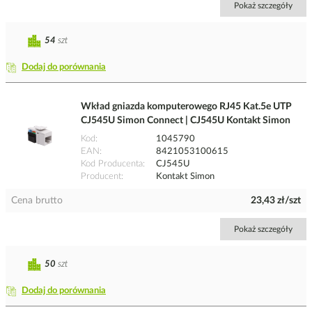
Pokaż szczegóły
54
szt
Dodaj do porównania
Wkład gniazda komputerowego RJ45 Kat.5e UTP
CJ545U Simon Connect | CJ545U Kontakt Simon
Kod
1045790
EAN
8421053100615
Kod Producenta
CJ545U
Producent
Kontakt Simon
Cena brutto
23,43 zł/szt
Pokaż szczegóły
50
szt
Dodaj do porównania