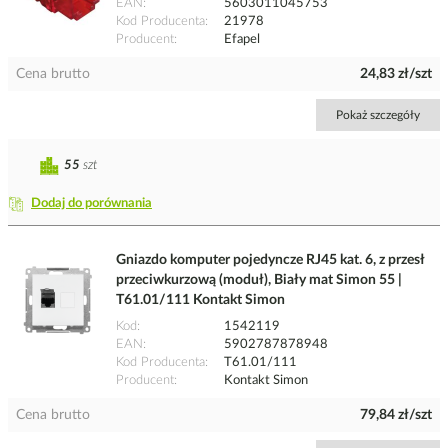
EAN
5603011045753
Kod Producenta
21978
Producent
Efapel
Cena brutto
24,83 zł/szt
Pokaż szczegóły
55
szt
Dodaj do porównania
Gniazdo komputer pojedyncze RJ45 kat. 6, z przesł
przeciwkurzową (moduł), Biały mat Simon 55 |
T61.01/111 Kontakt Simon
Kod
1542119
EAN
5902787878948
Kod Producenta
T61.01/111
Producent
Kontakt Simon
Cena brutto
79,84 zł/szt