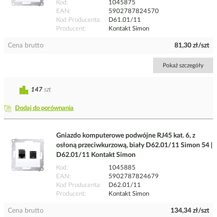
Kod
1045875
EAN
5902787824570
Kod Producenta
D61.01/11
Producent
Kontakt Simon
Cena brutto
81,30 zł/szt
Pokaż szczegóły
147
szt
Dodaj do porównania
Gniazdo komputerowe podwójne RJ45 kat. 6, z
osłoną przeciwkurzową, biały D62.01/11 Simon 54 |
D62.01/11 Kontakt Simon
Kod
1045885
EAN
5902787824679
Kod Producenta
D62.01/11
Producent
Kontakt Simon
Cena brutto
134,34 zł/szt