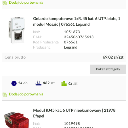
Dodaj do porównania
Gniazdo komputerowe 1xRJ45 kat. 6 UTP, białe, 1
moduł Mosaic | 076561 Legrand
Kod
1051673
EAN
3245060765613
Kod Producenta
076561
Producent
Legrand
Cena brutto
69,02 zł/szt
Pokaż szczegóły
14
dni
889
szt
62
szt
Dodaj do porównania
Moduł RJ45 kat. 6 UTP nieekranowany | 21978
Efapel
Kod
1019498