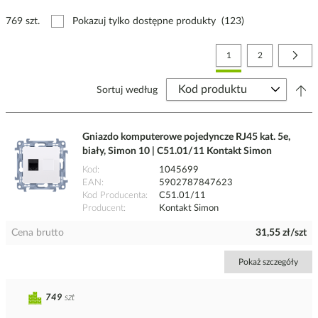
769 szt.
Pokazuj tylko dostępne produkty
(123)
Strona
Aktualnie czytasz stronę
Strona
Stro
Nast
1
2
Sortuj według
Gniazdo komputerowe pojedyncze RJ45 kat. 5e,
biały, Simon 10 | C51.01/11 Kontakt Simon
Kod
1045699
EAN
5902787847623
Kod Producenta
C51.01/11
Producent
Kontakt Simon
Cena brutto
31,55 zł/szt
Pokaż szczegóły
749
szt