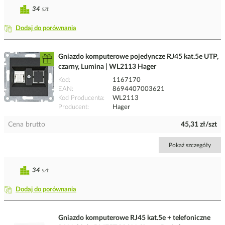
34
szt
Dodaj do porównania
Gniazdo komputerowe pojedyncze RJ45 kat.5e UTP,
czarny, Lumina | WL2113 Hager
Kod
1167170
EAN
8694407003621
Kod Producenta
WL2113
Producent
Hager
Cena brutto
45,31 zł/szt
Pokaż szczegóły
34
szt
Dodaj do porównania
Gniazdo komputerowe RJ45 kat.5e + telefoniczne