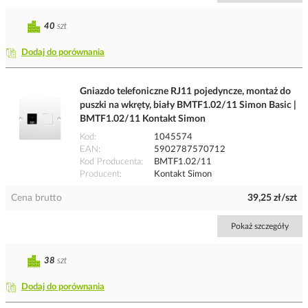
40
szt
Dodaj do porównania
Gniazdo telefoniczne RJ11 pojedyncze, montaż do
puszki na wkręty, biały BMTF1.02/11 Simon Basic |
BMTF1.02/11 Kontakt Simon
Kod
1045574
EAN
5902787570712
Kod Producenta
BMTF1.02/11
Producent
Kontakt Simon
Cena brutto
39,25 zł/szt
Pokaż szczegóły
38
szt
Dodaj do porównania