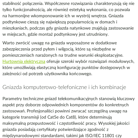
stabilność połączenia. Współczesne rozwiązania charakteryzują się nie
tylko funkcjonalnością, ale również estetyką wykonania, co pozwala
na harmonijne wkomponowanie ich w wystrój wnętrza. Gniazda
podtynkowe cieszą się największą popularnością w domach i
mieszkaniach, podczas gdy gniazda natynkowe znajdują zastosowanie
w miejscach, gdzie montaż podtynkowy jest utrudniony.
Warto zwrócić uwagę na gniazda wyposażone w dodatkowe
zabezpieczenia przed pyłem i wilgocią, które są niezbędne w
pomieszczeniach narażonych na trudne warunki eksploatacyjne.
Hurtownia elektryczna
oferuje szeroki wybór rozwiązań modułowych,
które umożliwiają elastyczną konfigurację punktów dostępowych w
zależności od potrzeb użytkownika końcowego.
Gniazda komputerowo-telefoniczne i ich kombinacje
Parametry techniczne gniazd telekomunikacyjnych stanowią kluczowy
aspekt przy doborze odpowiednich komponentów do konkretnych
zastosowań. Profesjonaliści powinni zwracać szczególną uwagę na
kategorie transmisji (od Cat5e do Cat8), które determinują
maksymalną przepustowość i częstotliwość pracy. Wysokiej jakości
gniazda posiadają certyfikaty potwierdzające zgodność z
międzynarodowymi standardami, takimi jak ISO/IEC 11801 czy