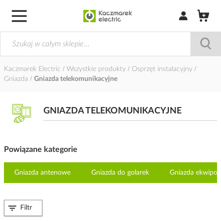
Zaloguj się / Z
Kaczmarek Electric
Wszystkie produkty
Osprzęt instalacyjny
Gniazda
Gniazda telekomunikacyjne
GNIAZDA TELEKOMUNIKACYJNE
Powiązane kategorie
Gniazda antenowe
Gniazda do golarek
Gniazda ekwipot
Filtr