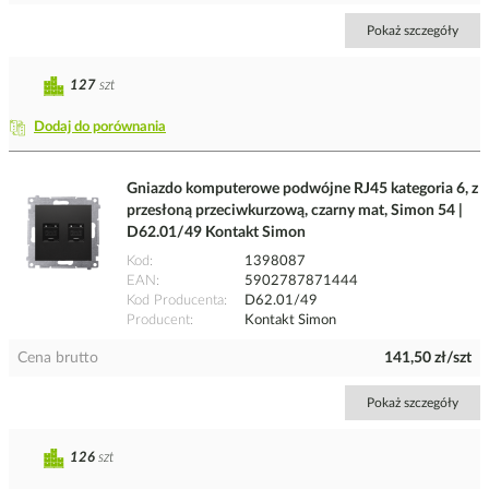
Pokaż szczegóły
127
szt
Dodaj do porównania
Gniazdo komputerowe podwójne RJ45 kategoria 6, z
przesłoną przeciwkurzową, czarny mat, Simon 54 |
D62.01/49 Kontakt Simon
Kod
1398087
EAN
5902787871444
Kod Producenta
D62.01/49
Producent
Kontakt Simon
Cena brutto
141,50 zł/szt
Pokaż szczegóły
126
szt