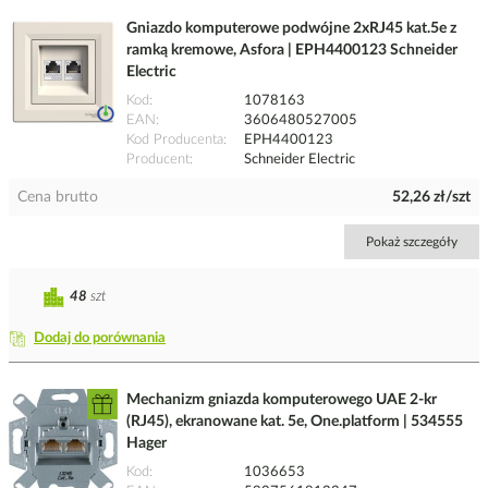
Gniazdo komputerowe podwójne 2xRJ45 kat.5e z
ramką kremowe, Asfora | EPH4400123 Schneider
Electric
Kod
1078163
EAN
3606480527005
Kod Producenta
EPH4400123
Producent
Schneider Electric
Cena brutto
52,26 zł/szt
Pokaż szczegóły
48
szt
Dodaj do porównania
Mechanizm gniazda komputerowego UAE 2-kr
(RJ45), ekranowane kat. 5e, One.platform | 534555
Hager
Kod
1036653