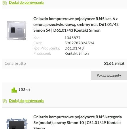
Dodaj do porównania
Gniazdo komputerowe pojedyncze RJ45 kat. 6 z
osłoną przeciwkurzową, srebrny mat D61.01/43
Simon 54 | D61.01/43 Kontakt Simon
Kod
1045877
EAN
5902787824594
Kod Producenta
D61.01/43
Producent
Kontakt Simon
Cena brutto
51,61 zł/szt
Pokaż szczegóły
102
szt
Dodaj do porównania
Gniazdo komputerowe pojedyncze RJ45 kategoria
5e (moduł), czarny Simon 10 | C51.01/49 Kontakt
Simon