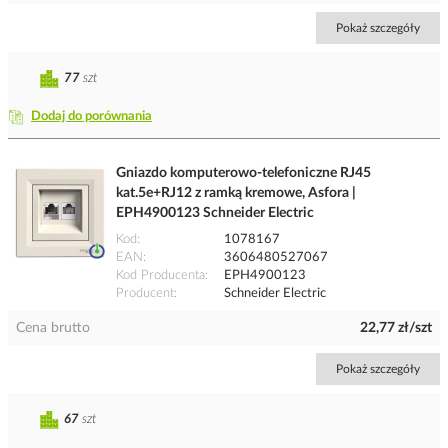
Pokaż szczegóły
77
szt
Dodaj do porównania
Gniazdo komputerowo-telefoniczne RJ45
kat.5e+RJ12 z ramką kremowe, Asfora |
EPH4900123 Schneider Electric
Kod
1078167
EAN
3606480527067
Kod Producenta
EPH4900123
Producent
Schneider Electric
Cena brutto
22,77 zł/szt
Pokaż szczegóły
67
szt