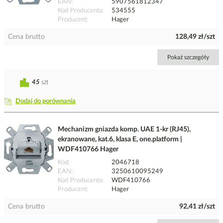
EAN
5907561812347
Kod Producenta
534555
Producent
Hager
Cena brutto
128,49 zł/szt
Pokaż szczegóły
45
szt
Dodaj do porównania
Mechanizm gniazda komp. UAE 1-kr (RJ45),
ekranowane, kat.6, klasa E, one.platform |
WDF410766 Hager
Kod
2046718
EAN
3250610095249
Kod Producenta
WDF410766
Producent
Hager
Cena brutto
92,41 zł/szt