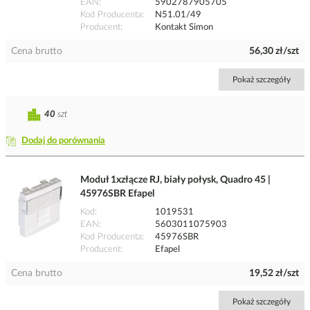
EAN
5902787905705
Kod Producenta
N51.01/49
Producent
Kontakt Simon
Cena brutto
56,30 zł/szt
Pokaż szczegóły
40
szt
Dodaj do porównania
Moduł 1xzłącze RJ, biały połysk, Quadro 45 |
45976SBR Efapel
Kod
1019531
EAN
5603011075903
Kod Producenta
45976SBR
Producent
Efapel
Cena brutto
19,52 zł/szt
Pokaż szczegóły