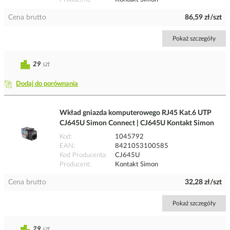
Cena brutto
86,59 zł/szt
Pokaż szczegóły
29
szt
Dodaj do porównania
Wkład gniazda komputerowego RJ45 Kat.6 UTP
CJ645U Simon Connect | CJ645U Kontakt Simon
Kod
1045792
EAN
8421053100585
Kod Producenta
CJ645U
Producent
Kontakt Simon
Cena brutto
32,28 zł/szt
Pokaż szczegóły
29
szt