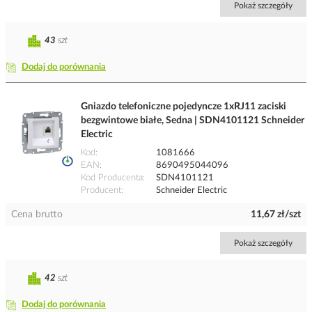
Pokaż szczegóły
43
szt
Dodaj do porównania
Gniazdo telefoniczne pojedyncze 1xRJ11 zaciski
bezgwintowe białe, Sedna | SDN4101121 Schneider
Electric
Kod
1081666
EAN
8690495044096
Kod Producenta
SDN4101121
Producent
Schneider Electric
Cena brutto
11,67 zł/szt
Pokaż szczegóły
42
szt
Dodaj do porównania