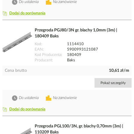
Do ustalenia
Na zamówienie
Dodaj do porównania
Przegroda PGJ80/3N gr. blachy 1,0mm (3m) |
180409 Baks
Kod
1114410
EAN
5900993121087
Kod Producenta
180409
Producent
Baks
Cena brutto
10,61 zł/m
Pokaż szczegóły
Do ustalenia
Na zamówienie
Dodaj do porównania
Przegroda PGL100/3N, gr. blachy 0,70mm (3m) |
110209 Baks