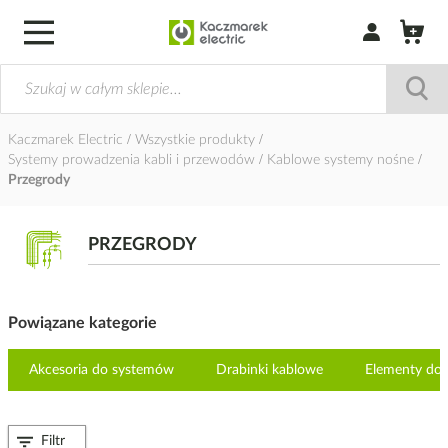
Zaloguj się / Z
Kaczmarek Electric
Wszystkie produkty
Systemy prowadzenia kabli i przewodów
Kablowe systemy nośne
Przegrody
PRZEGRODY
Powiązane kategorie
Akcesoria do systemów
Drabinki kablowe
Elementy do
Filtr