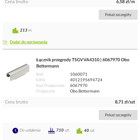
Cena brutto
6,58 zł/m
Pokaż szczegóły
213
m
Dodaj do porównania
Łącznik przegrody TSGV VA4310 | 6067970 Obo
Bettermann
Kod
1060071
EAN
4012195694724
Kod Producenta
6067970
Producent
Obo Bettermann
Cena brutto
8,71 zł/szt
Pokaż szczegóły
Do ustalenia
710
szt
40
szt