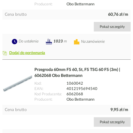
Producent
Obo Bettermann
Cena brutto
60,76 zł/m
Pokaż szczegóły
Do ustalenia
1023
m
Na zamówienie
Dodaj do porównania
Przegroda 60mm FS 60, St, FS TSG 60 FS (3m) |
6062068 Obo Bettermann
Kod
1060042
EAN
4012195694540
Kod Producenta
6062068
Producent
Obo Bettermann
Cena brutto
9,95 zł/m
Pokaż szczegóły