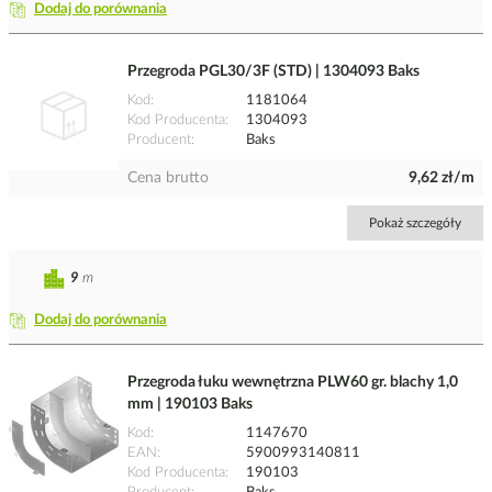
Dodaj do porównania
Przegroda PGL30/3F (STD) | 1304093 Baks
Kod
1181064
Kod Producenta
1304093
Producent
Baks
Cena brutto
9,62 zł/m
Pokaż szczegóły
9
m
Dodaj do porównania
Przegroda łuku wewnętrzna PLW60 gr. blachy 1,0
mm | 190103 Baks
Kod
1147670
EAN
5900993140811
Kod Producenta
190103