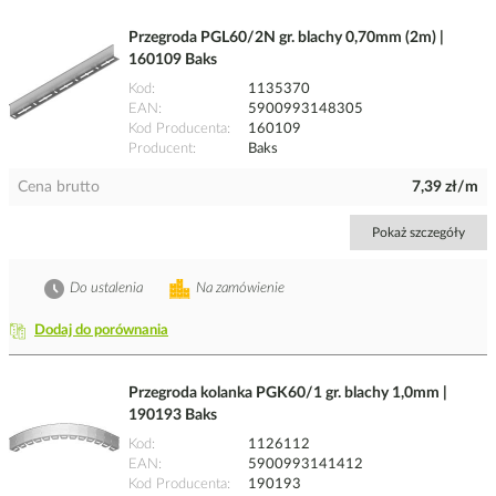
Przegroda PGL60/2N gr. blachy 0,70mm (2m) |
160109 Baks
Kod
1135370
EAN
5900993148305
Kod Producenta
160109
Producent
Baks
Cena brutto
7,39 zł/m
Pokaż szczegóły
Do ustalenia
Na zamówienie
Dodaj do porównania
Przegroda kolanka PGK60/1 gr. blachy 1,0mm |
190193 Baks
Kod
1126112
EAN
5900993141412
Kod Producenta
190193