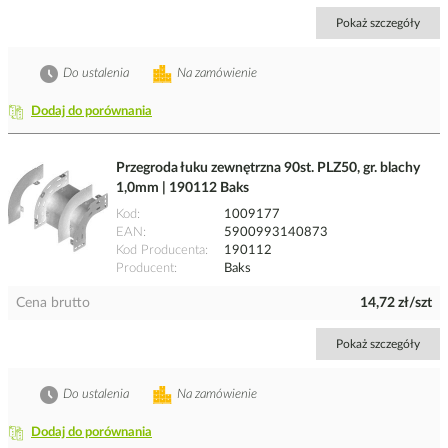
Pokaż szczegóły
Do ustalenia
Na zamówienie
Dodaj do porównania
Przegroda łuku zewnętrzna 90st. PLZ50, gr. blachy
1,0mm | 190112 Baks
Kod
1009177
EAN
5900993140873
Kod Producenta
190112
Producent
Baks
Cena brutto
14,72 zł/szt
Pokaż szczegóły
Do ustalenia
Na zamówienie
Dodaj do porównania