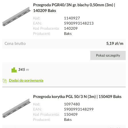
Przegroda PGR40/3N gr. blachy 0,50mm (3m) |
140209 Baks
Kod
1140927
EAN
5900993148213
Kod Producenta
140209
Producent
Baks
Cena brutto
5,19 zł/m
Pokaż szczegóły
345
m
Dodaj do porównania
Przegroda korytka PGL 50/3 N (3m) | 150409 Baks
Kod
1097480
EAN
5900993148299
Kod Producenta
150409
Producent
Baks