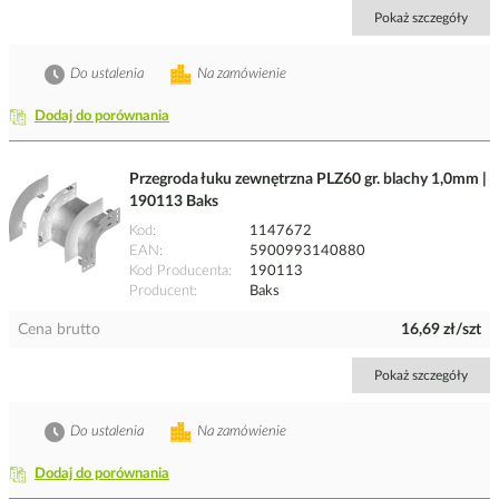
Pokaż szczegóły
Do ustalenia
Na zamówienie
Dodaj do porównania
Przegroda łuku zewnętrzna PLZ60 gr. blachy 1,0mm |
190113 Baks
Kod
1147672
EAN
5900993140880
Kod Producenta
190113
Producent
Baks
Cena brutto
16,69 zł/szt
Pokaż szczegóły
Do ustalenia
Na zamówienie
Dodaj do porównania