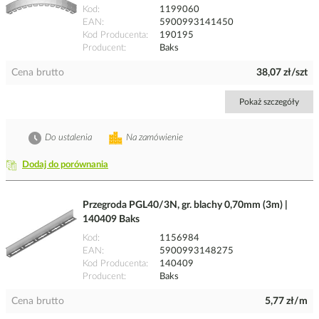
Kod
1199060
EAN
5900993141450
Kod Producenta
190195
Producent
Baks
Cena brutto
38,07 zł/szt
Pokaż szczegóły
Do ustalenia
Na zamówienie
Dodaj do porównania
Przegroda PGL40/3N, gr. blachy 0,70mm (3m) |
140409 Baks
Kod
1156984
EAN
5900993148275
Kod Producenta
140409
Producent
Baks
Cena brutto
5,77 zł/m