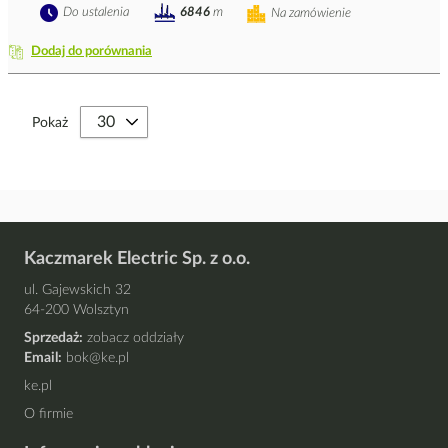
Do ustalenia
6846
m
Na zamówienie
Dodaj do porównania
Pokaż
Kaczmarek Electric Sp. z o.o.
ul. Gajewskich 32
64-200 Wolsztyn
Sprzedaż:
zobacz oddziały
Email:
bok@ke.pl
ke.pl
O firmie