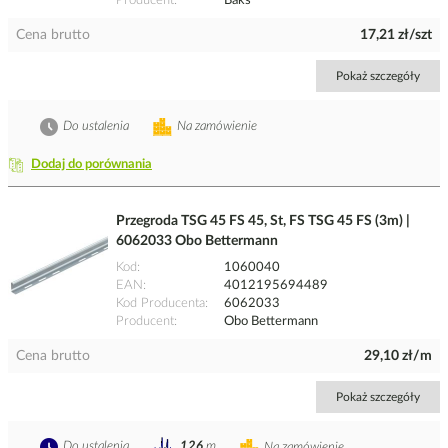
Producent
Baks
Cena brutto
17,21 zł/szt
Pokaż szczegóły
Do ustalenia
Na zamówienie
Dodaj do porównania
Przegroda TSG 45 FS 45, St, FS TSG 45 FS (3m) |
6062033 Obo Bettermann
Kod
1060040
EAN
4012195694489
Kod Producenta
6062033
Producent
Obo Bettermann
Cena brutto
29,10 zł/m
Pokaż szczegóły
Do ustalenia
126
m
Na zamówienie