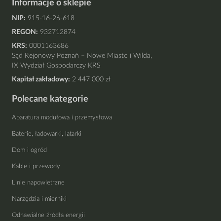
Informacje o sklepie
NIP:
915-16-26-618
REGON:
932712874
KRS:
0001163686
Sąd Rejonowy Poznań – Nowe Miasto i Wilda,
IX Wydział Gospodarczy KRS
Kapitał zakładowy:
2 447 000 zł
Polecane kategorie
Aparatura modułowa i przemysłowa
Baterie, ładowarki, latarki
Dom i ogród
Kable i przewody
Linie napowietrzne
Narzędzia i mierniki
Odnawialne źródła energii