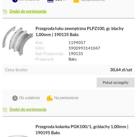
Dodaj do porównania
Przegroda łuku zewnętrzna PLPZ100, gr. blachy
1,00mm | 190135 Baks
Kod
1199057
EAN
5900993141047
Kod Producenta
190135
Producent
Baks
Cena brutto
30,64 zł/szt
Pokaż szczegóły
Do ustalenia
Na zamówienie
Dodaj do porównania
Przegroda kolanka PGK100/1, gr.blachy 1,00mm |
190195 Baks