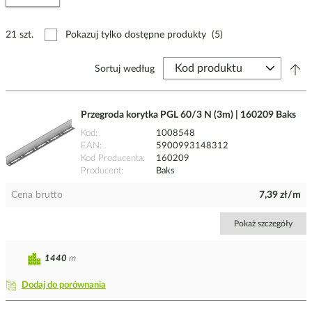
21 szt.
Pokazuj tylko dostępne produkty
(5)
Sortuj według
Przegroda korytka PGL 60/3 N (3m) | 160209 Baks
Kod
1008548
EAN
5900993148312
Kod Producenta
160209
Producent
Baks
Cena brutto
7,39 zł/m
Pokaż szczegóły
1440
m
Dodaj do porównania