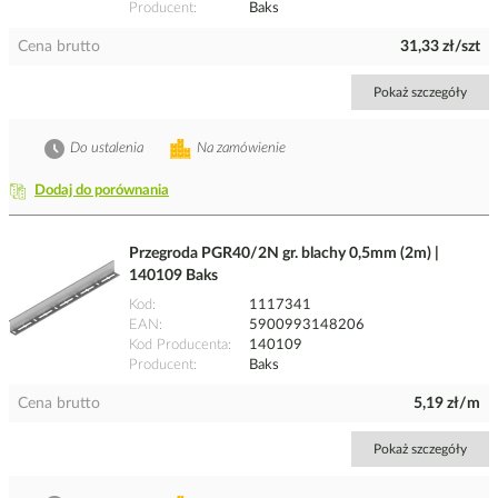
Producent
Baks
Cena brutto
31,33 zł/szt
Pokaż szczegóły
Do ustalenia
Na zamówienie
Dodaj do porównania
Przegroda PGR40/2N gr. blachy 0,5mm (2m) |
140109 Baks
Kod
1117341
EAN
5900993148206
Kod Producenta
140109
Producent
Baks
Cena brutto
5,19 zł/m
Pokaż szczegóły