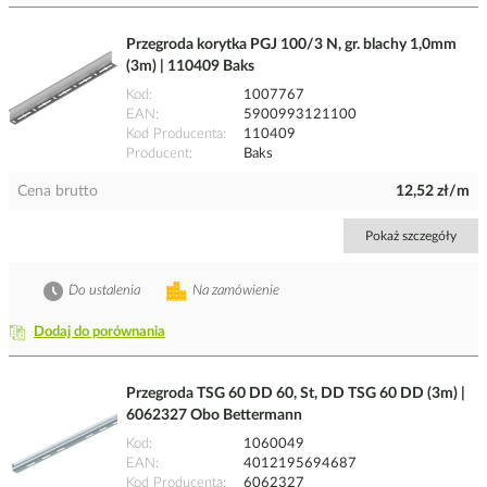
Przegroda korytka PGJ 100/3 N, gr. blachy 1,0mm
(3m) | 110409 Baks
Kod
1007767
EAN
5900993121100
Kod Producenta
110409
Producent
Baks
Cena brutto
12,52 zł/m
Pokaż szczegóły
Do ustalenia
Na zamówienie
Dodaj do porównania
Przegroda TSG 60 DD 60, St, DD TSG 60 DD (3m) |
6062327 Obo Bettermann
Kod
1060049
EAN
4012195694687
Kod Producenta
6062327