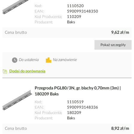
Kod
1110520
EAN
5900993148350
Kod Producenta
110209
Producent
Baks
Cena brutto
9,62 zł/m
Pokaż szczegóły
Do ustalenia
Na zamówienie
Dodaj do porównania
Przegroda PGL80/3N, gr. blachy 0,70mm (3m) |
180209 Baks
Kod
1110519
EAN
5900993148336
Kod Producenta
180209
Producent
Baks
Cena brutto
8,92 zł/m