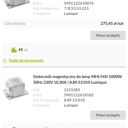
EAN
5901122610076
Kod Producenta
7/8.53.53.255
Producent
Lumiqon
Cena brutto
275,45 zł/szt
Pokaż szczegóły
48
szt
Dodaj do porównania
Statecznik magnetyczny do lamp MHI/HSI 1000W
50Hz 230V 10,30A | 8.89.53.010 Lumiqon
Kod
1315283
EAN
5901122610182
Kod Producenta
8.89.53.010
Producent
Lumiqon
Pokaż szczegóły