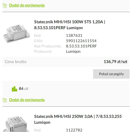
Dodaj do porównania
Statecznik MHI/HSI 100W STS 1,20A |
8.53.53.101PERF Lumiqon
Kod
1387631
EAN
5901122611554
Kod Producenta
8.53.53.101PERF
Producent
Lumiqon
Cena brutto
136,79 zł/szt
Pokaż szczegóły
86
szt
Dodaj do porównania
Statecznik MHI/HSI 250W 3,0A | 7/8.53.53.255
Lumiqon
Kod
1122782