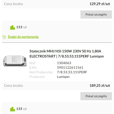
Cena brutto
129,29 zł/szt
Pokaż szczegóły
153
szt
Dodaj do porównania
Statecznik MHI/HSI 150W 230V 50 Hz 1,80A
ELECTROSTART | 7/8.53.53.151PERF Lumiqon
Kod
1304063
EAN
5901122611561
Kod Producenta
7/8.53.53.151PERF
Producent
Lumiqon
Cena brutto
189,25 zł/szt
Pokaż szczegóły
135
szt