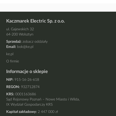
Kaczmarek Electric Sp. z o.o.
ul. Gajewskich 32
64-200 Wolsztyn
Sprzedaż:
zobacz oddziały
Email:
bok@ke.pl
ke.pl
O firmie
Informacje o sklepie
NIP:
915-16-26-618
REGON:
932712874
KRS:
0001163686
Sąd Rejonowy Poznań – Nowe Miasto i Wilda,
IX Wydział Gospodarczy KRS
Kapitał zakładowy:
2 447 000 zł