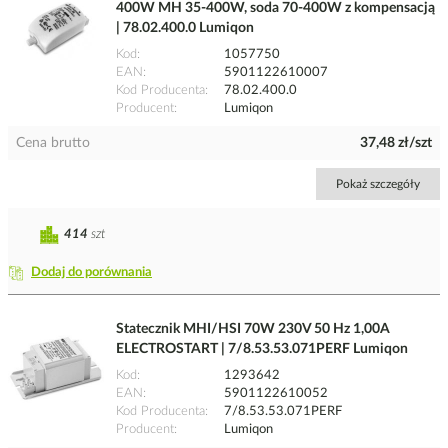
400W MH 35-400W, soda 70-400W z kompensacją
| 78.02.400.0 Lumiqon
Kod
1057750
EAN
5901122610007
Kod Producenta
78.02.400.0
Producent
Lumiqon
Cena brutto
37,48 zł/szt
Pokaż szczegóły
414
szt
Dodaj do porównania
Statecznik MHI/HSI 70W 230V 50 Hz 1,00A
ELECTROSTART | 7/8.53.53.071PERF Lumiqon
Kod
1293642
EAN
5901122610052
Kod Producenta
7/8.53.53.071PERF
Producent
Lumiqon