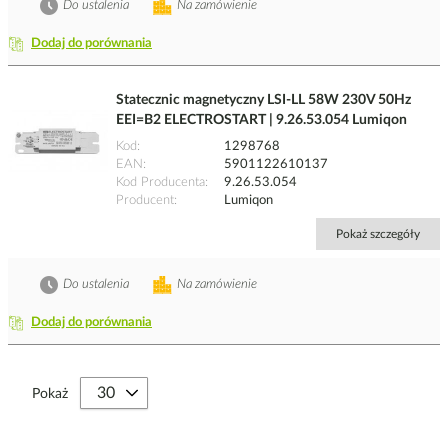
Do ustalenia
Na zamówienie
Dodaj do porównania
Statecznic magnetyczny LSI-LL 58W 230V 50Hz
EEI=B2 ELECTROSTART | 9.26.53.054 Lumiqon
Kod
1298768
EAN
5901122610137
Kod Producenta
9.26.53.054
Producent
Lumiqon
Pokaż szczegóły
Do ustalenia
Na zamówienie
Dodaj do porównania
Pokaż