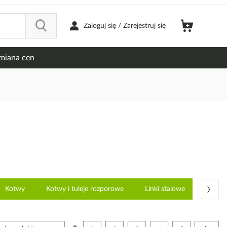
Zaloguj się / Zarejestruj się
miana cen
›
Kotwy
Kotwy i tuleje rozporowe
Linki stalowe
Łańcu
Strona