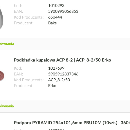
Kod
1010293
EAN
5900993056853
Kod Producenta
650444
Producent
Baks
równania
Podkładka kupalowa ACP 8-2 | ACP_8-2/50 Erko
Kod
1027699
EAN
5905912837346
Kod Producenta
ACP_8-2/50
Producent
Erko
równania
Podpora PYRAMID 254x101,6mm PBU10M (10szt.) | 3604