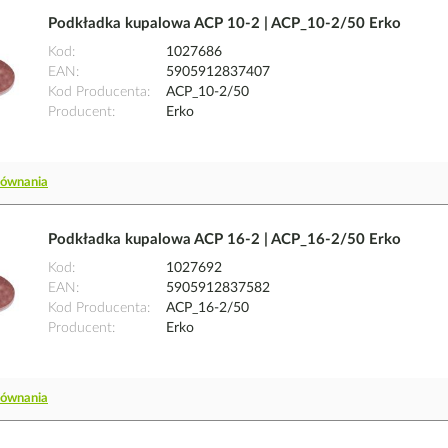
Podkładka kupalowa ACP 10-2 | ACP_10-2/50 Erko
Kod
1027686
EAN
5905912837407
Kod Producenta
ACP_10-2/50
Producent
Erko
równania
Podkładka kupalowa ACP 16-2 | ACP_16-2/50 Erko
Kod
1027692
EAN
5905912837582
Kod Producenta
ACP_16-2/50
Producent
Erko
równania