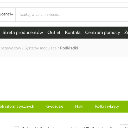
ucenci
Strefa producentów
Outlet
Kontakt
Centrum pomocy
Z
 i przewodów
Systemy mocujące
Podkładki
bli informatycznych
Gwoździe
Haki
Kołki i wkręty