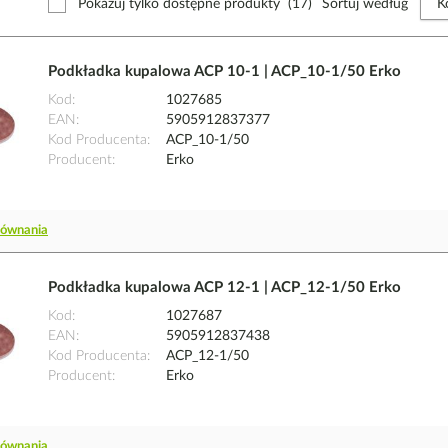
Pokazuj tylko dostępne produkty
(17)
Sortuj według
Podkładka kupalowa ACP 10-1 | ACP_10-1/50 Erko
Kod
1027685
EAN
5905912837377
Kod Producenta
ACP_10-1/50
Producent
Erko
równania
Podkładka kupalowa ACP 12-1 | ACP_12-1/50 Erko
Kod
1027687
EAN
5905912837438
Kod Producenta
ACP_12-1/50
Producent
Erko
równania