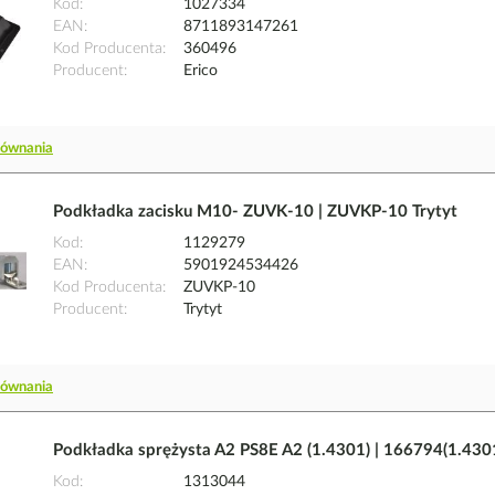
Kod
1027334
EAN
8711893147261
Kod Producenta
360496
Producent
Erico
równania
Podkładka zacisku M10- ZUVK-10 | ZUVKP-10 Trytyt
Kod
1129279
EAN
5901924534426
Kod Producenta
ZUVKP-10
Producent
Trytyt
równania
Podkładka sprężysta A2 PS8E A2 (1.4301) | 166794(1.430
Kod
1313044