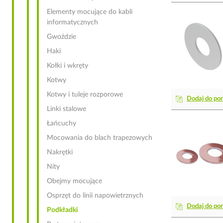
Elementy mocujące do kabli
informatycznych
Gwoździe
Haki
Kołki i wkręty
Kotwy
Kotwy i tuleje rozporowe
Dodaj do po
Linki stalowe
Łańcuchy
Mocowania do blach trapezowych
Nakrętki
Nity
Obejmy mocujące
Osprzęt do linii napowietrznych
Dodaj do po
Podkładki