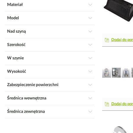
Materiał
Model
Nad szyną
Dodaj do po
Szerokość
W szynie
Wysokość
Zabezpieczenie powierzchni
Średnica wewnętrzna
Dodaj do po
Średnica zewnętrzna