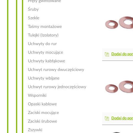
Pręty gwintowane
Śruby
Szekle
Taśmy montażowe
Tulejki (Izolatory)
Uchwyty do rur
Uchwyty mocujące
Dodaj do po
Uchwyty kabłąkowe
Uchwyt rurowy dwuczęściowy
Uchwyty wbijane
Uchwyt rurowy jednoczęściowy
Wsporniki
Opaski kablowe
Zaciski mocujące
Dodaj do po
Zaciski śrubowe
Zszywki