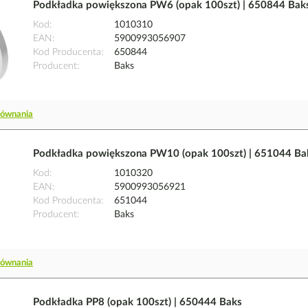
Podkładka powiększona PW6 (opak 100szt) | 650844 Bak
Kod
1010310
EAN
5900993056907
Kod Producenta
650844
Producent
Baks
równania
Podkładka powiększona PW10 (opak 100szt) | 651044 Ba
Kod
1010320
EAN
5900993056921
Kod Producenta
651044
Producent
Baks
równania
Podkładka PP8 (opak 100szt) | 650444 Baks