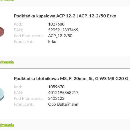
Podkładka kupalowa ACP 12-2 | ACP_12-2/50 Erko
Kod
1027688
EAN
5905912837469
Kod Producenta
ACP_12-2/50
Producent
Erko
równania
Podkładka błotnikowa M8, Fi 20mm, St, G WS M8 G20 G
Kod
1059670
EAN
4012195868217
Kod Producenta
3403122
Producent
Obo Bettermann
równania