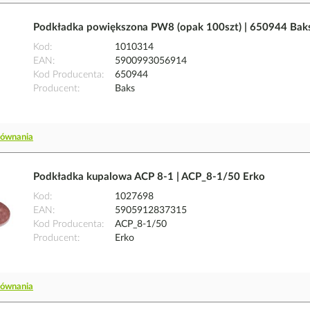
Podkładka powiększona PW8 (opak 100szt) | 650944 Bak
Kod
1010314
EAN
5900993056914
Kod Producenta
650944
Producent
Baks
równania
Podkładka kupalowa ACP 8-1 | ACP_8-1/50 Erko
Kod
1027698
EAN
5905912837315
Kod Producenta
ACP_8-1/50
Producent
Erko
równania