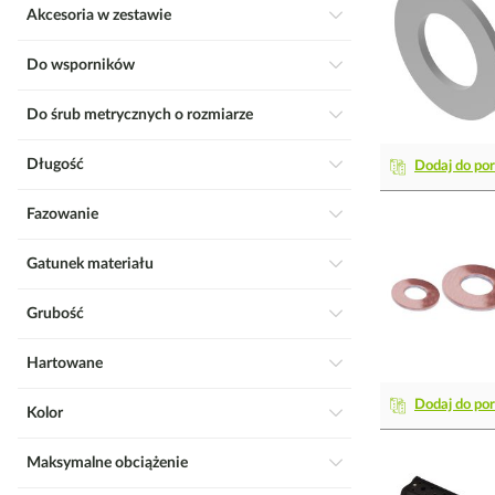
Akcesoria w zestawie
Do wsporników
Do śrub metrycznych o rozmiarze
Długość
Dodaj do po
Fazowanie
Gatunek materiału
Grubość
Hartowane
Dodaj do po
Kolor
Maksymalne obciążenie