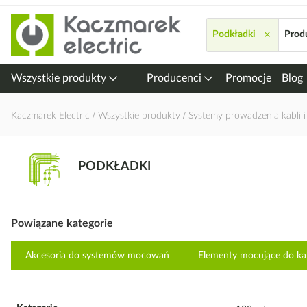
Przejdź
do
×
Podkładki
Prod
treści
Wszystkie produkty
Producenci
Promocje
Blog
Kaczmarek Electric
Wszystkie produkty
Systemy prowadzenia kabli
PODKŁADKI
Powiązane kategorie
Akcesoria do systemów mocowań
Elementy mocujące do ka