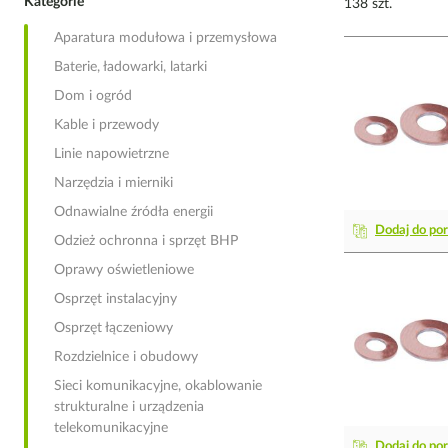
Kategorie
138 szt.
Aparatura modułowa i przemysłowa
Baterie, ładowarki, latarki
Dom i ogród
Kable i przewody
Linie napowietrzne
Narzędzia i mierniki
Odnawialne źródła energii
Dodaj do po
Odzież ochronna i sprzęt BHP
Oprawy oświetleniowe
Osprzęt instalacyjny
Osprzęt łączeniowy
Rozdzielnice i obudowy
Sieci komunikacyjne, okablowanie
strukturalne i urządzenia
telekomunikacyjne
Dodaj do po