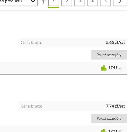
Aktualnie czytasz stronę
Strona
Strona
Strona
Strona
Strona
Nastę
1
2
3
4
5
Cena brutto
5,65 zł/szt
Pokaż szczegóły
1741
szt
Cena brutto
7,74 zł/szt
Pokaż szczegóły
1221
szt