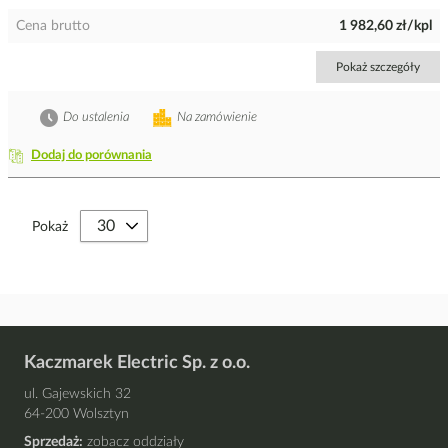
Cena brutto
1 982,60 zł/kpl
Pokaż szczegóły
Do ustalenia
Na zamówienie
Dodaj do porównania
Pokaż
Kaczmarek Electric Sp. z o.o.
ul. Gajewskich 32
64-200 Wolsztyn
Sprzedaż:
zobacz oddziały