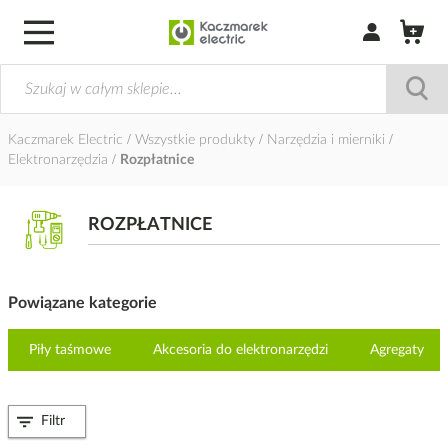
Zaloguj się / Z
Kaczmarek Electric
Wszystkie produkty
Narzędzia i mierniki
Elektronarzędzia
Rozpłatnice
ROZPŁATNICE
Powiązane kategorie
Piły taśmowe
Akcesoria do elektronarzędzi
Agregaty
Filtr