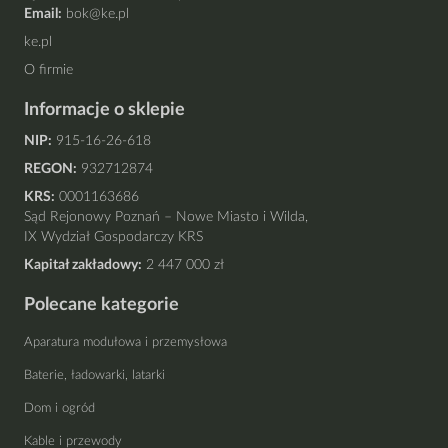
Email:
bok@ke.pl
ke.pl
O firmie
Informacje o sklepie
NIP:
915-16-26-618
REGON:
932712874
KRS:
0001163686
Sąd Rejonowy Poznań – Nowe Miasto i Wilda,
IX Wydział Gospodarczy KRS
Kapitał zakładowy:
2 447 000 zł
Polecane kategorie
Aparatura modułowa i przemysłowa
Baterie, ładowarki, latarki
Dom i ogród
Kable i przewody