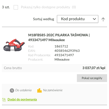
3 szt.
Pokazuj tylko dostępne produkty
(0)
Sortuj według
M18FBS85-202C PILARKA TAŚMOWA |
4933471497 Milwaukee
Kod
1865712
EAN
4058546293963
Kod Producenta
4933471497
Producent
Milwaukee
Cena brutto
3 037,07 zł/kpl
Pokaż szczegóły
Do ustalenia
Na zamówienie
Dodaj do porównania