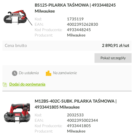
BS125-PILARKA TAŚMOWA | 4933448245
Milwaukee
Kod
1735119
EAN
4002395262830
Kod Producenta
4933448245
Producent
Milwaukee
Cena brutto
2 890,91 zł/szt
Pokaż szczegóły
Do ustalenia
Na zamówienie
Dodaj do porównania
M12BS-402C-SUBK. PILARKA TAŚMOWA |
4933441805 Milwaukee
Kod
2032533
EAN
4002395002344
Kod Producenta
4933441805
Producent
Milwaukee