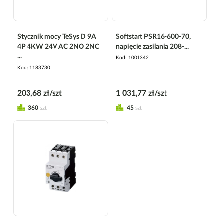
Stycznik mocy TeSys D 9A
Softstart PSR16-600-70,
4P 4KW 24V AC 2NO 2NC
napięcie zasilania 208-...
...
Kod
1001342
Kod
1183730
203,68 zł/szt
1 031,77 zł/szt
360
szt
45
szt