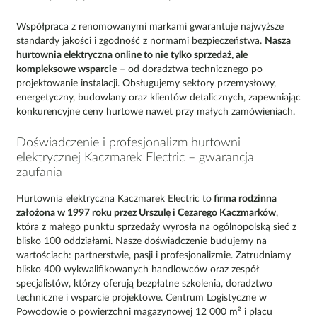
Współpraca z renomowanymi markami gwarantuje najwyższe
standardy jakości i zgodność z normami bezpieczeństwa.
Nasza
hurtownia elektryczna online to nie tylko sprzedaż, ale
kompleksowe wsparcie
– od doradztwa technicznego po
projektowanie instalacji. Obsługujemy sektory przemysłowy,
energetyczny, budowlany oraz klientów detalicznych, zapewniając
konkurencyjne ceny hurtowe nawet przy małych zamówieniach.
Doświadczenie i profesjonalizm hurtowni
elektrycznej Kaczmarek Electric – gwarancja
zaufania
Hurtownia elektryczna Kaczmarek Electric to
firma rodzinna
założona w 1997 roku przez Urszulę i Cezarego Kaczmarków
,
która z małego punktu sprzedaży wyrosła na ogólnopolską sieć z
blisko 100 oddziałami. Nasze doświadczenie budujemy na
wartościach: partnerstwie, pasji i profesjonalizmie. Zatrudniamy
blisko 400 wykwalifikowanych handlowców oraz zespół
specjalistów, którzy oferują bezpłatne szkolenia, doradztwo
techniczne i wsparcie projektowe. Centrum Logistyczne w
Powodowie o powierzchni magazynowej 12 000 m² i placu