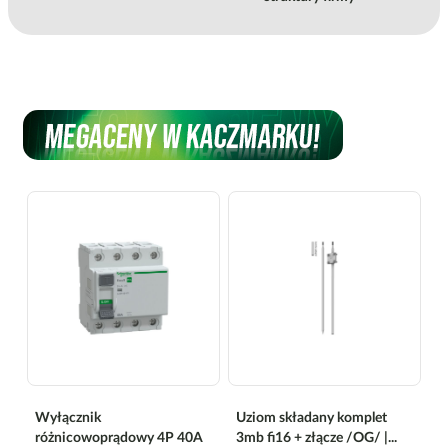
Wyłącznik
Uziom składany komplet
różnicowoprądowy 4P 40A
3mb fi16 + złącze /OG/ |...