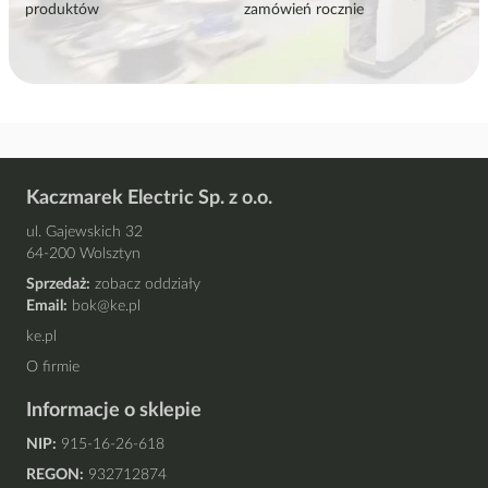
produktów
zamówień rocznie
Kaczmarek Electric Sp. z o.o.
ul. Gajewskich 32
64-200 Wolsztyn
Sprzedaż:
zobacz oddziały
Email:
bok@ke.pl
ke.pl
O firmie
Informacje o sklepie
NIP:
915-16-26-618
REGON:
932712874