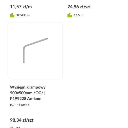
11,57 zł/m
24,96 zł/szt
10900
m
116
szt
Wysięgnik lampowy
500x500mm /OG/ |
P199228 An-kom
Kod
1270965
98,34 zł/szt