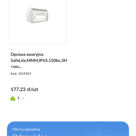
Oprawa awaryjna
SafeLite,MNM,IP65,150lm,3H
+zes...
Kod
1019353
177,23 zł/szt
7
szt