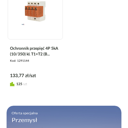
Ochronnik przepięć 4P 5kA
(10/350) kl. T1+T2 (B...
Kod
1291144
133,77 zł/szt
125
szt