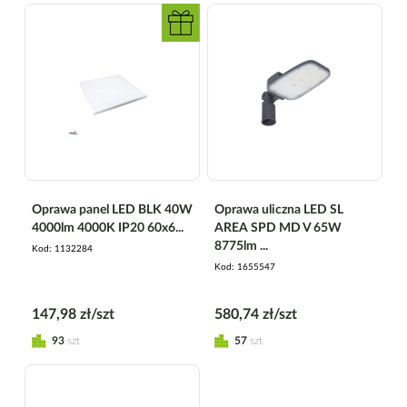
Oprawa panel LED BLK 40W
Oprawa uliczna LED SL
4000lm 4000K IP20 60x6...
AREA SPD MD V 65W
8775lm ...
Kod
1132284
Kod
1655547
147,98 zł/szt
580,74 zł/szt
93
szt
57
szt