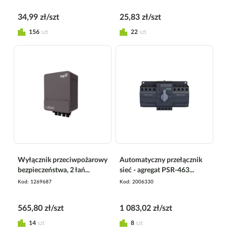
34,99 zł/szt
25,83 zł/szt
156
szt
22
szt
Wyłącznik przeciwpożarowy
Automatyczny przełącznik
bezpieczeństwa, 2 łań...
sieć - agregat PSR-463...
Kod
1269687
Kod
2006330
565,80 zł/szt
1 083,02 zł/szt
14
szt
8
szt