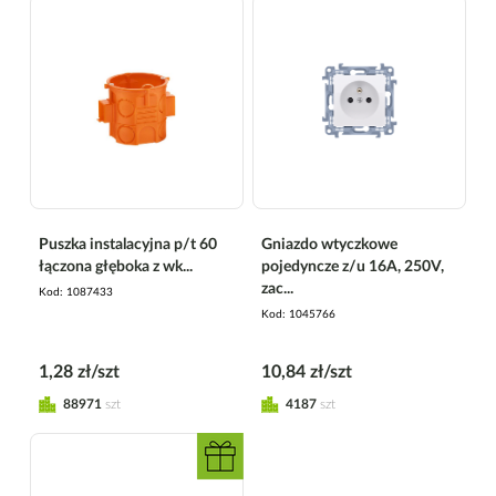
Puszka instalacyjna p/t 60
Gniazdo wtyczkowe
łączona głęboka z wk...
pojedyncze z/u 16A, 250V,
zac...
Kod
1087433
Kod
1045766
1,28 zł/szt
10,84 zł/szt
88971
szt
4187
szt