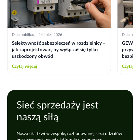
Data publikacji: 24 lipiec 2026
Data publik
Selektywność zabezpieczeń w rozdzielnicy -
GEWISS 
jak zaprojektować, by wyłączał się tylko
przywrac
uszkodzony obwód
bezpiec
Czytaj więcej →
Czytaj w
Sieć sprzedaży jest
naszą siłą
Nasza siła tkwi w zespole, rozbudowanej sieci odziałów
oraz zaawansowanej platformie e-commerce.