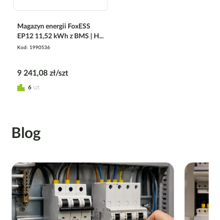
Magazyn energii FoxESS
EP12 11,52 kWh z BMS | H...
Kod
1990536
9 241,08 zł/szt
6
szt
Blog