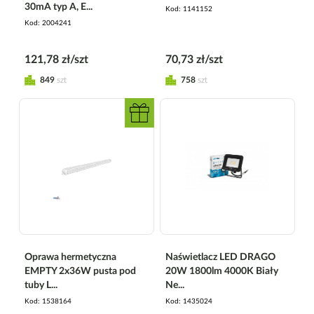
30mA typ A, E...
Kod
1141152
Kod
2004241
121,78 zł/szt
70,73 zł/szt
849
szt
758
szt
Oprawa hermetyczna
Naświetlacz LED DRAGO
EMPTY 2x36W pusta pod
20W 1800lm 4000K Biały
tuby L...
Ne...
Kod
1538164
Kod
1435024