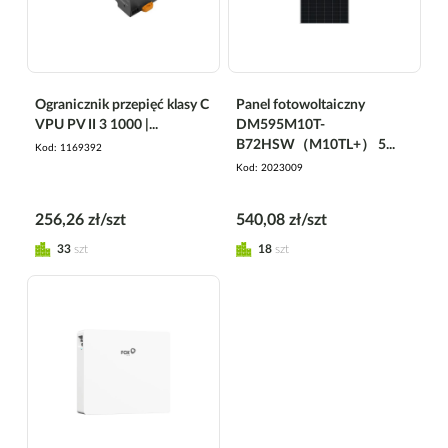
Ogranicznik przepięć klasy C
Panel fotowoltaiczny
VPU PV II 3 1000 |...
DM595M10T-
B72HSW（M10TL+） 5...
Kod
1169392
Kod
2023009
256,26 zł/szt
540,08 zł/szt
33
szt
18
szt