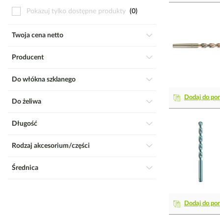
Pokazuj tylko dostępne produkty
0
Twoja cena netto
Producent
Do włókna szklanego
Dodaj do po
Do żeliwa
Długość
Rodzaj akcesorium/części
Średnica
Dodaj do po