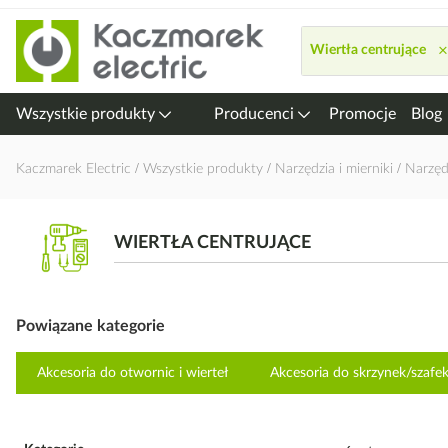
Przejdź
do
×
Wiertła centrujące
treści
Wszystkie produkty
Producenci
Promocje
Blog
Kaczmarek Electric
Wszystkie produkty
Narzędzia i mierniki
Narzęd
WIERTŁA CENTRUJĄCE
Powiązane kategorie
Akcesoria do otwornic i wierteł
Akcesoria do skrzynek/szaf