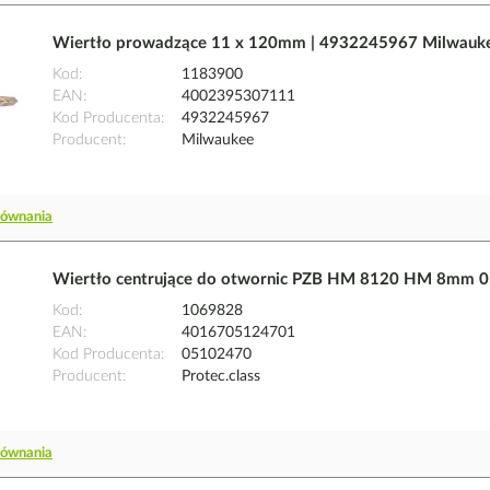
Wiertło prowadzące 11 x 120mm | 4932245967 Milwauk
Kod
1183900
EAN
4002395307111
Kod Producenta
4932245967
Producent
Milwaukee
równania
Wiertło centrujące do otwornic PZB HM 8120 HM 8mm 
Kod
1069828
EAN
4016705124701
Kod Producenta
05102470
Producent
Protec.class
równania