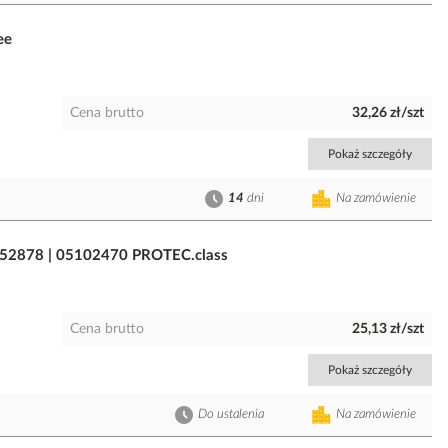
ee
Cena brutto
32,26 zł/szt
Pokaż szczegóły
14
dni
Na zamówienie
052878 | 05102470 PROTEC.class
Cena brutto
25,13 zł/szt
Pokaż szczegóły
Do ustalenia
Na zamówienie