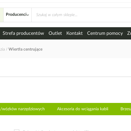
Producenci
Strefa producentów
Outlet
Kontakt
Centrum pomocy
Z
zia
Wiertła centrujące
ek/wózków narzędziowych
Akcesoria do wciągania kabli
Brzes