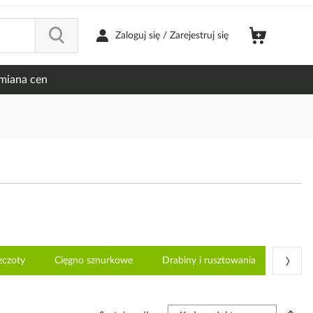
Zaloguj się / Zarejestruj się
miana cen
›
zczoty
Cięgno sznurkowe
Drabiny i rusztowania
Drukar