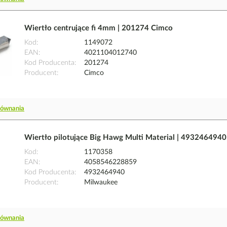
Wiertło centrujące fi 4mm | 201274 Cimco
Kod
1149072
EAN
4021104012740
Kod Producenta
201274
Producent
Cimco
równania
Wiertło pilotujące Big Hawg Multi Material | 493246494
Kod
1170358
EAN
4058546228859
Kod Producenta
4932464940
Producent
Milwaukee
równania