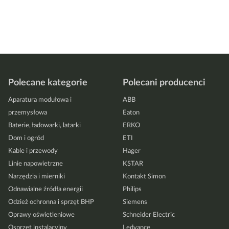
Polecane kategorie
Polecani producenci
Aparatura modułowa i
ABB
przemysłowa
Eaton
Baterie, ładowarki, latarki
ERKO
Dom i ogród
ETI
Kable i przewody
Hager
Linie napowietrzne
KSTAR
Narzędzia i mierniki
Kontakt Simon
Odnawialne źródła energii
Philips
Odzież ochronna i sprzęt BHP
Siemens
Oprawy oświetleniowe
Schneider Electric
Osprzęt instalacyjny
Ledvance