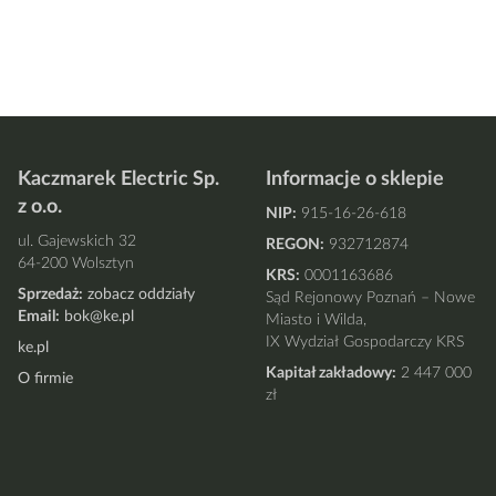
Kaczmarek Electric Sp.
Informacje o sklepie
z o.o.
NIP:
915-16-26-618
ul. Gajewskich 32
REGON:
932712874
64-200 Wolsztyn
KRS:
0001163686
Sprzedaż:
zobacz oddziały
Sąd Rejonowy Poznań – Nowe
Email:
bok@ke.pl
Miasto i Wilda,
IX Wydział Gospodarczy KRS
ke.pl
Kapitał zakładowy:
2 447 000
O firmie
zł