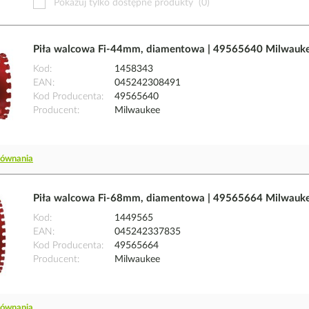
Pokazuj tylko dostępne produkty
(0)
Piła walcowa Fi-44mm, diamentowa | 49565640 Milwauk
Kod
1458343
EAN
045242308491
Kod Producenta
49565640
Producent
Milwaukee
równania
Piła walcowa Fi-68mm, diamentowa | 49565664 Milwauk
Kod
1449565
EAN
045242337835
Kod Producenta
49565664
Producent
Milwaukee
równania