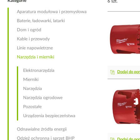
Kategorie
6 szt.
Aparatura modułowa i przemysłowa
Baterie, ładowarki, latarki
Dom i ogród
Kable i przewody
Linie napowietrzne
Narzędzia i mierniki
Elektronarzędzia
Dodaj do po
Mierniki
Narzędzia
Narzędzia ogrodowe
Pozostałe
Urządzenia bezpieczeństwa
Odnawialne źródła energii
Odzież ochronna i sprzęt BHP
Dodaj do po