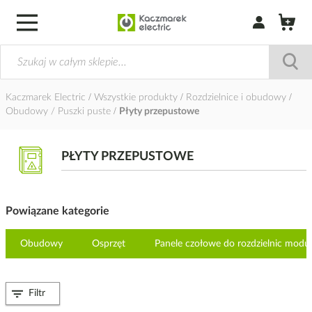
Zaloguj się / Z
Kaczmarek Electric
Wszystkie produkty
Rozdzielnice i obudowy
Obudowy / Puszki puste
Płyty przepustowe
PŁYTY PRZEPUSTOWE
Powiązane kategorie
Obudowy
Osprzęt
Panele czołowe do rozdzielnic mod
Filtr