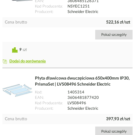
EAN
3606485126371
Kod Producenta
NSYEC1251
Producent
Schneider Electric
Cena brutto
522,16 zł/szt
Pokaż szczegóły
9
szt
Dodaj do porównania
Płyta dławicowa dwuczęściowa 650x400mm IP30,
PrismaSet | LVS08496 Schneider Electric
Kod
1405314
EAN
3606481877420
Kod Producenta
LVS08496
Producent
Schneider Electric
Cena brutto
397,93 zł/szt
Pokaż szczegóły