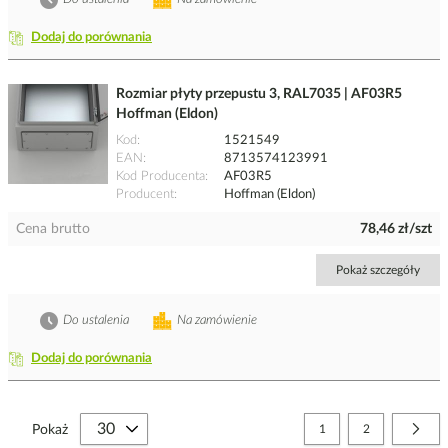
Dodaj do porównania
Rozmiar płyty przepustu 3, RAL7035 | AF03R5
Hoffman (Eldon)
Kod
1521549
EAN
8713574123991
Kod Producenta
AF03R5
Producent
Hoffman (Eldon)
Cena brutto
78,46 zł/szt
Pokaż szczegóły
Do ustalenia
Na zamówienie
Dodaj do porównania
Strona
Aktualnie czytasz stronę
Strona
Stro
Nast
Pokaż
1
2