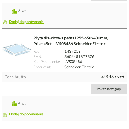
8
szt
Dodaj do porównania
Płyta dławicowa pełna IP55 650x400mm,
PrismaSet | LVS08486 Schneider Electric
Kod
1437213
EAN
3606481877376
Kod Producenta
LVS08486
Producent
Schneider Electric
Cena brutto
415,16 zł/szt
Pokaż szczegóły
4
szt
Dodaj do porównania