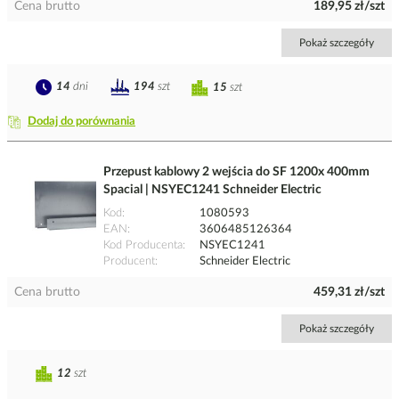
Cena brutto
189,95 zł/szt
Pokaż szczegóły
14
dni
194
szt
15
szt
Dodaj do porównania
Przepust kablowy 2 wejścia do SF 1200x 400mm
Spacial | NSYEC1241 Schneider Electric
Kod
1080593
EAN
3606485126364
Kod Producenta
NSYEC1241
Producent
Schneider Electric
Cena brutto
459,31 zł/szt
Pokaż szczegóły
12
szt