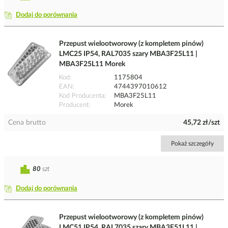
Dodaj do porównania
Przepust wielootworowy (z kompletem pinów)
LMC25 IP54, RAL7035 szary MBA3F25L11 |
MBA3F25L11 Morek
Kod
1175804
EAN
4744397010612
Kod Producenta
MBA3F25L11
Producent
Morek
Cena brutto
45,72 zł/szt
Pokaż szczegóły
80
szt
Dodaj do porównania
Przepust wielootworowy (z kompletem pinów)
LMC51 IP54, RAL7035 szary MBA3F51L11 |