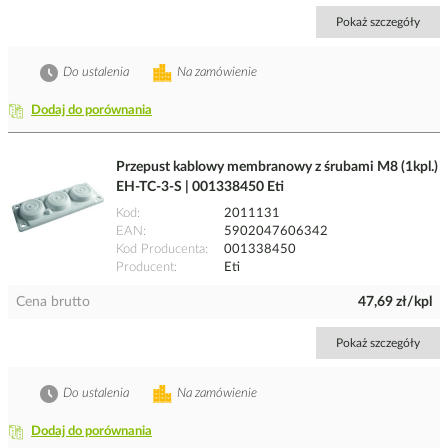
Pokaż szczegóły
Do ustalenia
Na zamówienie
Dodaj do porównania
Przepust kablowy membranowy z śrubami M8 (1kpl.)
EH-TC-3-S | 001338450 Eti
Kod
2011131
EAN
5902047606342
Kod Producenta
001338450
Producent
Eti
Cena brutto
47,69 zł/kpl
Pokaż szczegóły
Do ustalenia
Na zamówienie
Dodaj do porównania