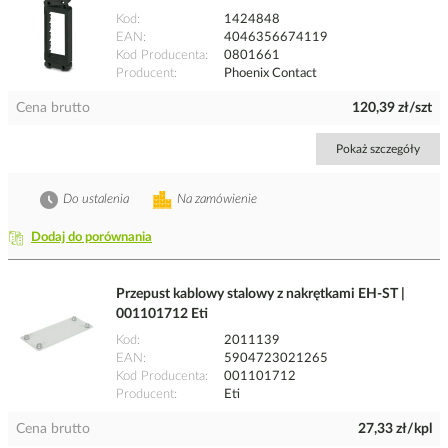
Kod
1424848
EAN
4046356674119
Kod Producenta
0801661
Producent
Phoenix Contact
Cena brutto
120,39 zł/szt
Pokaż szczegóły
Do ustalenia
Na zamówienie
Dodaj do porównania
Przepust kablowy stalowy z nakrętkami EH-ST |
001101712 Eti
Kod
2011139
EAN
5904723021265
Kod Producenta
001101712
Producent
Eti
Cena brutto
27,33 zł/kpl