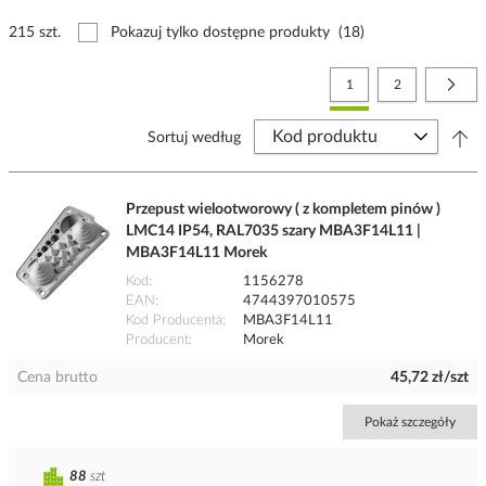
215 szt.
Pokazuj tylko dostępne produkty
(18)
Strona
Aktualnie czytasz stronę
Strona
Stro
Nast
1
2
Sortuj według
Przepust wielootworowy ( z kompletem pinów )
LMC14 IP54, RAL7035 szary MBA3F14L11 |
MBA3F14L11 Morek
Kod
1156278
EAN
4744397010575
Kod Producenta
MBA3F14L11
Producent
Morek
Cena brutto
45,72 zł/szt
Pokaż szczegóły
88
szt