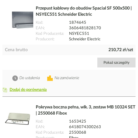
Przepust kablowy do obudów Spacial SF 500x500 |
NSYEC551 Schneider Electric
Kod
1874645
EAN
3606481828170
Kod Producenta
NSYEC551
Producent
Schneider Electric
Cena brutto
210,72 zł/szt
Pokaż szczegóły
Do ustalenia
Na zamówienie
Dodaj do porównania
Pokrywa boczna pełna, wlk. 3, zestaw MB 10324 SET
| 2550068 Fibox
Kod
1653425
EAN
6418074300263
Kod Producenta
2550068