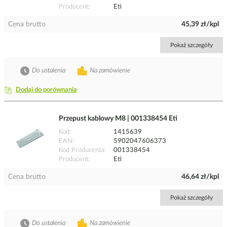
Producent
Eti
Cena brutto
45,39 zł/kpl
Pokaż szczegóły
Do ustalenia
Na zamówienie
Dodaj do porównania
Przepust kablowy M8 | 001338454 Eti
Kod
1415639
EAN
5902047606373
Kod Producenta
001338454
Producent
Eti
Cena brutto
46,64 zł/kpl
Pokaż szczegóły
Do ustalenia
Na zamówienie