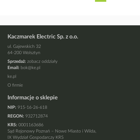
Kaczmarek Electric Sp. z o.o.
ul. Gajewskich 32
64-200 Wolsztyn
Sprzedaż:
zobacz oddziały
Email:
bok@ke.pl
ke.pl
O firmie
Informacje o sklepie
NIP:
915-16-26-618
REGON:
932712874
KRS:
0001163686
Sąd Rejonowy Poznań – Nowe Miasto i Wilda,
IX Wydział Gospodarczy KRS