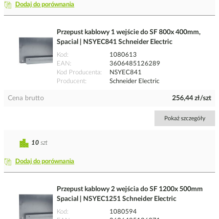
Dodaj do porównania
Przepust kablowy 1 wejście do SF 800x 400mm,
Spacial | NSYEC841 Schneider Electric
Kod
1080613
EAN
3606485126289
Kod Producenta
NSYEC841
Producent
Schneider Electric
Cena brutto
256,44 zł/szt
Pokaż szczegóły
10
szt
Dodaj do porównania
Przepust kablowy 2 wejścia do SF 1200x 500mm
Spacial | NSYEC1251 Schneider Electric
Kod
1080594