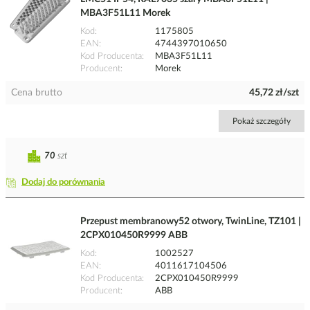
MBA3F51L11 Morek
Kod
1175805
EAN
4744397010650
Kod Producenta
MBA3F51L11
Producent
Morek
Cena brutto
45,72 zł/szt
Pokaż szczegóły
70
szt
Dodaj do porównania
Przepust membranowy52 otwory, TwinLine, TZ101 |
2CPX010450R9999 ABB
Kod
1002527
EAN
4011617104506
Kod Producenta
2CPX010450R9999
Producent
ABB