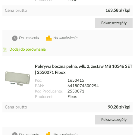
Producent
Fibox
Cena brutto
163,58 zł/kpl
Pokaż szczegóły
Do ustalenia
Na zamówienie
Dodaj do porównania
Pokrywa boczna pełna, wlk. 2, zestaw MB 10546 SET
| 2550071 Fibox
Kod
1653415
EAN
6418074300294
Kod Producenta
2550071
Producent
Fibox
Cena brutto
90,28 zł/kpl
Pokaż szczegóły
Do ustalenia
Na zamówienie