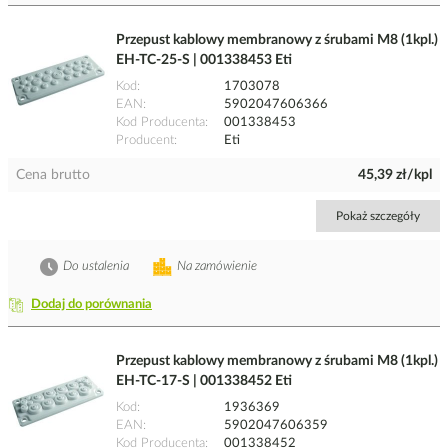
Przepust kablowy membranowy z śrubami M8 (1kpl.)
EH-TC-25-S | 001338453 Eti
Kod
1703078
EAN
5902047606366
Kod Producenta
001338453
Producent
Eti
Cena brutto
45,39 zł/kpl
Pokaż szczegóły
Do ustalenia
Na zamówienie
Dodaj do porównania
Przepust kablowy membranowy z śrubami M8 (1kpl.)
EH-TC-17-S | 001338452 Eti
Kod
1936369
EAN
5902047606359
Kod Producenta
001338452