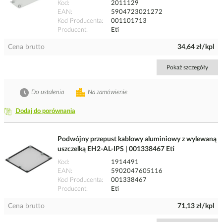
Kod
2011129
EAN
5904723021272
Kod Producenta
001101713
Producent
Eti
Cena brutto
34,64 zł/kpl
Pokaż szczegóły
Do ustalenia
Na zamówienie
Dodaj do porównania
Podwójny przepust kablowy aluminiowy z wylewaną
uszczelką EH2-AL-IPS | 001338467 Eti
Kod
1914491
EAN
5902047605116
Kod Producenta
001338467
Producent
Eti
Cena brutto
71,13 zł/kpl