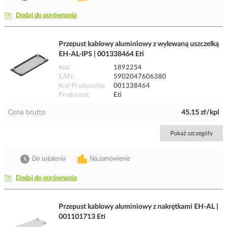
Dodaj do porównania
Przepust kablowy aluminiowy z wylewaną uszczelką
EH-AL-IPS | 001338464 Eti
Kod
1892254
EAN
5902047606380
Kod Producenta
001338464
Producent
Eti
Cena brutto
45,15 zł/kpl
Pokaż szczegóły
Do ustalenia
Na zamówienie
Dodaj do porównania
Przepust kablowy aluminiowy z nakrętkami EH-AL |
001101713 Eti