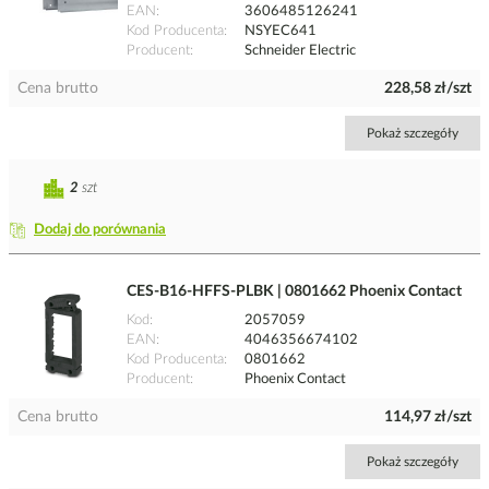
EAN
3606485126241
Kod Producenta
NSYEC641
Producent
Schneider Electric
Cena brutto
228,58 zł/szt
Pokaż szczegóły
2
szt
Dodaj do porównania
CES-B16-HFFS-PLBK | 0801662 Phoenix Contact
Kod
2057059
EAN
4046356674102
Kod Producenta
0801662
Producent
Phoenix Contact
Cena brutto
114,97 zł/szt
Pokaż szczegóły