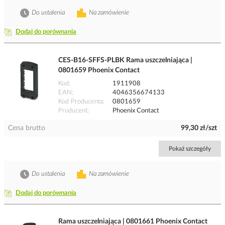
Do ustalenia
Na zamówienie
Dodaj do porównania
CES-B16-SFFS-PLBK Rama uszczelniająca |
0801659 Phoenix Contact
Kod
1911908
EAN
4046356674133
Kod Producenta
0801659
Producent
Phoenix Contact
Cena brutto
99,30 zł/szt
Pokaż szczegóły
Do ustalenia
Na zamówienie
Dodaj do porównania
Rama uszczelniająca | 0801661 Phoenix Contact