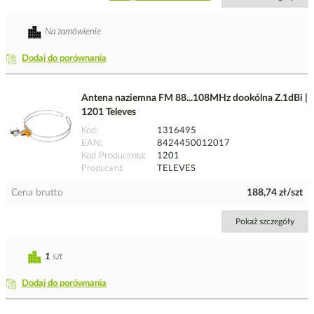
Na zamówienie
Dodaj do porównania
Antena naziemna FM 88...108MHz dookólna Z.1dBi |
1201 Televes
Kod
1316495
EAN
8424450012017
Kod Producenta
1201
Producent
TELEVES
Cena brutto
188,74 zł/szt
Pokaż szczegóły
1
szt
Dodaj do porównania