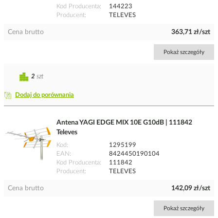
Kod Producenta
144223
Producent
TELEVES
Cena brutto
363,71 zł/szt
Pokaż szczegóły
2
szt
Dodaj do porównania
Antena YAGI EDGE MIX 10E G10dB | 111842
Televes
Kod
1295199
EAN
8424450190104
Kod Producenta
111842
Producent
TELEVES
Cena brutto
142,09 zł/szt
Pokaż szczegóły