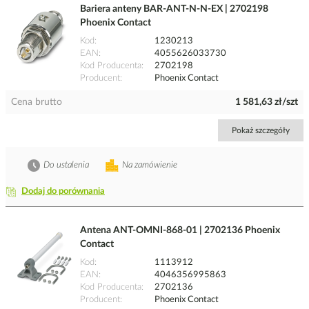
Bariera anteny BAR-ANT-N-N-EX | 2702198
Phoenix Contact
Kod
1230213
EAN
4055626033730
Kod Producenta
2702198
Producent
Phoenix Contact
Cena brutto
1 581,63 zł/szt
Pokaż szczegóły
Do ustalenia
Na zamówienie
Dodaj do porównania
Antena ANT-OMNI-868-01 | 2702136 Phoenix
Contact
Kod
1113912
EAN
4046356995863
Kod Producenta
2702136
Producent
Phoenix Contact