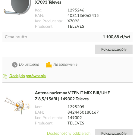
X7093 Televes
Kod
1295246
EAN
4031136062415
Kod Producenta
X7093
Producent
TELEVES
Cena brutto
1 100,68 zł/szt
Pokaż szczegóły
Do ustalenia
Na zamówienie
Dodaj do porównania
Antena naziemna V ZENIT MIX BIII/UHF
Z.8,5/15dBi | 149302 Televes
Kod
1295205
EAN
8424450180167
Kod Producenta
149302
Producent
TELEVES
Dostępność w oddziałach
Pokaż szczegóły