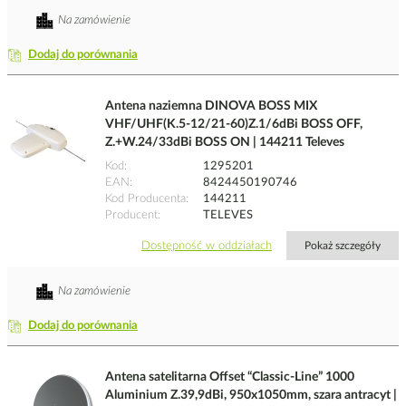
Na zamówienie
Dodaj do porównania
Antena naziemna DINOVA BOSS MIX
VHF/UHF(K.5-12/21-60)Z.1/6dBi BOSS OFF,
Z.+W.24/33dBi BOSS ON | 144211 Televes
Kod
1295201
EAN
8424450190746
Kod Producenta
144211
Producent
TELEVES
Dostępność w oddziałach
Pokaż szczegóły
Na zamówienie
Dodaj do porównania
Antena satelitarna Offset “Classic-Line” 1000
Aluminium Z.39,9dBi, 950x1050mm, szara antracyt |