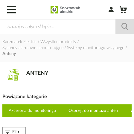
Zaloguj się / Z
Kaczmarek Electric
Wszystkie produkty
Systemy alarmowe i monitorujące
Systemy monitoringu wizyjnego
Anteny
ANTENY
Powiązane kategorie
Akcesoria do monitoringu
Osprzęt do montażu anten
W
Filtr