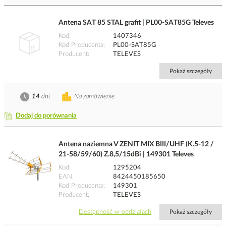
Antena SAT 85 STAL grafit | PL00-SAT85G Televes
Kod
1407346
Kod Producenta
PL00-SAT85G
Producent
TELEVES
Pokaż szczegóły
14
dni
Na zamówienie
Dodaj do porównania
Antena naziemna V ZENIT MIX BIII/UHF (K.5-12 /
21-58/59/60) Z.8,5/15dBi | 149301 Televes
Kod
1295204
EAN
8424450185650
Kod Producenta
149301
Producent
TELEVES
Dostępność w oddziałach
Pokaż szczegóły