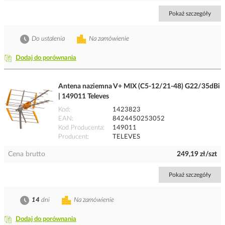
Pokaż szczegóły
Do ustalenia
Na zamówienie
Dodaj do porównania
Antena naziemna V+ MIX (C5-12/21-48) G22/35dBi
| 149011 Televes
Kod
1423823
EAN
8424450253052
Kod Producenta
149011
Producent
TELEVES
Cena brutto
249,19 zł/szt
Pokaż szczegóły
14
dni
Na zamówienie
Dodaj do porównania