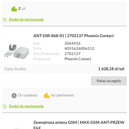
2
szt
Dodaj do porównania
ANT-DIR-868-01 | 2702137 Phoenix Contact
Kod
2064416
EAN
4055626006512
Kod Producenta
2702137
Producent
Phoenix Contact
Cena brutto
1 628,18 zł/szt
Pokaż szczegóły
Do ustalenia
Na zamówienie
Dodaj do porównania
Zewnętrzna antena GSM | MAX-GSM-ANT-PRZEW
F&F