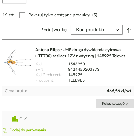
16 szt.
Pokazuj tylko dostępne produkty
(5)
Sortuj według
Antena Ellipse UHF druga dywidenda cyfrowa
(LTE700) zasilacz 12V z wtyczką | 148925 Televes
Kod
1548950
EAN
8424450203873
Kod Producenta
148925
Producent
TELEVES
Cena brutto
466,56 zł/szt
Pokaż szczegóły
4
szt
Dodaj do porównania