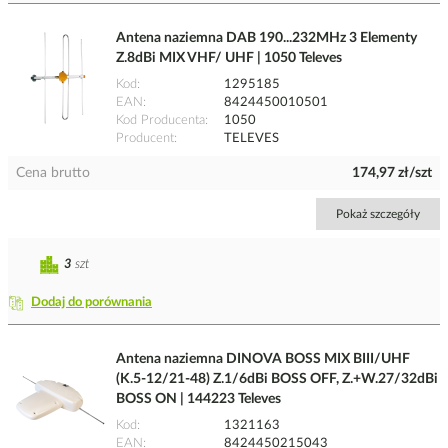
Antena naziemna DAB 190...232MHz 3 Elementy
Z.8dBi MIX VHF/ UHF | 1050 Televes
Kod
1295185
EAN
8424450010501
Kod Producenta
1050
Producent
TELEVES
Cena brutto
174,97 zł/szt
Pokaż szczegóły
3
szt
Dodaj do porównania
Antena naziemna DINOVA BOSS MIX BIII/UHF
(K.5-12/21-48) Z.1/6dBi BOSS OFF, Z.+W.27/32dBi
BOSS ON | 144223 Televes
Kod
1321163
EAN
8424450215043