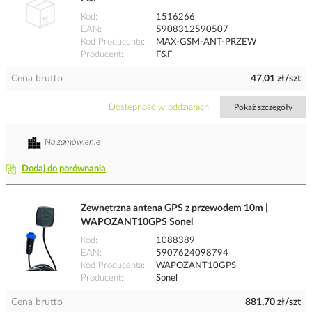
Kod
1516266
EAN
5908312590507
Kod Producenta
MAX-GSM-ANT-PRZEW
Producent
F&F
Cena brutto
47,01 zł/szt
Dostępność w oddziałach
Pokaż szczegóły
Na zamówienie
Dodaj do porównania
Zewnętrzna antena GPS z przewodem 10m |
WAPOZANT10GPS Sonel
Kod
1088389
EAN
5907624098794
Kod Producenta
WAPOZANT10GPS
Producent
Sonel
Cena brutto
881,70 zł/szt