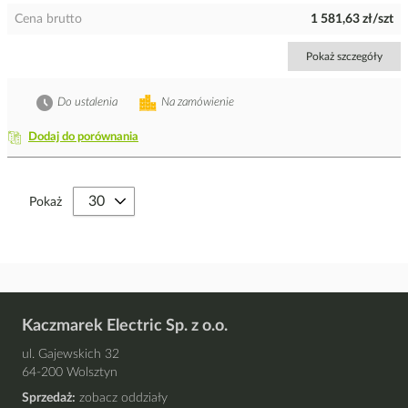
Cena brutto
1 581,63 zł/szt
Pokaż szczegóły
Do ustalenia
Na zamówienie
Dodaj do porównania
Pokaż
Kaczmarek Electric Sp. z o.o.
ul. Gajewskich 32
64-200 Wolsztyn
Sprzedaż:
zobacz oddziały