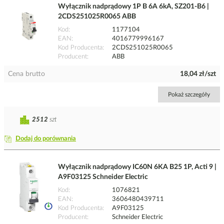
Wyłącznik nadprądowy 1P B 6A 6kA, SZ201-B6 |
2CDS251025R0065 ABB
Kod
1177104
EAN
4016779996167
Kod Producenta
2CDS251025R0065
Producent
ABB
Cena brutto
18,04 zł/szt
Pokaż szczegóły
2512
szt
Dodaj do porównania
Wyłącznik nadprądowy IC60N 6KA B25 1P, Acti 9 |
A9F03125 Schneider Electric
Kod
1076821
EAN
3606480439711
Kod Producenta
A9F03125
Producent
Schneider Electric