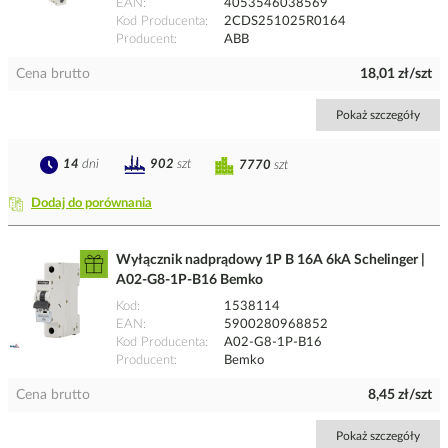
EAN
4053546038569
Kod Producenta
2CDS251025R0164
Producent
ABB
Cena brutto
18,01 zł/szt
Pokaż szczegóły
14
dni
902
szt
7770
szt
Dodaj do porównania
Wyłącznik nadprądowy 1P B 16A 6kA Schelinger |
A02-G8-1P-B16 Bemko
Kod
1538114
EAN
5900280968852
Kod Producenta
A02-G8-1P-B16
Producent
Bemko
Cena brutto
8,45 zł/szt
Pokaż szczegóły