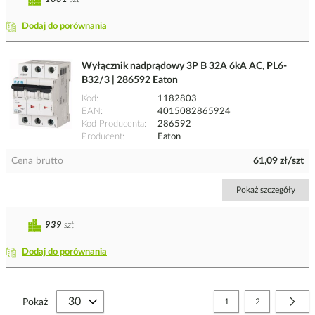
Dodaj do porównania
Wyłącznik nadprądowy 3P B 32A 6kA AC, PL6-
B32/3 | 286592 Eaton
Kod
1182803
EAN
4015082865924
Kod Producenta
286592
Producent
Eaton
Cena brutto
61,09 zł/szt
Pokaż szczegóły
939
szt
Dodaj do porównania
Strona
Aktualnie czytasz stronę
Strona
Stro
Nast
Pokaż
1
2