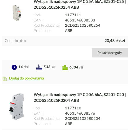
Wyłącznik nadprądowy 1P C 25A 6kA, SZ201-C25 |
2CDS251025R0254 ABB
Kod
1177111
EAN
4053546038583
Kod Producenta
2CDS251025R0254
Producent
ABB
Cena brutto
20,48 zł/szt
Pokaż szczegóły
14
dni
533
szt
6804
szt
Dodaj do porównania
Wyłącznik nadprądowy 1P C 20A 6kA, SZ201-C20 |
2CDS251025R0204 ABB
Kod
1177110
EAN
4053546038576
Kod Producenta
2CDS251025R0204
Producent
ABB