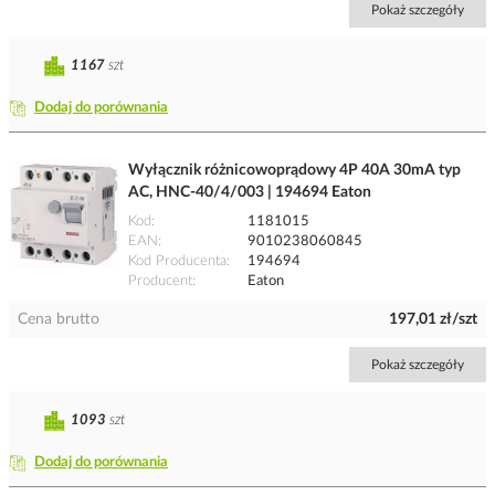
Pokaż szczegóły
1167
szt
Dodaj do porównania
Wyłącznik różnicowoprądowy 4P 40A 30mA typ
AC, HNC-40/4/003 | 194694 Eaton
Kod
1181015
EAN
9010238060845
Kod Producenta
194694
Producent
Eaton
Cena brutto
197,01 zł/szt
Pokaż szczegóły
1093
szt
Dodaj do porównania