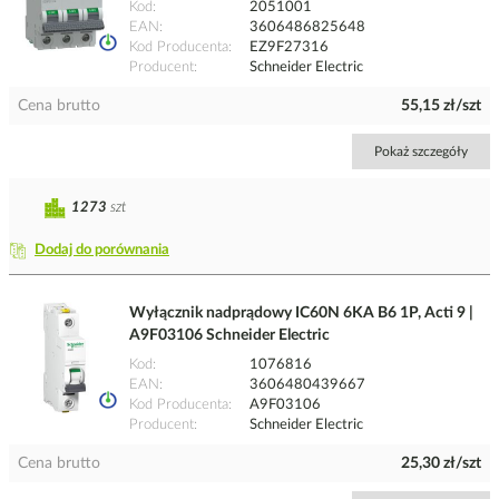
Kod
2051001
EAN
3606486825648
Kod Producenta
EZ9F27316
Producent
Schneider Electric
Cena brutto
55,15 zł/szt
Pokaż szczegóły
1273
szt
Dodaj do porównania
Wyłącznik nadprądowy IC60N 6KA B6 1P, Acti 9 |
A9F03106 Schneider Electric
Kod
1076816
EAN
3606480439667
Kod Producenta
A9F03106
Producent
Schneider Electric
Cena brutto
25,30 zł/szt