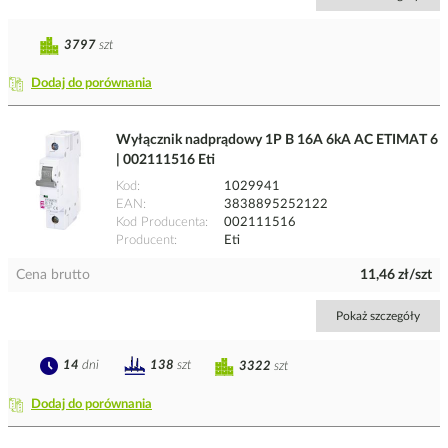
3797
szt
Dodaj do porównania
Wyłącznik nadprądowy 1P B 16A 6kA AC ETIMAT 6
| 002111516 Eti
Kod
1029941
EAN
3838895252122
Kod Producenta
002111516
Producent
Eti
Cena brutto
11,46 zł/szt
Pokaż szczegóły
14
dni
138
szt
3322
szt
Dodaj do porównania