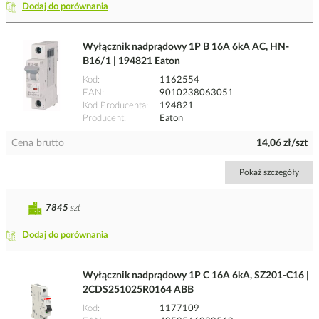
Dodaj do porównania
Wyłącznik nadprądowy 1P B 16A 6kA AC, HN-
B16/1 | 194821 Eaton
Kod
1162554
EAN
9010238063051
Kod Producenta
194821
Producent
Eaton
Cena brutto
14,06 zł/szt
Pokaż szczegóły
7845
szt
Dodaj do porównania
Wyłącznik nadprądowy 1P C 16A 6kA, SZ201-C16 |
2CDS251025R0164 ABB
Kod
1177109