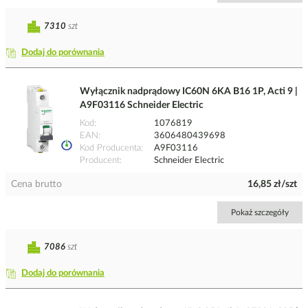
7310
szt
Dodaj do porównania
Wyłącznik nadprądowy IC60N 6KA B16 1P, Acti 9 |
A9F03116 Schneider Electric
Kod
1076819
EAN
3606480439698
Kod Producenta
A9F03116
Producent
Schneider Electric
Cena brutto
16,85 zł/szt
Pokaż szczegóły
7086
szt
Dodaj do porównania