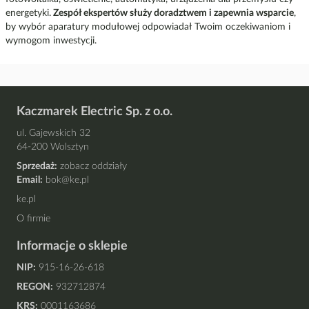
energetyki.
Zespół ekspertów służy doradztwem i zapewnia wsparcie
,
by wybór aparatury modułowej odpowiadał Twoim oczekiwaniom i
wymogom inwestycji.
Kaczmarek Electric Sp. z o.o.
ul. Gajewskich 32
64-200 Wolsztyn
Sprzedaż:
zobacz oddziały
Email:
bok@ke.pl
ke.pl
O firmie
Informacje o sklepie
NIP:
915-16-26-618
REGON:
932712874
KRS:
0001163686