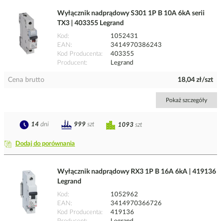
Wyłącznik nadprądowy S301 1P B 10A 6kA serii
TX3 | 403355 Legrand
Kod
1052431
EAN
3414970386243
Kod Producenta
403355
Producent
Legrand
Cena brutto
18,04 zł/szt
Pokaż szczegóły
14
dni
999
szt
1093
szt
Dodaj do porównania
Wyłącznik nadprądowy RX3 1P B 16A 6kA | 419136
Legrand
Kod
1052962
EAN
3414970366726
Kod Producenta
419136