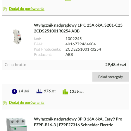
Dodaj do porównania
Wyłącznik nadprądowy 1P C 25A 6kA, S201-C25 |
2CDS251001R0254 ABB
Kod
1002245
EAN
4016779464604
Kod Producenta
2CDS251001R0254
Producent
ABB
Cena brutto
29,48 zł/szt
Pokaż szczegóły
14
dni
976
szt
1356
szt
Dodaj do porównania
Wyłącznik nadprądowy 3P B 16A 6kA, Easy9 Pro
EZ9F-B16-3 | EZ9F27316 Schneider Electric