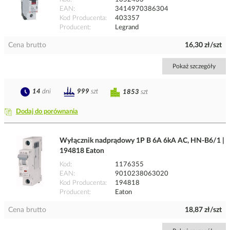
EAN
3414970386304
Kod Producenta
403357
Producent
Legrand
Cena brutto
16,30 zł/szt
Pokaż szczegóły
14
dni
999
szt
1853
szt
Dodaj do porównania
Wyłącznik nadprądowy 1P B 6A 6kA AC, HN-B6/1 |
194818 Eaton
Kod
1176355
EAN
9010238063020
Kod Producenta
194818
Producent
Eaton
Cena brutto
18,87 zł/szt