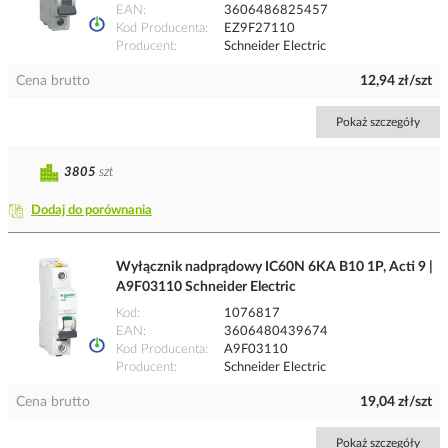
EAN
3606486825457
Kod Producenta
EZ9F27110
Producent
Schneider Electric
Cena brutto
12,94 zł/szt
Pokaż szczegóły
3805
szt
Dodaj do porównania
Wyłącznik nadprądowy IC60N 6KA B10 1P, Acti 9 |
A9F03110 Schneider Electric
Kod
1076817
EAN
3606480439674
Kod Producenta
A9F03110
Producent
Schneider Electric
Cena brutto
19,04 zł/szt
Pokaż szczegóły