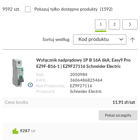
9592 szt.
Pokazuj tylko dostępne produkty
(1592)
Strona
Aktualnie czytasz stronę
Strona
Stro
Nast
1
2
Sortuj według
Wyłącznik nadprądowy 1P B 16A 6kA, Easy9 Pro
EZ9F-B16-1 | EZ9F27116 Schneider Electric
Kod
2050984
EAN
3606486825464
Kod Producenta
EZ9F27116
Producent
Schneider Electric
Cena brutto
11,91 zł/szt
Pokaż szczegóły
9287
szt