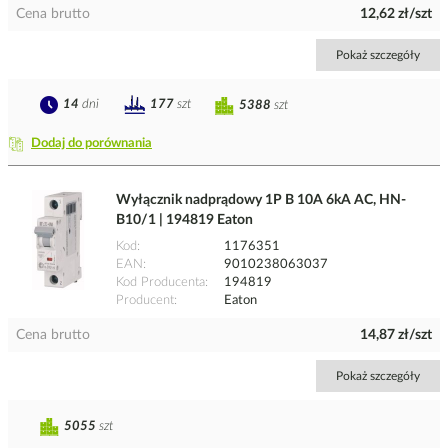
Cena brutto
12,62 zł/szt
Pokaż szczegóły
14
dni
177
szt
5388
szt
Dodaj do porównania
Wyłącznik nadprądowy 1P B 10A 6kA AC, HN-
B10/1 | 194819 Eaton
Kod
1176351
EAN
9010238063037
Kod Producenta
194819
Producent
Eaton
Cena brutto
14,87 zł/szt
Pokaż szczegóły
5055
szt