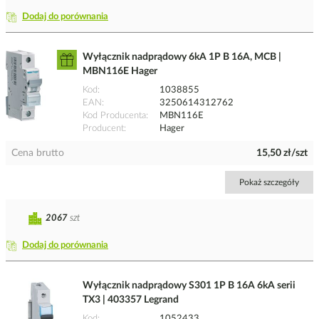
Dodaj do porównania
Wyłącznik nadprądowy 6kA 1P B 16A, MCB |
MBN116E Hager
Kod
1038855
EAN
3250614312762
Kod Producenta
MBN116E
Producent
Hager
Cena brutto
15,50 zł/szt
Pokaż szczegóły
2067
szt
Dodaj do porównania
Wyłącznik nadprądowy S301 1P B 16A 6kA serii
TX3 | 403357 Legrand
Kod
1052433