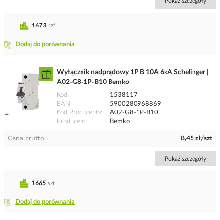
Pokaż szczegóły
1673
szt
Dodaj do porównania
Wyłącznik nadprądowy 1P B 10A 6kA Schelinger |
A02-G8-1P-B10 Bemko
Kod
1538117
EAN
5900280968869
Kod Producenta
A02-G8-1P-B10
Producent
Bemko
Cena brutto
8,45 zł/szt
Pokaż szczegóły
1665
szt
Dodaj do porównania