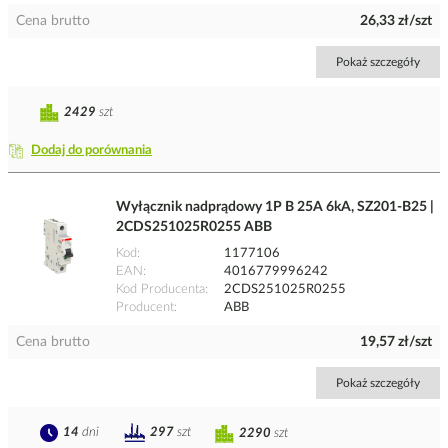
Cena brutto
26,33 zł/szt
Pokaż szczegóły
2429
szt
Dodaj do porównania
Wyłącznik nadprądowy 1P B 25A 6kA, SZ201-B25 |
2CDS251025R0255 ABB
Kod
1177106
EAN
4016779996242
Kod Producenta
2CDS251025R0255
Producent
ABB
Cena brutto
19,57 zł/szt
Pokaż szczegóły
14
dni
297
szt
2290
szt