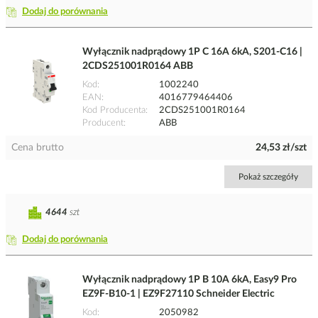
Dodaj do porównania
Wyłącznik nadprądowy 1P C 16A 6kA, S201-C16 |
2CDS251001R0164 ABB
Kod
1002240
EAN
4016779464406
Kod Producenta
2CDS251001R0164
Producent
ABB
Cena brutto
24,53 zł/szt
Pokaż szczegóły
4644
szt
Dodaj do porównania
Wyłącznik nadprądowy 1P B 10A 6kA, Easy9 Pro
EZ9F-B10-1 | EZ9F27110 Schneider Electric
Kod
2050982