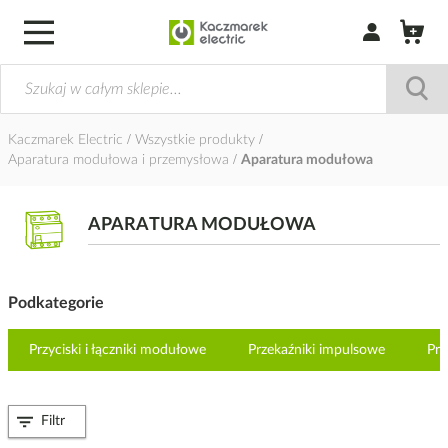
Zaloguj się / Z
Kaczmarek Electric
Wszystkie produkty
Aparatura modułowa i przemysłowa
Aparatura modułowa
APARATURA MODUŁOWA
Podkategorie
Przyciski i łączniki modułowe
Przekaźniki impulsowe
Prz
Filtr