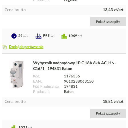
Producent
Legrand
Cena brutto
13,43 zł/szt
Pokaż szczegóły
14
dni
999
szt
1069
szt
Dodaj do porównania
Wyłącznik nadprądowy 1P C 16A 6kA AC, HN-
C16/1 | 194831 Eaton
Kod
1176356
EAN
9010238063150
Kod Producenta
194831
Producent
Eaton
Cena brutto
18,81 zł/szt
Pokaż szczegóły
1031
szt