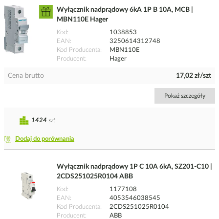
Wyłącznik nadprądowy 6kA 1P B 10A, MCB |
MBN110E Hager
Kod
1038853
EAN
3250614312748
Kod Producenta
MBN110E
Producent
Hager
Cena brutto
17,02 zł/szt
Pokaż szczegóły
1424
szt
Dodaj do porównania
Wyłącznik nadprądowy 1P C 10A 6kA, SZ201-C10 |
2CDS251025R0104 ABB
Kod
1177108
EAN
4053546038545
Kod Producenta
2CDS251025R0104
Producent
ABB