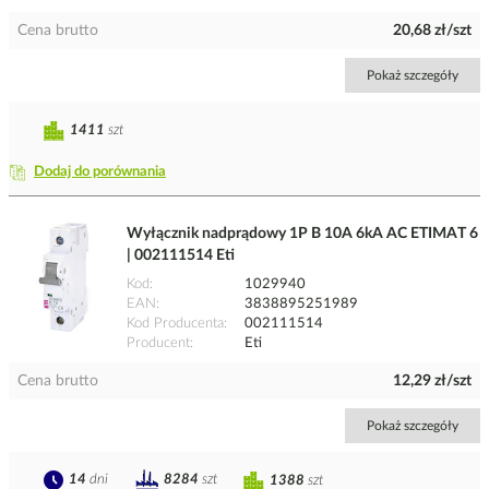
Cena brutto
20,68 zł/szt
Pokaż szczegóły
1411
szt
Dodaj do porównania
Wyłącznik nadprądowy 1P B 10A 6kA AC ETIMAT 6
| 002111514 Eti
Kod
1029940
EAN
3838895251989
Kod Producenta
002111514
Producent
Eti
Cena brutto
12,29 zł/szt
Pokaż szczegóły
14
dni
8284
szt
1388
szt