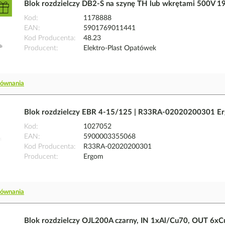
Blok rozdzielczy DB2-S na szynę TH lub wkrętami 500V 19
Kod
1178888
EAN
5901769011441
Kod Producenta
48.23
Producent
Elektro-Plast Opatówek
równania
Blok rozdzielczy EBR 4-15/125 | R33RA-02020200301 E
Kod
1027052
EAN
5900003355068
Kod Producenta
R33RA-02020200301
Producent
Ergom
równania
Blok rozdzielczy OJL200A czarny, IN 1xAl/Cu70, OUT