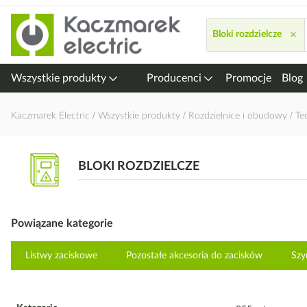
Przejdź
do
×
Bloki rozdzielcze
treści
Wszystkie produkty
Producenci
Promocje
Blog
Kaczmarek Electric
Wszystkie produkty
Rozdzielnice i obudowy
Te
BLOKI ROZDZIELCZE
Powiązane kategorie
Listwy zaciskowe
Pozostałe akcesoria do zacisków
Szy