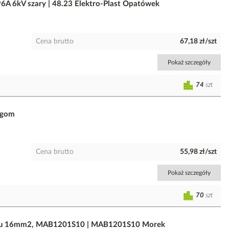
6A 6kV szary | 48.23 Elektro-Plast Opatówek
Cena brutto
67,18 zł/szt
Pokaż szczegóły
74
szt
rgom
Cena brutto
55,98 zł/szt
Pokaż szczegóły
70
szt
 6xCu 16mm2, MAB1201S10 | MAB1201S10 Morek