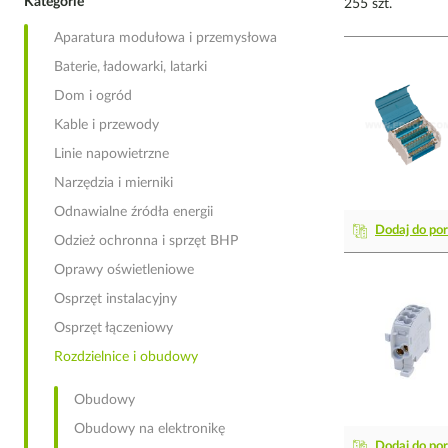
Kategorie
255 szt.
Aparatura modułowa i przemysłowa
Baterie, ładowarki, latarki
Dom i ogród
Kable i przewody
Linie napowietrzne
Narzędzia i mierniki
Odnawialne źródła energii
Dodaj do po
Odzież ochronna i sprzęt BHP
Oprawy oświetleniowe
Osprzęt instalacyjny
Osprzęt łączeniowy
Rozdzielnice i obudowy
Obudowy
Obudowy na elektronikę
Dodaj do po