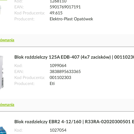
Kod
1268110
EAN
5901769017191
Kod Producenta
49.615
Producent
Elektro-Plast Opatówek
równania
Blok roździelczy 125A EDB-407 (4x7 zacisków) | 0011023
Kod
1099064
EAN
3838895633365
Kod Producenta
001102303
Producent
Eti
równania
Blok rozdzielczy EBR2 4-12/160 | R33RA-02020300501 
Kod
1027054