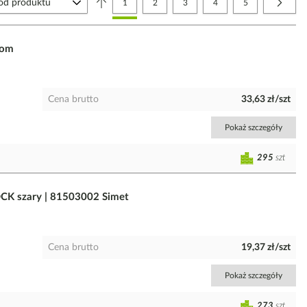
Aktualnie czytasz stronę
Strona
Strona
Strona
Strona
Strona
Nastę
1
2
3
4
5
gom
Cena brutto
33,63 zł/szt
Pokaż szczegóły
295
szt
OCK szary | 81503002 Simet
Cena brutto
19,37 zł/szt
Pokaż szczegóły
273
szt