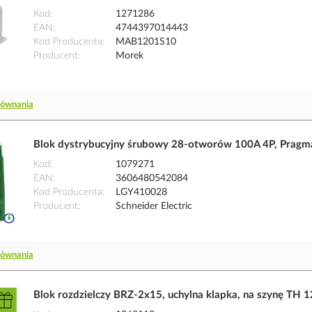
Kod
1271286
EAN
4744397014443
Kod Producenta
MAB1201S10
Producent
Morek
równania
Blok dystrybucyjny śrubowy 28-otworów 100A 4P, Pragma
Kod
1079271
EAN
3606480542084
Kod Producenta
LGY410028
Producent
Schneider Electric
równania
Blok rozdzielczy BRZ-2x15, uchylna klapka, na szynę TH 1