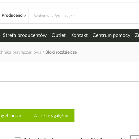
Producenci
Strefa producentów
Outlet
Kontakt
Centrum pomocy
Z
chnika przyłączeniowa
Bloki rozdzielcze
ny zbiorcze
Zaciski rozgałęźne