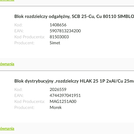
Blok rozdzielczy odgałęźny, SCB 25-Cu, Cu 80110 SIMBLO
Kod
1408656
EAN
5907813234200
Kod Producenta
81503003
Producent
Simet
równania
Blok dystrybucyjny ,rozdzielczy HLAK 25 1P 2xAl/Cu
Kod
2026559
EAN
4744397041951
Kod Producenta
MAG1251A00
Producent
Morek
równania