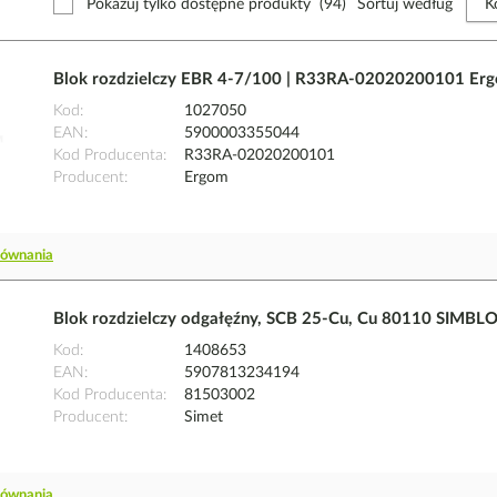
Pokazuj tylko dostępne produkty
(94)
Sortuj według
Blok rozdzielczy EBR 4-7/100 | R33RA-02020200101 Er
Kod
1027050
EAN
5900003355044
Kod Producenta
R33RA-02020200101
Producent
Ergom
równania
Blok rozdzielczy odgałęźny, SCB 25-Cu, Cu 80110 SIMBL
Kod
1408653
EAN
5907813234194
Kod Producenta
81503002
Producent
Simet
równania