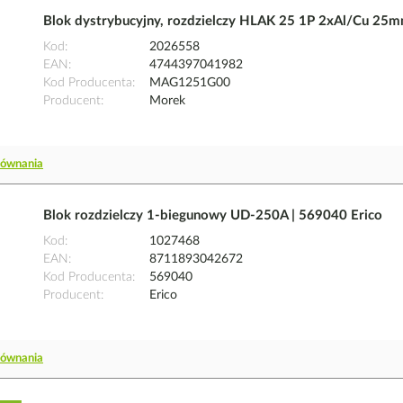
Blok dystrybucyjny, rozdzielczy HLAK 25 1P 2xAl/Cu
Kod
2026558
EAN
4744397041982
Kod Producenta
MAG1251G00
Producent
Morek
równania
Blok rozdzielczy 1-biegunowy UD-250A | 569040 Erico
Kod
1027468
EAN
8711893042672
Kod Producenta
569040
Producent
Erico
równania