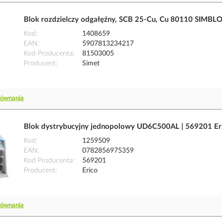
Blok rozdzielczy odgałęźny, SCB 25-Cu, Cu 80110 SIMBLO
Kod
1408659
EAN
5907813234217
Kod Producenta
81503005
Producent
Simet
równania
Blok dystrybucyjny jednopolowy UD6C500AL | 569201 Er
Kod
1259509
EAN
0782856975359
Kod Producenta
569201
Producent
Erico
równania