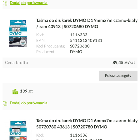
Dodaj do porównania
Taśma do drukarek DYMO D1 9mmx7m czarno-biały
/ zam 40913 | S0720680 DYMO
Kod
1116333
EAN
5411313409131
Kod Producenta
S0720680
Producent
DYMO
Cena brutto
89,45 zł/szt
Pokaż szczegóły
139
szt
Dodaj do porównania
Taśma do drukarek DYMO D1 6mmx7m czarno-biały
S0720780 43613 | S0720780 DYMO
Kod
1116336