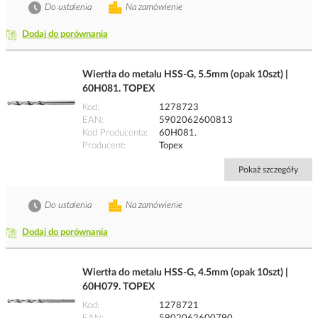
Do ustalenia
Na zamówienie
Dodaj do porównania
Wiertła do metalu HSS-G, 5.5mm (opak 10szt) |
60H081. TOPEX
Kod
1278723
EAN
5902062600813
Kod Producenta
60H081.
Producent
Topex
Pokaż szczegóły
Do ustalenia
Na zamówienie
Dodaj do porównania
Wiertła do metalu HSS-G, 4.5mm (opak 10szt) |
60H079. TOPEX
Kod
1278721