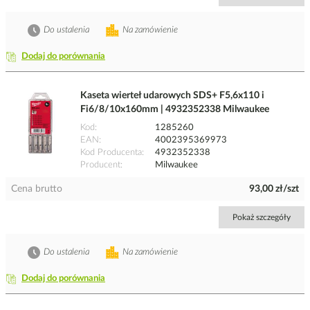
Do ustalenia
Na zamówienie
Dodaj do porównania
Kaseta wierteł udarowych SDS+ F5,6x110 i
Fi6/8/10x160mm | 4932352338 Milwaukee
Kod
1285260
EAN
4002395369973
Kod Producenta
4932352338
Producent
Milwaukee
Cena brutto
93,00 zł/szt
Pokaż szczegóły
Do ustalenia
Na zamówienie
Dodaj do porównania