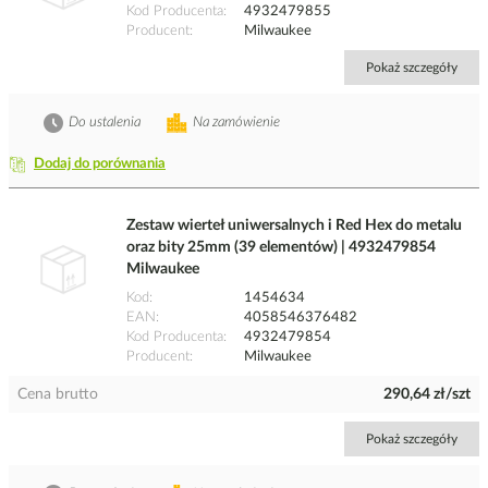
Kod Producenta
4932479855
Producent
Milwaukee
Pokaż szczegóły
Do ustalenia
Na zamówienie
Dodaj do porównania
Zestaw wierteł uniwersalnych i Red Hex do metalu
oraz bity 25mm (39 elementów) | 4932479854
Milwaukee
Kod
1454634
EAN
4058546376482
Kod Producenta
4932479854
Producent
Milwaukee
Cena brutto
290,64 zł/szt
Pokaż szczegóły