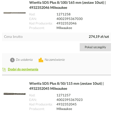
Wiertła SDS Plus 8/100/165 mm (zestaw 10szt) |
4932352046 Milwaukee
Kod
1271258
EAN
4002395367030
Kod Producenta
4932352046
Producent
Milwaukee
Cena brutto
274,19 zł/szt
Pokaż szczegóły
Do ustalenia
Na zamówienie
Dodaj do porównania
Wiertła SDS Plus 8/50/115 mm (zestaw 10szt) |
4932352045 Milwaukee
Kod
1271257
EAN
4002395367023
Kod Producenta
4932352045
Producent
Milwaukee