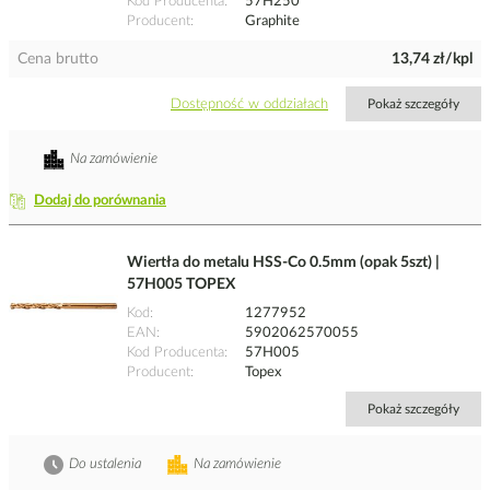
Kod Producenta
57H250
Producent
Graphite
Cena brutto
13,74 zł/kpl
Dostępność w oddziałach
Pokaż szczegóły
Na zamówienie
Dodaj do porównania
Wiertła do metalu HSS-Co 0.5mm (opak 5szt) |
57H005 TOPEX
Kod
1277952
EAN
5902062570055
Kod Producenta
57H005
Producent
Topex
Pokaż szczegóły
Do ustalenia
Na zamówienie