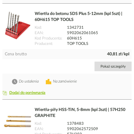
Wiertła do betonu SDS Plus 5-12mm (kpl 5szt) |
60H615 TOP TOOLS
Kod
1342731
EAN
5902062061065
Kod Producenta
60H615
Producent
TOP TOOLS
Cena brutto
40,81 zł/kpl
Pokaż szczegóły
Do ustalenia
Na zamówienie
Dodaj do porównania
Wiertła-piły HSS-TiN, 5-8mm (kpl 3szt) | 57H250
GRAPHITE
Kod
1378483
EAN
5902062572509