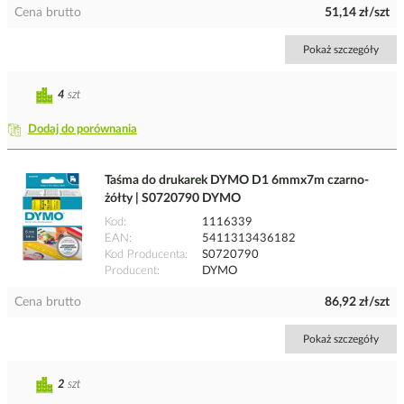
Cena brutto
51,14 zł/szt
Pokaż szczegóły
4
szt
Dodaj do porównania
Taśma do drukarek DYMO D1 6mmx7m czarno-
żółty | S0720790 DYMO
Kod
1116339
EAN
5411313436182
Kod Producenta
S0720790
Producent
DYMO
Cena brutto
86,92 zł/szt
Pokaż szczegóły
2
szt