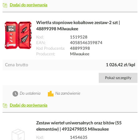
Dodaj do porównania
Wiertła stopniowe kobaltowe zestaw-2 szt |
48899398 Milwaukee
Kod
1519528
EAN
4058546359874
Kod Producenta
48899398
Producent
Milwaukee
Cena brutto
1 026,42 zł/kpl
Pokaż szczegóły
Do ustalenia
Na zamówienie
Dodaj do porównania
Zestaw wierteł uniwersalnych oraz bitów (55
elementów) | 4932479855 Milwaukee
Kod
1454635