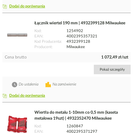
Dodaj do porównania
Łącznik wiertel 190 mm | 4932399128 Milwaukee
Kod
1254902
EAN
4002395357321
Kod Producenta
4932399128
Producent
Milwaukee
Cena brutto
1 072,49 zł/szt
Pokaż szczegóły
Do ustalenia
Na zamówienie
Dodaj do porównania
Wiertła do metalu 1-10mm co 0,5 mm (kaseta
metalowa 19szt) | 4932352470 Milwaukee
Kod
1260847
EAN
4002395371297