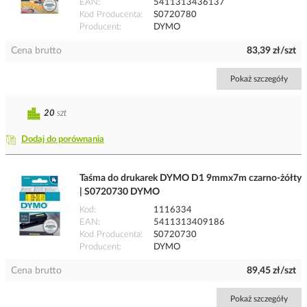
EAN
5411313436137
Kod Producenta
S0720780
Producent
DYMO
Cena brutto
83,39 zł/szt
Pokaż szczegóły
20
szt
Dodaj do porównania
Taśma do drukarek DYMO D1 9mmx7m czarno-żółty
| S0720730 DYMO
Kod
1116334
EAN
5411313409186
Kod Producenta
S0720730
Producent
DYMO
Cena brutto
89,45 zł/szt
Pokaż szczegóły