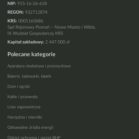
NIP:
915-16-26-618
REGON:
932712874
KRS:
0001163686
Sąd Rejonowy Poznań – Nowe Miasto i Wilda,
IX Wydział Gospodarczy KRS
Kapitał zakładowy:
2 447 000 zł
Polecane kategorie
Aparatura modułowa i przemysłowa
Baterie, ładowarki, latarki
Dom i ogród
Kable i przewody
Linie napowietrzne
Narzędzia i mierniki
Odnawialne źródła energii
Odzież ochronna i sprzęt BHP