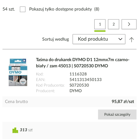
54 szt.
Pokazuj tylko dostępne produkty
(8)
Strona
Aktualnie czytasz stronę
Strona
Stro
Nast
1
2
Sortuj według
Taśma do drukarek DYMO D1 12mmx7m czarno-
biały / zam 45013 | S0720530 DYMO
Kod
1116328
EAN
5411313450133
Kod Producenta
S0720530
Producent
DYMO
Cena brutto
95,87 zł/szt
Pokaż szczegóły
313
szt