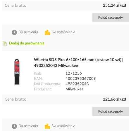
Cena brutto
251,24 zł/szt
Pokaż szczegóły
Do ustalenia
Na zamówienie
Dodaj do porównania
Wiertła SDS Plus 6/100/165 mm (zestaw 10 szt) |
4932352043 Milwaukee
Kod
1271256
EAN
4002395367009
Kod Producenta
4932352043
Producent
Milwaukee
Cena brutto
221,66 zł/szt
Pokaż szczegóły
Do ustalenia
Na zamówienie