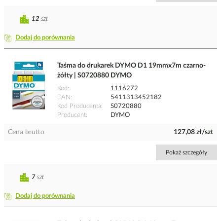
12
szt
Dodaj do porównania
Taśma do drukarek DYMO D1 19mmx7m czarno-
żółty | S0720880 DYMO
Kod
1116272
EAN
5411313452182
Kod Producenta
S0720880
Producent
DYMO
Cena brutto
127,08 zł/szt
Pokaż szczegóły
7
szt
Dodaj do porównania