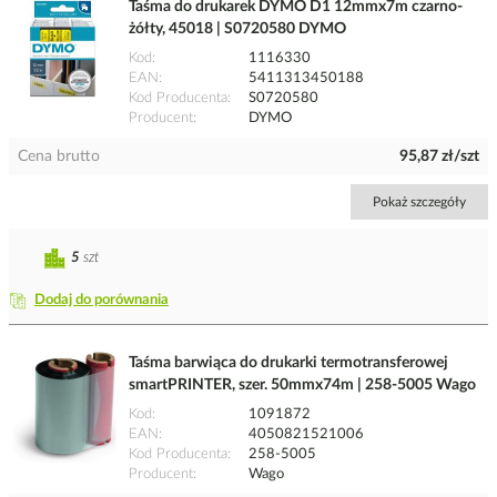
Taśma do drukarek DYMO D1 12mmx7m czarno-
żółty, 45018 | S0720580 DYMO
Kod
1116330
EAN
5411313450188
Kod Producenta
S0720580
Producent
DYMO
Cena brutto
95,87 zł/szt
Pokaż szczegóły
5
szt
Dodaj do porównania
Taśma barwiąca do drukarki termotransferowej
smartPRINTER, szer. 50mmx74m | 258-5005 Wago
Kod
1091872
EAN
4050821521006
Kod Producenta
258-5005
Producent
Wago