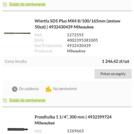
Dodaj do porównania
Wiertła SDS Plus MX4 8/100/165mm (zestaw
50szt) | 4932430439 Milwaukee
Kod
1272555
EAN
4002395381005
Kod Producenta
4932430439
Producent
Milwaukee
Cena brutto
1 246,42 zł/szt
Pokaż szczegóły
Do ustalenia
Na zamówienie
Dodaj do porównania
Przedłużka 1 1/4", 300 mm | 4932399724
Milwaukee
Kod
1269663