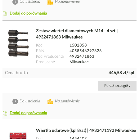
Do ustalenia
Na zamówienie
Dodaj do porównania
Zestaw wierteł diamentowych M14 - 4 szt. |
4932471863 Milwaukee
Kod
1502858
EAN
4058546297626
Kod Producenta
4932471863
Producent
Milwaukee
Cena brutto
446,58 zł/kpl
Pokaż szczegóły
Do ustalenia
Na zamówienie
Dodaj do porównania
Wiertła udarowe (kpl 8szt) | 4932471192 Milwaukee
Kod
1454403