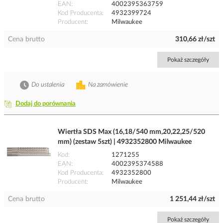
EAN
4002395363759
Kod Producenta
4932399724
Producent
Milwaukee
Cena brutto
310,66 zł/szt
Pokaż szczegóły
Do ustalenia
Na zamówienie
Dodaj do porównania
Wiertła SDS Max (16,18/540 mm,20,22,25/520
mm) (zestaw 5szt) | 4932352800 Milwaukee
Kod
1271255
EAN
4002395374588
Kod Producenta
4932352800
Producent
Milwaukee
Cena brutto
1 251,44 zł/szt
Pokaż szczegóły