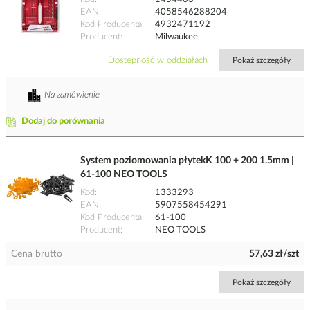
EAN
4058546288204
Kod Producenta
4932471192
Producent
Milwaukee
Dostępność w oddziałach
Pokaż szczegóły
Na zamówienie
Dodaj do porównania
System poziomowania płytekK 100 + 200 1.5mm |
61-100 NEO TOOLS
Kod
1333293
EAN
5907558454291
Kod Producenta
61-100
Producent
NEO TOOLS
Cena brutto
57,63 zł/szt
Pokaż szczegóły