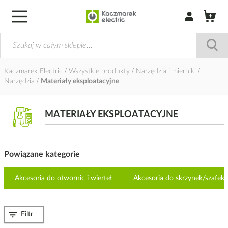
Zaloguj się / Z
Kaczmarek Electric
Wszystkie produkty
Narzędzia i mierniki
Narzędzia
Materiały eksploatacyjne
MATERIAŁY EKSPLOATACYJNE
Powiązane kategorie
Akcesoria do otwornic i wierteł
Akcesoria do skrzynek/szafe
Filtr