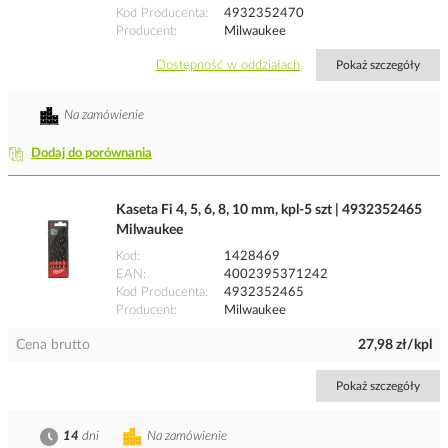
Kod Producenta
4932352470
Producent
Milwaukee
Dostępność w oddziałach
Pokaż szczegóły
Na zamówienie
Dodaj do porównania
Kaseta Fi 4, 5, 6, 8, 10 mm, kpl-5 szt | 4932352465
Milwaukee
Kod
1428469
EAN
4002395371242
Kod Producenta
4932352465
Producent
Milwaukee
Cena brutto
27,98 zł/kpl
Pokaż szczegóły
14
dni
Na zamówienie