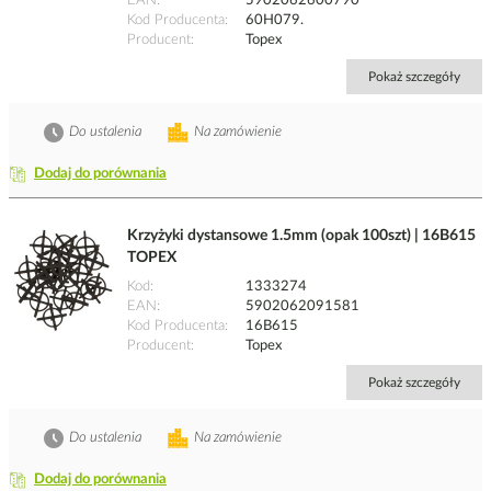
EAN
5902062600790
Kod Producenta
60H079.
Producent
Topex
Pokaż szczegóły
Do ustalenia
Na zamówienie
Dodaj do porównania
Krzyżyki dystansowe 1.5mm (opak 100szt) | 16B615
TOPEX
Kod
1333274
EAN
5902062091581
Kod Producenta
16B615
Producent
Topex
Pokaż szczegóły
Do ustalenia
Na zamówienie
Dodaj do porównania