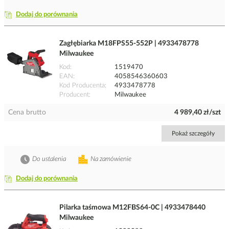
Dodaj do porównania
Zagłębiarka M18FPS55-552P | 4933478778
Milwaukee
Kod
1519470
EAN
4058546360603
Kod Producenta
4933478778
Producent
Milwaukee
Cena brutto
4 989,40 zł/szt
Pokaż szczegóły
Do ustalenia
Na zamówienie
Dodaj do porównania
Pilarka taśmowa M12FBS64-0C | 4933478440
Milwaukee