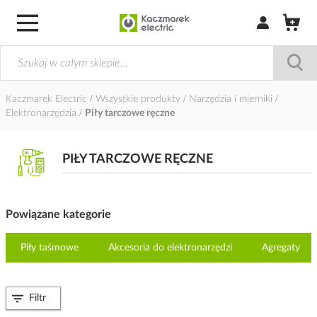
Zaloguj się / Z
Kaczmarek Electric
Wszystkie produkty
Narzędzia i mierniki
Elektronarzędzia
Piły tarczowe ręczne
PIŁY TARCZOWE RĘCZNE
Powiązane kategorie
Piły taśmowe
Akcesoria do elektronarzędzi
Agregaty
Filtr