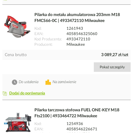
Pilarka do metalu akumulatorowa 203mm M18
FMCS66-0C | 4933472110 Milwaukee
Kod
1261943
EAN
4058546325060
Kod Producenta
4933472110
Producent
Milwaukee
Cena brutto
3 089,27 zł/szt
Pokaż szczegóły
Do ustalenia
Na zamówienie
Dodaj do porównania
Pilarka tarczowa stołowa FUEL ONE-KEY M18
Fts2100 | 4933464722 Milwaukee
Kod
1254936
EAN
4058546226671