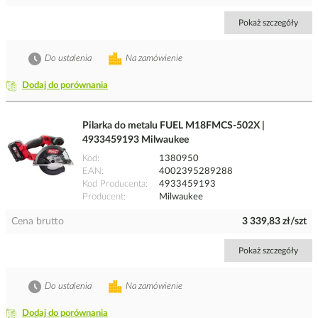
Pokaż szczegóły
Do ustalenia
Na zamówienie
Dodaj do porównania
Pilarka do metalu FUEL M18FMCS-502X |
4933459193 Milwaukee
Kod
1380950
EAN
4002395289288
Kod Producenta
4933459193
Producent
Milwaukee
Cena brutto
3 339,83 zł/szt
Pokaż szczegóły
Do ustalenia
Na zamówienie
Dodaj do porównania