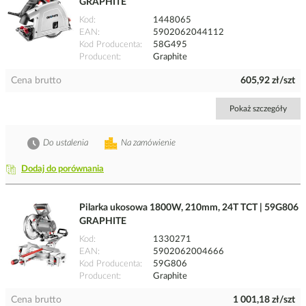
GRAPHITE
Kod
1448065
EAN
5902062044112
Kod Producenta
58G495
Producent
Graphite
Cena brutto
605,92 zł/szt
Pokaż szczegóły
Do ustalenia
Na zamówienie
Dodaj do porównania
Pilarka ukosowa 1800W, 210mm, 24T TCT | 59G806
GRAPHITE
Kod
1330271
EAN
5902062004666
Kod Producenta
59G806
Producent
Graphite
Cena brutto
1 001,18 zł/szt