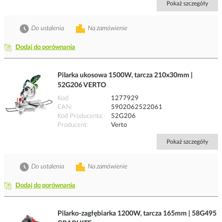
Pokaż szczegóły
Do ustalenia
Na zamówienie
Dodaj do porównania
Pilarka ukosowa 1500W, tarcza 210x30mm |
52G206 VERTO
Kod
1277929
EAN
5902062522061
Kod Producenta
52G206
Producent
Verto
Pokaż szczegóły
Do ustalenia
Na zamówienie
Dodaj do porównania
Pilarko-zagłębiarka 1200W, tarcza 165mm | 58G495