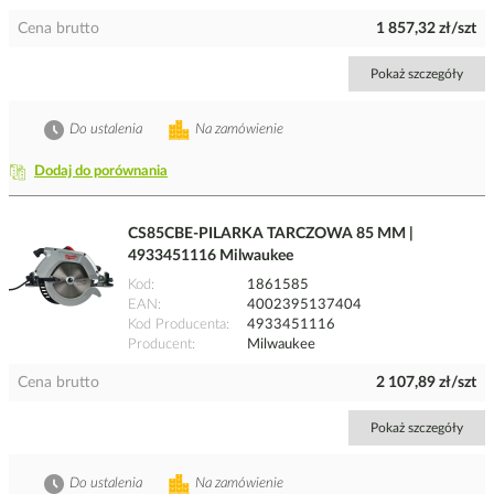
Cena brutto
1 857,32 zł/szt
Pokaż szczegóły
Do ustalenia
Na zamówienie
Dodaj do porównania
CS85CBE-PILARKA TARCZOWA 85 MM |
4933451116 Milwaukee
Kod
1861585
EAN
4002395137404
Kod Producenta
4933451116
Producent
Milwaukee
Cena brutto
2 107,89 zł/szt
Pokaż szczegóły
Do ustalenia
Na zamówienie