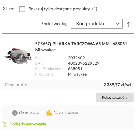
21 szt.
Pokazuj tylko dostępne produkty
(1)
Sortuj według
SCS65Q-PILARKA TARCZOWA 65 MM | 638051
Milwaukee
Kod
2032609
EAN
4002395229529
Kod Producenta
638051
Producent
Milwaukee
Cena brutto
2 389,77 zł/szt
Pokaż szczegóły
Do ustalenia
Na zamówienie
Dodaj do porównania