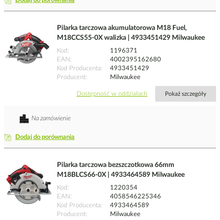
Dodaj do porównania
Pilarka tarczowa akumulatorowa M18 Fuel,
M18CCS55-0X walizka | 4933451429 Milwaukee
Kod
1196371
EAN
4002395162680
Kod Producenta
4933451429
Producent
Milwaukee
Dostępność w oddziałach
Pokaż szczegóły
Na zamówienie
Dodaj do porównania
Pilarka tarczowa bezszczotkowa 66mm
M18BLCS66-0X | 4933464589 Milwaukee
Kod
1220354
EAN
4058546225346
Kod Producenta
4933464589
Producent
Milwaukee