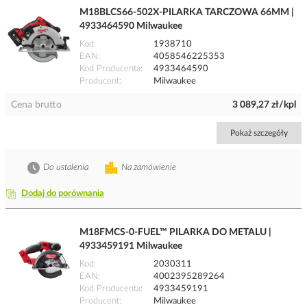
M18BLCS66-502X-PILARKA TARCZOWA 66MM |
4933464590 Milwaukee
Kod
1938710
EAN
4058546225353
Kod Producenta
4933464590
Producent
Milwaukee
Cena brutto
3 089,27 zł/kpl
Pokaż szczegóły
Do ustalenia
Na zamówienie
Dodaj do porównania
M18FMCS-0-FUEL™ PILARKA DO METALU |
4933459191 Milwaukee
Kod
2030311
EAN
4002395289264
Kod Producenta
4933459191
Producent
Milwaukee