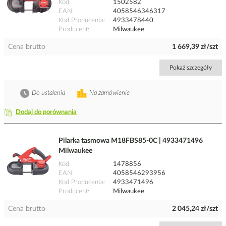
Kod
1502582
EAN
4058546346317
Kod Producenta
4933478440
Producent
Milwaukee
Cena brutto
1 669,39 zł/szt
Pokaż szczegóły
Do ustalenia
Na zamówienie
Dodaj do porównania
Pilarka tasmowa M18FBS85-0C | 4933471496
Milwaukee
Kod
1478856
EAN
4058546293956
Kod Producenta
4933471496
Producent
Milwaukee
Cena brutto
2 045,24 zł/szt