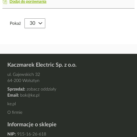
Dodaj do porównania
Pokaż
Kaczmarek Electric Sp. z o.o.
ul. Gajewskich 32
64-200 Wolsztyn
Sprzedaż:
zobacz oddziały
Email:
bok@ke.pl
ke.pl
O firmie
Informacje o sklepie
NIP:
915-16-26-618