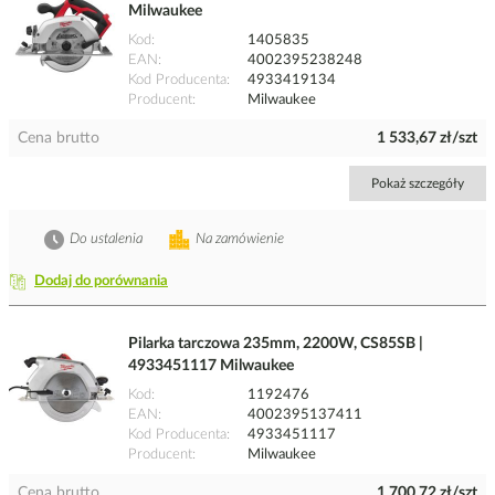
Milwaukee
Kod
1405835
EAN
4002395238248
Kod Producenta
4933419134
Producent
Milwaukee
Cena brutto
1 533,67 zł/szt
Pokaż szczegóły
Do ustalenia
Na zamówienie
Dodaj do porównania
Pilarka tarczowa 235mm, 2200W, CS85SB |
4933451117 Milwaukee
Kod
1192476
EAN
4002395137411
Kod Producenta
4933451117
Producent
Milwaukee
Cena brutto
1 700,72 zł/szt