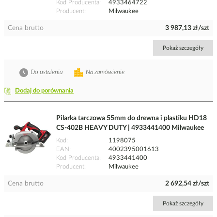
Kod Producenta
4933464722
Producent
Milwaukee
Cena brutto
3 987,13 zł/szt
Pokaż szczegóły
Do ustalenia
Na zamówienie
Dodaj do porównania
Pilarka tarczowa 55mm do drewna i plastiku HD18
CS-402B HEAVY DUTY | 4933441400 Milwaukee
Kod
1198075
EAN
4002395001613
Kod Producenta
4933441400
Producent
Milwaukee
Cena brutto
2 692,54 zł/szt
Pokaż szczegóły