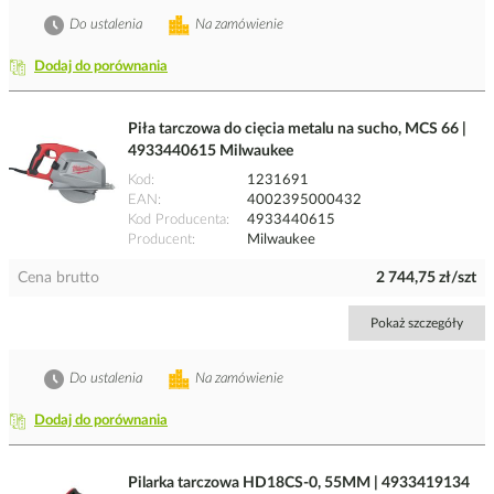
Do ustalenia
Na zamówienie
Dodaj do porównania
Piła tarczowa do cięcia metalu na sucho, MCS 66 |
4933440615 Milwaukee
Kod
1231691
EAN
4002395000432
Kod Producenta
4933440615
Producent
Milwaukee
Cena brutto
2 744,75 zł/szt
Pokaż szczegóły
Do ustalenia
Na zamówienie
Dodaj do porównania
Pilarka tarczowa HD18CS-0, 55MM | 4933419134