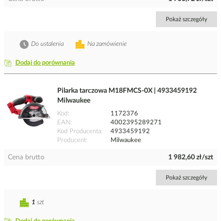
Pokaż szczegóły
Do ustalenia
Na zamówienie
Dodaj do porównania
Pilarka tarczowa M18FMCS-0X | 4933459192
Milwaukee
Kod
1172376
EAN
4002395289271
Kod Producenta
4933459192
Producent
Milwaukee
Cena brutto
1 982,60 zł/szt
Pokaż szczegóły
1
szt