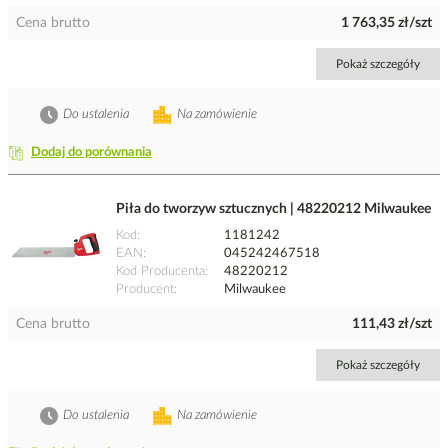
Cena brutto
1 763,35 zł/szt
Pokaż szczegóły
Do ustalenia
Na zamówienie
Dodaj do porównania
Piła do tworzyw sztucznych | 48220212 Milwaukee
Kod
1181242
EAN
045242467518
Kod Producenta
48220212
Producent
Milwaukee
Cena brutto
111,43 zł/szt
Pokaż szczegóły
Do ustalenia
Na zamówienie