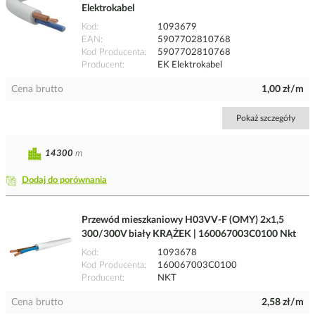
Elektrokabel
Kod
1093679
EAN
5907702810768
Kod Producenta
5907702810768
Producent
EK Elektrokabel
Cena brutto
1,00 zł/m
Pokaż szczegóły
14300
m
Dodaj do porównania
Przewód mieszkaniowy H03VV-F (OMY) 2x1,5
300/300V biały KRĄŻEK | 160067003C0100 Nkt
Kod
1093678
Kod Producenta
160067003C0100
Producent
NKT
Cena brutto
2,58 zł/m