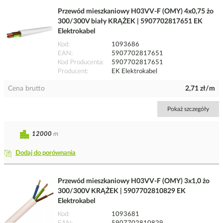
Przewód mieszkaniowy H03VV-F (OMY) 4x0,75 żo
300/300V biały KRĄŻEK | 5907702817651 EK
Elektrokabel
Kod
1093686
EAN
5907702817651
Kod Producenta
5907702817651
Producent
EK Elektrokabel
Cena brutto
2,71 zł/m
Pokaż szczegóły
12000
m
Dodaj do porównania
Przewód mieszkaniowy H03VV-F (OMY) 3x1,0 żo
300/300V KRĄŻEK | 5907702810829 EK
Elektrokabel
Kod
1093681