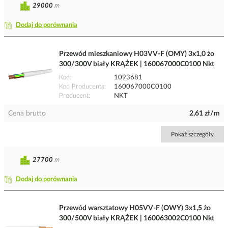
29000
m
Dodaj do porównania
Przewód mieszkaniowy H03VV-F (OMY) 3x1,0 żo
300/300V biały KRĄŻEK | 160067000C0100 Nkt
Kod
1093681
Kod Producenta
160067000C0100
Producent
NKT
Cena brutto
2,61 zł/m
Pokaż szczegóły
27700
m
Dodaj do porównania
Przewód warsztatowy H05VV-F (OWY) 3x1,5 żo
300/500V biały KRĄŻEK | 160063002C0100 Nkt