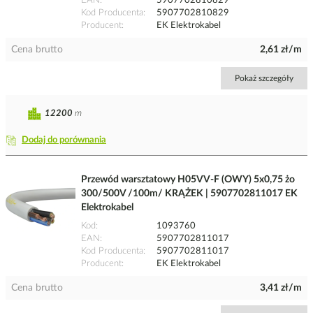
EAN
5907702810829
Kod Producenta
5907702810829
Producent
EK Elektrokabel
Cena brutto
2,61 zł/m
Pokaż szczegóły
12200
m
Dodaj do porównania
Przewód warsztatowy H05VV-F (OWY) 5x0,75 żo
300/500V /100m/ KRĄŻEK | 5907702811017 EK
Elektrokabel
Kod
1093760
EAN
5907702811017
Kod Producenta
5907702811017
Producent
EK Elektrokabel
Cena brutto
3,41 zł/m