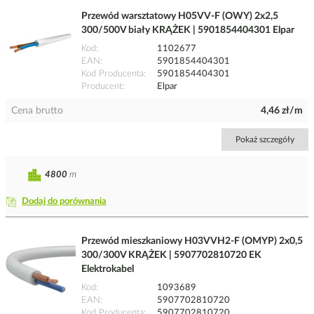
Przewód warsztatowy H05VV-F (OWY) 2x2,5
300/500V biały KRĄŻEK | 5901854404301 Elpar
Kod
1102677
EAN
5901854404301
Kod Producenta
5901854404301
Producent
Elpar
Cena brutto
4,46 zł/m
Pokaż szczegóły
4800
m
Dodaj do porównania
Przewód mieszkaniowy H03VVH2-F (OMYP) 2x0,5
300/300V KRĄŻEK | 5907702810720 EK
Elektrokabel
Kod
1093689
EAN
5907702810720
Kod Producenta
5907702810720