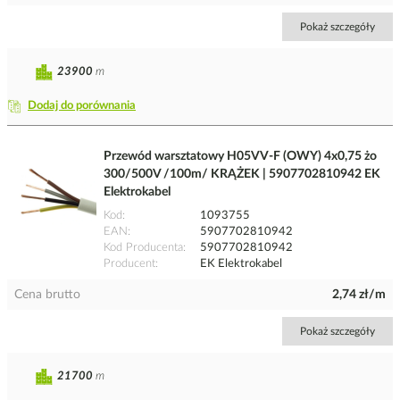
Pokaż szczegóły
23900
m
Dodaj do porównania
Przewód warsztatowy H05VV-F (OWY) 4x0,75 żo
300/500V /100m/ KRĄŻEK | 5907702810942 EK
Elektrokabel
Kod
1093755
EAN
5907702810942
Kod Producenta
5907702810942
Producent
EK Elektrokabel
Cena brutto
2,74 zł/m
Pokaż szczegóły
21700
m