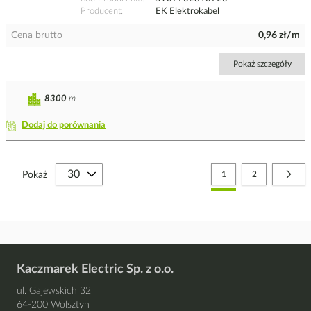
Producent
EK Elektrokabel
Cena brutto
0,96 zł/m
Pokaż szczegóły
8300
m
Dodaj do porównania
Strona
Aktualnie czytasz stronę
Strona
Stro
Nast
Pokaż
1
2
Kaczmarek Electric Sp. z o.o.
ul. Gajewskich 32
64-200 Wolsztyn