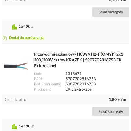
Cena brutto
0,96 zł/m
Pokaż szczegóły
15400
m
Dodaj do porównania
Przewód mieszkaniowy H03VVH2-F (OMYP) 2x1
300/300V czarny KRĄŻEK | 5907702816753 EK
Elektrokabel
Kod
1318671
EAN
5907702816753
Kod Producenta
5907702816753
Producent
EK Elektrokabel
Cena brutto
1,80 zł/m
Pokaż szczegóły
14500
m