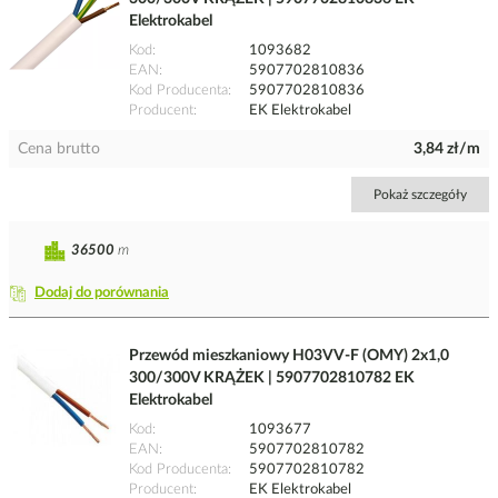
Elektrokabel
Kod
1093682
EAN
5907702810836
Kod Producenta
5907702810836
Producent
EK Elektrokabel
Cena brutto
3,84 zł/m
Pokaż szczegóły
36500
m
Dodaj do porównania
Przewód mieszkaniowy H03VV-F (OMY) 2x1,0
300/300V KRĄŻEK | 5907702810782 EK
Elektrokabel
Kod
1093677
EAN
5907702810782
Kod Producenta
5907702810782
Producent
EK Elektrokabel