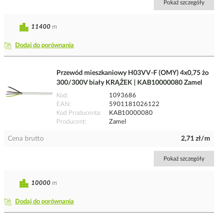
Pokaż szczegóły
11400
m
Dodaj do porównania
Przewód mieszkaniowy H03VV-F (OMY) 4x0,75 żo
300/300V biały KRĄŻEK | KAB10000080 Zamel
Kod
1093686
EAN
5901181026122
Kod Producenta
KAB10000080
Producent
Zamel
Cena brutto
2,71 zł/m
Pokaż szczegóły
10000
m
Dodaj do porównania