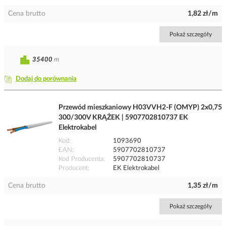
Cena brutto
1,82 zł/m
Pokaż szczegóły
35400
m
Dodaj do porównania
Przewód mieszkaniowy H03VVH2-F (OMYP) 2x0,75
300/300V KRĄŻEK | 5907702810737 EK
Elektrokabel
Kod
1093690
EAN
5907702810737
Kod Producenta
5907702810737
Producent
EK Elektrokabel
Cena brutto
1,35 zł/m
Pokaż szczegóły