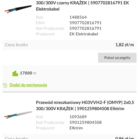
300/300V czarny KRĄŻEK | 5907702816791 EK
Elektrokabel
Kod
1488564
EAN
5907702816791
Kod Producenta
5907702816791
Producent
EK Elektrokabel
Cena brutto
1,82 zł/m
Pokaż szczegóły
17000
m
Dodaj do porównania
Przewód mieszkaniowy H03VVH2-F (OMYP) 2x0,5
300/300V KRĄŻEK | 5901259804508 Ełktrim
Kod
1093689
Kod Producenta
5901259804508
Producent
Ełktrim