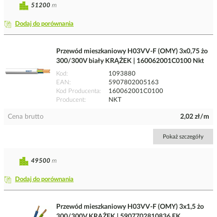
51200
m
Dodaj do porównania
Przewód mieszkaniowy H03VV-F (OMY) 3x0,75 żo
300/300V biały KRĄŻEK | 160062001C0100 Nkt
Kod
1093880
EAN
5907802005163
Kod Producenta
160062001C0100
Producent
NKT
Cena brutto
2,02 zł/m
Pokaż szczegóły
49500
m
Dodaj do porównania
Przewód mieszkaniowy H03VV-F (OMY) 3x1,5 żo
300/300V KRĄŻEK | 5907702810836 EK