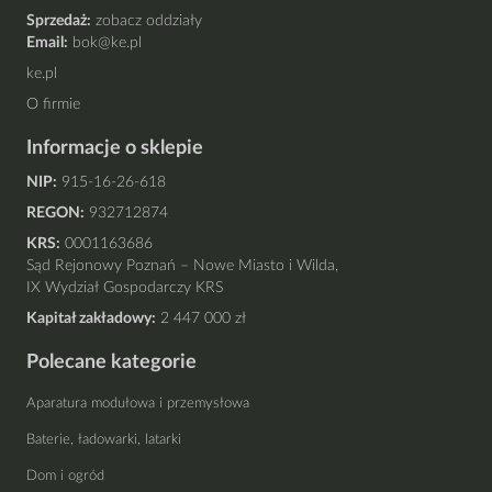
Sprzedaż:
zobacz oddziały
Email:
bok@ke.pl
ke.pl
O firmie
Informacje o sklepie
NIP:
915-16-26-618
REGON:
932712874
KRS:
0001163686
Sąd Rejonowy Poznań – Nowe Miasto i Wilda,
IX Wydział Gospodarczy KRS
Kapitał zakładowy:
2 447 000 zł
Polecane kategorie
Aparatura modułowa i przemysłowa
Baterie, ładowarki, latarki
Dom i ogród