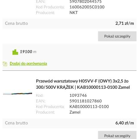
EAN
5907802044575
Kod Producenta
160062005C0100
Producent
NKT
Cena brutto
2,71 zł/m
Pokaż szczegóły
19100
m
Dodaj do porównania
Przewód warsztatowy H05VV-F (OWY) 3x2,5 żo
300/500V KRĄŻEK | KAB10000113-0100 Zamel
Kod
1093746
EAN
5901181027860
Kod Producenta
KAB10000113-0100
Producent
Zamel
Cena brutto
6,40 zł/m
Pokaż szczegóły