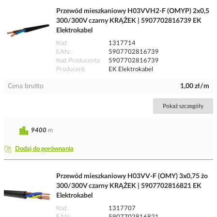
Przewód mieszkaniowy H03VVH2-F (OMYP) 2x0,5
300/300V czarny KRĄŻEK | 5907702816739 EK
Elektrokabel
Kod
1317714
EAN
5907702816739
Kod Producenta
5907702816739
Producent
EK Elektrokabel
Cena brutto
1,00 zł/m
Pokaż szczegóły
9400
m
Dodaj do porównania
Przewód mieszkaniowy H03VV-F (OMY) 3x0,75 żo
300/300V czarny KRĄŻEK | 5907702816821 EK
Elektrokabel
Kod
1317707