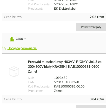
EAN
5907702816821
Kod Producenta
5907702816821
Producent
EK Elektrokabel
Cena brutto
2,02 zł/m
Pokaż szczegóły
9800
m
Dodaj do porównania
Przewód mieszkaniowy H03VV-F (OMY) 3x1,5 żo
300/300V biały KRĄŻEK | KAB10000381-0100
Zamel
Kod
1093682
EAN
5901181003260
Kod Producenta
KAB10000381-0100
Producent
Zamel
Cena brutto
3,84 zł/m