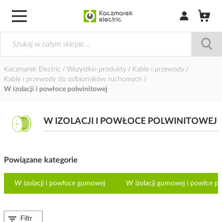
Zaloguj się / Z
Kaczmarek Electric
Wszystkie produkty
Kable i przewody
Kable i przewody do odbiorników ruchomych
W izolacji i powłoce polwinitowej
W IZOLACJI I POWŁOCE POLWINITOWEJ
Powiązane kategorie
W izolacji i powłoce gumowej
W izolacji gumowej i powłce po
Filtr