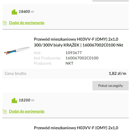
18600
m
Dodaj do porównania
Przewód mieszkaniowy H03VV-F (OMY) 2x1,0
300/300V biały KRĄŻEK | 160067002C0100 Nkt
Kod
1093677
Kod Producenta
160067002C0100
Producent
NKT
Cena brutto
1,82 zł/m
Pokaż szczegóły
18200
m
Dodaj do porównania
Przewód mieszkaniowy H03VV-F (OMY) 2x1,0