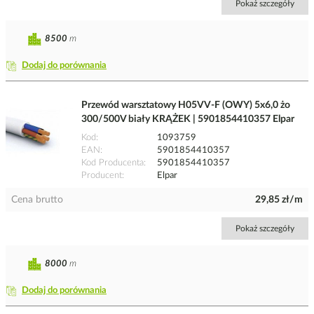
Pokaż szczegóły
8500
m
Dodaj do porównania
Przewód warsztatowy H05VV-F (OWY) 5x6,0 żo
300/500V biały KRĄŻEK | 5901854410357 Elpar
Kod
1093759
EAN
5901854410357
Kod Producenta
5901854410357
Producent
Elpar
Cena brutto
29,85 zł/m
Pokaż szczegóły
8000
m
Dodaj do porównania