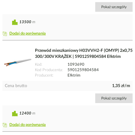
Pokaż szczegóły
13500
m
Dodaj do porównania
Przewód mieszkaniowy H03VVH2-F (OMYP) 2x0,75
300/300V KRĄŻEK | 5901259804584 Ełktrim
Kod
1093690
Kod Producenta
5901259804584
Producent
Ełktrim
Cena brutto
1,35 zł/m
Pokaż szczegóły
12400
m
Dodaj do porównania