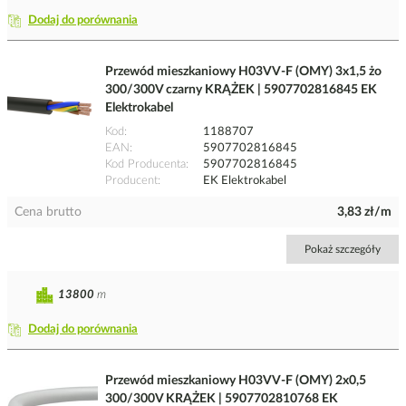
Dodaj do porównania
Przewód mieszkaniowy H03VV-F (OMY) 3x1,5 żo
300/300V czarny KRĄŻEK | 5907702816845 EK
Elektrokabel
Kod
1188707
EAN
5907702816845
Kod Producenta
5907702816845
Producent
EK Elektrokabel
Cena brutto
3,83 zł/m
Pokaż szczegóły
13800
m
Dodaj do porównania
Przewód mieszkaniowy H03VV-F (OMY) 2x0,5
300/300V KRĄŻEK | 5907702810768 EK