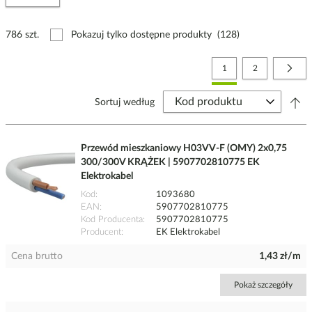
786 szt.
Pokazuj tylko dostępne produkty
(128)
Strona
Aktualnie czytasz stronę
Strona
Stro
Nast
1
2
Sortuj według
Przewód mieszkaniowy H03VV-F (OMY) 2x0,75
300/300V KRĄŻEK | 5907702810775 EK
Elektrokabel
Kod
1093680
EAN
5907702810775
Kod Producenta
5907702810775
Producent
EK Elektrokabel
Cena brutto
1,43 zł/m
Pokaż szczegóły