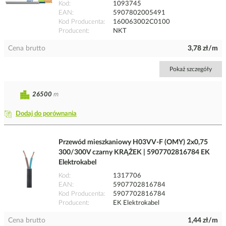
Kod
1093745
EAN
5907802005491
Kod Producenta
160063002C0100
Producent
NKT
Cena brutto
3,78 zł/m
Pokaż szczegóły
26500
m
Dodaj do porównania
Przewód mieszkaniowy H03VV-F (OMY) 2x0,75
300/300V czarny KRĄŻEK | 5907702816784 EK
Elektrokabel
Kod
1317706
EAN
5907702816784
Kod Producenta
5907702816784
Producent
EK Elektrokabel
Cena brutto
1,44 zł/m