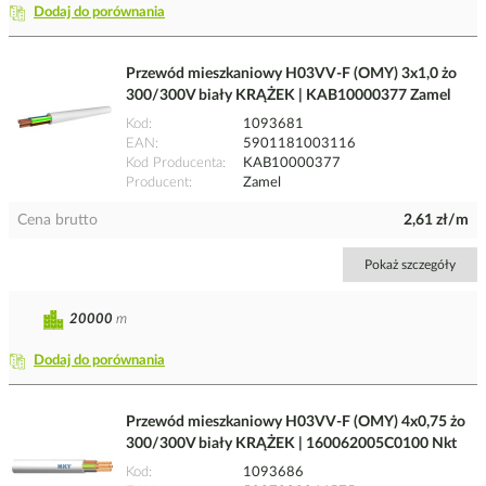
Dodaj do porównania
Przewód mieszkaniowy H03VV-F (OMY) 3x1,0 żo
300/300V biały KRĄŻEK | KAB10000377 Zamel
Kod
1093681
EAN
5901181003116
Kod Producenta
KAB10000377
Producent
Zamel
Cena brutto
2,61 zł/m
Pokaż szczegóły
20000
m
Dodaj do porównania
Przewód mieszkaniowy H03VV-F (OMY) 4x0,75 żo
300/300V biały KRĄŻEK | 160062005C0100 Nkt
Kod
1093686