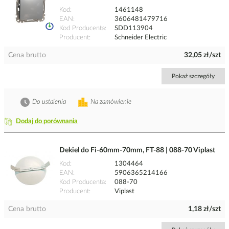
Kod
1461148
EAN
3606481479716
Kod Producenta
SDD113904
Producent
Schneider Electric
Cena brutto
32,05 zł/szt
Pokaż szczegóły
Do ustalenia
Na zamówienie
Dodaj do porównania
Dekiel do Fi-60mm-70mm, FT-88 | 088-70 Viplast
Kod
1304464
EAN
5906365214166
Kod Producenta
088-70
Producent
Viplast
Cena brutto
1,18 zł/szt