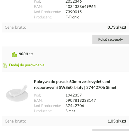
Kod
2052346
EAN
4034338649965
Kod Producenta
7390015
Producent
F-Tronic
Cena brutto
0,73 zł/szt
Pokaż szczegóły
8000
szt
Dodaj do porównania
Pokrywa do puszek 60mm ze skrzydełkami
rozporowymi SWS60, biały | 37442706 Simet
Kod
1942357
EAN
5907813238147
Kod Producenta
37442706
Producent
Simet
Cena brutto
1,03 zł/szt