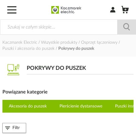
Zaloguj się / Z
Kaczmarek Electric
Wszystkie produkty
Osprzęt łączeniowy
Puszki i akcesoria do puszek
Pokrywy do puszek
POKRYWY DO PUSZEK
Powiązane kategorie
Akcesoria do puszek
Pierścienie dystansowe
Puszki ins
Filtr