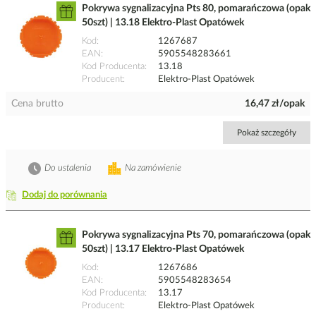
Pokrywa sygnalizacyjna Pts 80, pomarańczowa (opak
50szt) | 13.18 Elektro-Plast Opatówek
Kod
1267687
EAN
5905548283661
Kod Producenta
13.18
Producent
Elektro-Plast Opatówek
Cena brutto
16,47 zł/opak
Pokaż szczegóły
Do ustalenia
Na zamówienie
Dodaj do porównania
Pokrywa sygnalizacyjna Pts 70, pomarańczowa (opak
50szt) | 13.17 Elektro-Plast Opatówek
Kod
1267686
EAN
5905548283654
Kod Producenta
13.17
Producent
Elektro-Plast Opatówek