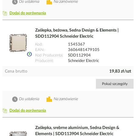
Do ustalenia
Na zamówienie
Dodaj do porównania
Zaślepka, beżowa, Sedna Design & Elements |
SDD112904 Schneider Electric
Kod
1545367
EAN
3606481479105
Kod Producenta
SDD112904
Producent
Schneider Electric
Cena brutto
19,83 zł/szt
Pokaż szczegóły
Do ustalenia
Na zamówienie
Dodaj do porównania
Zaślepka, srebrne aluminium, Sedna Design &
Elements | SDD113904 Schneider Electric