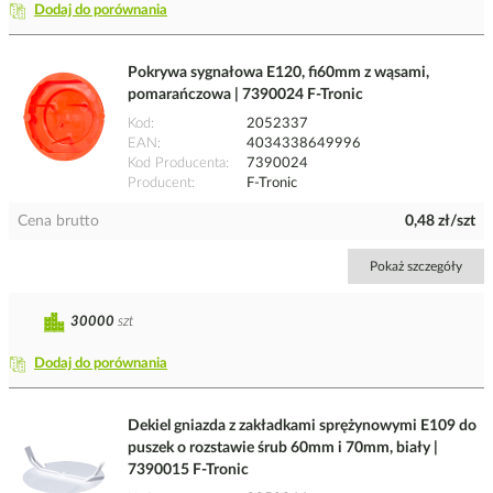
Dodaj do porównania
Pokrywa sygnałowa E120, fi60mm z wąsami,
pomarańczowa | 7390024 F-Tronic
Kod
2052337
EAN
4034338649996
Kod Producenta
7390024
Producent
F-Tronic
Cena brutto
0,48 zł/szt
Pokaż szczegóły
30000
szt
Dodaj do porównania
Dekiel gniazda z zakładkami sprężynowymi E109 do
puszek o rozstawie śrub 60mm i 70mm, biały |
7390015 F-Tronic