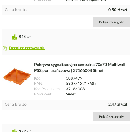
Cena brutto
0,50 zł/szt
Pokaż szczegóły
596
szt
Dodaj do porównania
Pokrywa sygnalizacyjna centralna 70x70 Multiwall
PS2 pomarańczowa | 37166008 Simet
Kod
1087479
EAN
5907813217685
Kod Producenta
37166008
Producent
Simet
Cena brutto
2,47 zł/szt
Pokaż szczegóły
379
szt