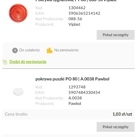
Pokrywa sygnałowa, FT-88 | 088-56 Viplast
Kod
1304462
EAN
5906365214142
Kod Producenta
088-56
Producent
Viplast
Pokaż szczegóły
Do ustalenia
Na zamówienie
Dodaj do porównania
pokrywa puszki PO 80 | A.0038 Pawbol
Kod
1293748
EAN
5907484330454
Kod Producenta
A.0038
Producent
Pawbol
Cena brutto
1,03 zł/szt
Pokaż szczegóły