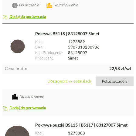
Do ustalenia
Na zamówienie
Dodaj do porównania
Pokrywa BS118 | 83128007 Simet
Kod
1273889
EAN
5907813230936
Kod Producenta
83128007
Producent
Simet
Cena brutto
22,98 zł/szt
Dostępność w oddziałach
Pokaż szczegóły
Na zamówienie
Dodaj do porównania
Pokrywa puszki BS115 i BS117 | 83127007 Simet
Kod
1273888