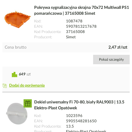
Pokrywa sygnalizacyjna skrajna 70x72 Multiwall PS1
pomarańczowa | 37165008 Simet
Kod
1087478
EAN
5907813217678
Kod Producenta
37165008
Producent
Simet
Cena brutto
2,47 zł/szt
Pokaż szczegóły
649
szt
Dodaj do porównania
Dekiel uniwersalny Fi 70-80, biały RAL9003 | 13.5
Elektro-Plast Opatówek
Kod
1023596
EAN
5905548281650
Kod Producenta
13.5
Producent
Elektro-Plast Opatówek