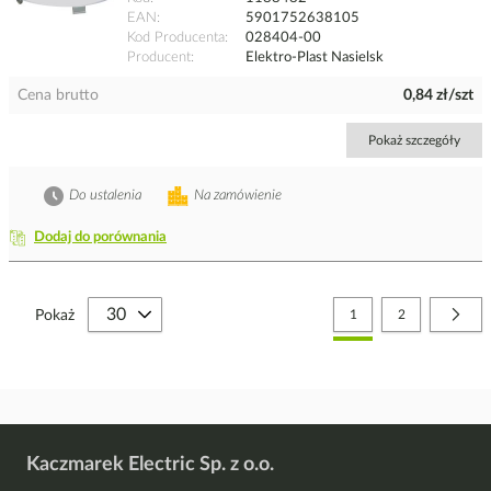
EAN
5901752638105
Kod Producenta
028404-00
Producent
Elektro-Plast Nasielsk
Cena brutto
0,84 zł/szt
Pokaż szczegóły
Do ustalenia
Na zamówienie
Dodaj do porównania
Strona
Aktualnie czytasz stronę
Strona
Stro
Nast
Pokaż
1
2
Kaczmarek Electric Sp. z o.o.