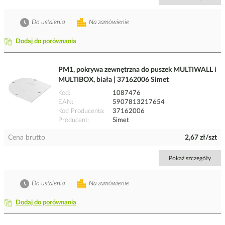
Do ustalenia
Na zamówienie
Dodaj do porównania
PM1, pokrywa zewnętrzna do puszek MULTIWALL i
MULTIBOX, biała | 37162006 Simet
Kod
1087476
EAN
5907813217654
Kod Producenta
37162006
Producent
Simet
Cena brutto
2,67 zł/szt
Pokaż szczegóły
Do ustalenia
Na zamówienie
Dodaj do porównania