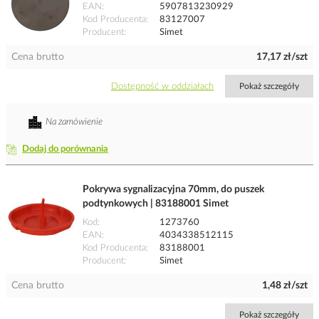
EAN
5907813230929
Kod Producenta
83127007
Producent
Simet
Cena brutto
17,17 zł/szt
Dostępność w oddziałach
Pokaż szczegóły
Na zamówienie
Dodaj do porównania
Pokrywa sygnalizacyjna 70mm, do puszek
podtynkowych | 83188001 Simet
Kod
1273760
EAN
4034338512115
Kod Producenta
83188001
Producent
Simet
Cena brutto
1,48 zł/szt
Pokaż szczegóły