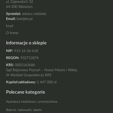
ul. Gajewskich 32
64-200 Wolsztyn
Sprzedaż:
zobacz oddziały
Email:
bok@ke.pl
ke.pl
O firmie
Informacje o sklepie
NIP:
915-16-26-618
REGON:
932712874
KRS:
0001163686
Sąd Rejonowy Poznań – Nowe Miasto i Wilda,
IX Wydział Gospodarczy KRS
Kapitał zakładowy:
2 447 000 zł
Polecane kategorie
Aparatura modułowa i przemysłowa
Baterie, ładowarki, latarki