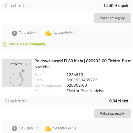
Cena brutto
14,40 zł/opak
Pokaż szczegóły
Do ustalenia
Na zamówienie
Dodaj do porównania
Pokrywa puszki Fi 80 biała | 020902-00 Elektro-Plast
Nasielsk
Kod
1266513
EAN
5901130485772
Kod Producenta
020902-00
Producent
Elektro-Plast Nasielsk
Cena brutto
0,84 zł/szt
Pokaż szczegóły
Do ustalenia
Na zamówienie