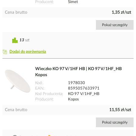
Producent
Simet
Cena brutto
1,35 zł/szt
Pokaż szczegóły
13
szt
Dodaj do porównania
Wieczko KO 97 V/1HF HB | KO 97 V/1HF_HB
Kopos
Kod
1978030
EAN
8595057633971
Kod Producenta
KO 97 V/1HF_HB
Producent
Kopos
Cena brutto
11,55 zł/szt
Pokaż szczegóły