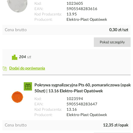
Kod
1023605
EAN
5905548283616
Kod Producenta
13.95
Producent
Elektro-Plast Opatówek
Cena brutto
0,30 zł/szt
Pokaż szczegóły
204
szt
Dodaj do porównania
Pokrywa sygnalizacyjna Pts 60, pomarańczowa (opak
50szt) | 13.16 Elektro-Plast Opatówek
Kod
1023594
EAN
5905548283647
Kod Producenta
13.16
Producent
Elektro-Plast Opatówek
Cena brutto
12,35 zł/opak