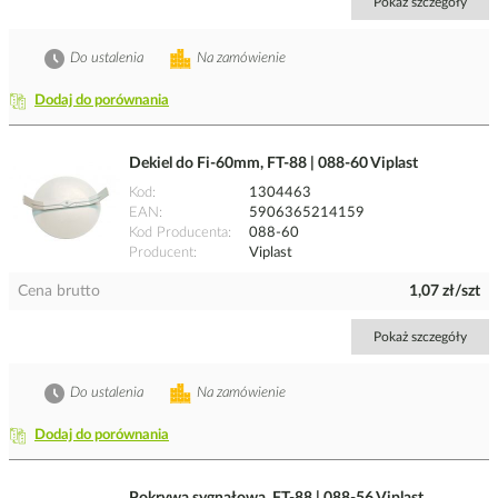
Pokaż szczegóły
Do ustalenia
Na zamówienie
Dodaj do porównania
Dekiel do Fi-60mm, FT-88 | 088-60 Viplast
Kod
1304463
EAN
5906365214159
Kod Producenta
088-60
Producent
Viplast
Cena brutto
1,07 zł/szt
Pokaż szczegóły
Do ustalenia
Na zamówienie
Dodaj do porównania