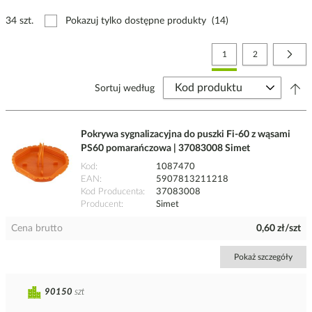
34 szt.
Pokazuj tylko dostępne produkty
(14)
Strona
Aktualnie czytasz stronę
Strona
Stro
Nast
1
2
Sortuj według
Pokrywa sygnalizacyjna do puszki Fi-60 z wąsami
PS60 pomarańczowa | 37083008 Simet
Kod
1087470
EAN
5907813211218
Kod Producenta
37083008
Producent
Simet
Cena brutto
0,60 zł/szt
Pokaż szczegóły
90150
szt