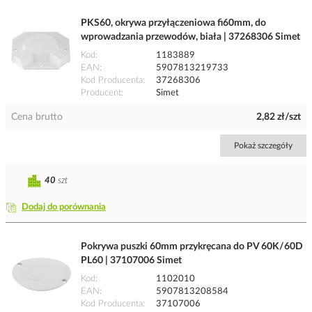
PKS60, okrywa przyłączeniowa fi60mm, do
wprowadzania przewodów, biała | 37268306 Simet
Kod
1183889
EAN
5907813219733
Kod Producenta
37268306
Producent
Simet
Cena brutto
2,82 zł/szt
Pokaż szczegóły
40
szt
Dodaj do porównania
Pokrywa puszki 60mm przykręcana do PV 60K/60D
PL60 | 37107006 Simet
Kod
1102010
EAN
5907813208584
Kod Producenta
37107006