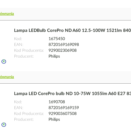
równania
Lampa LEDBulb CorePro ND A60 12.5-100W 1521lm 840 
Kod
1675450
EAN
8720169169098
Kod Producenta
929002306908
Producent
Philips
równania
Lampa LED CorePro bulb ND 10-75W 1055lm A60 E27 83
Kod
1690708
EAN
8720169169159
Kod Producenta
929003607508
Producent
Philips