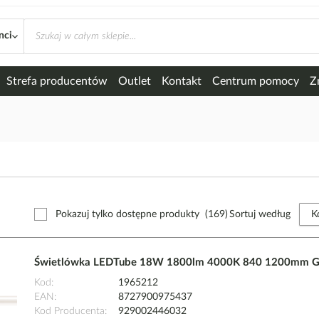
nci
Strefa producentów
Outlet
Kontakt
Centrum pomocy
Z
Pokazuj tylko dostępne produkty
(169)
Sortuj według
Świetlówka LEDTube 18W 1800lm 4000K 840 1200mm G13 
Kod
1965212
EAN
8727900975437
Kod Producenta
929002446032