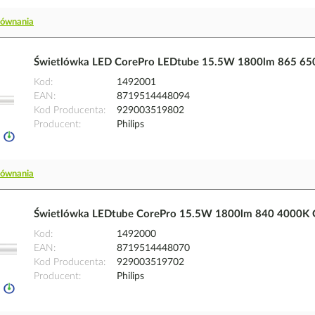
równania
Świetlówka LED CorePro LEDtube 15.5W 1800lm 865 65
Kod
1492001
EAN
8719514448094
Kod Producenta
929003519802
Producent
Philips
równania
Świetlówka LEDtube CorePro 15.5W 1800lm 840 4000K 
Kod
1492000
EAN
8719514448070
Kod Producenta
929003519702
Producent
Philips