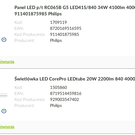
Panel LED p/t RC065B G5 LED41S/840 34W 4100lm 400
911401875985 Philips
Kod
1709119
EAN
8720169516595
Kod Producenta
911401875985
Producent
Philips
równania
Świetlówka LED CorePro LEDtube 20W 2200lm 840 4000
Kod
1505860
EAN
8719514459816
Kod Producenta
929003547402
Producent
Philips
równania