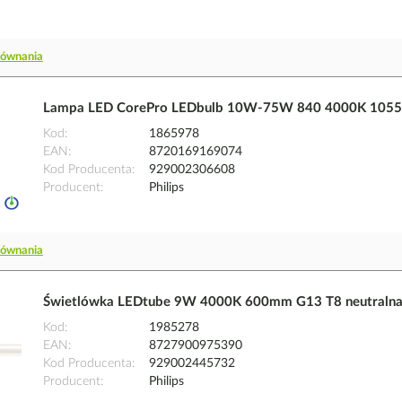
równania
Lampa LED CorePro LEDbulb 10W-75W 840 4000K 1055l
Kod
1865978
EAN
8720169169074
Kod Producenta
929002306608
Producent
Philips
równania
Świetlówka LEDtube 9W 4000K 600mm G13 T8 neutralna b
Kod
1985278
EAN
8727900975390
Kod Producenta
929002445732
Producent
Philips