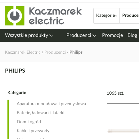
Przejdź
do
Kategorie
Produce
treści
Wszystkie produkty
Producenci
Promocje
Blog
Kaczmarek Electric
Producenci
Philips
PHILIPS
Kategorie
1065 szt.
Aparatura modułowa i przemysłowa
Baterie, ładowarki, latarki
Dom i ogród
Kable i przewody