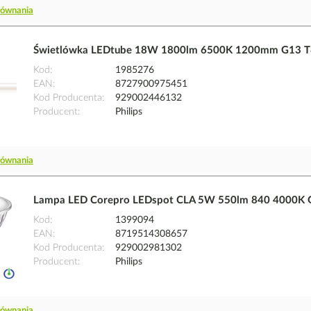
równania
Świetlówka LEDtube 18W 1800lm 6500K 1200mm G13 T8 z
Kod
1985276
EAN
8727900975451
Kod Producenta
929002446132
Producent
Philips
równania
Lampa LED Corepro LEDspot CLA 5W 550lm 840 4000K G
Kod
1399094
EAN
8719514308657
Kod Producenta
929002981302
Producent
Philips
równania