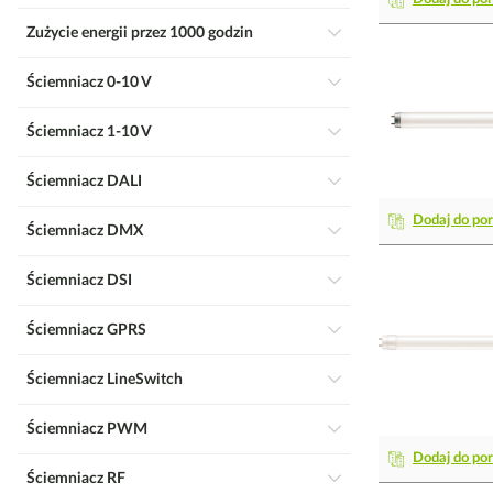
Zużycie energii przez 1000 godzin
Ściemniacz 0-10 V
Ściemniacz 1-10 V
Ściemniacz DALI
Dodaj do po
Ściemniacz DMX
Ściemniacz DSI
Ściemniacz GPRS
Ściemniacz LineSwitch
Ściemniacz PWM
Dodaj do po
Ściemniacz RF