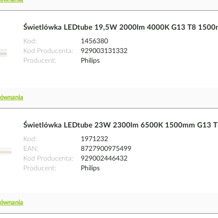
Świetlówka LEDtube 19,5W 2000lm 4000K G13 T8 1500mm 
Kod
1456380
Kod Producenta
929003131332
Producent
Philips
równania
Świetlówka LEDtube 23W 2300lm 6500K 1500mm G13 T8 z
Kod
1971232
EAN
8727900975499
Kod Producenta
929002446432
Producent
Philips
równania