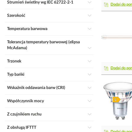
Strumień świetlny wg IEC 62722-2-1
Dodaj do po
Szerokość
Temperatura barwowa
Tolerancja temperatury barwowej (elipsa
McAdama)
Trzonek
Dodaj do po
Typ bańki
Wskaźnik oddawania barw (CRI)
Współczynnik mocy
Z czujnikiem ruchu
Z obsługą IFTTT
Dodaj do po