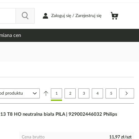
Zaloguj się / Zarejestruj się
miana cen
Strona
Aktualnie czytasz stronę
Strona
Strona
Strona
Strona
Strona
Nastę
1
2
3
4
5
T8 HO neutralna biała PILA | 929002446032 Philips
Cena brutto
11,97 zł/szt