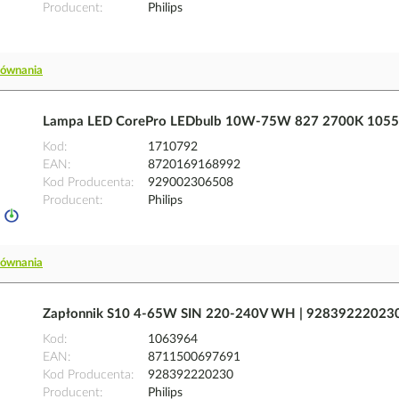
Producent
Philips
równania
Lampa LED CorePro LEDbulb 10W-75W 827 2700K 1055l
Kod
1710792
EAN
8720169168992
Kod Producenta
929002306508
Producent
Philips
równania
Zapłonnik S10 4-65W SIN 220-240V WH | 928392220230 
Kod
1063964
EAN
8711500697691
Kod Producenta
928392220230
Producent
Philips