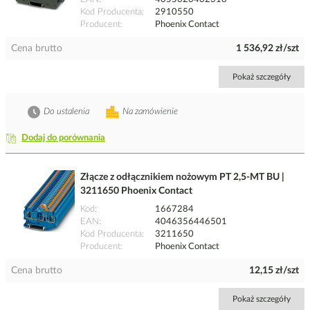
Kod Producenta
2910550
Producent
Phoenix Contact
Cena brutto
1 536,92 zł/szt
Pokaż szczegóły
Do ustalenia
Na zamówienie
Dodaj do porównania
Złącze z odłącznikiem nożowym PT 2,5-MT BU |
3211650 Phoenix Contact
Kod
1667284
EAN
4046356446501
Kod Producenta
3211650
Producent
Phoenix Contact
Cena brutto
12,15 zł/szt
Pokaż szczegóły