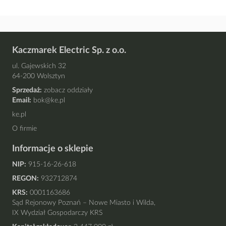
Kaczmarek Electric Sp. z o.o.
ul. Gajewskich 32
64-200 Wolsztyn
Sprzedaż:
zobacz oddziały
Email:
bok@ke.pl
ke.pl
O firmie
Informacje o sklepie
NIP:
915-16-26-618
REGON:
932712874
KRS:
0001163686
Sąd Rejonowy Poznań – Nowe Miasto i Wilda,
IX Wydział Gospodarczy KRS