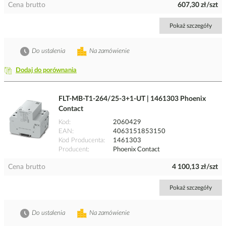
Cena brutto
607,30 zł/szt
Pokaż szczegóły
Do ustalenia
Na zamówienie
Dodaj do porównania
FLT-MB-T1-264/25-3+1-UT | 1461303 Phoenix
Contact
Kod
2060429
EAN
4063151853150
Kod Producenta
1461303
Producent
Phoenix Contact
Cena brutto
4 100,13 zł/szt
Pokaż szczegóły
Do ustalenia
Na zamówienie