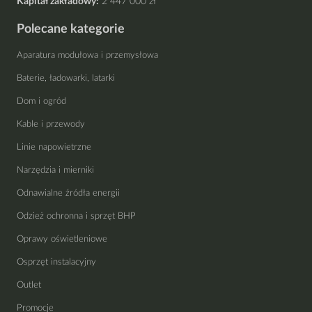
Kapitał zakładowy:
2 447 000 zł
Polecane kategorie
Aparatura modułowa i przemysłowa
Baterie, ładowarki, latarki
Dom i ogród
Kable i przewody
Linie napowietrzne
Narzędzia i mierniki
Odnawialne źródła energii
Odzież ochronna i sprzęt BHP
Oprawy oświetleniowe
Osprzęt instalacyjny
Outlet
Promocje