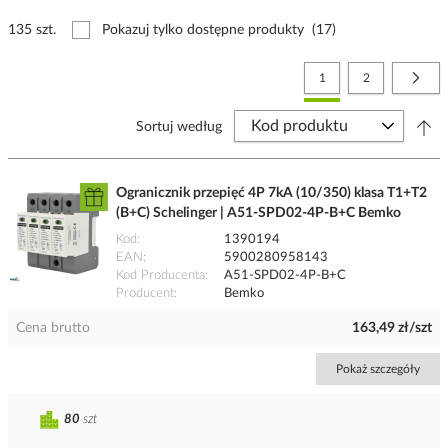
135 szt.
Pokazuj tylko dostępne produkty
(17)
Strona
Aktualnie czytasz stronę
Strona
Stro
Nast
1
2
Sortuj według
Ogranicznik przepięć 4P 7kA (10/350) klasa T1+T2
(B+C) Schelinger | A51-SPD02-4P-B+C Bemko
Kod
1390194
EAN
5900280958143
Kod Producenta
A51-SPD02-4P-B+C
Producent
Bemko
Cena brutto
163,49 zł/szt
Pokaż szczegóły
80
szt