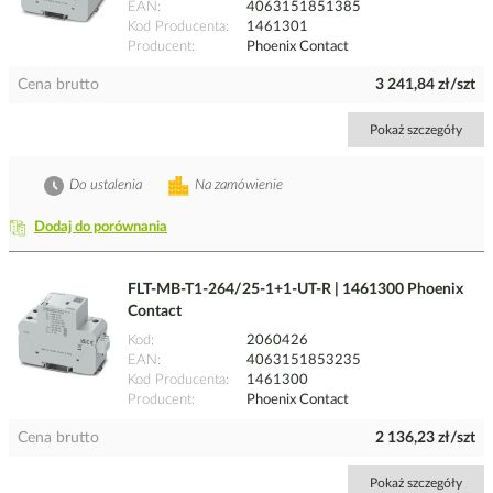
EAN
4063151851385
Kod Producenta
1461301
Producent
Phoenix Contact
Cena brutto
3 241,84 zł/szt
Pokaż szczegóły
Do ustalenia
Na zamówienie
Dodaj do porównania
FLT-MB-T1-264/25-1+1-UT-R | 1461300 Phoenix
Contact
Kod
2060426
EAN
4063151853235
Kod Producenta
1461300
Producent
Phoenix Contact
Cena brutto
2 136,23 zł/szt
Pokaż szczegóły