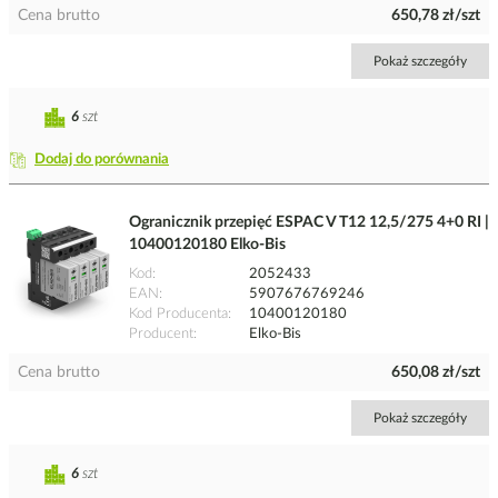
Cena brutto
650,78 zł/szt
Pokaż szczegóły
6
szt
Dodaj do porównania
Ogranicznik przepięć ESPAC V T12 12,5/275 4+0 RI |
10400120180 Elko-Bis
Kod
2052433
EAN
5907676769246
Kod Producenta
10400120180
Producent
Elko-Bis
Cena brutto
650,08 zł/szt
Pokaż szczegóły
6
szt