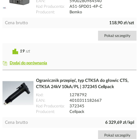
EAN
5900280964540
Kod Producenta
A51-SPD01-4P-C
Producent
Bemko
Cena brutto
118,90 zł/szt
Pokaż szczegóły
19
szt
Dodaj do porównania
Ogranicznik przepięć, typ CTKSA do głowic CTS,
CTKSA 24kV 10kA/PL | 372345 Cellpack
Kod
1278792
EAN
4010311182667
Kod Producenta
372345
Producent
Cellpack
Cena brutto
6 329,69 zł/kpl
Pokaż szczegóły