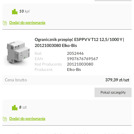
10
kpl
Dodaj do porównania
Ogranicznik przepięć ESPPV V T12 12,5/1000 Y |
20121003080 Elko-Bis
Kod
2052446
EAN
5907676769567
Kod Producenta
20121003080
Producent
Elko-Bis
Cena brutto
379,39 zł/szt
Pokaż szczegóły
8
szt
Dodaj do porównania