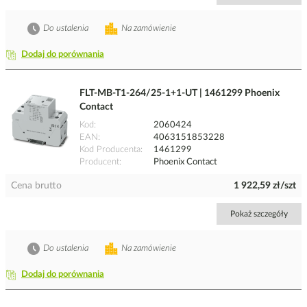
Do ustalenia
Na zamówienie
Dodaj do porównania
FLT-MB-T1-264/25-1+1-UT | 1461299 Phoenix
Contact
Kod
2060424
EAN
4063151853228
Kod Producenta
1461299
Producent
Phoenix Contact
Cena brutto
1 922,59 zł/szt
Pokaż szczegóły
Do ustalenia
Na zamówienie
Dodaj do porównania