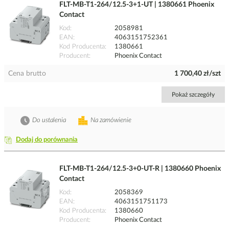
FLT-MB-T1-264/12.5-3+1-UT | 1380661 Phoenix
Contact
Kod
2058981
EAN
4063151752361
Kod Producenta
1380661
Producent
Phoenix Contact
Cena brutto
1 700,40 zł/szt
Pokaż szczegóły
Do ustalenia
Na zamówienie
Dodaj do porównania
FLT-MB-T1-264/12.5-3+0-UT-R | 1380660 Phoenix
Contact
Kod
2058369
EAN
4063151751173
Kod Producenta
1380660
Producent
Phoenix Contact