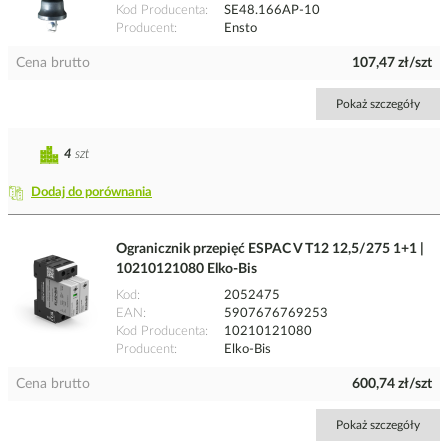
Kod Producenta
SE48.166AP-10
Producent
Ensto
Cena brutto
107,47 zł/szt
Pokaż szczegóły
4
szt
Dodaj do porównania
Ogranicznik przepięć ESPAC V T12 12,5/275 1+1 |
10210121080 Elko-Bis
Kod
2052475
EAN
5907676769253
Kod Producenta
10210121080
Producent
Elko-Bis
Cena brutto
600,74 zł/szt
Pokaż szczegóły