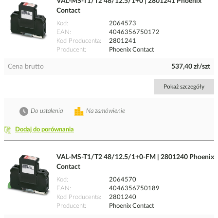
VAL-MS-T1/T2 48/12.5/1+0 | 2801241 Phoenix
Contact
Kod
2064573
EAN
4046356750172
Kod Producenta
2801241
Producent
Phoenix Contact
Cena brutto
537,40 zł/szt
Pokaż szczegóły
Do ustalenia
Na zamówienie
Dodaj do porównania
VAL-MS-T1/T2 48/12.5/1+0-FM | 2801240 Phoenix
Contact
Kod
2064570
EAN
4046356750189
Kod Producenta
2801240
Producent
Phoenix Contact