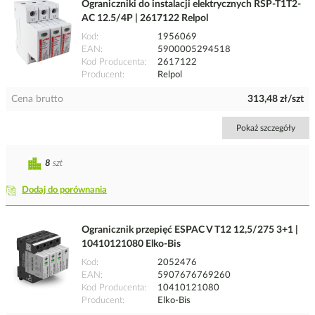
Ograniczniki do instalacji elektrycznych RSP-T1T2-
AC 12.5/4P | 2617122 Relpol
Kod
1956069
EAN
5900005294518
Kod Producenta
2617122
Producent
Relpol
Cena brutto
313,48 zł/szt
Pokaż szczegóły
8
szt
Dodaj do porównania
Ogranicznik przepięć ESPAC V T12 12,5/275 3+1 |
10410121080 Elko-Bis
Kod
2052476
EAN
5907676769260
Kod Producenta
10410121080
Producent
Elko-Bis