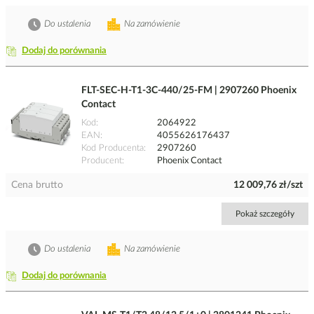
Do ustalenia
Na zamówienie
Dodaj do porównania
FLT-SEC-H-T1-3C-440/25-FM | 2907260 Phoenix
Contact
Kod
2064922
EAN
4055626176437
Kod Producenta
2907260
Producent
Phoenix Contact
Cena brutto
12 009,76 zł/szt
Pokaż szczegóły
Do ustalenia
Na zamówienie
Dodaj do porównania