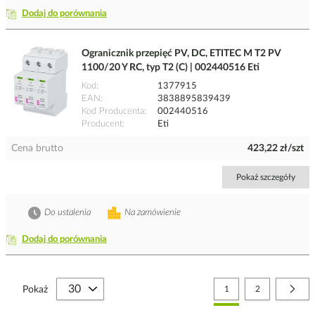
Dodaj do porównania
Ogranicznik przepięć PV, DC, ETITEC M T2 PV
1100/20 Y RC, typ T2 (C) | 002440516 Eti
Kod
1377915
EAN
3838895839439
Kod Producenta
002440516
Producent
Eti
Cena brutto
423,22 zł/szt
Pokaż szczegóły
Do ustalenia
Na zamówienie
Dodaj do porównania
Strona
Aktualnie czytasz stronę
Strona
Stro
Nast
Pokaż
1
2