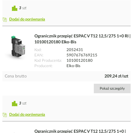
3
szt
Dodaj do porównania
Ogranicznik przepięć ESPAC V T12 12,5/275 1+0 RI |
10100120180 Elko-Bis
Kod
2052431
EAN
5907676769215
Kod Producenta
10100120180
Producent
Elko-Bis
Cena brutto
209,24 zł/szt
Pokaż szczegóły
3
szt
Dodaj do porównania
Ogranicznik przepięć ESPAC V T12 12,5/275 1+0 |