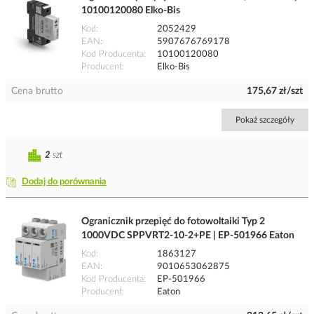
10100120080 Elko-Bis
Kod
2052429
EAN
5907676769178
Kod Producenta
10100120080
Producent
Elko-Bis
Cena brutto
175,67 zł/szt
Pokaż szczegóły
2
szt
Dodaj do porównania
Ogranicznik przepięć do fotowoltaiki Typ 2
1000VDC SPPVRT2-10-2+PE | EP-501966 Eaton
Kod
1863127
EAN
9010653062875
Kod Producenta
EP-501966
Producent
Eaton