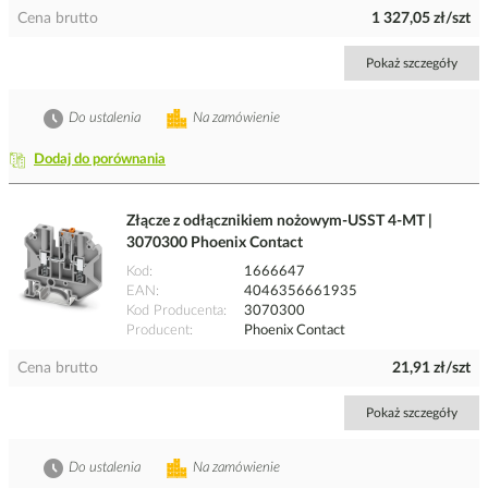
Cena brutto
1 327,05 zł/szt
Pokaż szczegóły
Do ustalenia
Na zamówienie
Dodaj do porównania
Złącze z odłącznikiem nożowym-USST 4-MT |
3070300 Phoenix Contact
Kod
1666647
EAN
4046356661935
Kod Producenta
3070300
Producent
Phoenix Contact
Cena brutto
21,91 zł/szt
Pokaż szczegóły
Do ustalenia
Na zamówienie