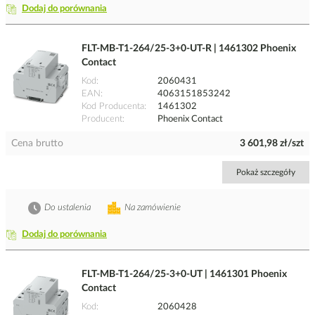
Dodaj do porównania
FLT-MB-T1-264/25-3+0-UT-R | 1461302 Phoenix
Contact
Kod
2060431
EAN
4063151853242
Kod Producenta
1461302
Producent
Phoenix Contact
Cena brutto
3 601,98 zł/szt
Pokaż szczegóły
Do ustalenia
Na zamówienie
Dodaj do porównania
FLT-MB-T1-264/25-3+0-UT | 1461301 Phoenix
Contact
Kod
2060428