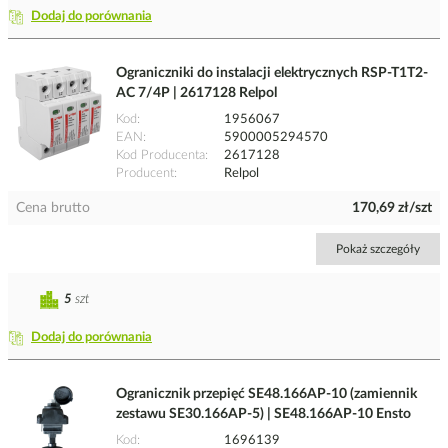
Dodaj do porównania
Ograniczniki do instalacji elektrycznych RSP-T1T2-
AC 7/4P | 2617128 Relpol
Kod
1956067
EAN
5900005294570
Kod Producenta
2617128
Producent
Relpol
Cena brutto
170,69 zł/szt
Pokaż szczegóły
5
szt
Dodaj do porównania
Ogranicznik przepięć SE48.166AP-10 (zamiennik
zestawu SE30.166AP-5) | SE48.166AP-10 Ensto
Kod
1696139