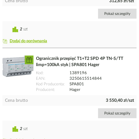
Cena brutto
312,65 zł/szt
Pokaż szczegóły
2
szt
Dodaj do porównania
Ogranicznik przepięć T1+T2 SPD 4P TN-S/TT
limp=100kA styk | SPA801 Hager
Kod
1389196
EAN
3250615514844
Kod Producenta
SPA801
Producent
Hager
Cena brutto
3 550,40 zł/szt
Pokaż szczegóły
2
szt