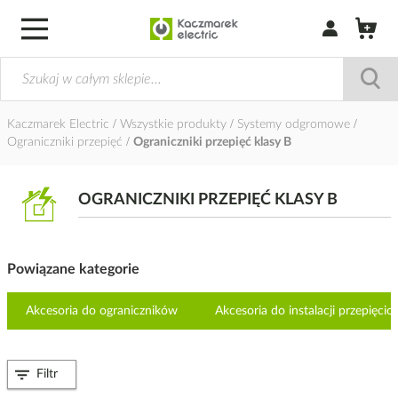
Zaloguj się / Z
Kaczmarek Electric
Wszystkie produkty
Systemy odgromowe
Ograniczniki przepięć
Ograniczniki przepięć klasy B
OGRANICZNIKI PRZEPIĘĆ KLASY B
Powiązane kategorie
Akcesoria do ograniczników
Akcesoria do instalacji przepięc
Filtr