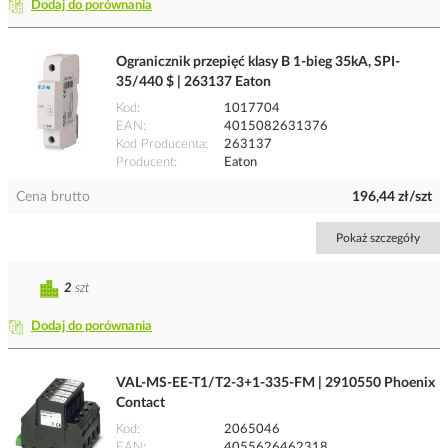
Dodaj do porównania
Ogranicznik przepięć klasy B 1-bieg 35kA, SPI-
35/440 $ | 263137 Eaton
Kod
1017704
EAN
4015082631376
Kod Producenta
263137
Producent
Eaton
Cena brutto
196,44 zł/szt
Pokaż szczegóły
2
szt
Dodaj do porównania
VAL-MS-EE-T1/T2-3+1-335-FM | 2910550 Phoenix
Contact
Kod
2065046
EAN
4055626462318