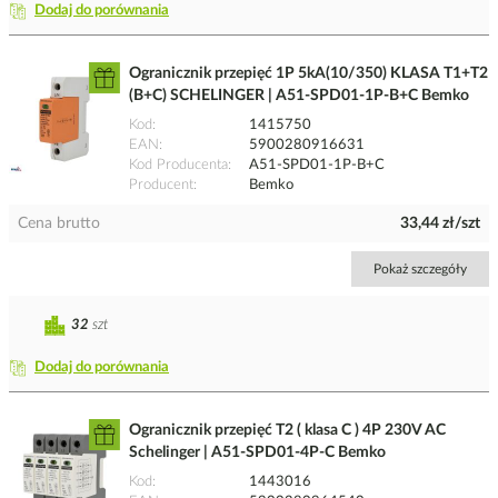
Dodaj do porównania
Ogranicznik przepięć 1P 5kA(10/350) KLASA T1+T2
(B+C) SCHELINGER | A51-SPD01-1P-B+C Bemko
Kod
1415750
EAN
5900280916631
Kod Producenta
A51-SPD01-1P-B+C
Producent
Bemko
Cena brutto
33,44 zł/szt
Pokaż szczegóły
32
szt
Dodaj do porównania
Ogranicznik przepięć T2 ( klasa C ) 4P 230V AC
Schelinger | A51-SPD01-4P-C Bemko
Kod
1443016