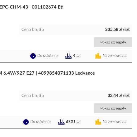
 EPC-CHM-43 | 001102674 Eti
Cena brutto
235,58 zł/szt
Pokaż szczegóły
Do ustalenia
Na zamówienie
4
szt
 6.4W/927 E27 | 4099854071133 Ledvance
Cena brutto
33,44 zł/szt
Pokaż szczegóły
Do ustalenia
Na zamówienie
6731
szt