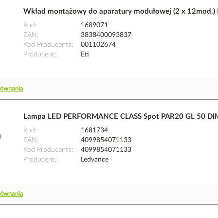
Wkład montażowy do aparatury modułowej (2 x 12mod.)
Kod
1689071
EAN
3838400093837
Kod Producenta
001102674
Producent
Eti
równania
Lampa LED PERFORMANCE CLASS Spot PAR20 GL 50 DIM
Kod
1681734
EAN
4099854071133
Kod Producenta
4099854071133
Producent
Ledvance
równania