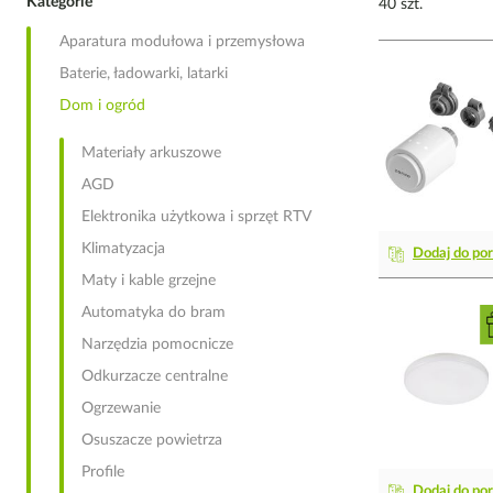
Kategorie
40 szt.
Aparatura modułowa i przemysłowa
Baterie, ładowarki, latarki
Dom i ogród
Materiały arkuszowe
AGD
Elektronika użytkowa i sprzęt RTV
Klimatyzacja
Dodaj do po
Maty i kable grzejne
Automatyka do bram
Narzędzia pomocnicze
Odkurzacze centralne
Ogrzewanie
Osuszacze powietrza
Profile
Dodaj do po