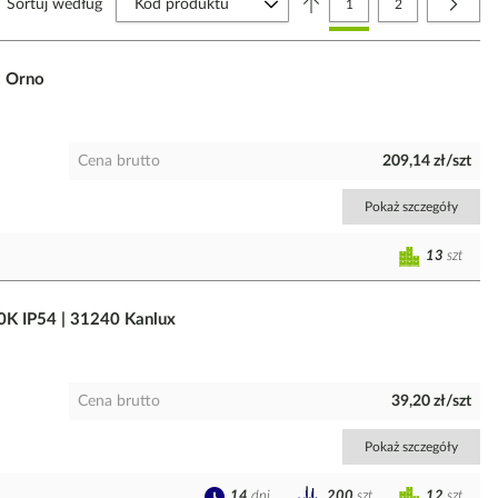
Sortuj według
Aktualnie czytasz stronę
Strona
Strona
Nastę
1
2
1 Orno
Cena brutto
209,14 zł/szt
Pokaż szczegóły
13
szt
 IP54 | 31240 Kanlux
Cena brutto
39,20 zł/szt
Pokaż szczegóły
14
dni
12
szt
200
szt