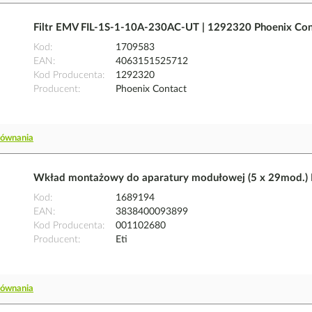
Filtr EMV FIL-1S-1-10A-230AC-UT | 1292320 Phoenix Con
Kod
1709583
EAN
4063151525712
Kod Producenta
1292320
Producent
Phoenix Contact
równania
Wkład montażowy do aparatury modułowej (5 x 29mod.)
Kod
1689194
EAN
3838400093899
Kod Producenta
001102680
Producent
Eti
równania