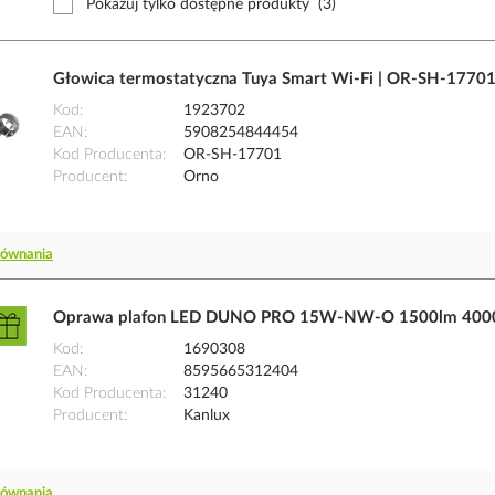
Pokazuj tylko dostępne produkty
(3)
Głowica termostatyczna Tuya Smart Wi-Fi | OR-SH-1770
Kod
1923702
EAN
5908254844454
Kod Producenta
OR-SH-17701
Producent
Orno
równania
Oprawa plafon LED DUNO PRO 15W-NW-O 1500lm 4000K
Kod
1690308
EAN
8595665312404
Kod Producenta
31240
Producent
Kanlux
równania