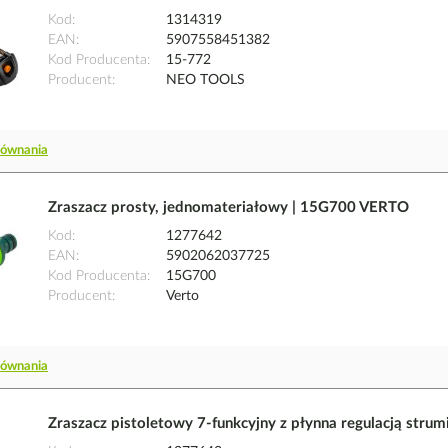
Kod
1314319
EAN
5907558451382
Kod Producenta
15-772
Producent
NEO TOOLS
równania
Zraszacz prosty, jednomateriałowy | 15G700 VERTO
Kod
1277642
EAN
5902062037725
Kod Producenta
15G700
Producent
Verto
równania
Zraszacz pistoletowy 7-funkcyjny z płynna regulacją str