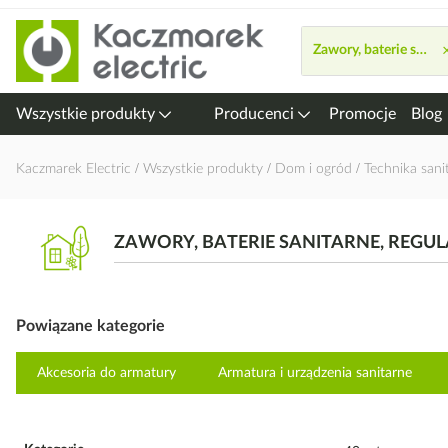
Przejdź
do
Zawory, baterie sanita
treści
Wszystkie produkty
Producenci
Promocje
Blog
Kaczmarek Electric
Wszystkie produkty
Dom i ogród
Technika san
ZAWORY, BATERIE SANITARNE, REGU
Powiązane kategorie
Akcesoria do armatury
Armatura i urządzenia sanitarne