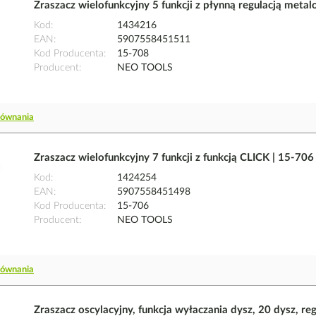
Zraszacz wielofunkcyjny 5 funkcji z płynną regulacją me
Kod
1434216
EAN
5907558451511
Kod Producenta
15-708
Producent
NEO TOOLS
równania
Zraszacz wielofunkcyjny 7 funkcji z funkcją CLICK | 15-
Kod
1424254
EAN
5907558451498
Kod Producenta
15-706
Producent
NEO TOOLS
równania
Zraszacz oscylacyjny, funkcja wyłaczania dysz, 20 dysz, r