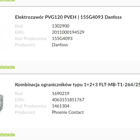
Elektrozawór PVG120 PVEH | 155G4093 Danfoss
Kod
1302900
EAN
2011000194529
Kod Producenta
155G4093
Producent
Danfoss
równania
Kombinacja ograniczników typu 1+2+3 FLT-MB-T1-264/25
Kod
1690219
EAN
4063151851767
Kod Producenta
1461304
Producent
Phoenix Contact
równania