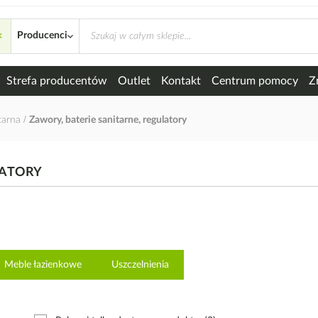
×
rne, regulatory
Producenci
Strefa producentów
Outlet
Kontakt
Centrum pomocy
Z
itarna
Zawory, baterie sanitarne, regulatory
LATORY
Meble łazienkowe
Uszczelnienia