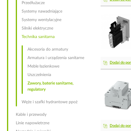
Przedłużacze
Systemy nawadniające
Systemy wentylacyjne
Silniki elektryczne
Technika sanitarna
Akcesoria do armatury
Armatura i urządzenia sanitarne
Dodaj do po
Meble łazienkowe
Uszczelnienia
Zawory, baterie sanitarne,
regulatory
Węże i szafki hydrantowe ppoż
Kable i przewody
Linie napowietrzne
Dodaj do po