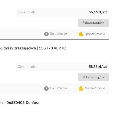
Cena brutto
56,16 zł/szt
Pokaż szczegóły
Do ustalenia
Na zamówienie
 16 dyszy zraszających | 15G770 VERTO
Cena brutto
58,55 zł/szt
Pokaż szczegóły
Do ustalenia
Na zamówienie
wn. | 065Z0405 Danfoss