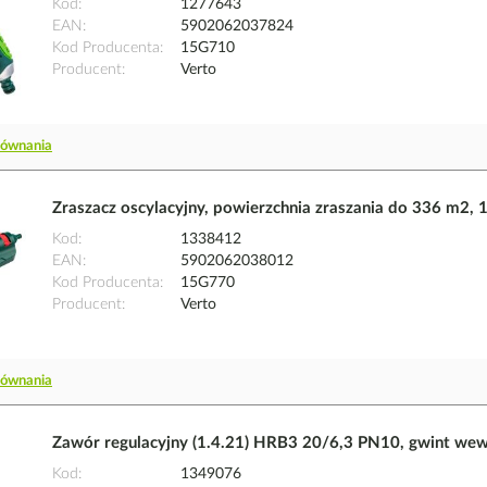
Kod
1277643
EAN
5902062037824
Kod Producenta
15G710
Producent
Verto
równania
Zraszacz oscylacyjny, powierzchnia zraszania do 336 m2,
Kod
1338412
EAN
5902062038012
Kod Producenta
15G770
Producent
Verto
równania
Zawór regulacyjny (1.4.21) HRB3 20/6,3 PN10, gwint we
Kod
1349076