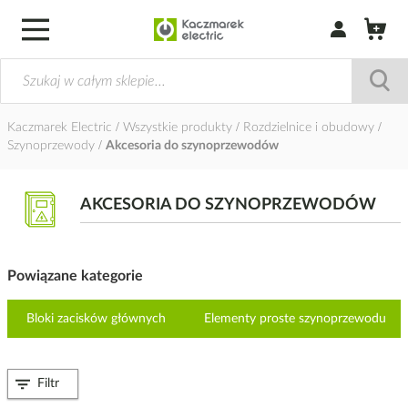
Zaloguj się / Z
Kaczmarek Electric
Wszystkie produkty
Rozdzielnice i obudowy
Szynoprzewody
Akcesoria do szynoprzewodów
AKCESORIA DO SZYNOPRZEWODÓW
Powiązane kategorie
Bloki zacisków głównych
Elementy proste szynoprzewodu
Filtr