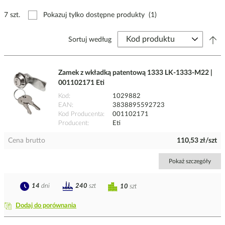
7 szt.
Pokazuj tylko dostępne produkty
(1)
Sortuj według
Zamek z wkładką patentową 1333 LK-1333-M22 |
001102171 Eti
Kod
1029882
EAN
3838895592723
Kod Producenta
001102171
Producent
Eti
Cena brutto
110,53 zł/szt
Pokaż szczegóły
14
dni
240
szt
10
szt
Dodaj do porównania