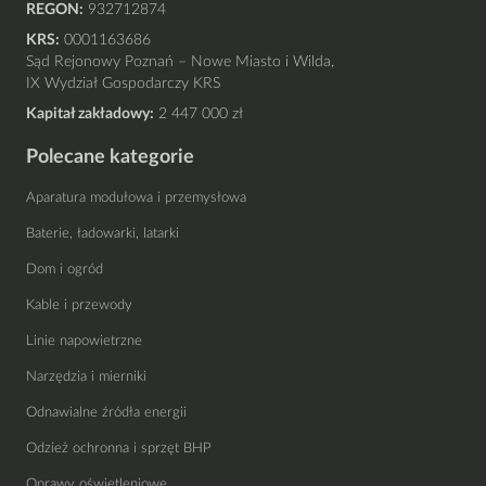
REGON:
932712874
KRS:
0001163686
Sąd Rejonowy Poznań – Nowe Miasto i Wilda,
IX Wydział Gospodarczy KRS
Kapitał zakładowy:
2 447 000 zł
Polecane kategorie
Aparatura modułowa i przemysłowa
Baterie, ładowarki, latarki
Dom i ogród
Kable i przewody
Linie napowietrzne
Narzędzia i mierniki
Odnawialne źródła energii
Odzież ochronna i sprzęt BHP
Oprawy oświetleniowe