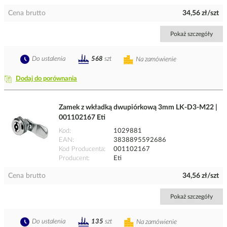
Cena brutto
34,56 zł/szt
Pokaż szczegóły
Do ustalenia
568
szt
Na zamówienie
Dodaj do porównania
Zamek z wkładką dwupiórkową 3mm LK-D3-M22 |
001102167 Eti
Kod
1029881
EAN
3838895592686
Kod Producenta
001102167
Producent
Eti
Cena brutto
34,56 zł/szt
Pokaż szczegóły
Do ustalenia
135
szt
Na zamówienie