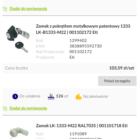
Dodaj do porównania
Zamek z pokrętłem motylkowym patentowy 1333
LK-B1333-M22 | 001102172 Eti
Kod
1299402
EAN
3838895592730
Kod Producenta
001102172
Producent
Eti
Cena brutto
103,59 zł/szt
Pokaż szczegóły
Do ustalenia
126
szt
Na zamówienie
Dodaj do porównania
Zamek LK-1333-M22 RAL7035 | 001101718 Eti
Kod
1191089