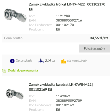
Zamek z wkładką trójkąt LK-T9-M22 | 001102170
Eti
Kod
1191980
EAN
3838895592716
Kod Producenta
001102170
Producent
Eti
Cena brutto
34,56 zł/szt
Pokaż szczegóły
Do ustalenia
314
szt
Na zamówienie
Dodaj do porównania
Zamek z wkładką kwadrat LK-KW8-M22 |
001102169 Eti
Kod
1149069
EAN
3838895592709
Kod Producenta
001102169
Producent
Eti