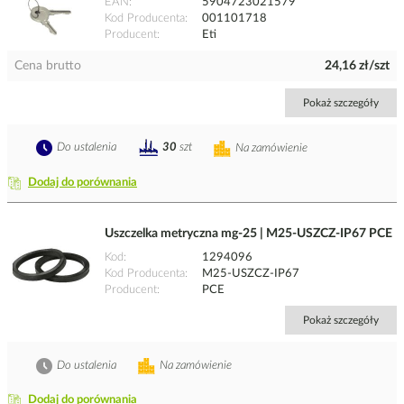
EAN
5904723021579
Kod Producenta
001101718
Producent
Eti
Cena brutto
24,16 zł/szt
Pokaż szczegóły
Do ustalenia
30
szt
Na zamówienie
Dodaj do porównania
Uszczelka metryczna mg-25 | M25-USZCZ-IP67 PCE
Kod
1294096
Kod Producenta
M25-USZCZ-IP67
Producent
PCE
Pokaż szczegóły
Do ustalenia
Na zamówienie
Dodaj do porównania