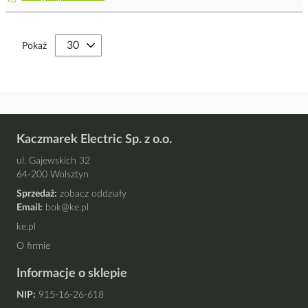
Pokaż
Kaczmarek Electric Sp. z o.o.
ul. Gajewskich 32
64-200 Wolsztyn
Sprzedaż:
zobacz oddziały
Email:
bok@ke.pl
ke.pl
O firmie
Informacje o sklepie
NIP:
915-16-26-618