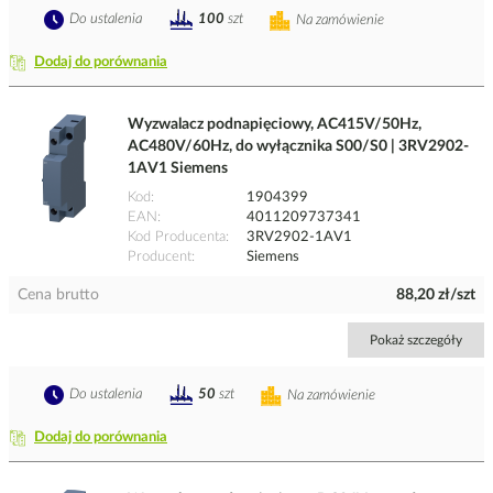
Do ustalenia
100
szt
Na zamówienie
Dodaj do porównania
Wyzwalacz podnapięciowy, AC415V/50Hz,
AC480V/60Hz, do wyłącznika S00/S0 | 3RV2902-
1AV1 Siemens
Kod
1904399
EAN
4011209737341
Kod Producenta
3RV2902-1AV1
Producent
Siemens
Cena brutto
88,20 zł/szt
Pokaż szczegóły
Do ustalenia
50
szt
Na zamówienie
Dodaj do porównania