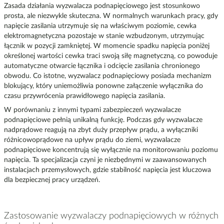
Zasada działania wyzwalacza podnapięciowego jest stosunkowo
prosta, ale niezwykle skuteczna. W normalnych warunkach pracy, gdy
napięcie zasilania utrzymuje się na właściwym poziomie, cewka
elektromagnetyczna pozostaje w stanie wzbudzonym, utrzymując
łącznik w pozycji zamkniętej. W momencie spadku napięcia poniżej
określonej wartości cewka traci swoją siłę magnetyczną, co powoduje
automatyczne otwarcie łącznika i odcięcie zasilania chronionego
obwodu. Co istotne, wyzwalacz podnapięciowy posiada mechanizm
blokujący, który uniemożliwia ponowne załączenie wyłącznika do
czasu przywrócenia prawidłowego napięcia zasilania.
W porównaniu z innymi typami zabezpieczeń wyzwalacze
podnapięciowe pełnią unikalną funkcję. Podczas gdy wyzwalacze
nadprądowe reagują na zbyt duży przepływ prądu, a wyłączniki
różnicowoprądowe na upływ prądu do ziemi, wyzwalacze
podnapięciowe koncentrują się wyłącznie na monitorowaniu poziomu
napięcia. Ta specjalizacja czyni je niezbędnymi w zaawansowanych
instalacjach przemysłowych, gdzie stabilność napięcia jest kluczowa
dla bezpiecznej pracy urządzeń.
Zastosowanie wyzwalaczy podnapięciowych w różnych