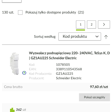
130 szt.
Pokazuj tylko dostępne produkty
(21)
Strona
Aktualnie czytasz stronę
Strona
Stro
Nast
1
2
Sortuj według
Wyzwalacz podnapięciowy 220- 240VAC, TeSys K, D
| GZ1AU225 Schneider Electric
Kod
1078505
EAN
3389110543568
Kod Producenta
GZ1AU225
Producent
Schneider Electric
Cena brutto
97,60 zł/szt
Pokaż szczegóły
362
szt