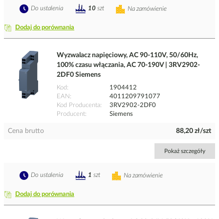
Do ustalenia
10
szt
Na zamówienie
Dodaj do porównania
Wyzwalacz napięciowy, AC 90-110V, 50/60Hz,
100% czasu włączania, AC 70-190V | 3RV2902-
2DF0 Siemens
Kod
1904412
EAN
4011209791077
Kod Producenta
3RV2902-2DF0
Producent
Siemens
Cena brutto
88,20 zł/szt
Pokaż szczegóły
Do ustalenia
1
szt
Na zamówienie
Dodaj do porównania