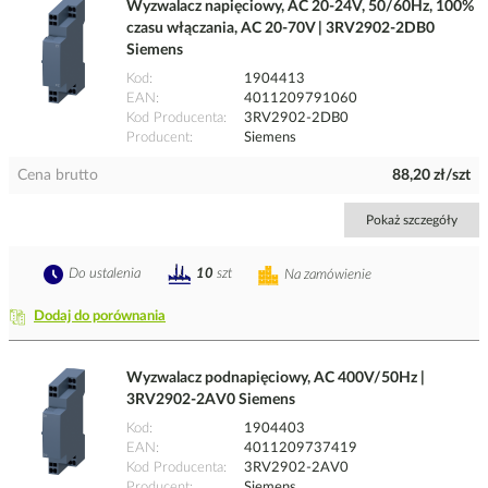
Wyzwalacz napięciowy, AC 20-24V, 50/60Hz, 100%
czasu włączania, AC 20-70V | 3RV2902-2DB0
Siemens
Kod
1904413
EAN
4011209791060
Kod Producenta
3RV2902-2DB0
Producent
Siemens
Cena brutto
88,20 zł/szt
Pokaż szczegóły
Do ustalenia
10
szt
Na zamówienie
Dodaj do porównania
Wyzwalacz podnapięciowy, AC 400V/50Hz |
3RV2902-2AV0 Siemens
Kod
1904403
EAN
4011209737419
Kod Producenta
3RV2902-2AV0
Producent
Siemens