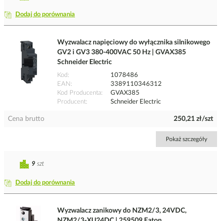
Dodaj do porównania
Wyzwalacz napięciowy do wyłącznika silnikowego
GV2 i GV3 380-400VAC 50 Hz | GVAX385
Schneider Electric
Kod
1078486
EAN
3389110346312
Kod Producenta
GVAX385
Producent
Schneider Electric
Cena brutto
250,21 zł/szt
Pokaż szczegóły
9
szt
Dodaj do porównania
Wyzwalacz zanikowy do NZM2/3, 24VDC,
NZM2/3-XU24DC | 259509 Eaton