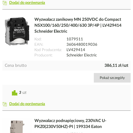
Dodaj do porównania
Wyzwalacz zanikowy MN 250VDC do Compact
NSX100/160/250/400/630 3P/4P | LV429414
Schneider Electric
Kod
1079511
EAN
3606480019036
Kod Producenta
LV429414
Producent
Schneider Electric
Cena brutto
386,11 zł/szt
Pokaż szczegóły
3
szt
Dodaj do porównania
Wyzwalacz podnapięciowy, 230VAC U-
PKZ0(230V50HZ)-PI | 199334 Eaton