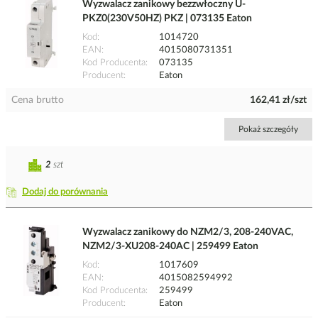
Wyzwalacz zanikowy bezzwłoczny U-
PKZ0(230V50HZ) PKZ | 073135 Eaton
Kod
1014720
EAN
4015080731351
Kod Producenta
073135
Producent
Eaton
Cena brutto
162,41 zł/szt
Pokaż szczegóły
2
szt
Dodaj do porównania
Wyzwalacz zanikowy do NZM2/3, 208-240VAC,
NZM2/3-XU208-240AC | 259499 Eaton
Kod
1017609
EAN
4015082594992
Kod Producenta
259499
Producent
Eaton