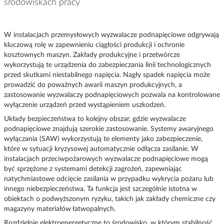
środowiskach pracy
W instalacjach przemysłowych wyzwalacze podnapięciowe odgrywają
kluczową rolę w zapewnieniu ciągłości produkcji i ochronie
kosztownych maszyn. Zakłady produkcyjne i przetwórcze
wykorzystują te urządzenia do zabezpieczania linii technologicznych
przed skutkami niestabilnego napięcia. Nagły spadek napięcia może
prowadzić do poważnych awarii maszyn produkcyjnych, a
zastosowanie wyzwalaczy podnapięciowych pozwala na kontrolowane
wyłączenie urządzeń przed wystąpieniem uszkodzeń.
Układy bezpieczeństwa to kolejny obszar, gdzie wyzwalacze
podnapięciowe znajdują szerokie zastosowanie. Systemy awaryjnego
wyłączania (SAW) wykorzystują te elementy jako zabezpieczenie,
które w sytuacji kryzysowej automatycznie odłącza zasilanie. W
instalacjach przeciwpożarowych wyzwalacze podnapięciowe mogą
być sprzężone z systemami detekcji zagrożeń, zapewniając
natychmiastowe odcięcie zasilania w przypadku wykrycia pożaru lub
innego niebezpieczeństwa. Ta funkcja jest szczególnie istotna w
obiektach o podwyższonym ryzyku, takich jak zakłady chemiczne czy
magazyny materiałów łatwopalnych.
Rozdzielnie elektroenergetyczne to środowisko, w którym stabilność