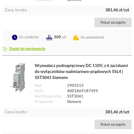
Cena brutto
381,46 zł/szt
Pokaż szczegóły
Do ustalenia
500
szt
Na zamówienie
Dodaj do porównania
Wyzwalacz podnapięciowy DC 110V, z 6 zaciskami
do wyłączników nadmiarowo-prądowych 5SL4 |
5ST3041 Siemens
Kod
1905515
EAN
4001869187495
Kod Producenta
5ST3041
Producent
Siemens
Cena brutto
381,46 zł/szt
Pokaż szczegóły