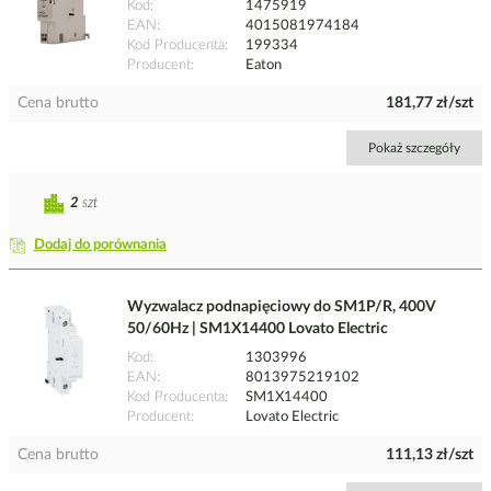
Kod
1475919
EAN
4015081974184
Kod Producenta
199334
Producent
Eaton
Cena brutto
181,77 zł/szt
Pokaż szczegóły
2
szt
Dodaj do porównania
Wyzwalacz podnapięciowy do SM1P/R, 400V
50/60Hz | SM1X14400 Lovato Electric
Kod
1303996
EAN
8013975219102
Kod Producenta
SM1X14400
Producent
Lovato Electric
Cena brutto
111,13 zł/szt