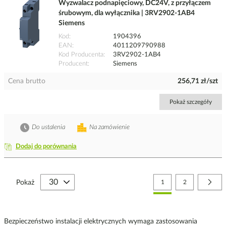
Wyzwalacz podnapięciowy, DC24V, z przyłączem
śrubowym, dla wyłącznika | 3RV2902-1AB4
Siemens
Kod
1904396
EAN
4011209790988
Kod Producenta
3RV2902-1AB4
Producent
Siemens
Cena brutto
256,71 zł/szt
Pokaż szczegóły
Do ustalenia
Na zamówienie
Dodaj do porównania
Strona
Aktualnie czytasz stronę
Strona
Stro
Nast
Pokaż
1
2
Bezpieczeństwo instalacji elektrycznych wymaga zastosowania