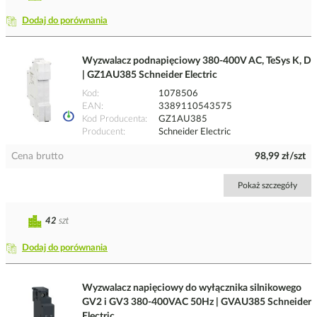
Dodaj do porównania
Wyzwalacz podnapięciowy 380-400V AC, TeSys K, D
| GZ1AU385 Schneider Electric
Kod
1078506
EAN
3389110543575
Kod Producenta
GZ1AU385
Producent
Schneider Electric
Cena brutto
98,99 zł/szt
Pokaż szczegóły
42
szt
Dodaj do porównania
Wyzwalacz napięciowy do wyłącznika silnikowego
GV2 i GV3 380-400VAC 50Hz | GVAU385 Schneider
Electric