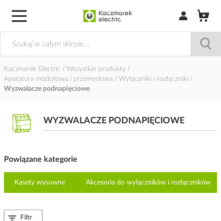
Zaloguj się / Z
Kaczmarek Electric
Wszystkie produkty
Aparatura modułowa i przemysłowa
Wyłączniki i rozłączniki
Wyzwalacze podnapięciowe
WYZWALACZE PODNAPIĘCIOWE
Powiązane kategorie
Kasety wysuwne
Akcesoria do wyłączników i rozłączników
Filtr