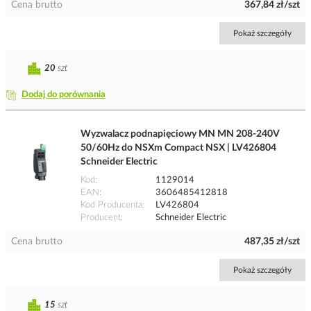
Cena brutto
367,84 zł/szt
Pokaż szczegóły
20
szt
Dodaj do porównania
Wyzwalacz podnapięciowy MN MN 208-240V
50/60Hz do NSXm Compact NSX | LV426804
Schneider Electric
Kod
1129014
EAN
3606485412818
Kod Producenta
LV426804
Producent
Schneider Electric
Cena brutto
487,35 zł/szt
Pokaż szczegóły
15
szt