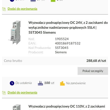
Dodaj do porównania
Wyzwalacz podnapięciowy DC 24V, z 2 zaciskami do
wyłączników nadmiarowo-prądowych 5SL4 |
5ST3045 Siemens
Kod
1905524
EAN
4001869187532
Kod Producenta
5ST3045
Producent
Siemens
Cena brutto
288,68 zł/szt
Pokaż szczegóły
Do ustalenia
100
szt
Na zamówienie
Dodaj do porównania
Wyzwalacz podnapięciowy DC 110V, z 2 zaciskami