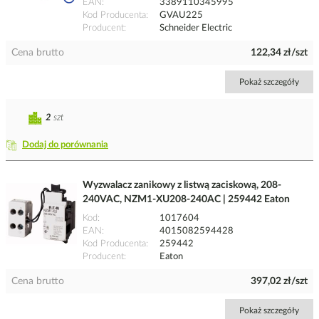
EAN
3389110345995
Kod Producenta
GVAU225
Producent
Schneider Electric
Cena brutto
122,34 zł/szt
Pokaż szczegóły
2
szt
Dodaj do porównania
Wyzwalacz zanikowy z listwą zaciskową, 208-
240VAC, NZM1-XU208-240AC | 259442 Eaton
Kod
1017604
EAN
4015082594428
Kod Producenta
259442
Producent
Eaton
Cena brutto
397,02 zł/szt
Pokaż szczegóły