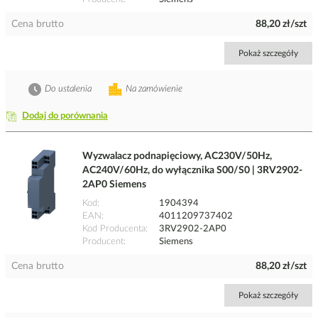
Cena brutto
88,20 zł/szt
Pokaż szczegóły
Do ustalenia
Na zamówienie
Dodaj do porównania
Wyzwalacz podnapięciowy, AC230V/50Hz,
AC240V/60Hz, do wyłącznika S00/S0 | 3RV2902-
2AP0 Siemens
Kod
1904394
EAN
4011209737402
Kod Producenta
3RV2902-2AP0
Producent
Siemens
Cena brutto
88,20 zł/szt
Pokaż szczegóły