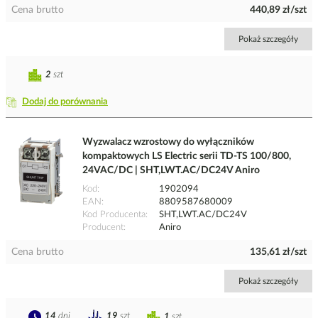
Cena brutto
440,89 zł/szt
Pokaż szczegóły
2
szt
Dodaj do porównania
Wyzwalacz wzrostowy do wyłączników
kompaktowych LS Electric serii TD-TS 100/800,
24VAC/DC | SHT,LWT.AC/DC24V Aniro
Kod
1902094
EAN
8809587680009
Kod Producenta
SHT,LWT.AC/DC24V
Producent
Aniro
Cena brutto
135,61 zł/szt
Pokaż szczegóły
14
dni
19
szt
1
szt