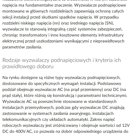
napięcia ma fundamentalne znaczenie. Wyzwalacze podnapięciowe
montowane w głównych rozdzielniach zapewniają ochronę całych
sekcji instalacji przed skutkami spadków napięcia. W przypadku
rozdzielni niskiego napięcia (nn) oraz średniego napięcia (SN),
wyzwalacze te stanowią integralną część systemów zabezpieczeń,
chroniąc transformatory i inne kosztowne elementy infrastruktury
elektrycznej przed uszkodzeniami wynikającymi z nieprawidłowych
parametrów zasilania.
Rodzaje wyzwalaczy podnapięciowych i kryteria ich
prawidłowego doboru
Na rynku dostępne są różne typy wyzwalaczy podnapięciowych,
dostosowane do specyficznych wymagań instalacji. Podstawowy
podział obejmuje wyzwalacze AC (na prąd przemienny) oraz DC (na
prąd stały), które różnią się konstrukcją i parametrami technicznymi.
Wyzwalacze AC są powszechnie stosowane w standardowych
instalacjach przemysłowych, podczas gdy wyzwalacze DC znajdują
zastosowanie w systemach zasilania awaryjnego, instalacjach
telekomunikacyjnych czy układach automatyki. Zakres napięć
roboczych wyzwalaczy jest zróżnicowany i obejmuje wartości od 12V
DC do 400V AC, co pozwala na dobór odpowiedniego urządzenia do