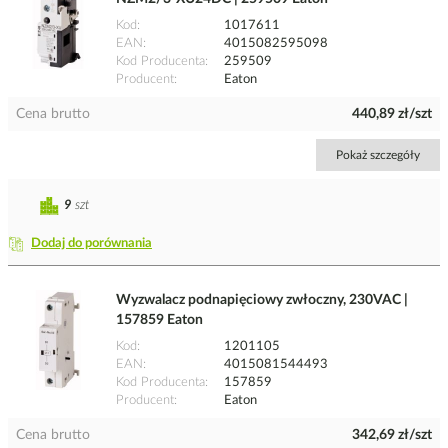
Kod
1017611
EAN
4015082595098
Kod Producenta
259509
Producent
Eaton
Cena brutto
440,89 zł/szt
Pokaż szczegóły
9
szt
Dodaj do porównania
Wyzwalacz podnapięciowy zwłoczny, 230VAC |
157859 Eaton
Kod
1201105
EAN
4015081544493
Kod Producenta
157859
Producent
Eaton
Cena brutto
342,69 zł/szt