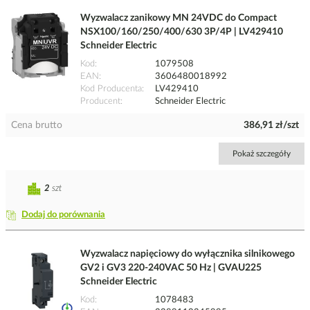
Wyzwalacz zanikowy MN 24VDC do Compact
NSX100/160/250/400/630 3P/4P | LV429410
Schneider Electric
Kod
1079508
EAN
3606480018992
Kod Producenta
LV429410
Producent
Schneider Electric
Cena brutto
386,91 zł/szt
Pokaż szczegóły
2
szt
Dodaj do porównania
Wyzwalacz napięciowy do wyłącznika silnikowego
GV2 i GV3 220-240VAC 50 Hz | GVAU225
Schneider Electric
Kod
1078483