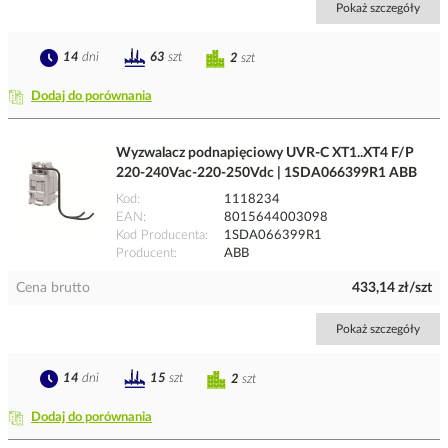
Pokaż szczegóły
14
dni
63
szt
2
szt
Dodaj do porównania
Wyzwalacz podnapięciowy UVR-C XT1..XT4 F/P
220-240Vac-220-250Vdc | 1SDA066399R1 ABB
Kod
1118234
EAN
8015644003098
Kod Producenta
1SDA066399R1
Producent
ABB
Cena brutto
433,14 zł/szt
Pokaż szczegóły
14
dni
15
szt
2
szt
Dodaj do porównania