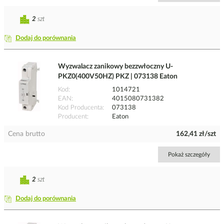
2
szt
Dodaj do porównania
Wyzwalacz zanikowy bezzwłoczny U-
PKZ0(400V50HZ) PKZ | 073138 Eaton
Kod
1014721
EAN
4015080731382
Kod Producenta
073138
Producent
Eaton
Cena brutto
162,41 zł/szt
Pokaż szczegóły
2
szt
Dodaj do porównania