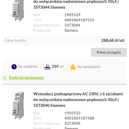
do wyłączników nadmiarowo-prądowych 5SL4 |
5ST3044 Siemens
Kod
1905529
EAN
4001869187525
Kod Producenta
5ST3044
Producent
Siemens
Cena brutto
288,68 zł/szt
Pokaż szczegóły
Do ustalenia
200
szt
Na zamówienie
Dodaj do porównania
Wyzwalacz podnapięciowy AC 230V, z 6 zaciskami
do wyłączników nadmiarowo-prądowych 5SL4 |
5ST3040 Siemens
Kod
1905533
EAN
4001869187488
Kod Producenta
5ST3040
Producent
Siemens