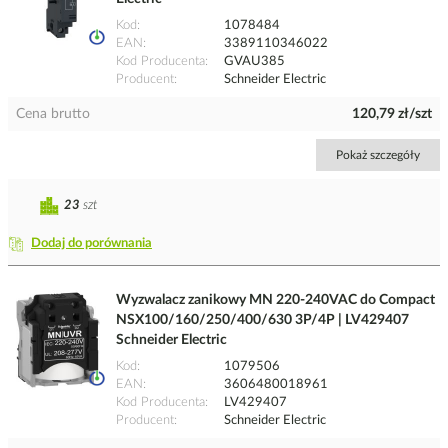
Kod
1078484
EAN
3389110346022
Kod Producenta
GVAU385
Producent
Schneider Electric
Cena brutto
120,79 zł/szt
Pokaż szczegóły
23
szt
Dodaj do porównania
Wyzwalacz zanikowy MN 220-240VAC do Compact
NSX100/160/250/400/630 3P/4P | LV429407
Schneider Electric
Kod
1079506
EAN
3606480018961
Kod Producenta
LV429407
Producent
Schneider Electric