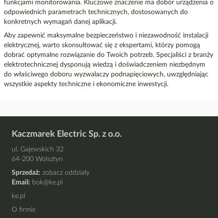
funkcjami monitorowania. Kluczowe znaczenie ma dobór urządzenia o
odpowiednich parametrach technicznych, dostosowanych do
konkretnych wymagań danej aplikacji.
Aby zapewnić maksymalne bezpieczeństwo i niezawodność instalacji
elektrycznej, warto skonsultować się z ekspertami, którzy pomogą
dobrać optymalne rozwiązanie do Twoich potrzeb. Specjaliści z branży
elektrotechnicznej dysponują wiedzą i doświadczeniem niezbędnym
do właściwego doboru wyzwalaczy podnapięciowych, uwzględniając
wszystkie aspekty techniczne i ekonomiczne inwestycji.
Kaczmarek Electric Sp. z o.o.
ul. Gajewskich 32
64-200 Wolsztyn
Sprzedaż:
zobacz oddziały
Email:
bok@ke.pl
ke.pl
O firmie