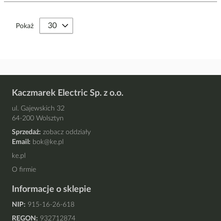
Pokaż
Kaczmarek Electric Sp. z o.o.
ul. Gajewskich 32
64-200 Wolsztyn
Sprzedaż:
zobacz oddziały
Email:
bok@ke.pl
ke.pl
O firmie
Informacje o sklepie
NIP:
915-16-26-618
REGON:
932712874