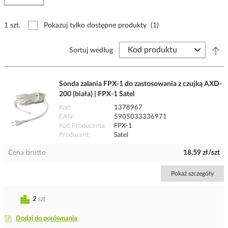
1 szt.
Pokazuj tylko dostępne produkty
(1)
Sortuj według
Sonda zalania FPX-1 do zastosowania z czujką AXD-
200 (biała) | FPX-1 Satel
Kod
1378967
EAN
5905033336971
Kod Producenta
FPX-1
Producent
Satel
Cena brutto
18,59 zł/szt
Pokaż szczegóły
2
szt
Dodaj do porównania